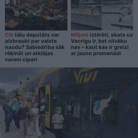
Cik
tālu deputāts var
Miljoni
iztērēti, skats uz
aizbraukt par valsts
Vecrīgu ir, bet cilvēku
naudu? Sabiedrība sāk
nav – kaut kas ir greizi
rēķināt un atklājas
ar jauno promenādi
vareni cipari