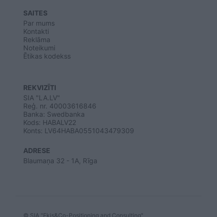
SAITES
Par mums
Kontakti
Reklāma
Noteikumi
Ētikas kodekss
REKVIZĪTI
SIA "LA.LV"
Reģ. nr. 40003616846
Banka: Swedbanka
Kods: HABALV22
Konts: LV64HABA0551043479309
ADRESE
Blaumaņa 32 - 1A, Rīga
© SIA "Ekis&Co-Positioning and Consulting"