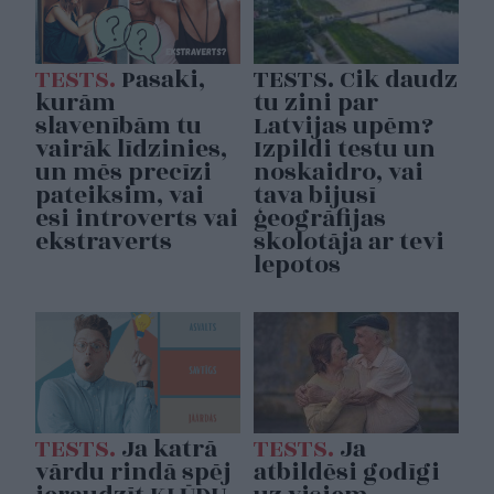
TESTS.
Pasaki,
TESTS. Cik daudz
kurām
tu zini par
slavenībām tu
Latvijas upēm?
vairāk līdzinies,
Izpildi testu un
un mēs precīzi
noskaidro, vai
pateiksim, vai
tava bijusī
esi introverts vai
ģeogrāfijas
ekstraverts
skolotāja ar tevi
lepotos
TESTS.
Ja katrā
TESTS.
Ja
vārdu rindā spēj
atbildēsi godīgi