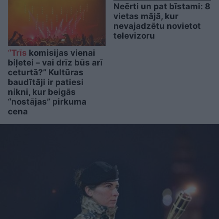
Neērti un pat bīstami: 8
vietas mājā, kur
nevajadzētu novietot
televizoru
“Trīs
komisijas vienai
biļetei – vai drīz būs arī
ceturtā?” Kultūras
baudītāji ir patiesi
nikni, kur beigās
“nostājas” pirkuma
cena