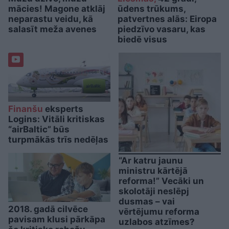
mācies! Magone atklāj
ūdens trūkums,
neparastu veidu, kā
patvertnes alās: Eiropa
salasīt meža avenes
piedzīvo vasaru, kas
biedē visus
Finanšu
eksperts
Logins: Vitāli kritiskas
“airBaltic” būs
turpmākās trīs nedēļas
“Ar katru jaunu
ministru kārtējā
reforma!” Vecāki un
skolotāji neslēpj
dusmas – vai
2018. gadā cilvēce
vērtējumu reforma
pavisam klusi pārkāpa
uzlabos atzīmes?