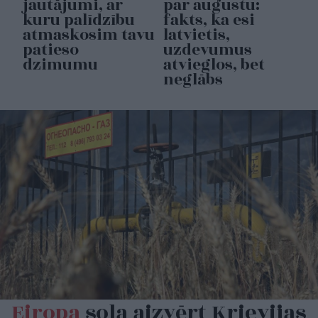
jautājumi, ar
par augustu:
kuru palīdzību
fakts, ka esi
atmaskosim tavu
latvietis,
patieso
uzdevumus
dzimumu
atvieglos, bet
neglābs
Eiropa
sola aizvērt Krievijas