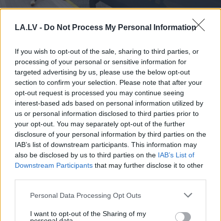
“Tikai
bagātie izmanto
LA.LV -
Do Not Process My Personal Information
sabiedrisko transportu?”
Ģimene gribēja pavizināties
If you wish to opt-out of the sale, sharing to third parties, or
processing of your personal or sensitive information for
ar vilcienu, bet biļešu cena
targeted advertising by us, please use the below opt-out
lika pārdomāt
section to confirm your selection. Please note that after your
opt-out request is processed you may continue seeing
interest-based ads based on personal information utilized by
us or personal information disclosed to third parties prior to
your opt-out. You may separately opt-out of the further
disclosure of your personal information by third parties on the
IAB’s list of downstream participants. This information may
also be disclosed by us to third parties on the
IAB’s List of
Downstream Participants
that may further disclose it to other
third parties.
Renovācijas
laikā
“Nu šī ir cilvēku
Please note that this website/app uses one or more Google
Personal Data Processing Opt Outs
Olainē kādā namā
krāpšana!” Depozīta
services and may gather and store information including but
sācies peļu iebrukums:
glāze vai vienkārši ar
not limited to your visit or usage behaviour. You may click to
I want to opt-out of the Sharing of my
vienā dzīvoklī notverts
varu iedots maksas
personal data.