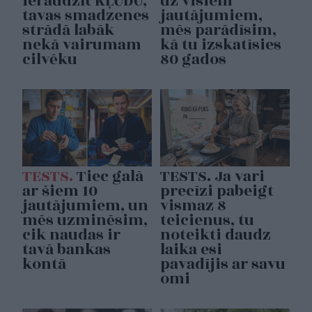
ieraudzīt KĻŪDU,
uz visiem
tavas smadzenes
jautājumiem,
strādā labāk
mēs parādīsim,
nekā vairumam
kā tu izskatīsies
cilvēku
80 gados
TESTS.
Tiec galā
TESTS. Ja vari
ar šiem 10
precīzi pabeigt
jautājumiem, un
vismaz 8
mēs uzminēsim,
teicienus, tu
cik naudas ir
noteikti daudz
tavā bankas
laika esi
kontā
pavadījis ar savu
omi