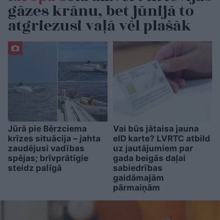
gāzes krānu, bet jūnijā to
atgriezusi vaļā vēl plašāk
Jūrā pie Bērzciema
Vai būs jātaisa jauna
krīzes situācija – jahta
eID karte? LVRTC atbild
zaudējusi vadības
uz jautājumiem par
spējas; brīvprātīgie
gada beigās daļai
steidz palīgā
sabiedrības
gaidāmajām
pārmaiņām