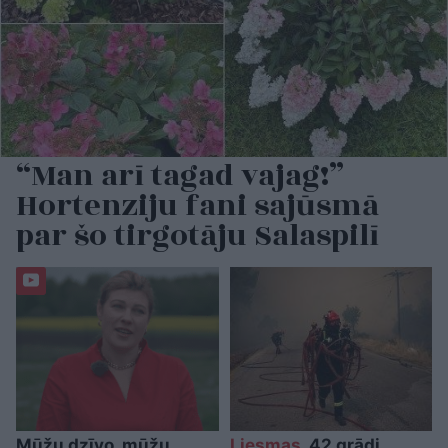
“Man arī tagad vajag!”
Hortenziju fani sajūsmā
par šo tirgotāju Salaspilī
Mūžu dzīvo, mūžu
Liesmas,
42 grādi,