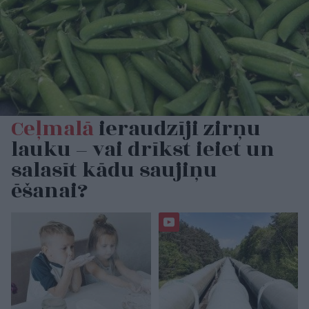
Ceļmalā
ieraudzīji zirņu
lauku – vai drīkst ieiet un
salasīt kādu saujiņu
ēšanai?