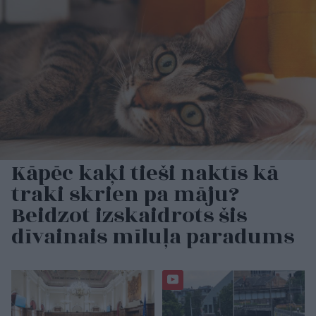
Kāpēc kaķi tieši naktīs kā
traki skrien pa māju?
Beidzot izskaidrots šis
dīvainais mīluļa paradums