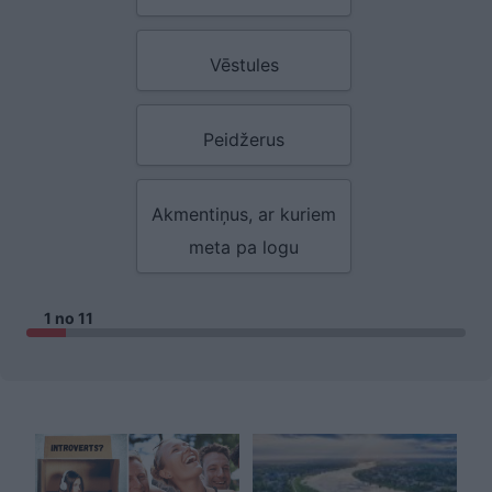
Vēstules
Peidžerus
Akmentiņus, ar kuriem
meta pa logu
1 no 11