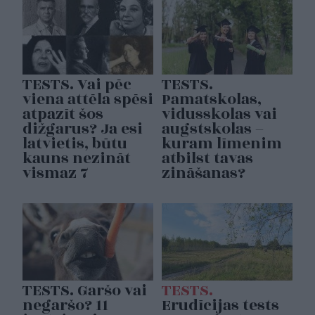
TESTS. Vai pēc
TESTS.
viena attēla spēsi
Pamatskolas,
atpazīt šos
vidusskolas vai
dižgarus? Ja esi
augstskolas –
latvietis, būtu
kuram līmenim
kauns nezināt
atbilst tavas
vismaz 7
zināšanas?
TESTS. Garšo vai
TESTS.
negaršo? 11
Erudīcijas tests