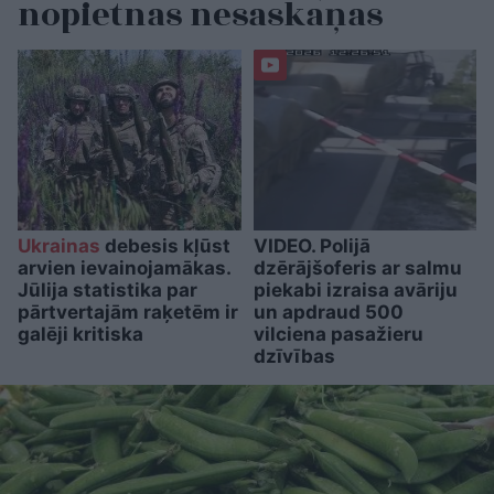
nopietnas nesaskaņas
Ukrainas
debesis kļūst
VIDEO. Polijā
arvien ievainojamākas.
dzērājšoferis ar salmu
Jūlija statistika par
piekabi izraisa avāriju
pārtvertajām raķetēm ir
un apdraud 500
galēji kritiska
vilciena pasažieru
dzīvības