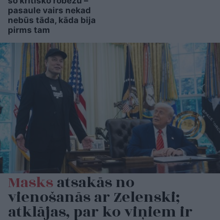
šo kritisko robežu –
pasaule vairs nekad
nebūs tāda, kāda bija
pirms tam
Masks
atsakās no
vienošanās ar Zelenski;
atklājas, par ko viņiem ir