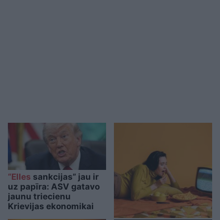
“Elles
sankcijas” jau ir
uz papīra: ASV gatavo
jaunu triecienu
Krievijas ekonomikai