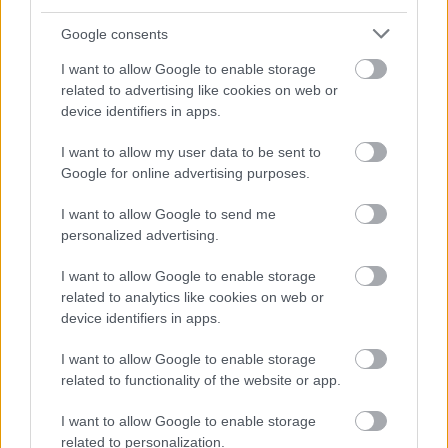
deviņgadnieku
matemātikā?
Google consents
I want to allow Google to enable storage
Atcelt
Ziņot
related to advertising like cookies on web or
device identifiers in apps.
I want to allow my user data to be sent to
Google for online advertising purposes.
I want to allow Google to send me
personalized advertising.
Latviju
šodien skars
“Pilnīgs
haoss!” Rīgas
laikapstākļu kontrasti –
lidostā ceļotāji šodien
I want to allow Google to enable storage
vienuviet +30, citviet
nīkst milzīgās rindās.
related to analytics like cookies on web or
plosīsies negaiss
Skaidrojam, kas
device identifiers in apps.
atgadījies
I want to allow Google to enable storage
related to functionality of the website or app.
I want to allow Google to enable storage
related to personalization.