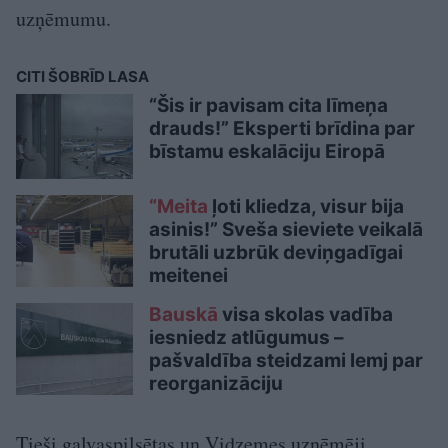
uzņēmumu.
CITI ŠOBRĪD LASA
“Šis ir pavisam cita līmeņa
drauds!” Eksperti brīdina par
bīstamu eskalāciju Eiropā
“Meita
ļoti kliedza, visur bija
asinis!” Sveša sieviete veikalā
brutāli uzbrūk deviņgadīgai
meitenei
Bauskā
visa skolas vadība
iesniedz atlūgumus –
pašvaldība steidzami lemj par
reorganizāciju
Tieši galvaspilsētas un Vidzemes uzņēmēji