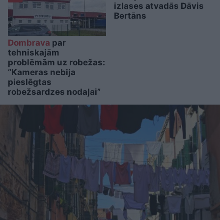
izlases atvadās Dāvis
Bertāns
Dombrava
par
tehniskajām
problēmām uz robežas:
“Kameras nebija
pieslēgtas
robežsardzes nodaļai”