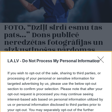
FOTO. “Dziļi sirdī esmu tas
pats…” Dons publicē
neredzētas fotogrāfijas un
aizkustinošas pārdomas
par savu dzīvi
LA.LV -
Do Not Process My Personal Information
If you wish to opt-out of the sale, sharing to third parties, or
processing of your personal or sensitive information for
targeted advertising by us, please use the below opt-out
section to confirm your selection. Please note that after your
opt-out request is processed you may continue seeing
interest-based ads based on personal information utilized by
us or personal information disclosed to third parties prior to
your opt-out. You may separately opt-out of the further