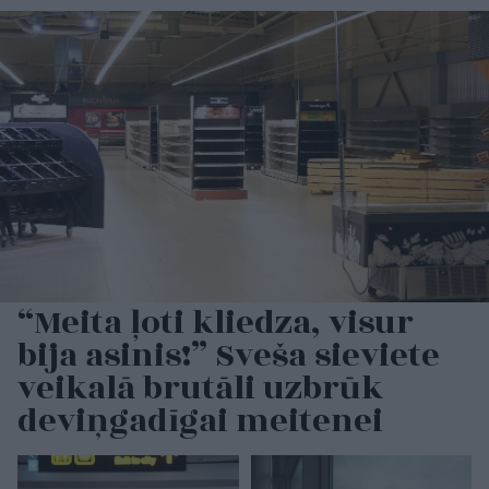
“Meita ļoti kliedza, visur
bija asinis!” Sveša sieviete
veikalā brutāli uzbrūk
deviņgadīgai meitenei