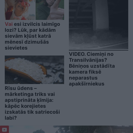
Vai
esi izvilcis laimīgo
lozi? Lūk, par kādām
sievām kļūst katrā
mēnesī dzimušās
sievietes
VIDEO. Ciemiņi no
Transilvānijas?
Bēniņos uzstādīta
kamera fiksē
neparastus
apakšīrniekus
Rīsu ūdens –
mārketinga triks vai
apstiprināta ķīmija:
kāpēc korejietes
izskatās tik satriecoši
labi?