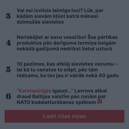
Vai esi izvilcis laimīgo lozi? Lūk, par
kādām sievām kļūst katrā mēnesī
dzimušās sievietes
Neriskējiet ar savu veselību! Šos pārtikas
produktus pēc derīguma termiņa beigām
nekādā gadījumā nedrīkst lietot uzturā
10 pazīmes, kas atklāj sievietes vecumu –
lai kā tu censtos to slēpt, pēc tām
redzams, ka tev jau ir vairāk nekā 40 gadu
“Karstasinīgie
igauņi…” Lavrovs atkal
draud Baltijas valstīm pēc runām par
NATO kodolatturēšanas spēkiem
17
Lasīt citas ziņas