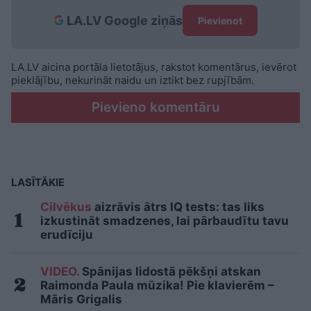
LA.LV Google ziņās
Pievienot
LA.LV aicina portāla lietotājus, rakstot komentārus, ievērot
pieklājību, nekurināt naidu un iztikt bez rupjībām.
Pievieno komentāru
LASĪTĀKIE
Cilvēkus
aizrāvis ātrs IQ tests: tas liks
izkustināt smadzenes, lai pārbaudītu tavu
erudīciju
VIDEO.
Spānijas lidostā pēkšņi atskan
Raimonda Paula mūzika! Pie klavierēm –
Māris Grigalis