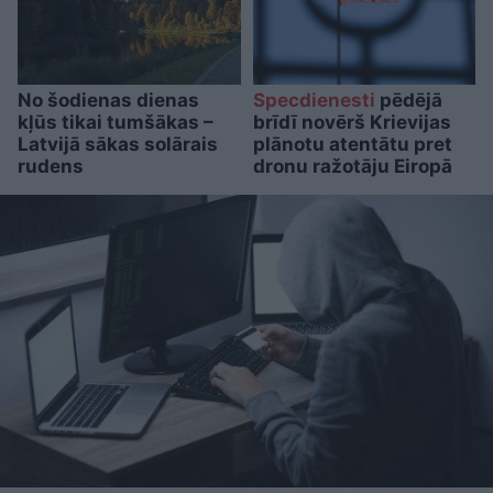
No šodienas dienas
Specdienesti
pēdējā
kļūs tikai tumšākas –
brīdī novērš Krievijas
Latvijā sākas solārais
plānotu atentātu pret
rudens
dronu ražotāju Eiropā