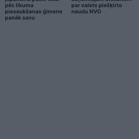
pēc likuma
par valsts piešķirto
piesaukšanas ģimene
naudu NVO
panāk savu