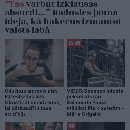
“Tas
varbūt izklausās
absurdi…” Radusies jauna
ideja, kā hakerus izmantot
valsts labā
Cilvēkus aizrāvis ātrs
VIDEO. Spānijas lidostā
IQ tests: tas liks
pēkšņi atskan
izkustināt smadzenes,
Raimonda Paula
lai pārbaudītu tavu
mūzika! Pie klavierēm –
erudīciju
Māris Grigalis