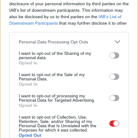
“Vai
tā drīkst?”
Bauskā visa skolas
disclosure of your personal information by third parties on the
Purvciemā kaimiņi
vadība iesniedz
IAB’s list of downstream participants. This information may
nokrāsojuši
atlūgumus –
also be disclosed by us to third parties on the
IAB’s List of
daudzdzīvokļu mājas
pašvaldība steidzami
Downstream Participants
that may further disclose it to other
fasādi katrs savā krāsā
lemj par reorganizāciju
third parties.
Please note that this website/app uses one or more Google
Personal Data Processing Opt Outs
services and may gather and store information including but
not limited to your visit or usage behaviour. You may click to
I want to opt-out of the Sharing of my
personal data.
grant or deny consent to Google and its third-party tags to
Opted In
use your data for below specified purposes in below Google
consent section.
I want to opt-out of the Sale of my
Personal Data.
Opted In
I want to opt-out of processing my
Personal Data for Targeted Advertising.
Opted In
I want to opt-out of Collection, Use,
TESTS.
Matemātikas duelis:
Retention, Sale, and/or Sharing of my
Personal Data that Is Unrelated with the
vai vari pārspēt
Purposes for which it was collected.
Opted Out