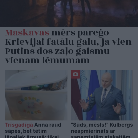
Maskavas
mērs pareģo
Krievijai fatālu galu, ja vien
Putins dos zaļo gaismu
vienam lēmumam
Trīsgadīgā
Anna raud
“Sūds, mēsls!” Kulbergs
sāpēs, bet tētim
neapmierināts ar
jāpaliek ārpusē: tikai
saņemtajām atskaitēm