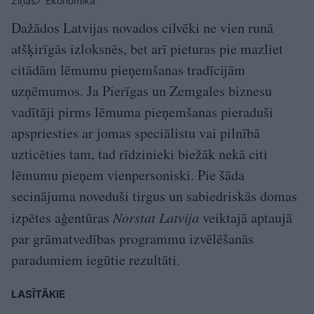
Ziņas
Ekonomika
Dažādos Latvijas novados cilvēki ne vien runā
atšķirīgās izloksnēs, bet arī pieturas pie mazliet
citādām lēmumu pieņemšanas tradīcijām
uzņēmumos. Ja Pierīgas un Zemgales biznesu
vadītāji pirms lēmuma pieņemšanas pieraduši
apspriesties ar jomas speciālistu vai pilnībā
uzticēties tam, tad rīdzinieki biežāk nekā citi
lēmumu pieņem vienpersoniski. Pie šāda
secinājuma noveduši tirgus un sabiedriskās domas
izpētes aģentūras
Norstat Latvija
veiktajā aptaujā
par grāmatvedības programmu izvēlēšanās
paradumiem iegūtie rezultāti.
LASĪTĀKIE