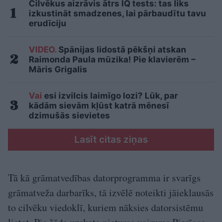
Cilvēkus aizrāvis ātrs IQ tests: tas liks
izkustināt smadzenes, lai pārbaudītu tavu
erudīciju
VIDEO.
Spānijas lidostā pēkšņi atskan
Raimonda Paula mūzika! Pie klavierēm –
Māris Grigalis
Vai
esi izvilcis laimīgo lozi? Lūk, par
kādām sievām kļūst katrā mēnesī
dzimušās sievietes
Lasīt citas ziņas
Tā kā grāmatvedības datorprogramma ir svarīgs
grāmatveža darbarīks, tā izvēlē noteikti jāieklausās
to cilvēku viedoklī, kuriem nāksies datorsistēmu