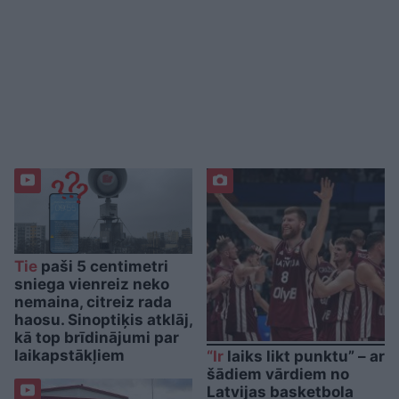
Tie
paši 5 centimetri
sniega vienreiz neko
nemaina, citreiz rada
haosu. Sinoptiķis atklāj,
kā top brīdinājumi par
laikapstākļiem
“Ir
laiks likt punktu” – ar
šādiem vārdiem no
Latvijas basketbola