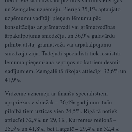
lietot. Pie šāda uzskata pieturas vairums Pierīgas
un Zemgales uzņēmēju. Pierīgā 35,1% aptaujāto
uzņēmumu vadītāji pieņem lēmumu pēc
konsultācijas ar grāmatvedi vai grāmatvedības
ārpakalpojuma sniedzēju, un 36,9% galavārdu
pilnībā atstāj grāmatveža vai ārpakalpojumu
sniedzēja ziņā. Tādējādi speciālisti tiek iesaistīti
lēmuma pieņemšanā septiņos no katriem desmit
gadījumiem. Zemgalē tā rīkojas attiecīgi 32,6% un
41,9%.
Vidzemē uzņēmēji ar finanšu speciālistiem
apspriežas visbiežāk – 36,4% gadījumu, taču
pilnībā tiem uzticas vien 24,5%. Rīgā tā notiek
attiecīgi 32,5% un 29,3%, Kurzemes reģionā –
25,5% un 41,8%, bet Latgalē – 29,4% un 32,4%