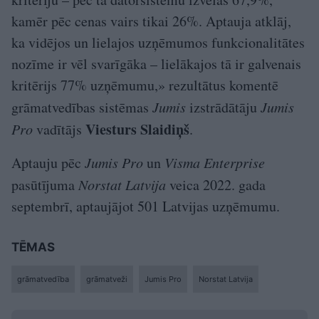
kamēr pēc cenas vairs tikai 26%. Aptauja atklāj,
ka vidējos un lielajos uzņēmumos funkcionalitātes
nozīme ir vēl svarīgāka – lielākajos tā ir galvenais
kritērijs 77% uzņēmumu,» rezultātus komentē
grāmatvedības sistēmas
Jumis
izstrādātāju
Jumis
Viesturs Slaidiņš
Pro
vadītājs
.
Aptauju pēc
Jumis Pro
un
Visma Enterprise
pasūtījuma
Norstat Latvija
veica 2022. gada
septembrī, aptaujājot 501 Latvijas uzņēmumu.
TĒMAS
grāmatvedība
grāmatveži
Jumis Pro
Norstat Latvija