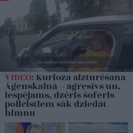
VIDEO:
Kurioza aizturēšana
Āgenskalnā – agresīvs un,
iespējams, dzēris šoferis
policistiem sāk dziedāt
himnu