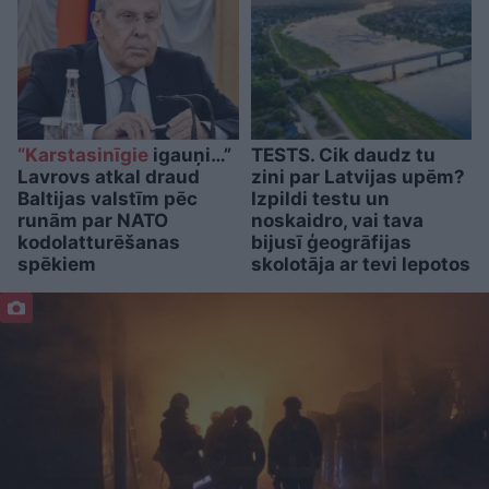
“Karstasinīgie
igauņi…”
TESTS. Cik daudz tu
Lavrovs atkal draud
zini par Latvijas upēm?
Baltijas valstīm pēc
Izpildi testu un
runām par NATO
noskaidro, vai tava
kodolatturēšanas
bijusī ģeogrāfijas
spēkiem
skolotāja ar tevi lepotos