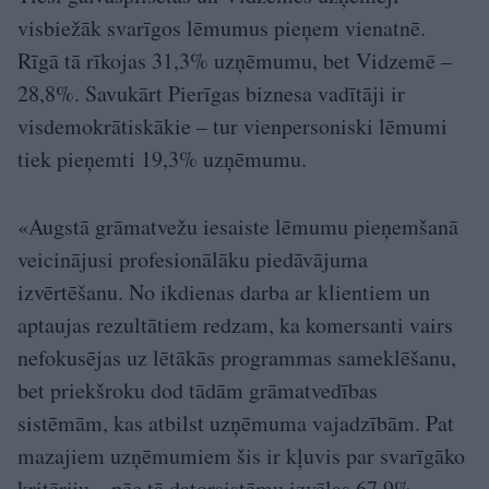
visbiežāk svarīgos lēmumus pieņem vienatnē.
Rīgā tā rīkojas 31,3% uzņēmumu, bet Vidzemē –
28,8%. Savukārt Pierīgas biznesa vadītāji ir
visdemokrātiskākie – tur vienpersoniski lēmumi
tiek pieņemti 19,3% uzņēmumu.
«Augstā grāmatvežu iesaiste lēmumu pieņemšanā
veicinājusi profesionālāku piedāvājuma
izvērtēšanu. No ikdienas darba ar klientiem un
aptaujas rezultātiem redzam, ka komersanti vairs
nefokusējas uz lētākās programmas sameklēšanu,
bet priekšroku dod tādām grāmatvedības
sistēmām, kas atbilst uzņēmuma vajadzībām. Pat
mazajiem uzņēmumiem šis ir kļuvis par svarīgāko
kritēriju – pēc tā datorsistēmu izvēlas 67,9%,