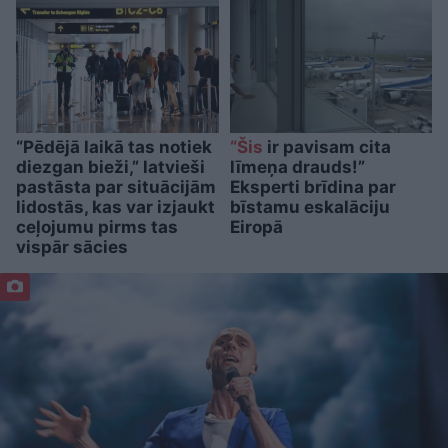
“Pēdējā laikā tas notiek
“Šis
ir pavisam cita
diezgan bieži,” latvieši
līmeņa drauds!”
pastāsta par situācijām
Eksperti brīdina par
lidostās, kas var izjaukt
bīstamu eskalāciju
ceļojumu pirms tas
Eiropā
vispār sācies