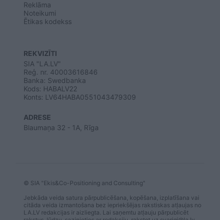
Reklāma
Noteikumi
Ētikas kodekss
REKVIZĪTI
SIA "LA.LV"
Reģ. nr. 40003616846
Banka: Swedbanka
Kods: HABALV22
Konts: LV64HABA0551043479309
ADRESE
Blaumaņa 32 - 1A, Rīga
© SIA "Ekis&Co-Positioning and Consulting"
Jebkāda veida satura pārpublicēšana, kopēšana, izplatīšana vai
citāda veida izmantošana bez iepriekšējas rakstiskas atļaujas no
LA.LV redakcijas ir aizliegta. Lai saņemtu atļauju pārpublicēt
rakstus, lūdzu, sazinieties ar redakciju, rakstot uz
svarigi@la.lv