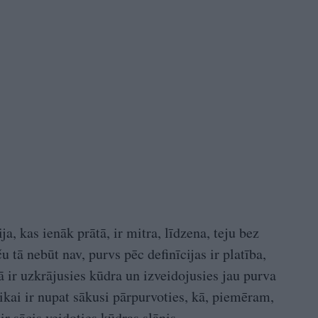
?
a, kas ienāk prātā, ir mitra, līdzena, teju bez
 tā nebūt nav, purvs pēc definīcijas ir platība,
 ir uzkrājusies kūdra un izveidojusies jau purva
tikai ir nupat sākusi pārpurvoties, kā, piemēram,
ir sācis veidoties kūdras slānis.