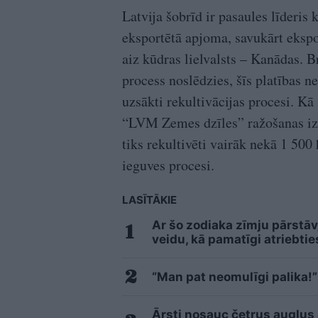
Latvija šobrīd ir pasaules līderis
eksportētā apjoma, savukārt ekspo
aiz kūdras lielvalsts – Kanādas. Br
process noslēdzies, šīs platības n
uzsākti rekultivācijas procesi. Kā
“LVM Zemes dzīles” ražošanas izpi
tiks rekultivēti vairāk nekā 1 500
ieguves procesi.
LASĪTĀKIE
Ar šo zodiaka zīmju pārstāv
veidu, kā pamatīgi atriebtie
“Man pat neomulīgi palika!”
Ārsti nosauc četrus augļus