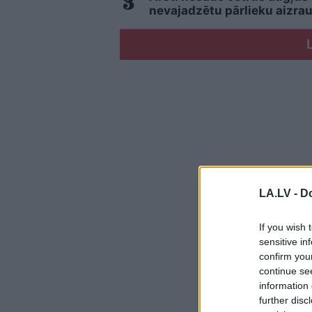
nevajadzētu pārlieku aizrau
LA.LV -
Do
If you wish 
sensitive in
confirm you
continue se
information 
further disc