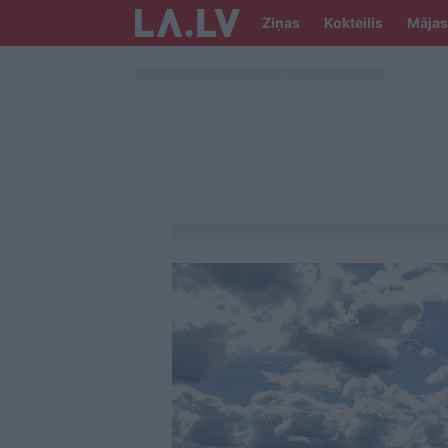
Ziņas
Kokteilis
Mājas