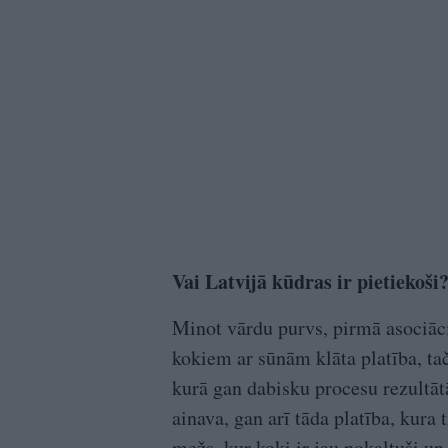
Vai Latvijā kūdras ir pietiekoši
Minot vārdu purvs, pirmā asociācij
kokiem ar sūnām klāta platība, taču
kurā gan dabisku procesu rezultātā
ainava, gan arī tāda platība, kura 
mežs, kur koki ir jau nokaltuši un 