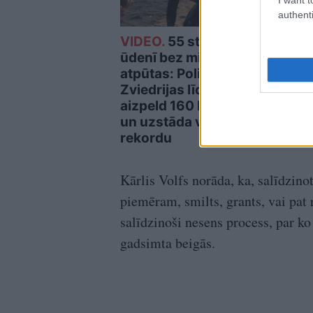
authenti
VIDEO.
55 stundas
Vācij
ūdenī bez miega un
bāze
atpūtas: Polis no
aizd
Zviedrijas līdz Polijai
aizpeld 160 kilometrus
un uzstāda vēsturisku
rekordu
Kārlis Volfs norāda, ka, salīdzino
piemēram, smilts, grants, vai pat 
salīdzinoši nesens process, par ko
gadsimta beigās.