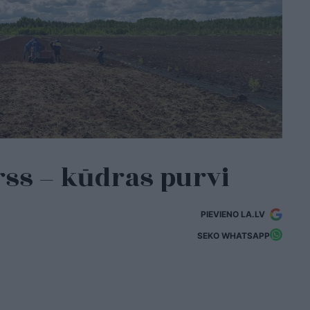
rss – kūdras purvi
PIEVIENO LA.LV
SEKO WHATSAPP