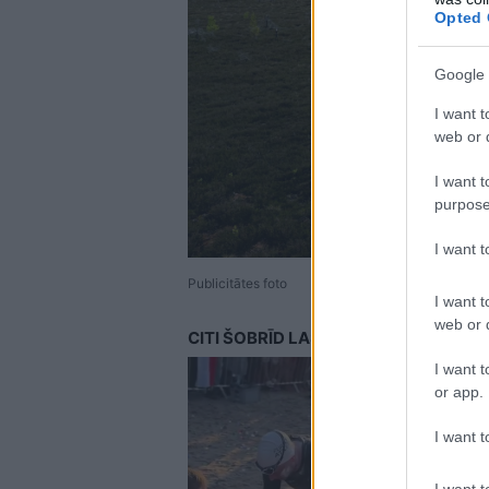
Opted 
Google 
I want t
web or d
I want t
purpose
I want 
Publicitātes foto
I want t
web or d
CITI ŠOBRĪD LASA
I want t
or app.
I want t
I want t