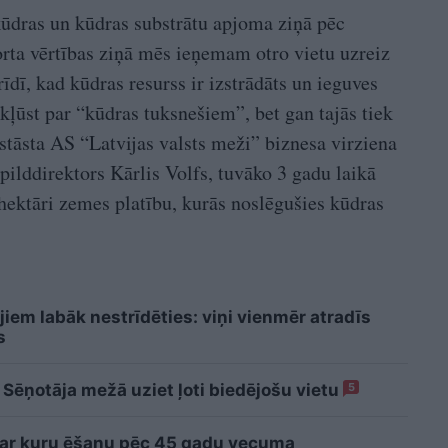
 kūdras un kūdras substrātu apjoma ziņā pēc
rta vērtības ziņā mēs ieņemam otro vietu uzreiz
īdī, kad kūdras resurss ir izstrādāts un ieguves
ekļūst par “kūdras tuksnešiem”, bet gan tajās tiek
 stāsta AS “Latvijas valsts meži” biznesa virziena
lddirektors Kārlis Volfs, tuvāko 3 gadu laikā
 hektāri zemes platību, kurās noslēgušies kūdras
jiem labāk nestrīdēties: viņi vienmēr atradīs
s
 Sēņotāja mežā uziet ļoti biedējošu vietu
5
 ar kuru ēšanu pēc 45 gadu vecuma