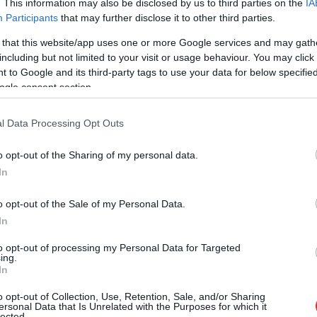
. This information may also be disclosed by us to third parties on the
IA
kūdras ieguve notiek salīdzinoši nelielā skaitā
Participants
that may further disclose it to other third parties.
ņā ir Kanāda, Igaunija, Somija, Zviedrija un arī
 that this website/app uses one or more Google services and may gath
 klāj vismaz 10% no Latvijas teritorijas un 93% no
including but not limited to your visit or usage behaviour. You may click 
ukārt 58% no valstij piederošajiem purviem
 to Google and its third-party tags to use your data for below specifi
ogle consent section.
 meži” (LVM).
l Data Processing Opt Outs
o opt-out of the Sharing of my personal data.
In
o opt-out of the Sale of my Personal Data.
In
to opt-out of processing my Personal Data for Targeted
ing.
In
o opt-out of Collection, Use, Retention, Sale, and/or Sharing
ersonal Data that Is Unrelated with the Purposes for which it
lected.