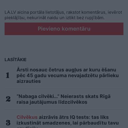
LA.LV aicina portāla lietotājus, rakstot komentārus, ievērot
pieklājību, nekurināt naidu un iztikt bez rupjībām.
Pievieno komentāru
LASĪTĀKIE
Ārsti nosauc četrus augļus ar kuru ēšanu
pēc 45 gadu vecuma nevajadzētu pārlieku
aizrauties
“Nabaga cilvēki…” Neierasts skats Rīgā
raisa jautājumus līdzcilvēkos
Cilvēkus
aizrāvis ātrs IQ tests: tas liks
izkustināt smadzenes, lai pārbaudītu tavu