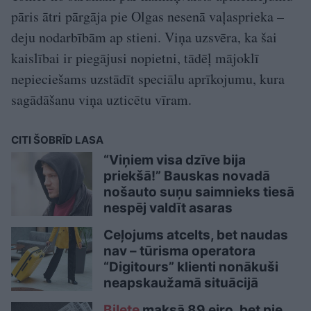
pāris ātri pārgāja pie Olgas nesenā vaļasprieka –
deju nodarbībām ap stieni. Viņa uzsvēra, ka šai
kaislībai ir piegājusi nopietni, tādēļ mājoklī
nepieciešams uzstādīt speciālu aprīkojumu, kura
sagādāšanu viņa uzticētu vīram.
CITI ŠOBRĪD LASA
“Viņiem visa dzīve bija
priekšā!” Bauskas novadā
nošauto suņu saimnieks tiesā
nespēj valdīt asaras
Ceļojums atcelts, bet naudas
nav – tūrisma operatora
“Digitours” klienti nonākuši
neapskaužamā situācijā
Biļete
maksā 89 eiro, bet pie