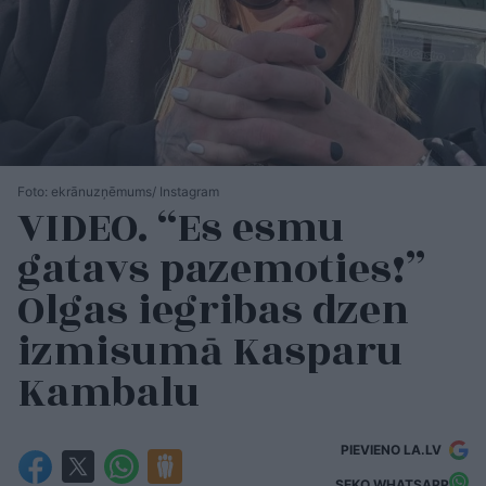
Foto: ekrānuzņēmums/ Instagram
VIDEO. “Es esmu
gatavs pazemoties!”
Olgas iegribas dzen
izmisumā Kasparu
Kambalu
PIEVIENO LA.LV
SEKO WHATSAPP