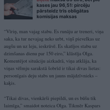
kases jau 96,51: pircēju
pārsteidz trīs obligātas
komisijas maksas
“Vīriņ, man vajag stabu. Es runāju ar treneri, viņa
saka, ka tur nevajag neko urbt, viņš pievelkas uz
augšu un uz leju, ieskrūvē. Es skatījos stabu uz
dzimšanas dienu par 150 eiro,” klāstīja Olga.
Komentējot situāciju aizkadrā, viņa atklāja, ka
viņas vēlmju sarakstā šobrīd ir tikai divas lietas:
personīgais deju stabs un jauns mājdzīvnieks –
kaķis.
“Tikai divas, vienkārši piepildi, un es būšu tik
laimīga,” smaidot noteica Olga. Tikmēr Kaspars