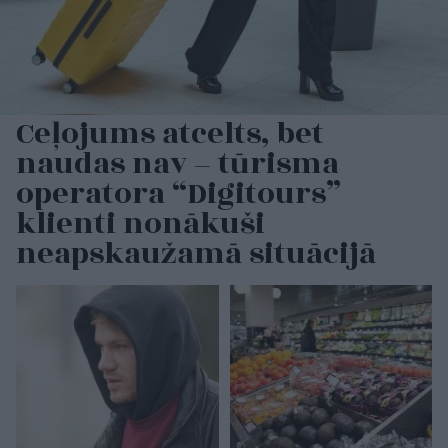
Ceļojums atcelts, bet
naudas nav – tūrisma
operatora “Digitours”
klienti nonākuši
neapskaužamā situācijā