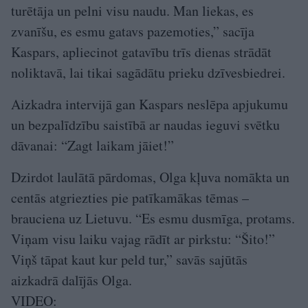
turētāja un pelni visu naudu. Man liekas, es
zvanīšu, es esmu gatavs pazemoties,” sacīja
Kaspars, apliecinot gatavību trīs dienas strādāt
noliktavā, lai tikai sagādātu prieku dzīvesbiedrei.
Aizkadra intervijā gan Kaspars neslēpa apjukumu
un bezpalīdzību saistībā ar naudas ieguvi svētku
dāvanai: “Zagt laikam jāiet!”
Dzirdot laulātā pārdomas, Olga kļuva nomākta un
centās atgriezties pie patīkamākas tēmas –
brauciena uz Lietuvu. “Es esmu dusmīga, protams.
Viņam visu laiku vajag rādīt ar pirkstu: “Šito!”
Viņš tāpat kaut kur peld tur,” savās sajūtās
aizkadrā dalījās Olga.
VIDEO: