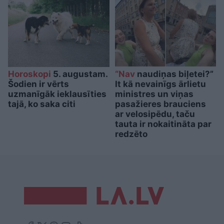
Horoskopi
5. augustam.
“Nav
naudiņas biļetei?”
Šodien ir vērts
It kā nevainīgs ārlietu
uzmanīgāk ieklausīties
ministres un viņas
tajā, ko saka citi
pasažieres brauciens
ar velosipēdu, taču
tauta ir nokaitināta par
redzēto