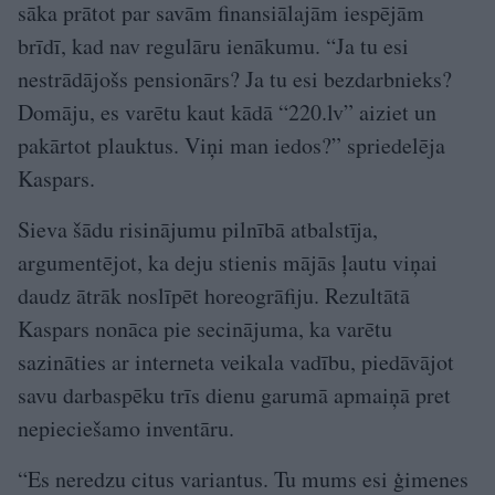
sāka prātot par savām finansiālajām iespējām
brīdī, kad nav regulāru ienākumu. “Ja tu esi
nestrādājošs pensionārs? Ja tu esi bezdarbnieks?
Domāju, es varētu kaut kādā “220.lv” aiziet un
pakārtot plauktus. Viņi man iedos?” spriedelēja
Kaspars.
Sieva šādu risinājumu pilnībā atbalstīja,
argumentējot, ka deju stienis mājās ļautu viņai
daudz ātrāk noslīpēt horeogrāfiju. Rezultātā
Kaspars nonāca pie secinājuma, ka varētu
sazināties ar interneta veikala vadību, piedāvājot
savu darbaspēku trīs dienu garumā apmaiņā pret
nepieciešamo inventāru.
“Es neredzu citus variantus. Tu mums esi ģimenes