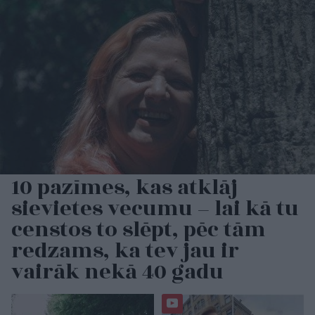
10 pazīmes, kas atklāj
sievietes vecumu – lai kā tu
censtos to slēpt, pēc tām
redzams, ka tev jau ir
vairāk nekā 40 gadu