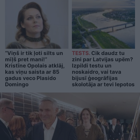
“Viņš ir tik ļoti silts un
TESTS.
Cik daudz tu
mīļš pret mani!”
zini par Latvijas upēm?
Kristīne Opolais atklāj,
Izpildi testu un
kas viņu saista ar 85
noskaidro, vai tava
gadus veco Plasido
bijusī ģeogrāfijas
Domingo
skolotāja ar tevi lepotos