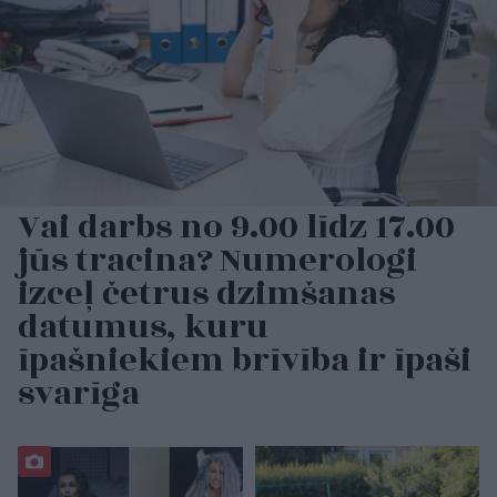
Vai darbs no 9.00 līdz 17.00
jūs tracina? Numerologi
izceļ četrus dzimšanas
datumus, kuru
īpašniekiem brīvība ir īpaši
svarīga