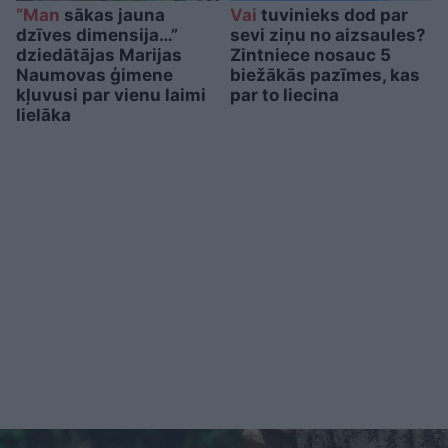
“Man
sākas jauna
Vai
tuvinieks dod par
dzīves dimensija…”
sevi ziņu no aizsaules?
dziedātājas Marijas
Zintniece nosauc 5
Naumovas ģimene
biežākās pazīmes, kas
kļuvusi par vienu laimi
par to liecina
lielāka