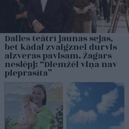
Dailes teātrī jaunas sejas,
bet kādai zvaigznei durvis
aizveras pavisam. Žagars
neslēpj: “Diemžēl viņa nav
pieprasīta”