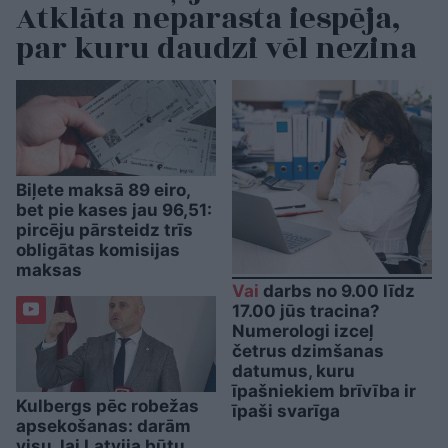
Atklāta neparasta iespēja,
par kuru daudzi vēl nezina
Biļete maksā 89 eiro,
bet pie kases jau 96,51:
pircēju pārsteidz trīs
obligātas komisijas
maksas
Vai
darbs no 9.00 līdz
17.00 jūs tracina?
Numerologi izceļ
četrus dzimšanas
datumus, kuru
īpašniekiem brīvība ir
Kulbergs pēc robežas
īpaši svarīga
apsekošanas: darām
visu, lai Latvija būtu