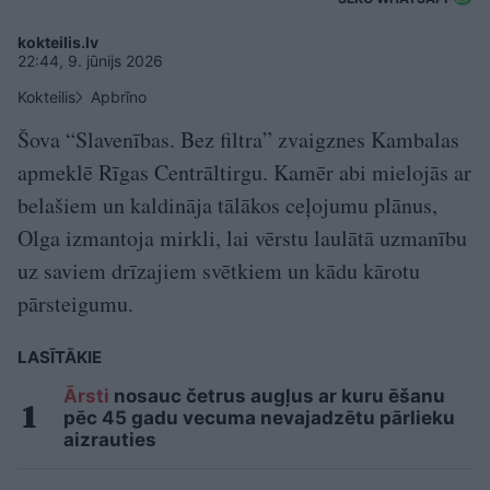
kokteilis.lv
22:44, 9. jūnijs 2026
Kokteilis
Apbrīno
Šova “Slavenības. Bez filtra” zvaigznes Kambalas
apmeklē Rīgas Centrāltirgu. Kamēr abi mielojās ar
belašiem un kaldināja tālākos ceļojumu plānus,
Olga izmantoja mirkli, lai vērstu laulātā uzmanību
uz saviem drīzajiem svētkiem un kādu kārotu
pārsteigumu.
LASĪTĀKIE
Ārsti
nosauc četrus augļus ar kuru ēšanu
pēc 45 gadu vecuma nevajadzētu pārlieku
aizrauties