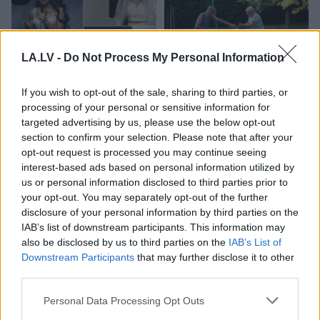
LA.LV -
Do Not Process My Personal Information
If you wish to opt-out of the sale, sharing to third parties, or
“Es neesmu muļķe!”
Horoskopi 7. augustam.
processing of your personal or sensitive information for
Elīna Didrihsone atklāj,
Šodien vislabāk par tevi
kā iemācījusies
runās paveiktais, tāpēc
targeted advertising by us, please use the below opt-out
sadzīvot ar visu, kas
nav nepieciešams visu
section to confirm your selection. Please note that after your
par viņu tiek runāts
sīki skaidrot
opt-out request is processed you may continue seeing
interest-based ads based on personal information utilized by
us or personal information disclosed to third parties prior to
your opt-out. You may separately opt-out of the further
disclosure of your personal information by third parties on the
IAB’s list of downstream participants. This information may
also be disclosed by us to third parties on the
IAB’s List of
Downstream Participants
that may further disclose it to other
third parties.
Please note that this website/app uses one or more Google
Personal Data Processing Opt Outs
services and may gather and store information including but