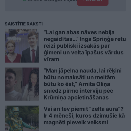
SAISTĪTIE RAKSTI
“Lai gan abas nāves nebija
negaidītas…” Inga Spriņģe retu
reizi publiski izsakās par
ģimeni un velta īpašus vārdus
vīram
“Man jāpelna nauda, lai rēķini
būtu nomaksāti un meitām
būtu ko ēst,” Arnita Oliņa
sniedz pirmo interviju pēc
Krūmiņa apcietināšanas
Vai arī tev piemīt “zelta aura”?
Ir 4 mēneši, kuros dzimušie kā
magnēti pievelk veiksmi