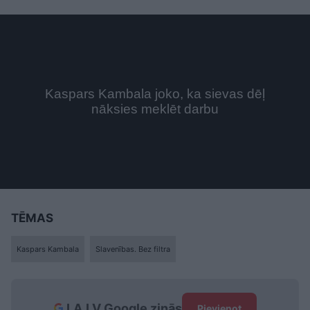
TĒMAS
Kaspars Kambala
Slavenības. Bez filtra
LA.LV Google ziņās
Pievienot