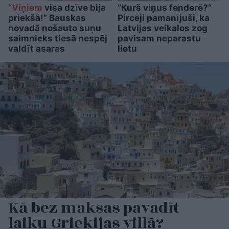
“Viņiem
visa dzīve bija
“Kurš viņus fenderē?”
priekšā!” Bauskas
Pircēji pamanījuši, ka
novadā nošauto suņu
Latvijas veikalos zog
saimnieks tiesā nespēj
pavisam neparastu
valdīt asaras
lietu
Kā bez maksas pavadīt
laiku Grieķijas villā?