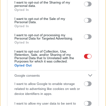
not limited to your visit or usage behaviour. You may click to
I want to opt-out of the Sharing of my
personal data.
grant or deny consent to Google and its third-party tags to
Opted In
use your data for below specified purposes in below Google
Ieva
Adamss: “Ja jūs
consent section.
I want to opt-out of the Sale of my
turpināsiet nemīlēt vīru un
Personal Data.
Opted In
dot, jums būs vēzis”
I want to opt-out of processing my
Personal Data for Targeted Advertising.
LASĪTĀKIE
Opted In
Ārsti nosauc četrus augļus ar kuru ēšanu
I want to opt-out of Collection, Use,
pēc 45 gadu vecuma nevajadzētu pārlieku
Retention, Sale, and/or Sharing of my
Personal Data that Is Unrelated with the
aizrauties
Purposes for which it was collected.
Opted Out
“Nabaga cilvēki…” Neierasts skats Rīgā
Google consents
raisa jautājumus līdzcilvēkos
I want to allow Google to enable storage
Atcelt
Ziņot
related to advertising like cookies on web or
Cilvēkus aizrāvis ātrs IQ tests: tas liks
izkustināt smadzenes, lai pārbaudītu tavu
device identifiers in apps.
erudīciju
I want to allow my user data to be sent to