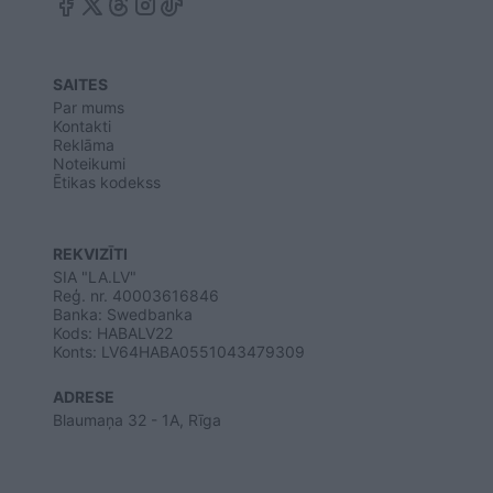
SAITES
Par mums
Kontakti
Reklāma
Noteikumi
Ētikas kodekss
REKVIZĪTI
SIA "LA.LV"
Reģ. nr. 40003616846
Banka: Swedbanka
Kods: HABALV22
Konts: LV64HABA0551043479309
ADRESE
Blaumaņa 32 - 1A, Rīga