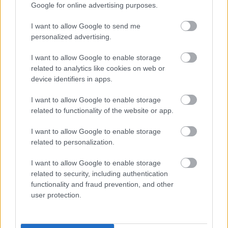
Google for online advertising purposes.
Dzer
un tievē? Nosauktas 9 tējas, kas
palīdzēs atbrīvoties no liekā svara
I want to allow Google to send me
personalized advertising.
Vai esi izvilcis laimīgo lozi? Lūk, par
I want to allow Google to enable storage
kādām sievām kļūst katrā mēnesī
dzimušās sievietes
related to analytics like cookies on web or
device identifiers in apps.
Lasīt citas ziņas
I want to allow Google to enable storage
related to functionality of the website or app.
I want to allow Google to enable storage
related to personalization.
I want to allow Google to enable storage
related to security, including authentication
functionality and fraud prevention, and other
user protection.