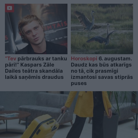
“Tev
pārbrauks ar tanku
Horoskopi
6. augustam.
pāri!” Kaspars Zāle
Daudz kas būs atkarīgs
Dailes teātra skandāla
no tā, cik prasmīgi
laikā saņēmis draudus
izmantosi savas stiprās
puses