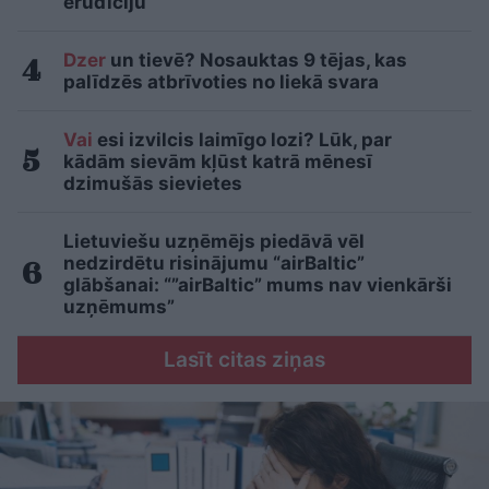
erudīciju
Dzer
un tievē? Nosauktas 9 tējas, kas
palīdzēs atbrīvoties no liekā svara
Vai
esi izvilcis laimīgo lozi? Lūk, par
kādām sievām kļūst katrā mēnesī
dzimušās sievietes
Lietuviešu uzņēmējs piedāvā vēl
nedzirdētu risinājumu “airBaltic”
glābšanai: “”airBaltic” mums nav vienkārši
uzņēmums”
Lasīt citas ziņas