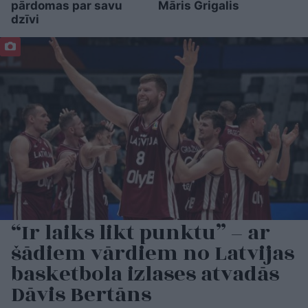
pārdomas par savu
Māris Grigalis
dzīvi
“Ir laiks likt punktu” – ar
šādiem vārdiem no Latvijas
basketbola izlases atvadās
Dāvis Bertāns