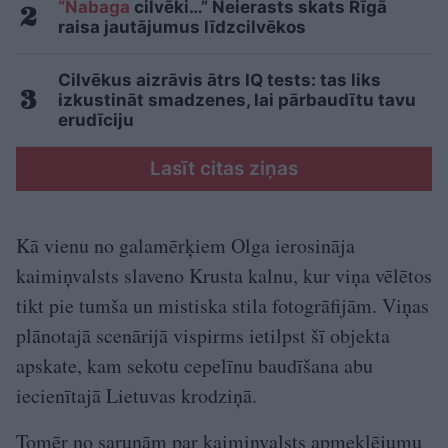
“Nabaga
cilvēki…” Neierasts skats Rīgā
raisa jautājumus līdzcilvēkos
Cilvēkus aizrāvis ātrs IQ tests: tas liks
izkustināt smadzenes, lai pārbaudītu tavu
erudīciju
Lasīt citas ziņas
Kā vienu no galamērķiem Olga ierosināja
kaimiņvalsts slaveno Krusta kalnu, kur viņa vēlētos
tikt pie tumša un mistiska stila fotogrāfijām. Viņas
plānotajā scenārijā vispirms ietilpst šī objekta
apskate, kam sekotu cepelīnu baudīšana abu
iecienītajā Lietuvas krodziņā.
Tomēr no sarunām par kaimiņvalsts apmeklējumu