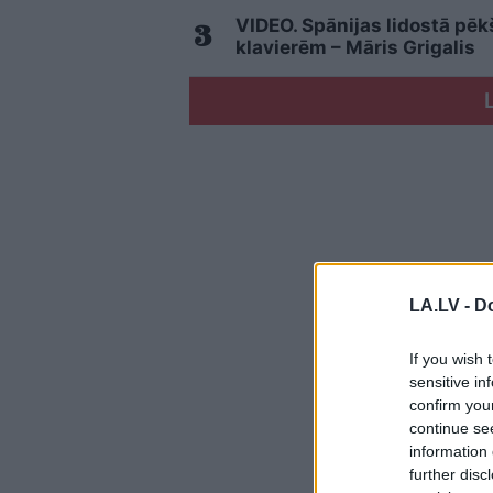
VIDEO. Spānijas lidostā pē
klavierēm – Māris Grigalis
LA.LV -
Do
If you wish 
sensitive in
confirm you
continue se
information 
further disc