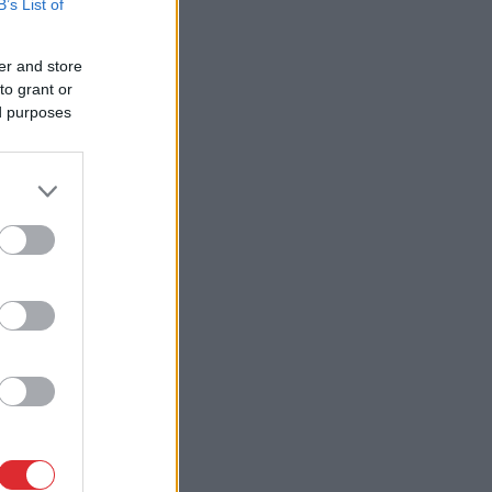
B’s List of
er and store
to grant or
ed purposes