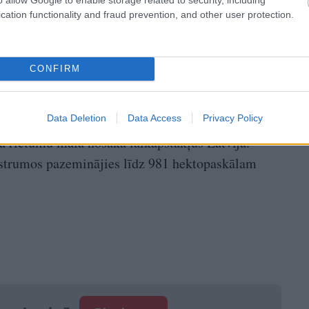
cation functionality and fraud prevention, and other user protection.
CONFIRM
tenis, vējš kļūs lēnāks, starp mākoņiem
ūra svārstīsies ap nulli.
Data Deletion
Data Access
Privacy Policy
tā rietumu mala nosaka laikapstākļus Latvijā.
ustrumos pazeminājies līdz 981 hektopaskālam