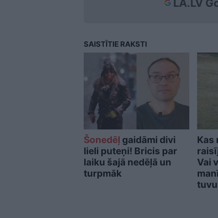
LA.LV Go
SAISTĪTIE RAKSTI
Šonedēļ
gaidāmi divi
Kas 
lieli puteņi! Bricis par
rais
laiku šajā nedēļā un
Vai v
turpmāk
manī
tuv