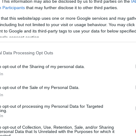
. This information may also be disclosed by us to third parties on the
IA
Participants
that may further disclose it to other third parties.
niegu, gaidāma arī neliela līdz mērena snigšana,
 that this website/app uses one or more Google services and may gath
ipri. Pēcpusdienā vējš sāks rimt un nokrišņi
including but not limited to your visit or usage behaviour. You may click 
 to Google and its third-party tags to use your data for below specifi
ogle consent section.
u kļūs mazāk un daudzviet uzspīdēs saule.
, vietām – spēcīga snigšana. Pūtīs lēns līdz
l Data Processing Opt Outs
umu vējš.
o opt-out of the Sharing of my personal data.
In
o opt-out of the Sale of my Personal Data.
In
to opt-out of processing my Personal Data for Targeted
ing.
In
o opt-out of Collection, Use, Retention, Sale, and/or Sharing
ersonal Data that Is Unrelated with the Purposes for which it
lected.