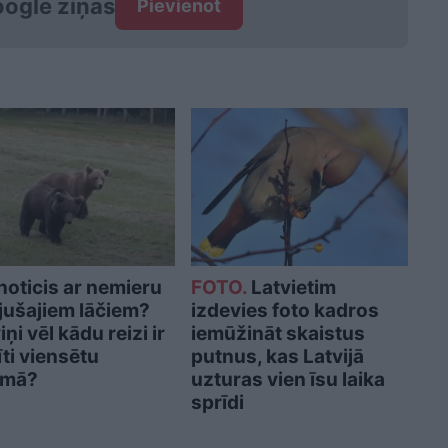
ogle ziņās
Pievienot
noticis ar nemieru
FOTO.
Latvietim
ījušajiem lāčiem?
izdevies foto kadros
iņi vēl kādu reizi ir
iemūžināt skaistus
ti viensētu
putnus, kas Latvijā
umā?
uzturas vien īsu laika
sprīdi