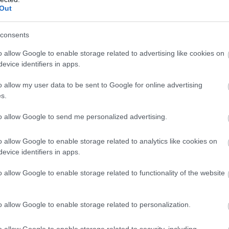
kā visa skolas
No
šodienas dienas
Out
ba iesniedz
kļūs tikai tumšākas –
Atcelt
Ziņot
gumus –
Latvijā sākas solārais
consents
aldība steidzami
rudens
 par reorganizāciju
o allow Google to enable storage related to advertising like cookies on
evice identifiers in apps.
2..+3 grādiem Kurzemes rietumkrastā līdz -4..-5
o allow my user data to be sent to Google for online advertising
s.
to allow Google to send me personalized advertising.
o allow Google to enable storage related to analytics like cookies on
evice identifiers in apps.
o allow Google to enable storage related to functionality of the website
o allow Google to enable storage related to personalization.
o allow Google to enable storage related to security, including