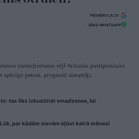
PIEVIENO LA.LV
SEKO WHATSAPP
rumos ziemeļrietumu vējš brāzmās pastiprināsies
t spēcīgu puteni, prognozē sinoptiķi.
sts: tas liks izkustināt smadzenes, lai
i? Lūk, par kādām sievām kļūst katrā mēnesī