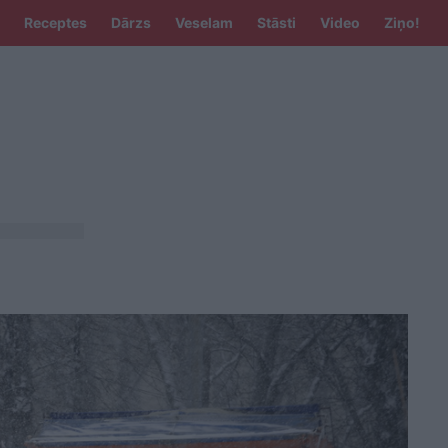
Receptes
Dārzs
Veselam
Stāsti
Video
Ziņo!