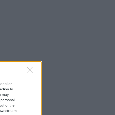
sonal or
ection to
ou may
 personal
out of the
 downstream