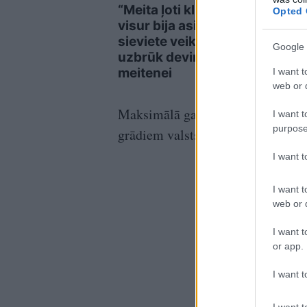
“Meita ļoti kliedza,
Baus
Opted 
visur bija asinis!” Sveša
vadī
sieviete veikalā brutāli
atlū
Google 
uzbrūk deviņgadīgai
pašv
meitenei
lemj
I want t
web or d
Maksimālā gaisa temperatūra no +
I want t
purpose
grādiem valsts ziemeļaustrumos.
I want 
I want t
web or d
I want t
or app.
I want t
I want t