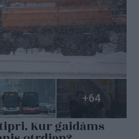
tipri. Kur gaidāms
enis otrdien?