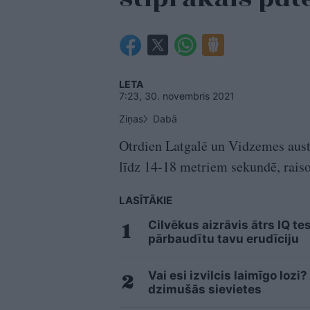
LETA
7:23, 30. novembris 2021
Ziņas
Dabā
Otrdien Latgalē un Vidzemes aust
līdz 14-18 metriem sekundē, raiso
LASĪTĀKIE
Cilvēkus aizrāvis ātrs IQ te
pārbaudītu tavu erudīciju
Vai esi izvilcis laimīgo loz
dzimušās sievietes