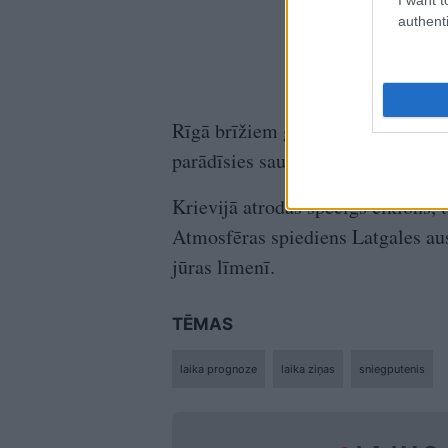
authenti
Rīgā brīžiem gaidāms sniegs un pu
parādīsies saule un gaisa temperat
Krievijā atrodas spēcīgs ciklons, 
Atmosfēras spiediens Latgales a
jūras līmenī.
TĒMAS
laika prognoze
laika ziņas
sniegputenis