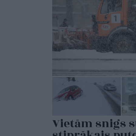
Vietām snigs s
stiprākais put