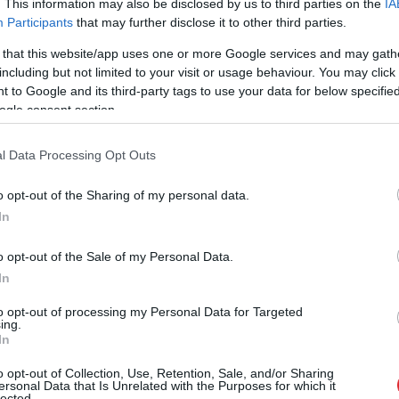
. This information may also be disclosed by us to third parties on the
IA
Participants
that may further disclose it to other third parties.
 that this website/app uses one or more Google services and may gath
including but not limited to your visit or usage behaviour. You may click 
 to Google and its third-party tags to use your data for below specifi
ogle consent section.
ziņā nestabilākā zona visā ledusskapī. Katru reizi
l Data Processing Opt Outs
 siltam gaisam, kas var veicināt baktēriju
o opt-out of the Sharing of my personal data.
In
r nevajadzētu uzglabāt.
o opt-out of the Sale of my Personal Data.
In
Piens un piena produkti
to opt-out of processing my Personal Data for Targeted
ing.
In
o opt-out of Collection, Use, Retention, Sale, and/or Sharing
ersonal Data that Is Unrelated with the Purposes for which it
lected.