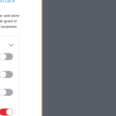
B’s List of
er and store
to grant or
ed purposes