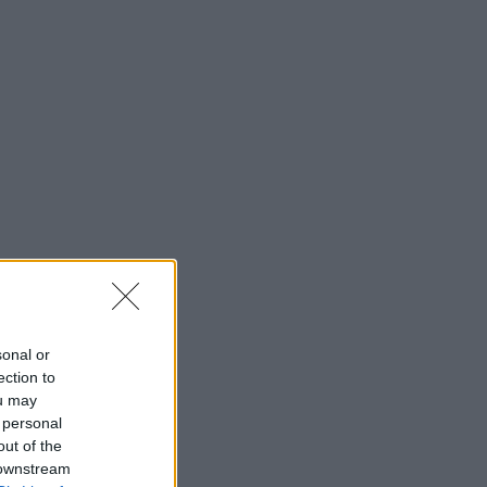
sonal or
ection to
ou may
 personal
out of the
 downstream