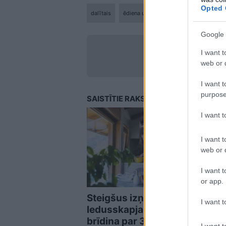
Opted 
dalītais
ēdiena uzglabāšana
ledusskapis
Google 
I want t
LA.LV Go
web or d
I want t
purpose
SAISTĪTIE RAKSTI
I want 
I want t
web or d
I want t
or app.
Steigšus izņem no
Kalo
I want t
ledusskapja! Eksperti
spec
brīdina par 3 pārtikas
kā v
I want t