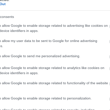
Out
pārtikas produkti
Atcelt
Ziņot
consents
o allow Google to enable storage related to advertising like cookies on
ogle ziņās
Pievienot
evice identifiers in apps.
o allow my user data to be sent to Google for online advertising
s.
to allow Google to send me personalized advertising.
o allow Google to enable storage related to analytics like cookies on
evice identifiers in apps.
o allow Google to enable storage related to functionality of the website
riju
bumba! Uztura
Tiem
noteikti ir jābūt
o allow Google to enable storage related to personalization.
iāliste nosauc 7 it
jūsu virtuvē! Trīs lēti
eselīgus pārtikas
pārtikas produkti, kas
o allow Google to enable storage related to security, including