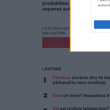
produktiem, kas
prod
authenti
nepanes aukstumu
pati
jūsu
LA.LV aicina portāla lietotājus, rakstot
bez rupjībām.
Pi
LASĪTĀKIE
Cilvēkus
aizrāvis ātrs IQ te
pārbaudītu tavu erudīciju
Dzer
un tievē? Nosauktas 9 t
Vai
esi izvilcis laimīgo loz