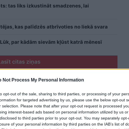
sts: tas liks izkustināt smadzenes, lai
ējas, kas palīdzēs atbrīvoties no liekā svara
i? Lūk, par kādām sievām kļūst katrā mēnesī
Lasīt citas ziņas
 Not Process My Personal Information
to opt-out of the sale, sharing to third parties, or processing of your per
formation for targeted advertising by us, please use the below opt-out s
r selection. Please note that after your opt-out request is processed y
eing interest-based ads based on personal information utilized by us or
disclosed to third parties prior to your opt-out. You may separately opt-
losure of your personal information by third parties on the IAB’s list of