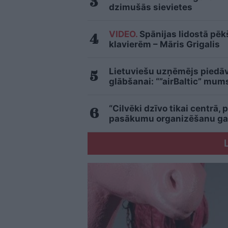
dzimušās sievietes
VIDEO.
Spānijas lidostā pēk
klavierēm – Māris Grigalis
Lietuviešu uzņēmējs piedāvā
glābšanai: “”airBaltic” mu
“Cilvēki dzīvo tikai centrā, 
pasākumu organizēšanu gal