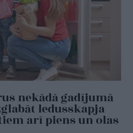
urus nekādā gadījumā
glabāt ledusskapja
tiem arī piens un olas