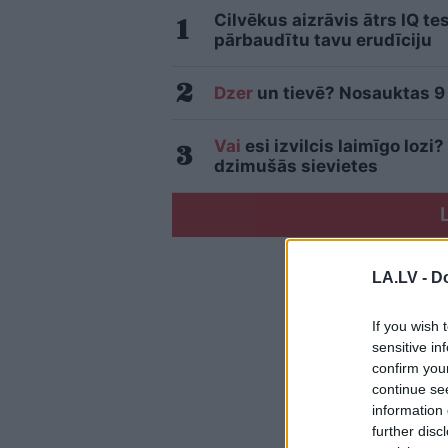
Cilvēkus aizrāvis ātrs IQ te
pārbaudītu tavu erudīciju
Dzer
un tievē? Nosauktas 9 t
Vai
esi izvilcis laimīgo loz
dzimušās sievietes
LA.LV -
Do
If you wish 
sensitive in
confirm you
continue se
information 
further disc