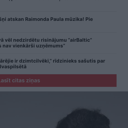
šņi atskan Raimonda Paula mūzika! Pie
 vēl nedzirdētu risinājumu “airBaltic”
ms nav vienkārši uzņēmums”
pārējie ir dzimtcilvēki,” rīdzinieks sašutis par
vaspilsētā
Lasīt citas ziņas