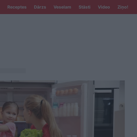
Receptes
Dārzs
Veselam
Stāsti
Video
Ziņo!