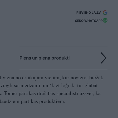
PIEVIENO LA.LV
SEKO WHATSAPP
Piens un piena produkti
t viena no ērtākajām vietām, kur novietot biežāk
 viegli sasniedzami, un šķiet loģiski tur glabāt
s. Tomēr pārtikas drošības speciālisti uzsver, ka
a daudziem pārtikas produktiem.