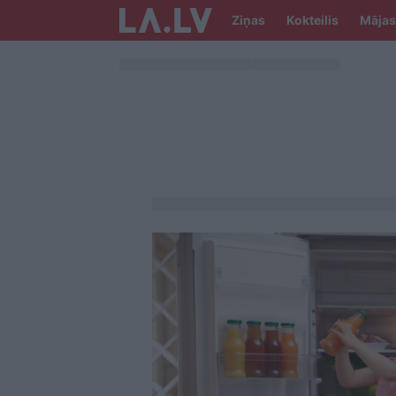
Ziņas
Kokteilis
Mājas