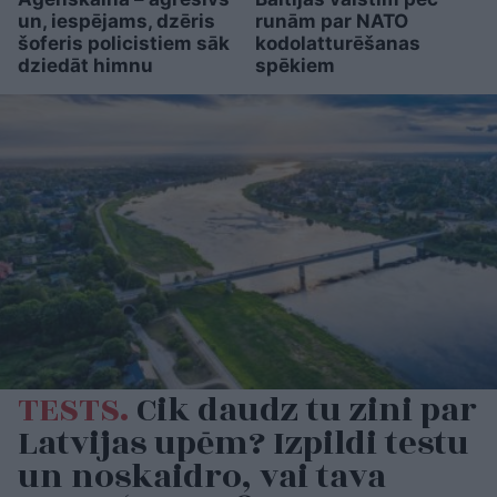
un, iespējams, dzēris
runām par NATO
šoferis policistiem sāk
kodolatturēšanas
dziedāt himnu
spēkiem
TESTS.
Cik daudz tu zini par
Latvijas upēm? Izpildi testu
un noskaidro, vai tava