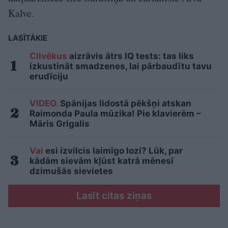
Kalve.
LASĪTĀKIE
Cilvēkus
aizrāvis ātrs IQ tests: tas liks
izkustināt smadzenes, lai pārbaudītu tavu
erudīciju
VIDEO.
Spānijas lidostā pēkšņi atskan
Raimonda Paula mūzika! Pie klavierēm –
Māris Grigalis
Vai
esi izvilcis laimīgo lozi? Lūk, par
kādām sievām kļūst katrā mēnesī
dzimušās sievietes
Lasīt citas ziņas