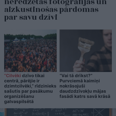
neredzētas fotogrāfijas un
aizkustinošas pārdomas
par savu dzīvi
“Cilvēki
dzīvo tikai
“Vai tā drīkst?”
centrā, pārējie ir
Purvciemā kaimiņi
dzimtcilvēki,” rīdzinieks
nokrāsojuši
sašutis par pasākumu
daudzdzīvokļu mājas
organizēšanu
fasādi katrs savā krāsā
galvaspilsētā