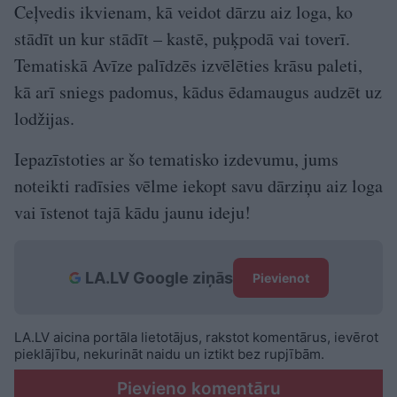
Ceļvedis ikvienam, kā veidot dārzu aiz loga, ko
stādīt un kur stādīt – kastē, puķpodā vai toverī.
Tematiskā Avīze palīdzēs izvēlēties krāsu paleti,
kā arī sniegs padomus, kādus ēdamaugus audzēt uz
lodžijas.
Iepazīstoties ar šo tematisko izdevumu, jums
noteikti radīsies vēlme iekopt savu dārziņu aiz loga
vai īstenot tajā kādu jaunu ideju!
LA.LV Google ziņās
Pievienot
LA.LV aicina portāla lietotājus, rakstot komentārus, ievērot
pieklājību, nekurināt naidu un iztikt bez rupjībām.
Pievieno komentāru