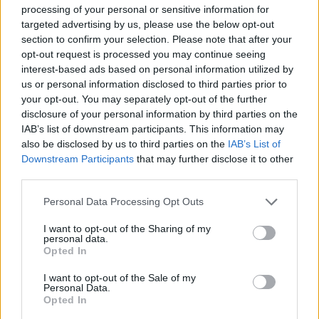
processing of your personal or sensitive information for
targeted advertising by us, please use the below opt-out
section to confirm your selection. Please note that after your
opt-out request is processed you may continue seeing
interest-based ads based on personal information utilized by
Bauskā visa skolas
Latviju šodien skars
us or personal information disclosed to third parties prior to
vadība iesniedz
laikapstākļu kontrasti –
your opt-out. You may separately opt-out of the further
atlūgumus –
vienuviet +30, citviet
disclosure of your personal information by third parties on the
pašvaldība steidzami
plosīsies negaiss
IAB’s list of downstream participants. This information may
lemj par reorganizāciju
also be disclosed by us to third parties on the
IAB’s List of
Downstream Participants
that may further disclose it to other
third parties.
Please note that this website/app uses one or more Google
Personal Data Processing Opt Outs
services and may gather and store information including but
not limited to your visit or usage behaviour. You may click to
I want to opt-out of the Sharing of my
personal data.
grant or deny consent to Google and its third-party tags to
Opted In
use your data for below specified purposes in below Google
consent section.
I want to opt-out of the Sale of my
Personal Data.
Opted In