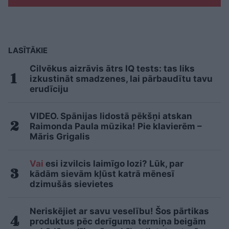
LASĪTĀKIE
Cilvēkus aizrāvis ātrs IQ tests: tas liks
izkustināt smadzenes, lai pārbaudītu tavu
erudīciju
VIDEO. Spānijas lidostā pēkšņi atskan
Raimonda Paula mūzika! Pie klavierēm –
Māris Grigalis
Vai
esi izvilcis laimīgo lozi? Lūk, par
kādām sievām kļūst katrā mēnesī
dzimušās sievietes
Neriskējiet ar savu veselību! Šos pārtikas
produktus pēc derīguma termiņa beigām