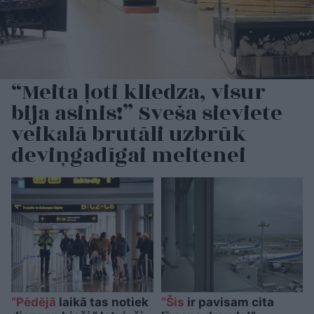
“Meita ļoti kliedza, visur
bija asinis!” Sveša sieviete
veikalā brutāli uzbrūk
deviņgadīgai meitenei
“Pēdējā
laikā tas notiek
“Šis
ir pavisam cita