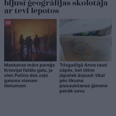
bijusī ģeogrāfijas skolotāja
ar tevi lepotos
Maskavas mērs pareģo
Trīsgadīgā Anna raud
Krievijai fatālu galu, ja
sāpēs, bet tētim
vien Putins dos zaļo
jāpaliek ārpusē: tikai
gaismu vienam
pēc likuma
lēmumam
piesaukšanas ģimene
panāk savu