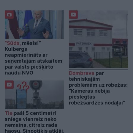
“Sūds,
mēsls!”
Kulbergs
neapmierināts ar
saņemtajām atskaitēm
par valsts piešķirto
naudu NVO
Dombrava
par
tehniskajām
problēmām uz robežas:
“Kameras nebija
pieslēgtas
robežsardzes nodaļai”
Tie
paši 5 centimetri
sniega vienreiz neko
nemaina, citreiz rada
haosu. Sinoptiķis atklāj,