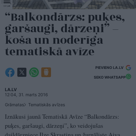
“Balkondārzs: puķes,
garšaugi, dārzeņi” –
koša un noderīga
tematiskā avīze
PIEVIENO LA.LV
SEKO WHATSAPP
LA.LV
12:04, 31. marts 2016
Grāmatas
Tematiskās avīzes
Iznākusi jaunā Tematiskā Avīze “Balkondārzs:
puķes, garšaugi, dārzeņi”, ko veidojušas
daiļdārzniece Ilze Skrastiņa un žurnāliste Aiva