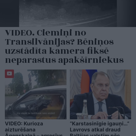
VIDEO. Ciemiņi no
Transilvānijas? Bēniņos
uzstādīta kamera fiksē
neparastus apakšīrniekus
VIDEO: Kurioza
“Karstasinīgie igauņi…”
aizturēšana
Lavrovs atkal draud
Āgenskalnā – agresīvs
Baltijas valstīm pēc