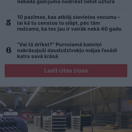
nekādā gadījumā nedrīkst lietot uzturā
10 pazīmes, kas atklāj sievietes vecumu –
lai kā tu censtos to slēpt, pēc tām
redzams, ka tev jau ir vairāk nekā 40 gadu
“Vai tā drīkst?” Purvciemā kaimiņi
nokrāsojuši daudzdzīvokļu mājas fasādi
katrs savā krāsā
Lasīt citas ziņas