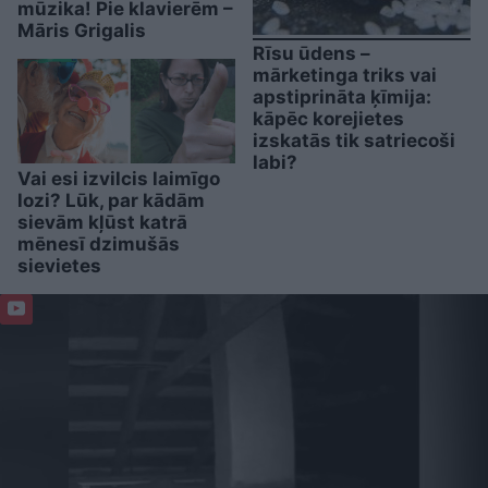
mūzika! Pie klavierēm –
Māris Grigalis
Rīsu ūdens –
mārketinga triks vai
apstiprināta ķīmija:
kāpēc korejietes
izskatās tik satriecoši
labi?
Vai esi izvilcis laimīgo
lozi? Lūk, par kādām
sievām kļūst katrā
mēnesī dzimušās
sievietes