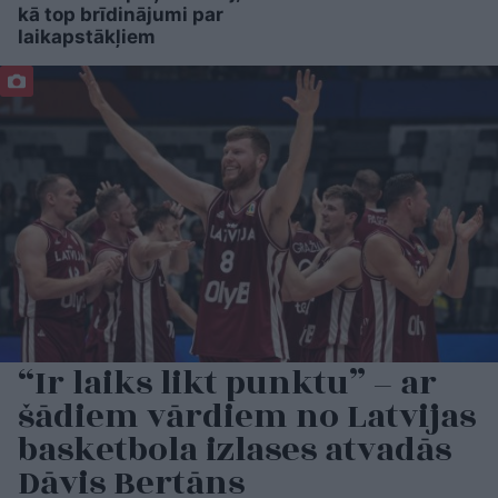
kā top brīdinājumi par
laikapstākļiem
“Ir laiks likt punktu” – ar
šādiem vārdiem no Latvijas
basketbola izlases atvadās
Dāvis Bertāns