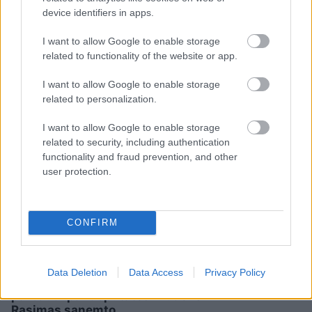
device identifiers in apps.
“Pilnīgs haoss!” Rīgas
I want to allow Google to enable storage
related to functionality of the website or app.
lidostā ceļotāji šodien nīkst
milzīgās rindās.
I want to allow Google to enable storage
Skaidrojam, kas atgadījies
related to personalization.
I want to allow Google to enable storage
related to security, including authentication
functionality and fraud prevention, and other
user protection.
CONFIRM
Ar
publisku
No
šodienas dienas
attaisnojumu netika
kļūs tikai tumšākas –
Data Deletion
Data Access
Privacy Policy
līdzēts – KNAB sāk
Latvijā sākas solārais
pārbaudi par deputātes
rudens
Rasimas saņemto