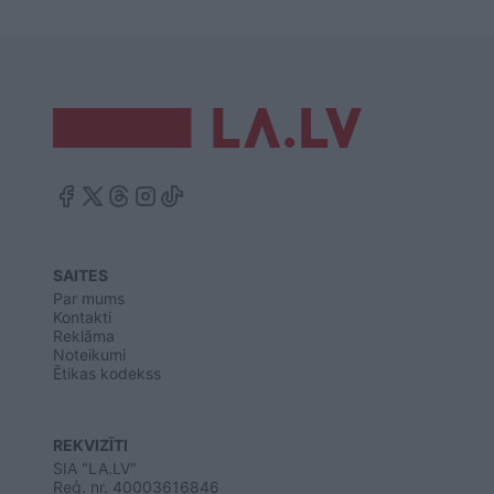
SAITES
Par mums
Kontakti
Reklāma
Noteikumi
Ētikas kodekss
REKVIZĪTI
SIA "LA.LV"
Reģ. nr. 40003616846