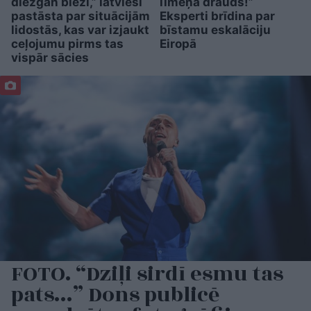
diezgan bieži,” latvieši
līmeņa drauds!”
pastāsta par situācijām
Eksperti brīdina par
lidostās, kas var izjaukt
bīstamu eskalāciju
ceļojumu pirms tas
Eiropā
vispār sācies
FOTO. “Dziļi sirdī esmu tas
pats…” Dons publicē