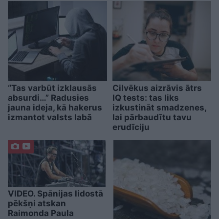
“Tas varbūt izklausās
Cilvēkus aizrāvis ātrs
absurdi…” Radusies
IQ tests: tas liks
jauna ideja, kā hakerus
izkustināt smadzenes,
izmantot valsts labā
lai pārbaudītu tavu
erudīciju
VIDEO. Spānijas lidostā
pēkšņi atskan
Raimonda Paula