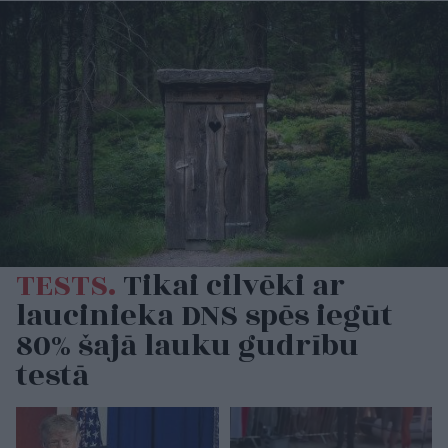
TESTS.
Tikai cilvēki ar
laucinieka DNS spēs iegūt
80% šajā lauku gudrību
testā