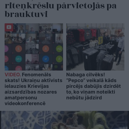
riteņkrēslu pārvietojās pa
brauktuvi
VIDEO.
Fenomenāls
Nabaga cilvēks!
skats! Ukraiņu aktīvists
“Pepco” veikalā kāds
ielauzies Krievijas
pircējs dabūjis dzirdēt
aizsardzības nozares
to, ko viņam noteikti
amatpersonu
nebūtu jādzird
videokonferencē