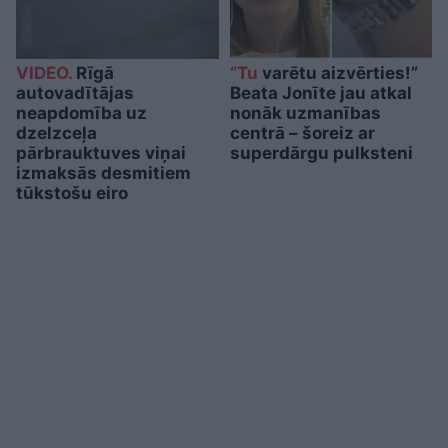
VIDEO.
Rīgā
“Tu
varētu aizvērties!”
autovadītājas
Beata Jonīte jau atkal
neapdomība uz
nonāk uzmanības
dzelzceļa
centrā – šoreiz ar
pārbrauktuves viņai
superdārgu pulksteni
izmaksās desmitiem
tūkstošu eiro