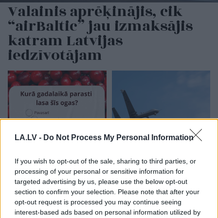
Valainis aprēķinājis, cik
“airBaltic” jau izmaksājis
katram Latvijas
iedzīvotājam
LA.LV -
Do Not Process My Personal Information
TESTS.
Cik daudz zini
Vācijā virs militārās
If you wish to opt-out of the sale, sharing to third parties, or
par Latvijas dabu?
bāzes pamanīti
processing of your personal or sensitive information for
Atpazīsti kokus, augus
aizdomīgi droni
targeted advertising by us, please use the below opt-out
un putnus attēlos!
section to confirm your selection. Please note that after your
opt-out request is processed you may continue seeing
interest-based ads based on personal information utilized by