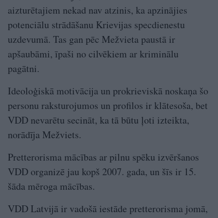
aizturētajiem nekad nav atzinis, ka apzinājies
potenciālu strādāšanu Krievijas specdienestu
uzdevumā. Tas gan pēc Mežvieta paustā ir
apšaubāmi, īpaši no cilvēkiem ar kriminālu
pagātni.
Ideoloģiskā motivācija un prokrieviskā noskaņa šo
personu raksturojumos un profilos ir klātesoša, bet
VDD nevarētu secināt, ka tā būtu ļoti izteikta,
norādīja Mežviets.
Pretterorisma mācības ar pilnu spēku izvēršanos
VDD organizē jau kopš 2007. gada, un šīs ir 15.
šāda mēroga mācības.
VDD Latvijā ir vadošā iestāde pretterorisma jomā,