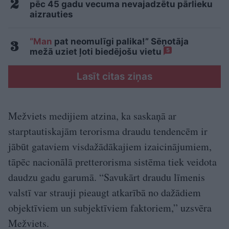
pēc 45 gadu vecuma nevajadzētu pārlieku
aizrauties
“Man
pat neomulīgi palika!” Sēņotāja
mežā uziet ļoti biedējošu vietu
5
Lasīt citas ziņas
Mežviets medijiem atzina, ka saskaņā ar
starptautiskajām terorisma draudu tendencēm ir
jābūt gataviem visdažādākajiem izaicinājumiem,
tāpēc nacionālā pretterorisma sistēma tiek veidota
daudzu gadu garumā. “Savukārt draudu līmenis
valstī var strauji pieaugt atkarībā no dažādiem
objektīviem un subjektīviem faktoriem,” uzsvēra
Mežviets.