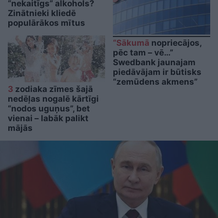
“nekaitīgs” alkohols?
Zinātnieki kliedē
populārākos mītus
“Sākumā
nopriecājos,
pēc tam – vē…”
Swedbank jaunajam
piedāvājam ir būtisks
“zemūdens akmens”
3
zodiaka zīmes šajā
nedēļas nogalē kārtīgi
“nodos uguņus”, bet
vienai – labāk palikt
mājās