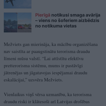
Pierīgā
notikusi smaga avārija
– viens no šoferiem aizbēdzis
no notikuma vietas
Mežviets gan mierināja, ka mācību organizēšana
nav saistīta ar paaugstinātu terorisma draudu
līmeni mūsu valstī. “Lai attīstītu efektīvu
pretterorisma sistēmu, mums ir pastāvīgi
jātrenējas un jāgatavojas iespējamai draudu
eskalācijai,” uzsvēra Mežviets.
Vienlaikus viņš vērsa uzmanību, ka terorisma
draudu riski ir klātesoši arī Latvijas drošības