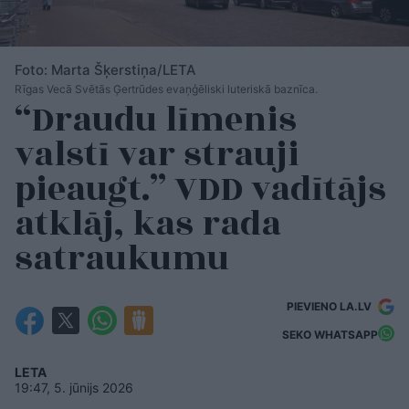
Foto: Marta Šķerstiņa/LETA
Rīgas Vecā Svētās Ģertrūdes evaņģēliski luteriskā baznīca.
“Draudu līmenis
valstī var strauji
pieaugt.” VDD vadītājs
atklāj, kas rada
satraukumu
PIEVIENO LA.LV
SEKO WHATSAPP
LETA
19:47, 5. jūnijs 2026