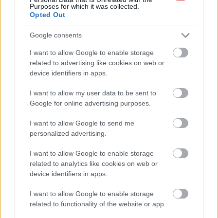
Purposes for which it was collected.
Opted Out
Google consents
Pierīgā notikusi smaga
“Man nebija tās mātes
avārija – viens no
jūtas…” Elīna
I want to allow Google to enable storage
Atcelt
Ziņot
šoferiem aizbēdzis no
Didrihsone atklāti par
related to advertising like cookies on web or
notikuma vietas
laiku pēc dēla
device identifiers in apps.
piedzimšanas
I want to allow my user data to be sent to
Google for online advertising purposes.
I want to allow Google to send me
personalized advertising.
I want to allow Google to enable storage
related to analytics like cookies on web or
device identifiers in apps.
I want to allow Google to enable storage
related to functionality of the website or app.