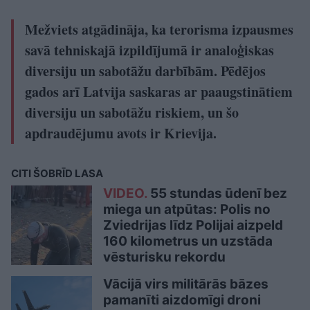
Mežviets atgādināja, ka terorisma izpausmes
savā tehniskajā izpildījumā ir analoģiskas
diversiju un sabotāžu darbībām. Pēdējos
gados arī Latvija saskaras ar paaugstinātiem
diversiju un sabotāžu riskiem, un šo
apdraudējumu avots ir Krievija.
CITI ŠOBRĪD LASA
VIDEO.
55 stundas ūdenī bez
miega un atpūtas: Polis no
Zviedrijas līdz Polijai aizpeld
160 kilometrus un uzstāda
vēsturisku rekordu
Vācijā virs militārās bāzes
pamanīti aizdomīgi droni