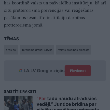
kas koordinē valsts un pašvaldību institūciju, kā arī
citu pretterorisma prevencijas vai reaģēšanas
pasākumos iesaistīto institūciju darbības
pretterorisma jomā.
TĒMAS
drošība
Terorisma draudi Latvijā
Valsts drošības dienests
LA.LV Google ziņās
Pievienot
SAISTĪTIE RAKSTI
“Par
tādu naudu atradīsies
vedēji.” Jundze brīdina par
cilvēku vervēšanu migrantu