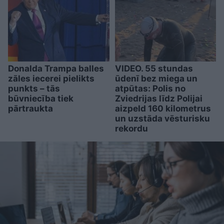
Donalda Trampa balles
VIDEO. 55 stundas
zāles iecerei pielikts
ūdenī bez miega un
punkts – tās
atpūtas: Polis no
būvniecība tiek
Zviedrijas līdz Polijai
pārtraukta
aizpeld 160 kilometrus
un uzstāda vēsturisku
rekordu