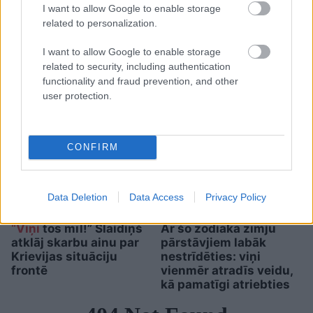
I want to allow Google to enable storage
“Pirmo
reizi ko tādu
related to personalization.
redzu.” Pircēji sajūsmā par
veikalā novēroto
I want to allow Google to enable storage
related to security, including authentication
jaunieviesumu
functionality and fraud prevention, and other
user protection.
CONFIRM
Data Deletion
Data Access
Privacy Policy
“Viņi
tos mīl!” Slaidiņš
Ar šo zodiaka zīmju
atklāj skarbu ainu par
pārstāvjiem labāk
Krievijas situāciju
nestrīdēties: viņi
frontē
vienmēr atradīs veidu,
kā pamatīgi atriebties