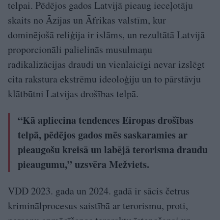
telpai. Pēdējos gados Latvijā pieaug ieceļotāju
skaits no Āzijas un Āfrikas valstīm, kur
dominējošā reliģija ir islāms, un rezultātā Latvijā
proporcionāli palielinās musulmaņu
radikalizācijas draudi un vienlaicīgi nevar izslēgt
cita rakstura ekstrēmu ideoloģiju un to pārstāvju
klātbūtni Latvijas drošības telpā.
“Kā apliecina tendences Eiropas drošības
telpā, pēdējos gados mēs saskaramies ar
pieaugošu kreisā un labējā terorisma draudu
pieaugumu,” uzsvēra Mežviets.
VDD 2023. gada un 2024. gadā ir sācis četrus
kriminālprocesus saistībā ar terorismu, proti,