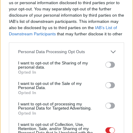
us or personal information disclosed to third parties prior to
your opt-out. You may separately opt-out of the further
disclosure of your personal information by third parties on the
IAB’s list of downstream participants. This information may
also be disclosed by us to third parties on the
IAB’s List of
Downstream Participants
that may further disclose it to other
third parties.
Please note that this website/app uses one or more Google
Personal Data Processing Opt Outs
services and may gather and store information including but
not limited to your visit or usage behaviour. You may click to
I want to opt-out of the Sharing of my
personal data.
“Man
pat neomulīgi
grant or deny consent to Google and its third-party tags to
Opted In
use your data for below specified purposes in below Google
palika!” Sēņotāja mežā
consent section.
I want to opt-out of the Sale of my
uziet ļoti biedējošu vietu
Personal Data.
Opted In
I want to opt-out of processing my
Personal Data for Targeted Advertising.
Opted In
I want to opt-out of Collection, Use,
Retention, Sale, and/or Sharing of my
Personal Data that Is Unrelated with the