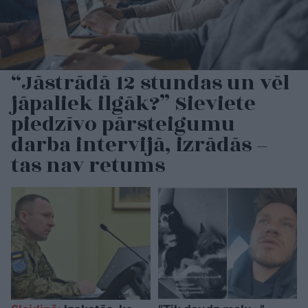
“Jāstrādā 12 stundas un vēl
jāpaliek ilgāk?” Sieviete
piedzīvo pārsteigumu
darba intervijā, izrādās –
tas nav retums