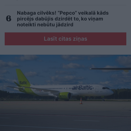
Nabaga cilvēks! “Pepco” veikalā kāds
pircējs dabūjis dzirdēt to, ko viņam
noteikti nebūtu jādzird
Lasīt citas ziņas