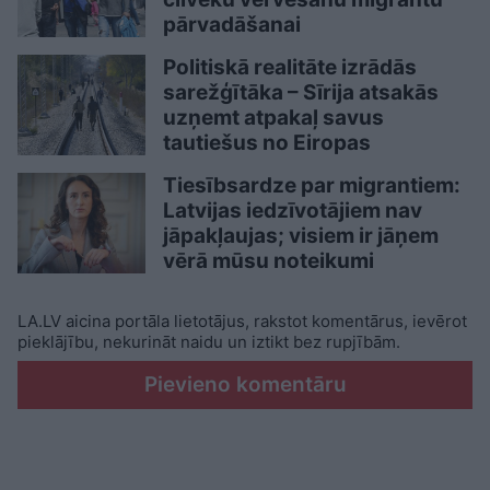
pārvadāšanai
Politiskā realitāte izrādās
sarežģītāka – Sīrija atsakās
uzņemt atpakaļ savus
tautiešus no Eiropas
Tiesībsardze par migrantiem:
Latvijas iedzīvotājiem nav
jāpakļaujas; visiem ir jāņem
vērā mūsu noteikumi
LA.LV aicina portāla lietotājus, rakstot komentārus, ievērot
pieklājību, nekurināt naidu un iztikt bez rupjībām.
Pievieno komentāru