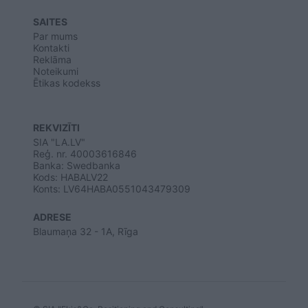
SAITES
Par mums
Kontakti
Reklāma
Noteikumi
Ētikas kodekss
REKVIZĪTI
SIA "LA.LV"
Reģ. nr. 40003616846
Banka: Swedbanka
Kods: HABALV22
Konts: LV64HABA0551043479309
ADRESE
Blaumaņa 32 - 1A, Rīga