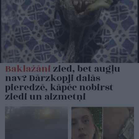
Baklažāni
zied, bet augļu
nav? Dārzkopji dalās
pieredzē, kāpēc nobirst
ziedi un aizmetņi