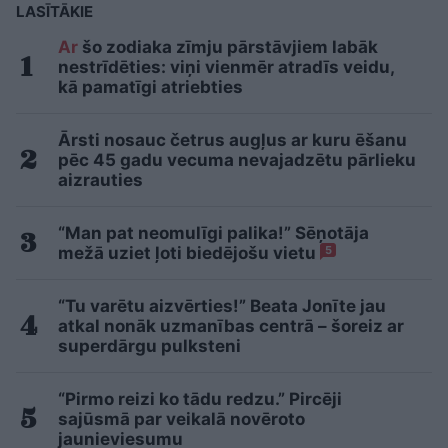
LASĪTĀKIE
Ar
šo zodiaka zīmju pārstāvjiem labāk
nestrīdēties: viņi vienmēr atradīs veidu,
kā pamatīgi atriebties
Ārsti nosauc četrus augļus ar kuru ēšanu
pēc 45 gadu vecuma nevajadzētu pārlieku
aizrauties
“Man pat neomulīgi palika!” Sēņotāja
mežā uziet ļoti biedējošu vietu
5
“Tu varētu aizvērties!” Beata Jonīte jau
atkal nonāk uzmanības centrā – šoreiz ar
superdārgu pulksteni
“Pirmo reizi ko tādu redzu.” Pircēji
sajūsmā par veikalā novēroto
jaunieviesumu