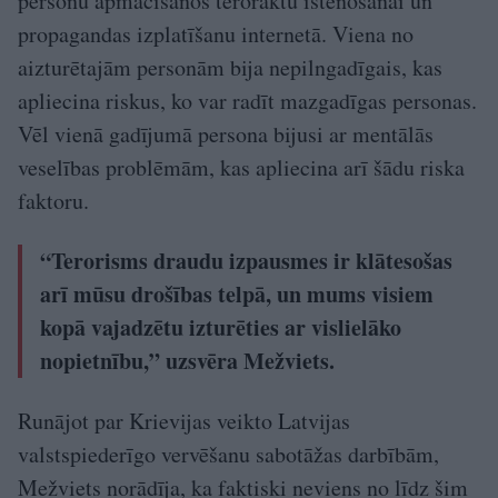
personu apmācīšanos teroraktu īstenošanai un
propagandas izplatīšanu internetā. Viena no
aizturētajām personām bija nepilngadīgais, kas
apliecina riskus, ko var radīt mazgadīgas personas.
Vēl vienā gadījumā persona bijusi ar mentālās
veselības problēmām, kas apliecina arī šādu riska
faktoru.
“Terorisms draudu izpausmes ir klātesošas
arī mūsu drošības telpā, un mums visiem
kopā vajadzētu izturēties ar vislielāko
nopietnību,” uzsvēra Mežviets.
Runājot par Krievijas veikto Latvijas
valstspiederīgo vervēšanu sabotāžas darbībām,
Mežviets norādīja, ka faktiski neviens no līdz šim