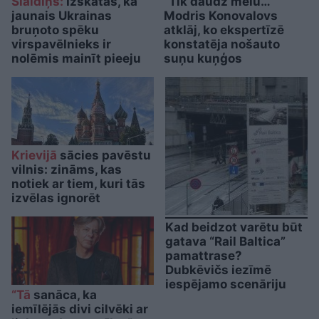
Slaidiņš:
Izskatās, ka
“Tik daudz melu…”
jaunais Ukrainas
Modris Konovalovs
bruņoto spēku
atklāj, ko ekspertīzē
virspavēlnieks ir
konstatēja nošauto
nolēmis mainīt pieeju
suņu kuņģos
Krievijā
sācies pavēstu
vilnis: zināms, kas
notiek ar tiem, kuri tās
izvēlas ignorēt
Kad beidzot varētu būt
gatava “Rail Baltica”
pamattrase?
Dubkēvičs iezīmē
iespējamo scenāriju
“Tā
sanāca, ka
iemīlējās divi cilvēki ar