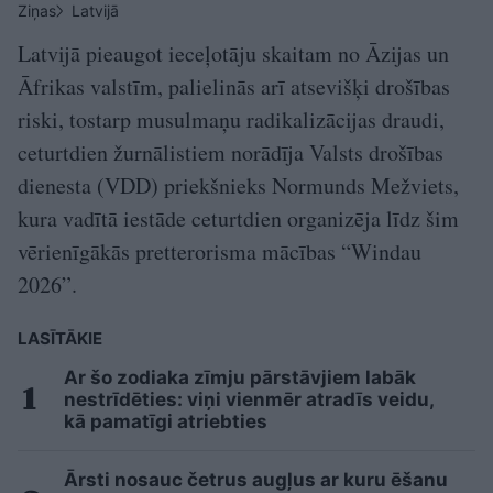
Ziņas
Latvijā
Latvijā pieaugot ieceļotāju skaitam no Āzijas un
Āfrikas valstīm, palielinās arī atsevišķi drošības
riski, tostarp musulmaņu radikalizācijas draudi,
ceturtdien žurnālistiem norādīja Valsts drošības
dienesta (VDD) priekšnieks Normunds Mežviets,
kura vadītā iestāde ceturtdien organizēja līdz šim
vērienīgākās pretterorisma mācības “Windau
2026”.
LASĪTĀKIE
Ar šo zodiaka zīmju pārstāvjiem labāk
nestrīdēties: viņi vienmēr atradīs veidu,
kā pamatīgi atriebties
Ārsti nosauc četrus augļus ar kuru ēšanu