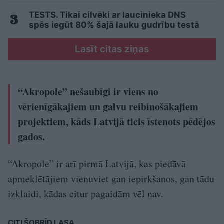
TESTS. Tikai cilvēki ar laucinieka DNS
spēs iegūt 80% šajā lauku gudrību testā
Lasīt citas ziņas
“Akropole” nešaubīgi ir viens no
vērienīgākajiem un galvu reibinošākajiem
projektiem, kāds Latvijā ticis īstenots pēdējos
gados.
“Akropole” ir arī pirmā Latvijā, kas piedāvā
apmeklētājiem vienuviet gan iepirkšanos, gan tādu
izklaidi, kādas citur pagaidām vēl nav.
CITI ŠOBRĪD LASA