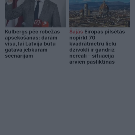
Kulbergs pēc robežas
Šajās
Eiropas pilsētās
apsekošanas: darām
nopirkt 70
visu, lai Latvija būtu
kvadrātmetru lielu
gatava jebkuram
dzīvokli ir gandrīz
scenārijam
nereāli – situācija
arvien pasliktinās