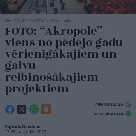
Foto: Edijs Pālens/LETA, kolāža: “LA.lv”
FOTO: “Akropole” –
viens no pēdējo gadu
vērienīgākajiem un
galvu
reibinošākajiem
projektiem
PIEVIENO LA.LV
SEKO WHATSAPP
Zigfrīds Dzedulis
17:25, 4. aprīlis 2019