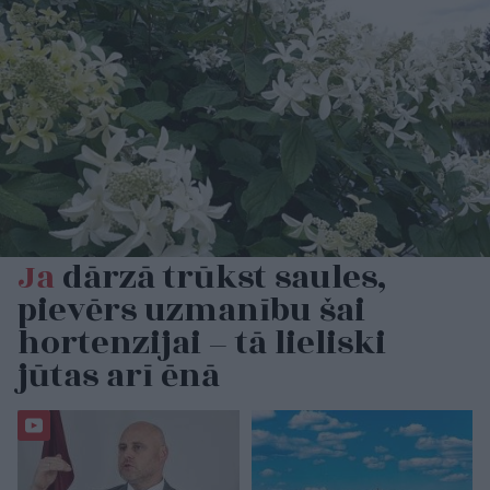
Ja
dārzā trūkst saules,
pievērs uzmanību šai
hortenzijai – tā lieliski
jūtas arī ēnā