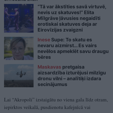
“Tā var ākstīties savā virtuvē,
nevis uz skatuves!” Elita
Mīlgrāve ļāvusies negaidīti
erotiskai skatuves deja ar
Eirovīzijas zvaigzni
Inese
Supe: To skatu es
nevaru aizmirst… Es vairs
nevēlos apmeklēt savu draugu
bēres
Maskavas
pretgaisa
aizsardzība izturējusi milzīgu
dronu vilni – analītiķi izdara
secinājumus
Lai “Akropoli” izstaigātu no viena gala līdz otram,
iepirktos veikalā, pusdienotu kafejnīcā vai