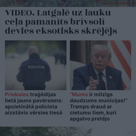
VIDEO. Latgalē uz lauku
ceļa pamanīts brīvsolī
devies eksotisks skrējējs
Priekules
traģēdijas
“Mums
ir milzīgs
lietā jauns pavērsiens:
daudzums munīcijas!”
apcietinātā policista
Tramps draud ar
aizstāvis vērsies tiesā
cietumu tiem, kuri
apgalvo pretējo