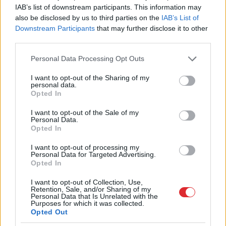
IAB’s list of downstream participants. This information may
also be disclosed by us to third parties on the
IAB’s List of
Downstream Participants
that may further disclose it to other
third parties.
Please note that this website/app uses one or more Google
Personal Data Processing Opt Outs
services and may gather and store information including but
TĒMAS
not limited to your visit or usage behaviour. You may click to
I want to opt-out of the Sharing of my
personal data.
grant or deny consent to Google and its third-party tags to
Opted In
"Akropole"
investīcijas
use your data for below specified purposes in below Google
consent section.
I want to opt-out of the Sale of my
Personal Data.
Opted In
LA.LV Google ziņās
Pievienot
I want to opt-out of processing my
Personal Data for Targeted Advertising.
Opted In
SAISTĪTIE RAKSTI
I want to opt-out of Collection, Use,
Retention, Sale, and/or Sharing of my
FOTO:
“McDonald’s,”,
Personal Data that Is Unrelated with the
Purposes for which it was collected.
“Samsung”, “Drogas” – kas vēl
Opted Out
atvērts jaunajā tirdzniecības