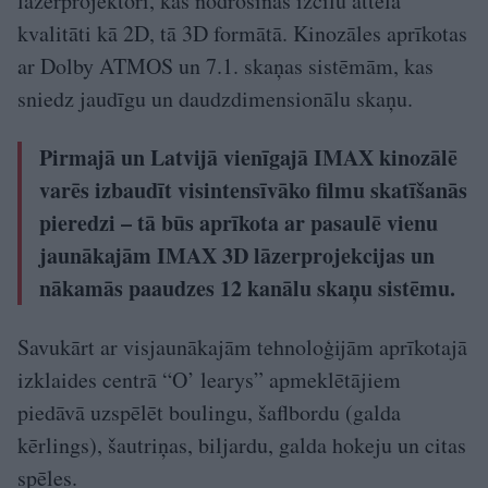
lāzerprojektori, kas nodrošinās izcilu attēla
kvalitāti kā 2D, tā 3D formātā. Kinozāles aprīkotas
ar Dolby ATMOS un 7.1. skaņas sistēmām, kas
sniedz jaudīgu un daudzdimensionālu skaņu.
Pirmajā un Latvijā vienīgajā IMAX kinozālē
varēs izbaudīt visintensīvāko filmu skatīšanās
pieredzi – tā būs aprīkota ar pasaulē vienu
jaunākajām IMAX 3D lāzerprojekcijas un
nākamās paaudzes 12 kanālu skaņu sistēmu.
Savukārt ar visjaunākajām tehnoloģijām aprīkotajā
izklaides centrā “O’ learys” apmeklētājiem
piedāvā uzspēlēt boulingu, šaflbordu (galda
kērlings), šautriņas, biljardu, galda hokeju un citas
spēles.