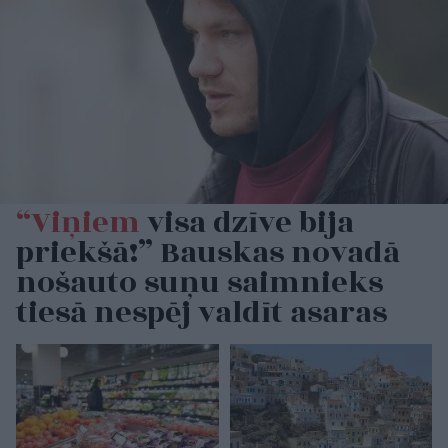
“Viņiem
visa dzīve bija
priekšā!” Bauskas novadā
nošauto suņu saimnieks
tiesā nespēj valdīt asaras