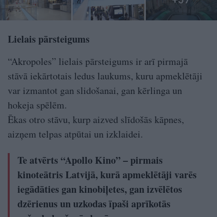
Lielais pārsteigums
“Akropoles” lielais pārsteigums ir arī pirmajā
stāvā iekārtotais ledus laukums, kuru apmeklētāji
var izmantot gan slidošanai, gan kērlinga un
hokeja spēlēm.
Ēkas otro stāvu, kurp aizved slīdošās kāpnes,
aizņem telpas atpūtai un izklaidei.
Te atvērts “Apollo Kino” – pirmais
kinoteātris Latvijā, kurā apmeklētāji varēs
iegādāties gan kinobiļetes, gan izvēlētos
dzērienus un uzkodas īpaši aprīkotās