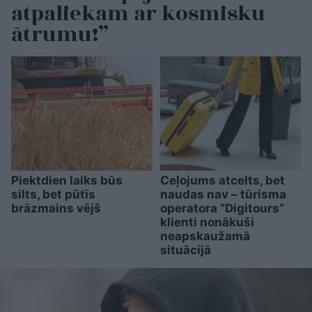
atpaliekam ar kosmisku
ātrumu!”
Piektdien laiks būs
Ceļojums atcelts, bet
silts, bet pūtīs
naudas nav – tūrisma
brāzmains vējš
operatora “Digitours”
klienti nonākuši
neapskaužamā
situācijā