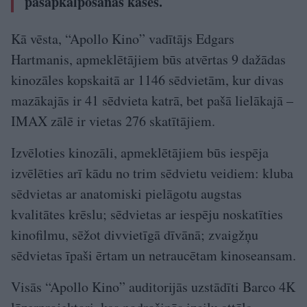
pašapkalpošanās kasēs.
Kā vēsta, “Apollo Kino” vadītājs Edgars
Hartmanis, apmeklētājiem būs atvērtas 9 dažādas
kinozāles kopskaitā ar 1146 sēdvietām, kur divas
mazākajās ir 41 sēdvieta katrā, bet pašā lielākajā –
IMAX zālē ir vietas 276 skatītājiem.
Izvēloties kinozāli, apmeklētājiem būs iespēja
izvēlēties arī kādu no trim sēdvietu veidiem: kluba
sēdvietas ar anatomiski pielāgotu augstas
kvalitātes krēslu; sēdvietas ar iespēju noskatīties
kinofilmu, sēžot divvietīgā dīvānā; zvaigžņu
sēdvietas īpaši ērtam un netraucētam kinoseansam.
Visās “Apollo Kino” auditorijās uzstādīti Barco 4K