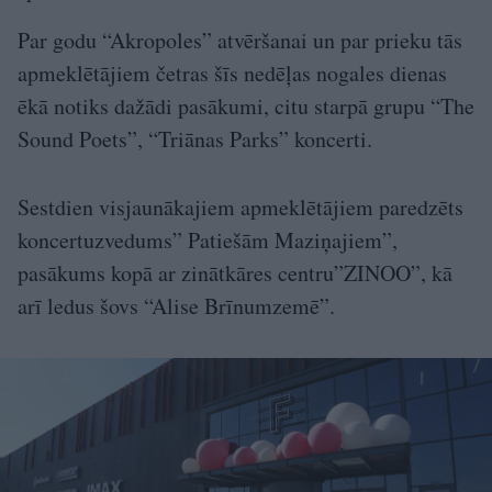
Par godu “Akropoles” atvēršanai un par prieku tās
apmeklētājiem četras šīs nedēļas nogales dienas
ēkā notiks dažādi pasākumi, citu starpā grupu “The
Sound Poets”, “Triānas Parks” koncerti.
Sestdien visjaunākajiem apmeklētājiem paredzēts
koncertuzvedums” Patiešām Maziņajiem”,
pasākums kopā ar zinātkāres centru”ZINOO”, kā
arī ledus šovs “Alise Brīnumzemē”.