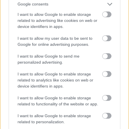
centrā “Akropole”?
Google consents
FOTO:
“Maxima” veikala
I want to allow Google to enable storage
Atcelt
Ziņot
atklāšanu “Akropolē” sagaida
related to advertising like cookies on web or
milzīgas pircēju rindas
device identifiers in apps.
I want to allow my user data to be sent to
Centru
“Akropole” pirmo piecu
Google for online advertising purposes.
stundu laikā apmeklējuši
vairāk nekā 20 500 cilvēku
I want to allow Google to send me
personalized advertising.
I want to allow Google to enable storage
LA.LV aicina portāla lietotājus, rakstot komentārus, ievērot
related to analytics like cookies on web or
pieklājību, nekurināt naidu un iztikt bez rupjībām.
device identifiers in apps.
Pievieno komentāru
I want to allow Google to enable storage
related to functionality of the website or app.
I want to allow Google to enable storage
related to personalization.
LASĪTĀKIE