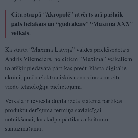
Citu starpā “Akropolē” atvērts arī pašlaik
pats lielākais un “gudrākais” “Maxima XXX”
veikals.
Kā stāsta “Maxima Latvija” valdes priekšsēdētājs
Andris Vilcmeiers, no citiem “Maxima” veikaliem
to atšķir piedāvātā pārtikas preču klāsta digitālie
ekrāni, preču elektroniskās cenu zīmes un citu
viedo tehnoloģiju pielietojumi.
Veikalā ir ieviesta digitalizēta sistēma pārtikas
produktu derīguma termiņa savlaicīgai
noteikšanai, kas kalpo pārtikas atkritumu
samazināšanai.