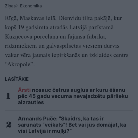
Ziņas
Ekonomika
Rīgā, Maskavas ielā, Dienvidu tilta pakājē, kur
kopš 19.gadsimta atradās Latvijā pazīstamā
Kuzņecova porcelāna un fajansa fabrika,
rīdziniekiem un galvaspilsētas viesiem durvis
vakar vēra jaunais iepirkšanās un izklaides centrs
“Akropole”.
LASĪTĀKIE
Ārsti
nosauc četrus augļus ar kuru ēšanu
pēc 45 gadu vecuma nevajadzētu pārlieku
aizrauties
Armands Puče: “Skaidrs, ka tas ir
sarunāts “veikals”! Bet vai jūs domājat, ka
visi Latvijā ir muļķi?”