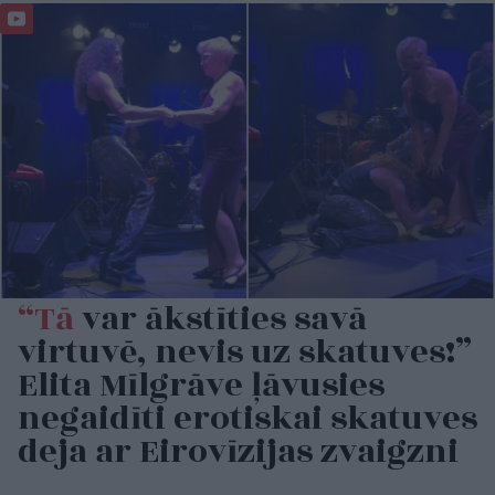
“Tā
var ākstīties savā
virtuvē, nevis uz skatuves!”
Elita Mīlgrāve ļāvusies
negaidīti erotiskai skatuves
deja ar Eirovīzijas zvaigzni