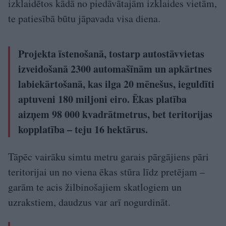
izklaidētos kādā no piedāvātajām izklaides vietām,
te patiesībā būtu jāpavada visa diena.
Projekta īstenošanā, tostarp autostāvvietas
izveidošanā 2300 automašīnām un apkārtnes
labiekārtošanā, kas ilga 20 mēnešus, ieguldīti
aptuveni 180 miljoni eiro. Ēkas platība
aizņem 98 000 kvadrātmetrus, bet teritorijas
kopplatība – teju 16 hektārus.
Tāpēc vairāku simtu metru garais pārgājiens pāri
teritorijai un no viena ēkas stūra līdz pretējam –
garām te acis žilbinošajiem skatlogiem un
uzrakstiem, daudzus var arī nogurdināt.