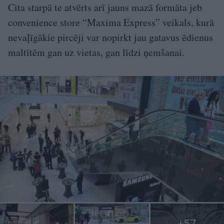
Cita starpā te atvērts arī jauns mazā formāta jeb
convenience store “Maxima Express” veikals, kurā
nevaļīgākie pircēji var nopirkt jau gatavus ēdienus
maltītēm gan uz vietas, gan līdzi ņemšanai.