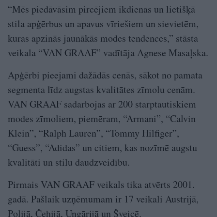
“Mēs piedāvāsim pircējiem ikdienas un lietišķā
stila apģērbus un apavus vīriešiem un sievietēm,
kuras apzinās jaunākās modes tendences,” stāsta
veikala “VAN GRAAF” vadītāja Agnese Masaļska.
Apģērbi pieejami dažādās cenās, sākot no pamata
segmenta līdz augstas kvalitātes zīmolu cenām.
VAN GRAAF sadarbojas ar 200 starptautiskiem
modes zīmoliem, piemēram, “Armani”, “Calvin
Klein”, “Ralph Lauren”, “Tommy Hilfiger”,
“Guess”, “Adidas” un citiem, kas nozīmē augstu
kvalitāti un stilu daudzveidību.
Pirmais VAN GRAAF veikals tika atvērts 2001.
gadā. Pašlaik uzņēmumam ir 17 veikali Austrijā,
Polijā, Čehijā, Ungārijā un Šveicē.