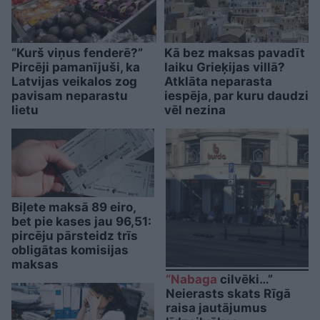
“Kurš viņus fenderē?”
Kā bez maksas pavadīt
Pircēji pamanījuši, ka
laiku Grieķijas villā?
Latvijas veikalos zog
Atklāta neparasta
pavisam neparastu
iespēja, par kuru daudzi
lietu
vēl nezina
Biļete maksā 89 eiro,
bet pie kases jau 96,51:
pircēju pārsteidz trīs
obligātas komisijas
maksas
“Nabaga
cilvēki…”
Neierasts skats Rīgā
raisa jautājumus