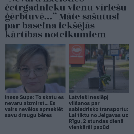
četrgadnieku vienu vīriešu
ģērbtuvē…” Māte sašutusi
par baseina iekšējās
kārtības noteikumiem
Inese Supe: To skatu es
Latvieši neslēpj
nevaru aizmirst… Es
vilšanos par
vairs nevēlos apmeklēt
sabiedrisko transportu:
savu draugu bēres
Lai tiktu no Jelgavas uz
Rīgu, 2 stundas dienā
vienkārši pazūd