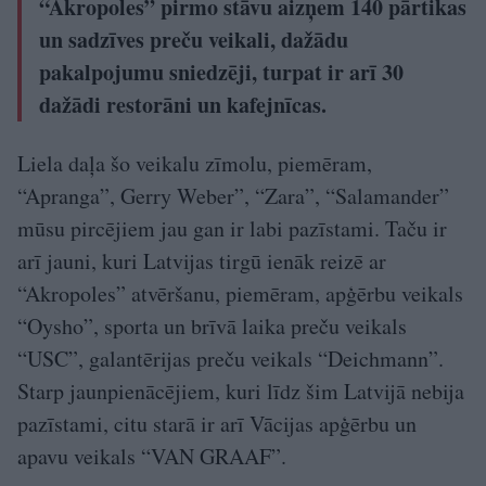
“Akropoles” pirmo stāvu aizņem 140 pārtikas
un sadzīves preču veikali, dažādu
pakalpojumu sniedzēji, turpat ir arī 30
dažādi restorāni un kafejnīcas.
Liela daļa šo veikalu zīmolu, piemēram,
“Apranga”, Gerry Weber”, “Zara”, “Salamander”
mūsu pircējiem jau gan ir labi pazīstami. Taču ir
arī jauni, kuri Latvijas tirgū ienāk reizē ar
“Akropoles” atvēršanu, piemēram, apģērbu veikals
“Oysho”, sporta un brīvā laika preču veikals
“USC”, galantērijas preču veikals “Deichmann”.
Starp jaunpienācējiem, kuri līdz šim Latvijā nebija
pazīstami, citu starā ir arī Vācijas apģērbu un
apavu veikals “VAN GRAAF”.