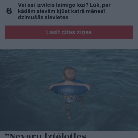
Vai esi izvilcis laimīgo lozi? Lūk, par
kādām sievām kļūst katrā mēnesī
dzimušās sievietes
Lasīt citas ziņas
“Nevaru iztēloties