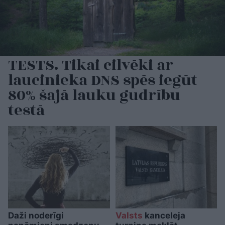
TESTS. Tikai cilvēki ar
laucinieka DNS spēs iegūt
80% šajā lauku gudrību
testā
Daži noderīgi
Valsts
kanceleja