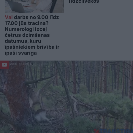
līdzcilvēkos
Vai
darbs no 9.00 līdz
17.00 jūs tracina?
Numerologi izceļ
četrus dzimšanas
datumus, kuru
īpašniekiem brīvība ir
īpaši svarīga