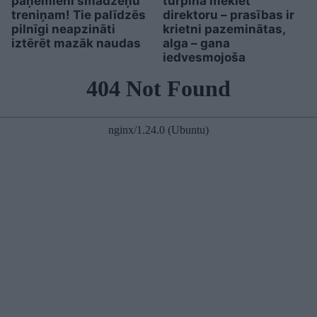
paņēmieni smadzeņu
turpina meklēt
treniņam! Tie palīdzēs
direktoru – prasības ir
pilnīgi neapzināti
krietni pazeminātas,
iztērēt mazāk naudas
alga – gana
iedvesmojoša