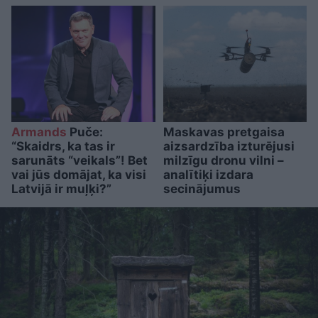
Armands
Puče:
Maskavas pretgaisa
“Skaidrs, ka tas ir
aizsardzība izturējusi
sarunāts “veikals”! Bet
milzīgu dronu vilni –
vai jūs domājat, ka visi
analītiķi izdara
Latvijā ir muļķi?”
secinājumus