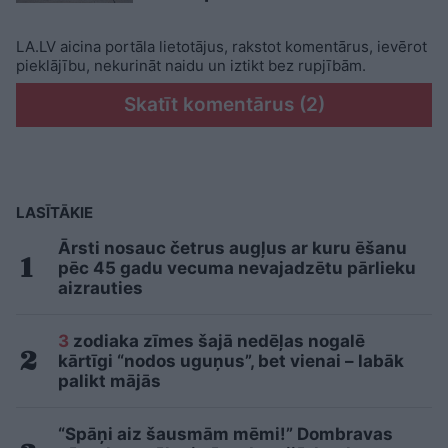
LA.LV aicina portāla lietotājus, rakstot komentārus, ievērot
pieklājību, nekurināt naidu un iztikt bez rupjībām.
Skatīt komentārus (2)
LASĪTĀKIE
Ārsti nosauc četrus augļus ar kuru ēšanu
pēc 45 gadu vecuma nevajadzētu pārlieku
aizrauties
3
zodiaka zīmes šajā nedēļas nogalē
kārtīgi “nodos uguņus”, bet vienai – labāk
palikt mājās
“Spāņi aiz šausmām mēmi!” Dombravas