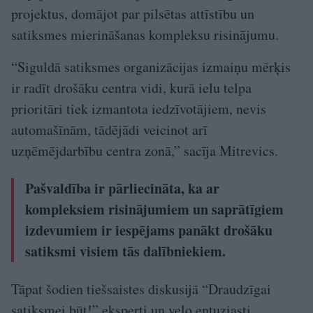
projektus, domājot par pilsētas attīstību un
satiksmes mierināšanas kompleksu risinājumu.
“Siguldā satiksmes organizācijas izmaiņu mērķis
ir radīt drošāku centra vidi, kurā ielu telpa
prioritāri tiek izmantota iedzīvotājiem, nevis
automašīnām, tādējādi veicinot arī
uzņēmējdarbību centra zonā,” sacīja Mitrevics.
Pašvaldība ir pārliecināta, ka ar
kompleksiem risinājumiem un saprātīgiem
izdevumiem ir iespējams panākt drošāku
satiksmi visiem tās dalībniekiem.
Tāpat šodien tiešsaistes diskusijā “Draudzīgai
satiksmei būt!” eksperti un velo entuziasti