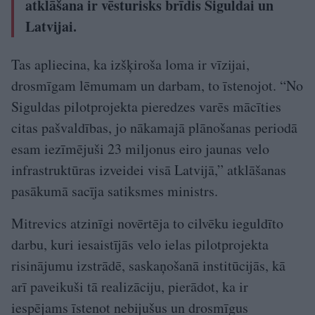
atklāšana ir vēsturisks brīdis Siguldai un
Latvijai.
Tas apliecina, ka izšķiroša loma ir vīzijai,
drosmīgam lēmumam un darbam, to īstenojot. “No
Siguldas pilotprojekta pieredzes varēs mācīties
citas pašvaldības, jo nākamajā plānošanas periodā
esam iezīmējuši 23 miljonus eiro jaunas velo
infrastruktūras izveidei visā Latvijā,” atklāšanas
pasākumā sacīja satiksmes ministrs.
Mitrevics atzinīgi novērtēja to cilvēku ieguldīto
darbu, kuri iesaistījās velo ielas pilotprojekta
risinājumu izstrādē, saskaņošanā institūcijās, kā
arī paveikuši tā realizāciju, pierādot, ka ir
iespējams īstenot nebijušus un drosmīgus