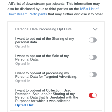
IAB’s list of downstream participants. This information may
also be disclosed by us to third parties on the
IAB’s List of
Downstream Participants
that may further disclose it to other
third parties.
Please note that this website/app uses one or more Google
Personal Data Processing Opt Outs
services and may gather and store information including but
not limited to your visit or usage behaviour. You may click to
I want to opt-out of the Sharing of my
personal data.
grant or deny consent to Google and its third-party tags to
Opted In
use your data for below specified purposes in below Google
“Jāstrādā 12 stundas un vēl
consent section.
I want to opt-out of the Sale of my
Personal Data.
jāpaliek ilgāk?” Sieviete
Opted In
piedzīvo pārsteigumu
I want to opt-out of processing my
darba intervijā, izrādās –
Personal Data for Targeted Advertising.
Opted In
tas nav retums
I want to opt-out of Collection, Use,
Retention, Sale, and/or Sharing of my
Personal Data that Is Unrelated with the
Purposes for which it was collected.
Opted Out