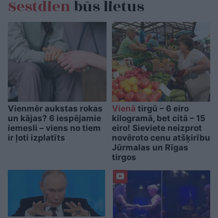
Sestdien
būs lietus
Vienmēr aukstas rokas
Vienā
tirgū – 6 eiro
un kājas? 6 iespējamie
kilogramā, bet citā – 15
iemesli – viens no tiem
eiro! Sieviete neizprot
ir ļoti izplatīts
novēroto cenu atšķirību
Jūrmalas un Rīgas
tirgos