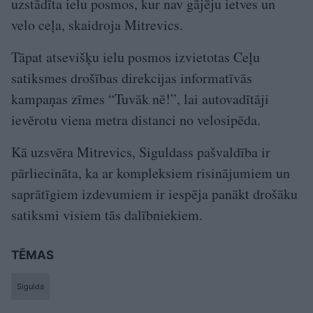
uzstādīta ielu posmos, kur nav gājēju ietves un
velo ceļa, skaidroja Mitrevics.
Tāpat atsevišķu ielu posmos izvietotas Ceļu
satiksmes drošības direkcijas informatīvās
kampaņas zīmes “Tuvāk nē!”, lai autovadītāji
ievērotu viena metra distanci no velosipēda.
Kā uzsvēra Mitrevics, Siguldass pašvaldība ir
pārliecināta, ka ar kompleksiem risinājumiem un
saprātīgiem izdevumiem ir iespēja panākt drošāku
satiksmi visiem tās dalībniekiem.
TĒMAS
Sigulda