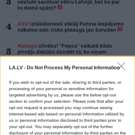
vēstule sacēlusi vētru Latvijā, bet ko par
to domā spāņi?
12
ASV
izlūkdienesti atklāj Putina iespējamo
nākamo soli: risks pieaugs jau šoruden
2
Nabaga
cilvēks! “Pepco” veikalā kāds
pircējs dabūjis dzirdēt to, ko viņam
noteikti nebūtu jādzird
LA.LV -
Do Not Process My Personal Information
Maskavas pretgaisa aizsardzība
izturējusi milzīgu dronu vilni – analītiķi
If you wish to opt-out of the sale, sharing to third parties, or
izdara secinājumus
processing of your personal or sensitive information for
targeted advertising by us, please use the below opt-out
Lasīt citas ziņas
section to confirm your selection. Please note that after your
opt-out request is processed you may continue seeing
interest-based ads based on personal information utilized by
us or personal information disclosed to third parties prior to
your opt-out. You may separately opt-out of the further
disclosure of your personal information by third parties on the