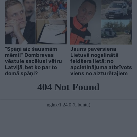
“Spāņi aiz šausmām
Jauns pavērsiena
mēmi!” Dombravas
Lietuvā nogalinātā
vēstule sacēlusi vētru
feldšera lietā: no
Latvijā, bet ko par to
apcietinājuma atbrīvots
domā spāņi?
viens no aizturētajiem