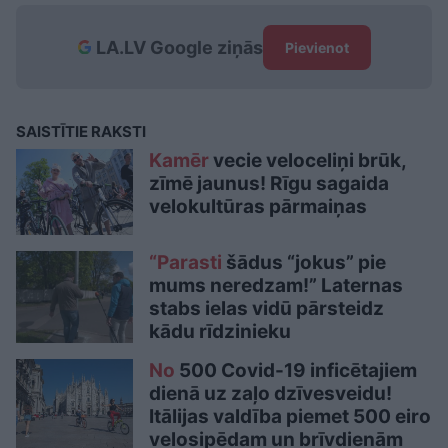
LA.LV Google ziņās
Pievienot
SAISTĪTIE RAKSTI
Kamēr
vecie veloceliņi brūk,
zīmē jaunus! Rīgu sagaida
velokultūras pārmaiņas
“Parasti
šādus “jokus” pie
mums neredzam!” Laternas
stabs ielas vidū pārsteidz
kādu rīdzinieku
No
500 Covid-19 inficētajiem
dienā uz zaļo dzīvesveidu!
Itālijas valdība piemet 500 eiro
velosipēdam un brīvdienām