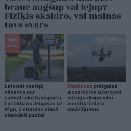
brauc augšup vai lejup?
Fiziķis skaidro, vai mainās
tavs svars
Latvieši neslēpj
Maskavas
pretgaisa
vilšanos par
aizsardzība izturējusi
sabiedrisko transportu:
milzīgu dronu vilni –
Lai tiktu no Jelgavas uz
analītiķi izdara
Rīgu, 2 stundas dienā
secinājumus
vienkārši pazūd