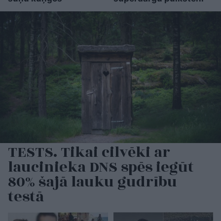
TESTS. Tikai cilvēki ar
laucinieka DNS spēs iegūt
80% šajā lauku gudrību
testā