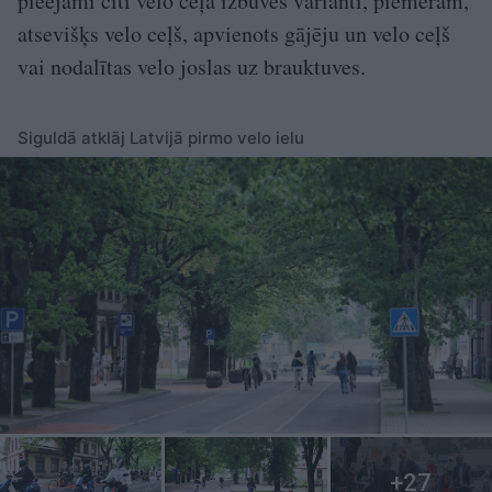
pieejami citi velo ceļa izbūves varianti, piemēram,
atsevišķs velo ceļš, apvienots gājēju un velo ceļš
vai nodalītas velo joslas uz brauktuves.
Siguldā atklāj Latvijā pirmo velo ielu