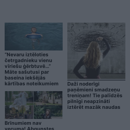
“Nevaru iztēloties
četrgadnieku vienu
vīriešu ģērbtuvē…”
Māte sašutusi par
baseina iekšējās
kārtības noteikumiem
Daži noderīgi
paņēmieni smadzeņu
treniņam! Tie palīdzēs
pilnīgi neapzināti
iztērēt mazāk naudas
Brīnumiem nav
vecuma! Abgunstes