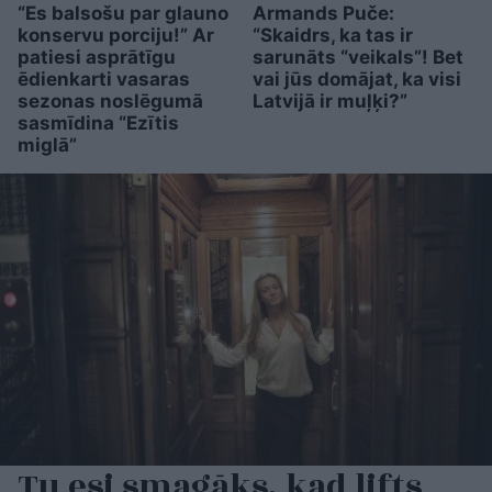
“Es balsošu par glauno
Armands Puče:
konservu porciju!” Ar
“Skaidrs, ka tas ir
patiesi asprātīgu
sarunāts “veikals”! Bet
ēdienkarti vasaras
vai jūs domājat, ka visi
sezonas noslēgumā
Latvijā ir muļķi?”
sasmīdina “Ezītis
miglā”
Tu esi smagāks, kad lifts