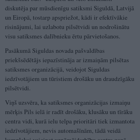
diskutēja par mūsdienīgu satiksmi Siguldā, Latvijā
un Eiropā, tostarp apspriežot, kādi ir efektīvākie
risinājumi, lai uzlabotu pilsētvidi un nodrošinātu
visu satiksmes dalībnieku ērtu pārvietošanos.
Pasākumā Siguldas novada pašvaldības
priekšsēdētājs iepazīstināja ar izmaiņām pilsētas
satiksmes organizācijā, veidojot Siguldas
iedzīvotājiem un tūristiem drošāku un draudzīgāku
pilsētvidi.
Viņš uzsvēra, ka satiksmes organizācijas izmaiņu
mērķis Pils ielā ir radīt drošāku, klusāku un tīrāku
centra vidi, kurā ielu telpa prioritāri tiek izmantota
iedzīvotājiem, nevis automašīnām, tādā veidā
kompleksi veicinot uzņēmējdarbību centra zonā.