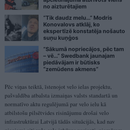
no aizturētajiem
“Tik daudz melu…” Modris
Konovalovs atklāj, ko
ekspertīzē konstatēja nošauto
suņu kuņģos
“Sākumā nopriecājos, pēc tam
– vē…” Swedbank jaunajam
piedāvājam ir būtisks
“zemūdens akmens”
Pēc viņas teiktā, īstenojot velo ielas projektu,
pašvaldība atbalsta izmaiņas valsts standartā un
normatīvo aktu regulējumā par velo ielu kā
atbilstošu pilsētvides risinājumu drošai velo
infrastruktūrai Latvijā tādās situācijās, kad nav