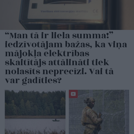
“Man tā ir liela summa!”
iedzīvotājam bažas, ka viņa
mājokļa elektrības
skaitītājs attālināti tiek
nolasīts neprecīzi. Vai tā
var gadīties?