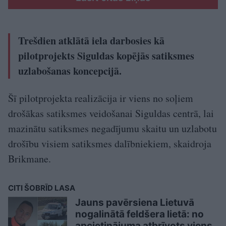
Trešdien atklātā iela darbosies kā
pilotprojekts Siguldas kopējās satiksmes
uzlabošanas koncepcijā.
Šī pilotprojekta realizācija ir viens no soļiem
drošākas satiksmes veidošanai Siguldas centrā, lai
mazinātu satiksmes negadījumu skaitu un uzlabotu
drošību visiem satiksmes dalībniekiem, skaidroja
Brikmane.
CITI ŠOBRĪD LASA
Jauns pavērsiena Lietuvā
nogalinātā feldšera lietā: no
apcietinājuma atbrīvots viens