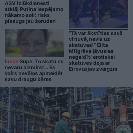
ASV izlūkdienesti
atklāj Putina iespējamo
nākamo soli: risks
pieaugs jau šoruden
“Tā var ākstīties savā
virtuvē, nevis uz
skatuves!” Elita
Mīlgrāve ļāvusies
negaidīti erotiskai
Inese
Supe: To skatu es
skatuves deja ar
nevaru aizmirst… Es
Eirovīzijas zvaigzni
vairs nevēlos apmeklēt
savu draugu bēres