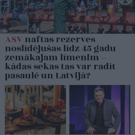
ASV
naftas rezerves
noslīdējušas līdz 45 gadu
zemākajam līmenim –
kādas sekas tas var radīt
pasaulē un Latvijā?