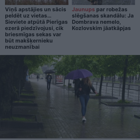
Viņš apstājies un sācis
Jaunups
par robežas
peldēt uz vietas…
slēgšanas skandālu: Ja
Sieviete atpūtā Pierīgas
Dombrava nemelo,
ezerā piedzīvojusi, cik
Kozlovskim jāatkāpjas
briesmīgas sekas var
būt makšķernieku
neuzmanībai