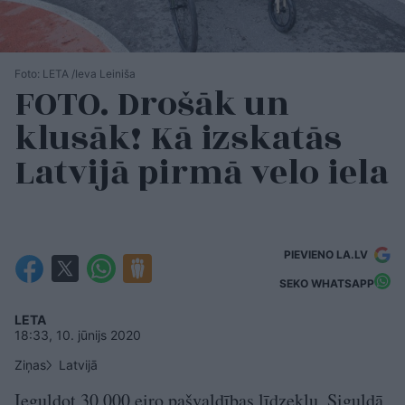
Foto: LETA /Ieva Leiniša
FOTO. Drošāk un
klusāk! Kā izskatās
Latvijā pirmā velo iela
PIEVIENO LA.LV
SEKO WHATSAPP
LETA
18:33, 10. jūnijs 2020
Ziņas
Latvijā
Ieguldot 30 000 eiro pašvaldības līdzekļu, Siguldā