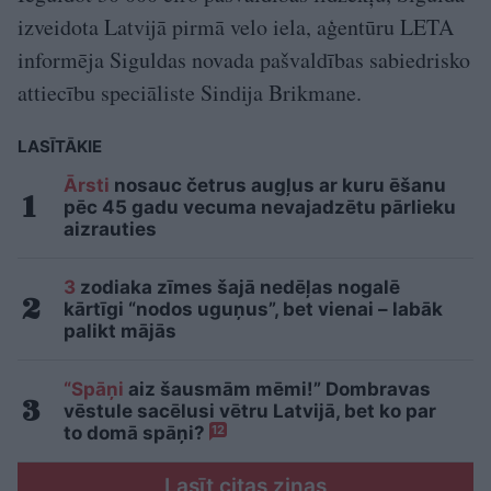
izveidota Latvijā pirmā velo iela, aģentūru LETA
informēja Siguldas novada pašvaldības sabiedrisko
attiecību speciāliste Sindija Brikmane.
LASĪTĀKIE
Ārsti
nosauc četrus augļus ar kuru ēšanu
pēc 45 gadu vecuma nevajadzētu pārlieku
aizrauties
3
zodiaka zīmes šajā nedēļas nogalē
kārtīgi “nodos uguņus”, bet vienai – labāk
palikt mājās
“Spāņi
aiz šausmām mēmi!” Dombravas
vēstule sacēlusi vētru Latvijā, bet ko par
to domā spāņi?
12
Lasīt citas ziņas