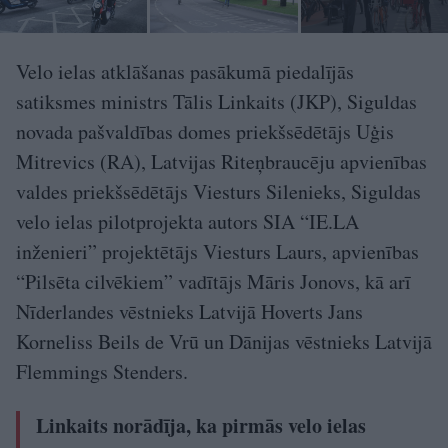
Velo ielas atklāšanas pasākumā piedalījās
satiksmes ministrs Tālis Linkaits (JKP), Siguldas
novada pašvaldības domes priekšsēdētājs Uģis
Mitrevics (RA), Latvijas Riteņbraucēju apvienības
valdes priekšsēdētājs Viesturs Silenieks, Siguldas
velo ielas pilotprojekta autors SIA “IE.LA
inženieri” projektētājs Viesturs Laurs, apvienības
“Pilsēta cilvēkiem” vadītājs Māris Jonovs, kā arī
Nīderlandes vēstnieks Latvijā Hoverts Jans
Korneliss Beils de Vrū un Dānijas vēstnieks Latvijā
Flemmings Stenders.
Linkaits norādīja, ka pirmās velo ielas