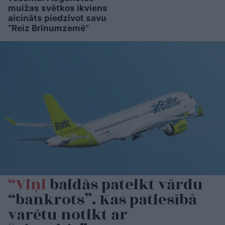
muižas svētkos ikviens
aicināts piedzīvot savu
“Reiz Brīnumzemē”
“Viņi
baidās pateikt vārdu
“bankrots”. Kas patiesībā
varētu notikt ar