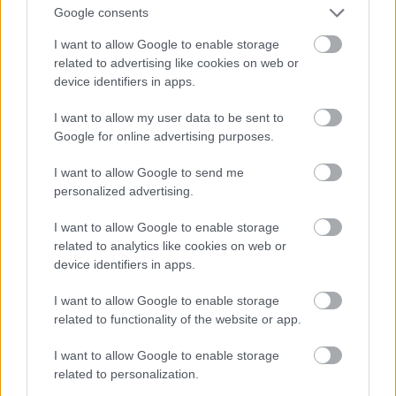
Google consents
I want to allow Google to enable storage
Atcelt
Ziņot
related to advertising like cookies on web or
device identifiers in apps.
“Sākumā nopriecājos,
Nabaga cilvēks!
pēc tam – vē…”
“Pepco” veikalā kāds
I want to allow my user data to be sent to
Swedbank jaunajam
pircējs dabūjis dzirdēt
Google for online advertising purposes.
piedāvājam ir būtisks
to, ko viņam noteikti
“zemūdens akmens”
nebūtu jādzird
I want to allow Google to send me
personalized advertising.
I want to allow Google to enable storage
related to analytics like cookies on web or
device identifiers in apps.
I want to allow Google to enable storage
related to functionality of the website or app.
I want to allow Google to enable storage
related to personalization.