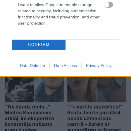
I want to allow Google to enable storage
3
zodiaka zīmes šajā
related to security, including authentication
functionality and fraud prevention, and other
nedēļas nogalē kārtīgi
user protection.
“nodos uguņus”, bet vienai
– labāk palikt mājās
CONFIRM
Data Deletion
Data Access
Privacy Policy
“Tik daudz melu…”
“Tu
varētu aizvērties!”
Modris Konovalovs
Beata Jonīte jau atkal
atklāj, ko ekspertīzē
nonāk uzmanības
konstatēja nošauto
centrā – šoreiz ar
suņu kuņģos
superdārgu pulksteni