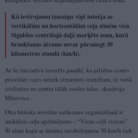
Kā ievērojamu izmaiņu viņš minēja ar
vertikālām un horizontālām ceļa zīmēm visā
Siguldas centrālajā daļā marķēto zona, kurā
braukšanas ātrums nevar pārsniegt 30
kilometrus stundā (km/h).
Ar šo iniciatīvu iecerēts panākt, ka pilsētas centrs
prioritāri vairs netiek izmantots tranzītam, tā vietā
izvēloties no centra tālāk esošas ielas, skaidroja
Mitrevics.
Otra būtiska novitāte satiksmes organizēšanā ir
unikālais ceļa apzīmējums – “Viens ceļš visiem”.
Šī zīme kopā ar ātruma ierobežojumu 30 km/h tiek