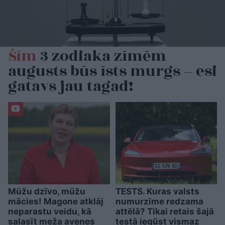
Šīm
3 zodiaka zīmēm
augusts būs īsts murgs – esi
gatavs jau tagad!
Mūžu dzīvo, mūžu
TESTS. Kuras valsts
mācies! Magone atklāj
numurzīme redzama
neparastu veidu, kā
attēlā? Tikai retais šajā
salasīt meža avenes
testā iegūst vismaz