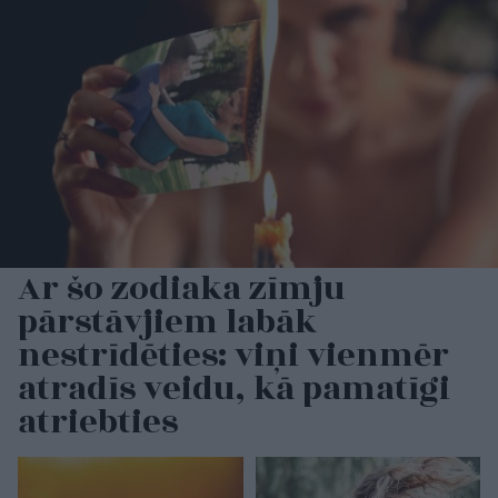
Ar šo zodiaka zīmju
pārstāvjiem labāk
nestrīdēties: viņi vienmēr
atradīs veidu, kā pamatīgi
atriebties