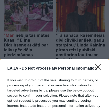
“Man
nebija tās mātes
“Tā sanāca, ka iemīlējās
jūtas…” Elīna
divi cilvēki ar lielu gadu
Didrihsone atklāti par
starpību,” Linda Kalniņa
laiku pēc dēla
pirmo reizi publiski
piedzimšanas
apstiprina laulību ar
Džilindžeru
LA.LV -
Do Not Process My Personal Information
If you wish to opt-out of the sale, sharing to third parties, or
processing of your personal or sensitive information for
targeted advertising by us, please use the below opt-out
section to confirm your selection. Please note that after your
opt-out request is processed you may continue seeing
interest-based ads based on personal information utilized by