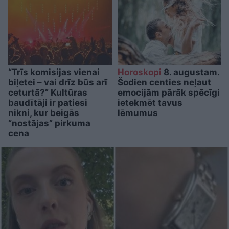
“Trīs komisijas vienai
Horoskopi
8. augustam.
biļetei – vai drīz būs arī
Šodien centies neļaut
ceturtā?” Kultūras
emocijām pārāk spēcīgi
baudītāji ir patiesi
ietekmēt tavus
nikni, kur beigās
lēmumus
“nostājas” pirkuma
cena