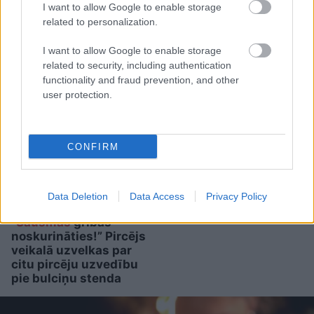
I want to allow Google to enable storage
related to personalization.
I want to allow Google to enable storage
related to security, including authentication
functionality and fraud prevention, and other
Kārlis Streips: “Tas
user protection.
būtu nozīmējis, ka
Tramps 2024. gadā
kandidēt nedrīkstētu”
CONFIRM
Par
sirds un asinsvadu
veselību var rūpēties
arī ar uzturu: 7
produkti, kurus vērts
Data Deletion
Data Access
Privacy Policy
iekļaut ēdienkartē
“Šausmās
gribas
noskurināties!” Pircējs
veikalā uzvelkas par
citu pircēju uzvedību
pie bulciņu stenda