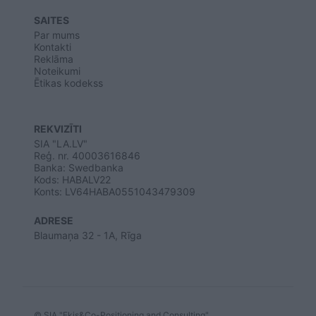
SAITES
Par mums
Kontakti
Reklāma
Noteikumi
Ētikas kodekss
REKVIZĪTI
SIA "LA.LV"
Reģ. nr. 40003616846
Banka: Swedbanka
Kods: HABALV22
Konts: LV64HABA0551043479309
ADRESE
Blaumaņa 32 - 1A, Rīga
© SIA "Ekis&Co-Positioning and Consulting"