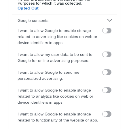
Purposes for which it was collected.
Šlesers vērtē
visai neveikls kašķis ar
Opted Out
aviokompānijas
žurnālistu Ivo Leitānu
izredzes
Google consents
I want to allow Google to enable storage
Atcelt
Ziņot
related to advertising like cookies on web or
device identifiers in apps.
I want to allow my user data to be sent to
Google for online advertising purposes.
I want to allow Google to send me
personalized advertising.
I want to allow Google to enable storage
related to analytics like cookies on web or
TESTS. Vai tu esi gudrāks
device identifiers in apps.
par ChatGPT? 99% cilvēku
I want to allow Google to enable storage
“iesprūst” 5. jautājumā
related to functionality of the website or app.