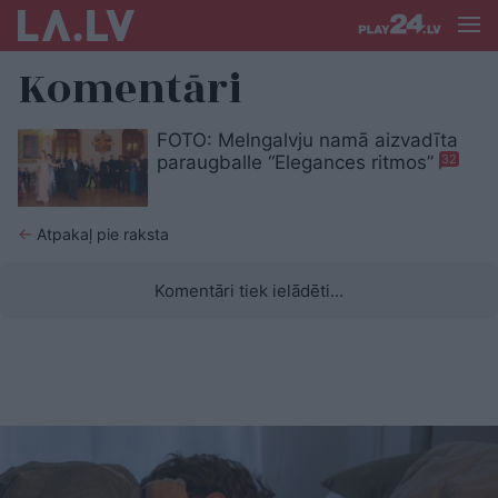
Komentāri
FOTO: Melngalvju namā aizvadīta
paraugballe “Elegances ritmos”
32
←
Atpakaļ pie raksta
Komentāri tiek ielādēti...