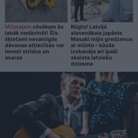
Mīļotajam
cilvēkam šo
Rūgts! Latvijā
labāk nedāvināt! Šīs
slavenākais japānis
šķietami nevainīgās
Masaki mijis gredzenus
dāvanas attiecībās var
ar mīļoto – kāzās
ienest strīdus un
izskanēja arī īpaši
asaras
skaista latviešu
dziesma