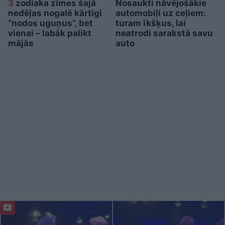
3
zodiaka zīmes šajā
Nosaukti nāvējošākie
nedēļas nogalē kārtīgi
automobiļi uz ceļiem:
“nodos uguņus”, bet
turam īkšķus, lai
vienai – labāk palikt
neatrodi sarakstā savu
mājās
auto