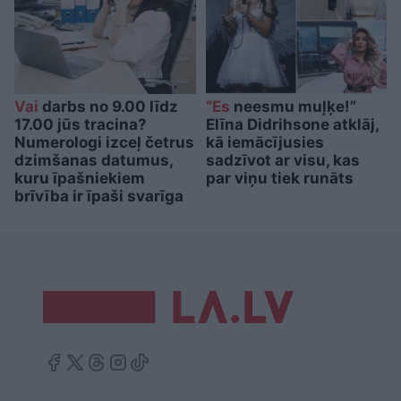
Vai
darbs no 9.00 līdz
“Es
neesmu muļķe!”
17.00 jūs tracina?
Elīna Didrihsone atklāj,
Numerologi izceļ četrus
kā iemācījusies
dzimšanas datumus,
sadzīvot ar visu, kas
kuru īpašniekiem
par viņu tiek runāts
brīvība ir īpaši svarīga