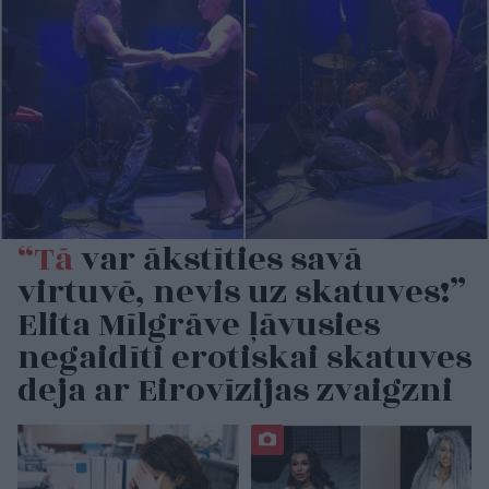
“Tā
var ākstīties savā
virtuvē, nevis uz skatuves!”
Elita Mīlgrāve ļāvusies
negaidīti erotiskai skatuves
deja ar Eirovīzijas zvaigzni