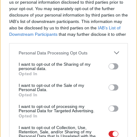
us or personal information disclosed to third parties prior to
your opt-out. You may separately opt-out of the further
disclosure of your personal information by third parties on the
IAB’s list of downstream participants. This information may
also be disclosed by us to third parties on the
IAB’s List of
Vai
Putins uzdrošināsies
Downstream Participants
that may further disclose it to other
third parties.
uzbrukt NATO? Eksperts
Please note that this website/app uses one or more Google
vērtē Krievijas iespējamos
Personal Data Processing Opt Outs
services and may gather and store information including but
scenārijus
not limited to your visit or usage behaviour. You may click to
I want to opt-out of the Sharing of my
personal data.
grant or deny consent to Google and its third-party tags to
Opted In
use your data for below specified purposes in below Google
consent section.
I want to opt-out of the Sale of my
Personal Data.
Opted In
I want to opt-out of processing my
Personal Data for Targeted Advertising.
Opted In
I want to opt-out of Collection, Use,
“Bez
viena miljarda
“Izlīda ārā velniņš” –
Retention, Sale, and/or Sharing of my
“airBaltic” ir bankrots” –
Kulbergam sanācis
Personal Data that Is Unrelated with the