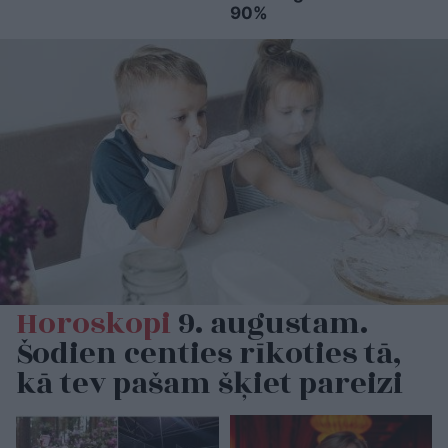
90%
Horoskopi
9. augustam.
Šodien centies rīkoties tā,
kā tev pašam šķiet pareizi