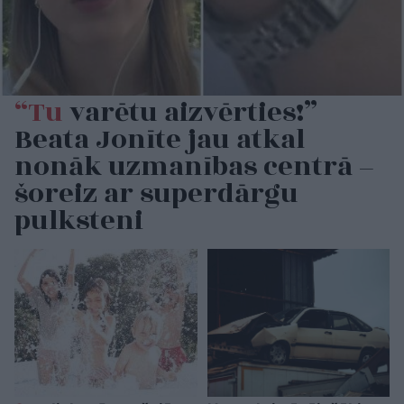
“Tu
varētu aizvērties!”
Beata Jonīte jau atkal
nonāk uzmanības centrā –
šoreiz ar superdārgu
pulksteni