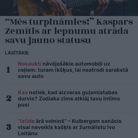
“Mēs turpināmies!” Kaspars
Zemītis ar lepnumu atrāda
savu jauno statusu
LASĪTĀKIE
Nosaukti
nāvējošākie automobiļi uz
ceļiem: turam īkšķus, lai neatrodi sarakstā
savu auto
Kas
notiek, kad aizveras guļamistabas
durvis? Zodiaka zīme atklāj tavu intīmo
pusi
“Izlīda
ārā velniņš” – Kulbergam sanācis
visai neveikls kašķis ar žurnālistu Ivo
Leitānu