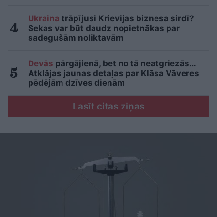
Ukraina
trāpījusi Krievijas biznesa sirdī?
Sekas var būt daudz nopietnākas par
sadegušām noliktavām
Devās
pārgājienā, bet no tā neatgriezās…
Atklājas jaunas detaļas par Klāsa Vāveres
pēdējām dzīves dienām
Lasīt citas ziņas