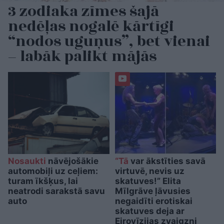
3 zodiaka zīmes šajā
nedēļas nogalē kārtīgi
“nodos uguņus”, bet vienai
– labāk palikt mājās
Nosaukti
nāvējošākie
“Tā
var ākstīties savā
automobiļi uz ceļiem:
virtuvē, nevis uz
turam īkšķus, lai
skatuves!” Elita
neatrodi sarakstā savu
Mīlgrāve ļāvusies
auto
negaidīti erotiskai
skatuves deja ar
Eirovīzijas zvaigzni