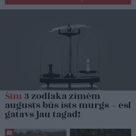
Šīm
3 zodiaka zīmēm
augusts būs īsts murgs – esi
gatavs jau tagad!