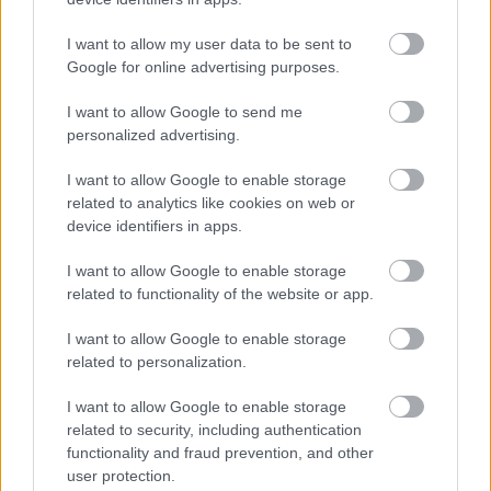
I want to allow my user data to be sent to
Google for online advertising purposes.
I want to allow Google to send me
“Man nebija tās mātes
personalized advertising.
jūtas…” Elīna Didrihsone
atklāti par laiku pēc dēla
I want to allow Google to enable storage
related to analytics like cookies on web or
piedzimšanas
device identifiers in apps.
I want to allow Google to enable storage
related to functionality of the website or app.
I want to allow Google to enable storage
related to personalization.
I want to allow Google to enable storage
related to security, including authentication
functionality and fraud prevention, and other
“Tā sanāca, ka iemīlējās
Ar šo zodiaka zīmju
user protection.
divi cilvēki ar lielu gadu
pārstāvjiem labāk