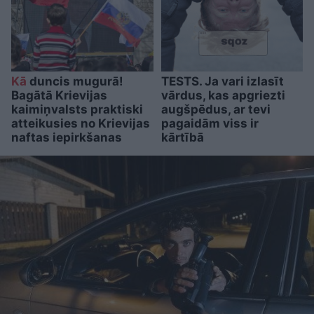
Kā
duncis mugurā!
TESTS. Ja vari izlasīt
Bagātā Krievijas
vārdus, kas apgriezti
kaimiņvalsts praktiski
augšpēdus, ar tevi
atteikusies no Krievijas
pagaidām viss ir
naftas iepirkšanas
kārtībā