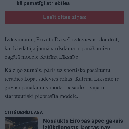
kā pamatīgi atriebties
Lasīt citas ziņas
Izdevumam „Privātā Dzīve” izdevies noskaidrot,
ka dziedātāja jaunā sirdsdāma ir panākumiem
bagātā modele Katrīna Līksnīte.
Kā ziņo žurnāls, pāris uz sportisko pasākumu
ieradies kopā, sadevies rokās. Katrīna Līksnīte ir
guvusi panākumus modes pasaulē – viņa ir
starptautiski pieprasīta modele.
CITI ŠOBRĪD LASA
Nosaukts Eiropas spēcīgākais
izlūkdienests, bet tas nav