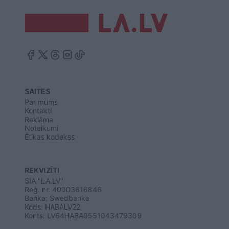
SAITES
Par mums
Kontakti
Reklāma
Noteikumi
Ētikas kodekss
REKVIZĪTI
SIA "LA.LV"
Reģ. nr. 40003616846
Banka: Swedbanka
Kods: HABALV22
Konts: LV64HABA0551043479309