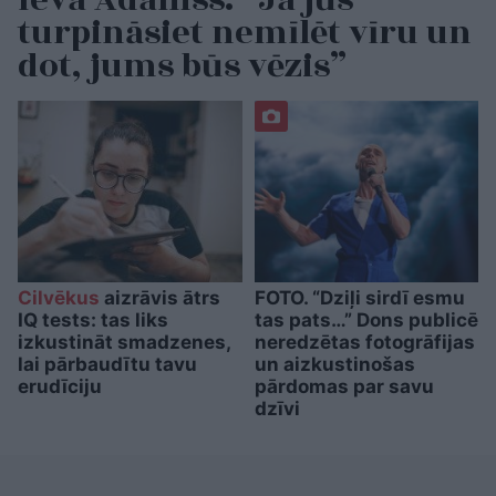
Ieva Adamss: “Ja jūs
turpināsiet nemīlēt vīru un
dot, jums būs vēzis”
Cilvēkus
aizrāvis ātrs
FOTO. “Dziļi sirdī esmu
IQ tests: tas liks
tas pats…” Dons publicē
izkustināt smadzenes,
neredzētas fotogrāfijas
lai pārbaudītu tavu
un aizkustinošas
erudīciju
pārdomas par savu
dzīvi