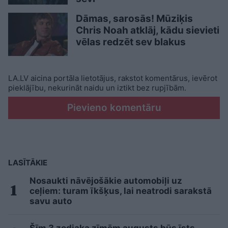
Dāmas, sarosās! Mūziķis
Chris Noah atklāj, kādu sievieti
vēlas redzēt sev blakus
LA.LV aicina portāla lietotājus, rakstot komentārus, ievērot
pieklājību, nekurināt naidu un iztikt bez rupjībām.
Pievieno komentāru
LASĪTĀKIE
Nosaukti nāvējošākie automobiļi uz
ceļiem: turam īkšķus, lai neatrodi sarakstā
savu auto