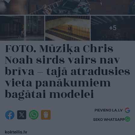
FOTO. Mūziķa Chris
Noah sirds vairs nav
brīva – tajā atradusies
vieta panākumiem
bagātai modelei
PIEVIENO LA.LV
SEKO WHATSAPP
kokteilis.lv