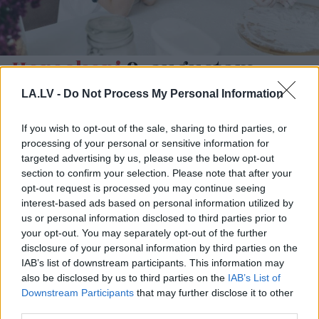
Horoskopi
9. augustam.
Šodien centies rīkoties tā,
LA.LV -
Do Not Process My Personal Information
kā tev pašam šķiet pareizi
If you wish to opt-out of the sale, sharing to third parties, or
LASĪTĀKIE
processing of your personal or sensitive information for
targeted advertising by us, please use the below opt-out
Nosaukti nāvējošākie automobiļi uz
section to confirm your selection. Please note that after your
ceļiem: turam īkšķus, lai neatrodi sarakstā
opt-out request is processed you may continue seeing
savu auto
interest-based ads based on personal information utilized by
us or personal information disclosed to third parties prior to
Šīm
3 zodiaka zīmēm augusts būs īsts
your opt-out. You may separately opt-out of the further
murgs – esi gatavs jau tagad!
disclosure of your personal information by third parties on the
IAB’s list of downstream participants. This information may
also be disclosed by us to third parties on the
IAB’s List of
Ar
šo zodiaka zīmju pārstāvjiem labāk
Downstream Participants
that may further disclose it to other
nestrīdēties: viņi vienmēr atradīs veidu,
third parties.
kā pamatīgi atriebties