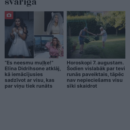
svarīga
“Es neesmu muļķe!”
Horoskopi 7. augustam.
Elīna Didrihsone atklāj,
Šodien vislabāk par tevi
kā iemācījusies
runās paveiktais, tāpēc
sadzīvot ar visu, kas
nav nepieciešams visu
par viņu tiek runāts
sīki skaidrot