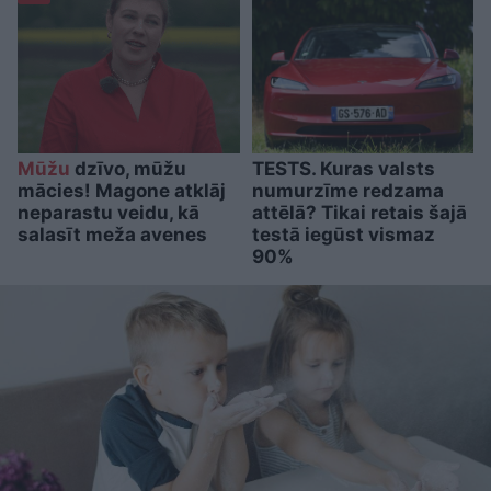
Mūžu
dzīvo, mūžu
TESTS. Kuras valsts
mācies! Magone atklāj
numurzīme redzama
neparastu veidu, kā
attēlā? Tikai retais šajā
salasīt meža avenes
testā iegūst vismaz
90%