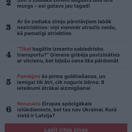
Šīm 3 zodiaka zīmēm augusts būs īsts
murgs – esi gatavs jau tagad!
Ar šo zodiaka zīmju pārstāvjiem labāk
nestrīdēties: viņi vienmēr atradīs veidu,
kā pamatīgi atriebties
“Tikai
bagātie izmanto sabiedrisko
transportu?” Ģimene gribēja pavizināties
ar vilcienu, bet biļešu cena lika pārdomāt
Pamēģini
šo pirms gulētiešanas, un
iemigsi tik ātri, cik noguris bērns: 8
ieteikumi ātrākai aizmigšanai
Nosaukts
Eiropas spēcīgākais
izlūkdienests, bet tas nav Ukrainai. Kurā
vietā ir Latvija?
Lasīt citas ziņas