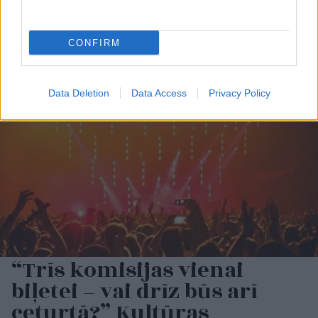
starpību,” Linda Kalniņa
nestrīdēties: viņi
pirmo reizi publiski
vienmēr atradīs veidu,
apstiprina laulību ar
kā pamatīgi atriebties
CONFIRM
Džilindžeru
Data Deletion
Data Access
Privacy Policy
“Trīs komisijas vienai
biļetei – vai drīz būs arī
ceturtā?” Kultūras