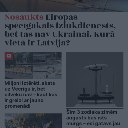
Nosaukts
Eiropas
spēcīgākais izlūkdienests,
bet tas nav Ukrainai. Kurā
vietā ir Latvija?
Miljoni iztērēti, skats
uz Vecrīgu ir, bet
cilvēku nav – kaut kas
ir greizi ar jauno
promenādi
Šīm 3 zodiaka zīmēm
augusts būs īsts
murgs – esi gatavs jau