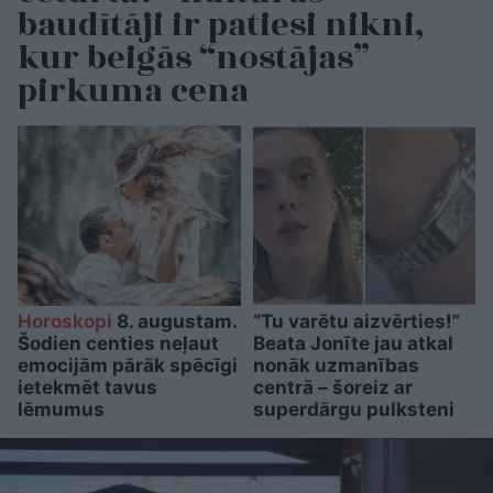
baudītāji ir patiesi nikni,
kur beigās “nostājas”
pirkuma cena
Horoskopi
8. augustam.
“Tu varētu aizvērties!”
Šodien centies neļaut
Beata Jonīte jau atkal
emocijām pārāk spēcīgi
nonāk uzmanības
ietekmēt tavus
centrā – šoreiz ar
lēmumus
superdārgu pulksteni