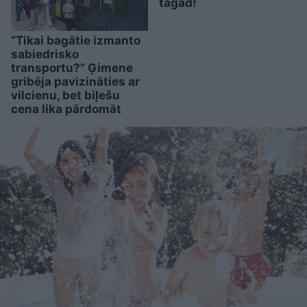
tagad!
“Tikai bagātie izmanto
sabiedrisko
transportu?” Ģimene
gribēja pavizināties ar
vilcienu, bet biļešu
cena lika pārdomāt