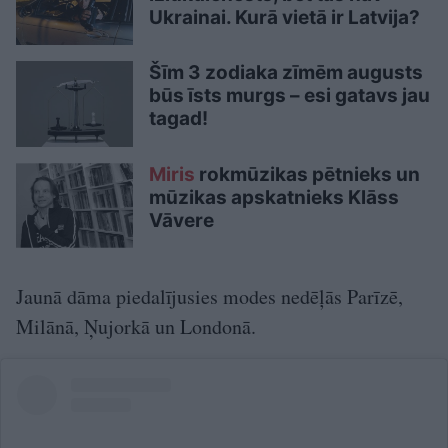
Ukrainai. Kurā vietā ir Latvija?
Šīm 3 zodiaka zīmēm augusts
būs īsts murgs – esi gatavs jau
tagad!
Miris
rokmūzikas pētnieks un
mūzikas apskatnieks Klāss
Vāvere
Jaunā dāma piedalījusies modes nedēļās Parīzē,
Milānā, Ņujorkā un Londonā.