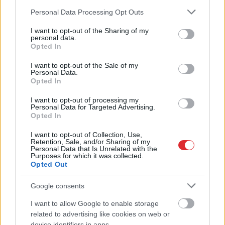
Please note that this website/app uses one or more Google
Personal Data Processing Opt Outs
services and may gather and store information including but
“Tikai
bagātie izmanto sabiedrisko
not limited to your visit or usage behaviour. You may click to
I want to opt-out of the Sharing of my
transportu?” Ģimene gribēja pavizināties
personal data.
grant or deny consent to Google and its third-party tags to
ar vilcienu, bet biļešu cena lika pārdomāt
Opted In
use your data for below specified purposes in below Google
consent section.
I want to opt-out of the Sale of my
Pamēģini šo pirms gulētiešanas, un
Personal Data.
iemigsi tik ātri, cik noguris bērns: 8
Opted In
ieteikumi ātrākai aizmigšanai
I want to opt-out of processing my
Personal Data for Targeted Advertising.
Lasīt citas ziņas
Opted In
I want to opt-out of Collection, Use,
Retention, Sale, and/or Sharing of my
Personal Data that Is Unrelated with the
Purposes for which it was collected.
Opted Out
Google consents
I want to allow Google to enable storage
Atcelt
Ziņot
related to advertising like cookies on web or
device identifiers in apps.