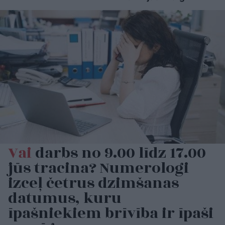
Vai
darbs no 9.00 līdz 17.00
jūs tracina? Numerologi
izceļ četrus dzimšanas
datumus, kuru
īpašniekiem brīvība ir īpaši