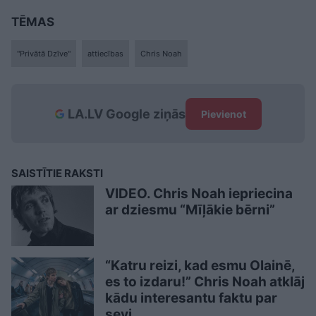
TĒMAS
"Privātā Dzīve"
attiecības
Chris Noah
LA.LV Google ziņās
Pievienot
SAISTĪTIE RAKSTI
VIDEO. Chris Noah iepriecina
ar dziesmu “Mīļākie bērni”
“Katru reizi, kad esmu Olainē,
es to izdaru!” Chris Noah atklāj
kādu interesantu faktu par
sevi