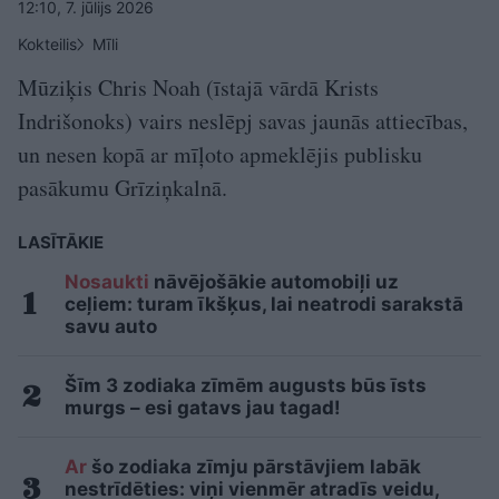
12:10, 7. jūlijs 2026
Kokteilis
Mīli
Mūziķis Chris Noah (īstajā vārdā Krists
Indrišonoks) vairs neslēpj savas jaunās attiecības,
un nesen kopā ar mīļoto apmeklējis publisku
pasākumu Grīziņkalnā.
LASĪTĀKIE
Nosaukti
nāvējošākie automobiļi uz
ceļiem: turam īkšķus, lai neatrodi sarakstā
savu auto
Šīm 3 zodiaka zīmēm augusts būs īsts
murgs – esi gatavs jau tagad!
Ar
šo zodiaka zīmju pārstāvjiem labāk
nestrīdēties: viņi vienmēr atradīs veidu,