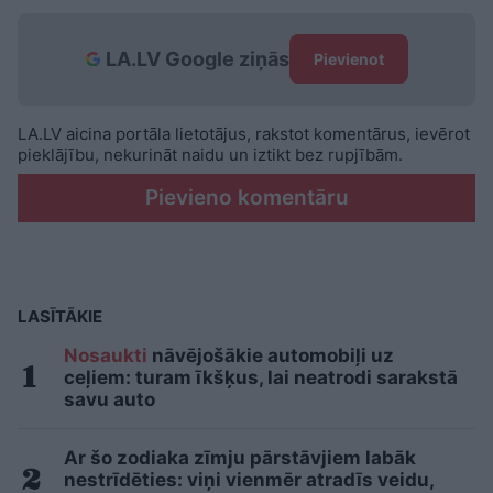
LA.LV Google ziņās
Pievienot
LA.LV aicina portāla lietotājus, rakstot komentārus, ievērot
pieklājību, nekurināt naidu un iztikt bez rupjībām.
Pievieno komentāru
LASĪTĀKIE
Nosaukti
nāvējošākie automobiļi uz
ceļiem: turam īkšķus, lai neatrodi sarakstā
savu auto
Ar šo zodiaka zīmju pārstāvjiem labāk
nestrīdēties: viņi vienmēr atradīs veidu,