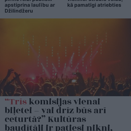
apstiprina laulību ar
kā pamatīgi atriebties
Džilindžeru
“Trīs
komisijas vienai
biļetei – vai drīz būs arī
ceturtā?” Kultūras
baudītāji ir patiesi nikni,