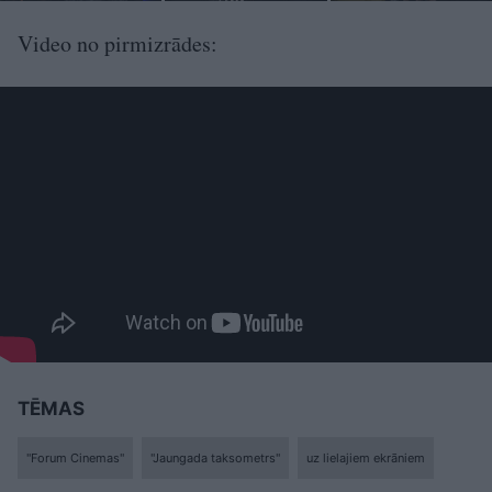
Video no pirmizrādes:
TĒMAS
"Forum Cinemas"
"Jaungada taksometrs"
uz lielajiem ekrāniem