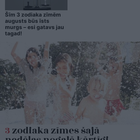
Šīm 3 zodiaka zīmēm
augusts būs īsts
murgs – esi gatavs jau
tagad!
3
zodiaka zīmes šajā