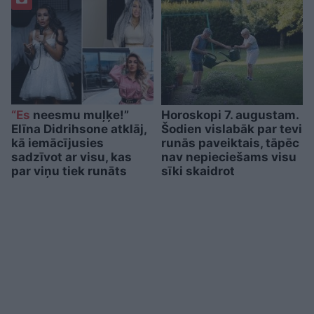
“Es
neesmu muļķe!”
Horoskopi 7. augustam.
Elīna Didrihsone atklāj,
Šodien vislabāk par tevi
kā iemācījusies
runās paveiktais, tāpēc
sadzīvot ar visu, kas
nav nepieciešams visu
par viņu tiek runāts
sīki skaidrot