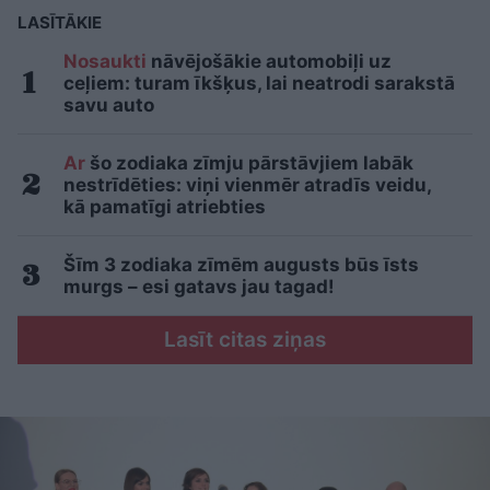
LASĪTĀKIE
Nosaukti
nāvējošākie automobiļi uz
ceļiem: turam īkšķus, lai neatrodi sarakstā
savu auto
Ar
šo zodiaka zīmju pārstāvjiem labāk
nestrīdēties: viņi vienmēr atradīs veidu,
kā pamatīgi atriebties
Šīm 3 zodiaka zīmēm augusts būs īsts
murgs – esi gatavs jau tagad!
Lasīt citas ziņas