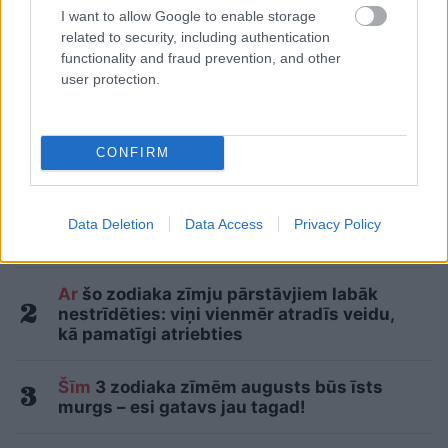
I want to allow Google to enable storage
related to security, including authentication
Horoskopi 9. augustam.
functionality and fraud prevention, and other
user protection.
Šodien centies rīkoties tā,
kā tev pašam šķiet pareizi
CONFIRM
LASĪTĀKIE
Nosaukti nāvējošākie automobiļi uz
ceļiem: turam īkšķus, lai neatrodi sarakstā
Data Deletion
Data Access
Privacy Policy
savu auto
Ar
šo zodiaka zīmju pārstāvjiem labāk
nestrīdēties: viņi vienmēr atradīs veidu,
kā pamatīgi atriebties
Šīm
3 zodiaka zīmēm augusts būs īsts
murgs – esi gatavs jau tagad!