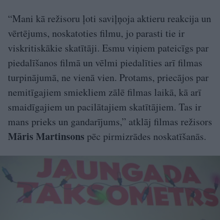
“Mani kā režisoru ļoti saviļņoja aktieru reakcija un
vērtējums, noskatoties filmu, jo parasti tie ir
viskritiskākie skatītāji. Esmu viņiem pateicīgs par
piedalīšanos filmā un vēlmi piedalīties arī filmas
turpinājumā, ne vienā vien. Protams, priecājos par
nemitīgajiem smiekliem zālē filmas laikā, kā arī
smaidīgajiem un pacilātajiem skatītājiem. Tas ir
mans prieks un gandarījums,” atklāj filmas režisors
Māris Martinsons
pēc pirmizrādes noskatīšanās.