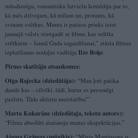
mūsdienīgu, romantisku latviešu komēdiju par to,
kā mēs dzīvojam, kā mīlam un, protams, kā
svinam svētkus. Mums ir patiess prieks ieiet
jaunajā valsts simtgadē ar filmu, kas veltīta
svētkiem – Jaunā Gada sagaidīšanai,” stāsta filmas
Ilze Roķe
izplatīšanas nodaļas vadītāja
.
Pirmo skatītāju atsauksmes:
Olga Rajecka (dziedātāja):
“Man ļoti patika
daudz kas – cilvēki, tādi, kurus es personīgi
pazīstu. Tāda aktieru meistarība!”
Marta Kukarāne (dziedātaja, tekstu autore):
“Filma absolūti ataisnoja manas ekspektācijas.”
Aigars Grāvers (mūziķis):
“Māris Martinsons ir