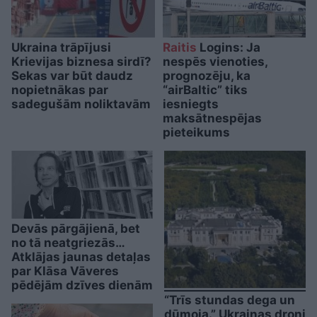
Ukraina trāpījusi
Raitis
Logins: Ja
Krievijas biznesa sirdī?
nespēs vienoties,
Sekas var būt daudz
prognozēju, ka
nopietnākas par
“airBaltic” tiks
sadegušām noliktavām
iesniegts
maksātnespējas
pieteikums
Devās pārgājienā, bet
no tā neatgriezās…
Atklājas jaunas detaļas
par Klāsa Vāveres
pēdējām dzīves dienām
“Trīs stundas dega un
dūmoja.” Ukrainas droni