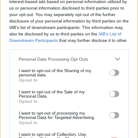
interest-based ads based on personal information utilized by
us or personal information disclosed to third parties prior to
your opt-out. You may separately opt-out of the further
disclosure of your personal information by third parties on the
IAB’s list of downstream participants. This information may
also be disclosed by us to third parties on the
IAB’s List of
Downstream Participants
that may further disclose it to other
third parties.
Please note that this website/app uses one or more Google
Personal Data Processing Opt Outs
services and may gather and store information including but
not limited to your visit or usage behaviour. You may click to
I want to opt-out of the Sharing of my
ASV
uzņēmumi bažījas par
personal data.
grant or deny consent to Google and its third-party tags to
Opted In
Ukrainas plāniem – kas
use your data for below specified purposes in below Google
consent section.
viņus satrauc?
I want to opt-out of the Sale of my
Personal Data.
Opted In
I want to opt-out of processing my
Personal Data for Targeted Advertising.
Opted In
I want to opt-out of Collection, Use,