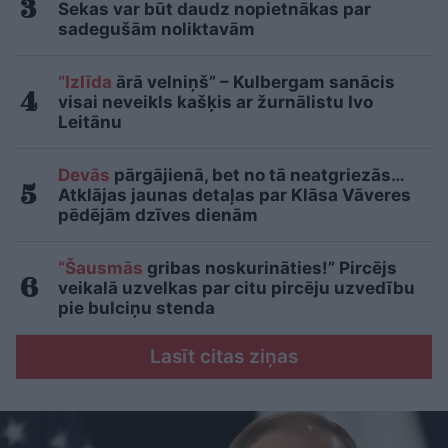
Sekas var būt daudz nopietnākas par
sadegušām noliktavām
“Izlīda
ārā velniņš” – Kulbergam sanācis
visai neveikls kašķis ar žurnālistu Ivo
Leitānu
Devās
pārgājienā, bet no tā neatgriezās…
Atklājas jaunas detaļas par Klāsa Vāveres
pēdējām dzīves dienām
“Šausmās
gribas noskurināties!” Pircējs
veikalā uzvelkas par citu pircēju uzvedību
pie bulciņu stenda
Lasīt citas ziņas