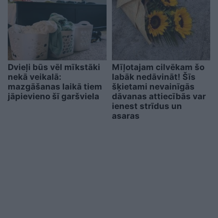
Dvieļi būs vēl mīkstāki
Mīļotajam cilvēkam šo
nekā veikalā:
labāk nedāvināt! Šīs
mazgāšanas laikā tiem
šķietami nevainīgās
jāpievieno šī garšviela
dāvanas attiecībās var
ienest strīdus un
asaras