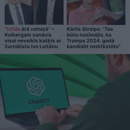
“Izlīda
ārā velniņš” –
Kārlis Streips: “Tas
Kulbergam sanācis
būtu nozīmējis, ka
visai neveikls kašķis ar
Tramps 2024. gadā
žurnālistu Ivo Leitānu
kandidēt nedrīkstētu”