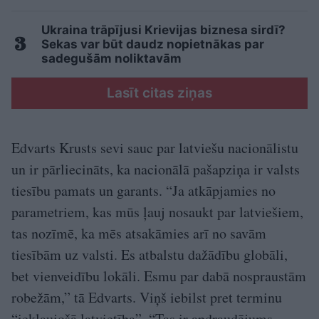
Ukraina trāpījusi Krievijas biznesa sirdī?
Sekas var būt daudz nopietnākas par
sadegušām noliktavām
Lasīt citas ziņas
Edvarts Krusts sevi sauc par latviešu nacionālistu
un ir pārliecināts, ka nacionālā pašapziņa ir valsts
tiesību pamats un garants. “Ja atkāpjamies no
parametriem, kas mūs ļauj nosaukt par latviešiem,
tas nozīmē, ka mēs atsakāmies arī no savām
tiesībām uz valsti. Es atbalstu dažādību globāli,
bet vienveidību lokāli. Esmu par dabā nospraustām
robežām,” tā Edvarts. Viņš iebilst pret terminu
“iekļaujošā latvietība”. “Tas ir apdraudējums