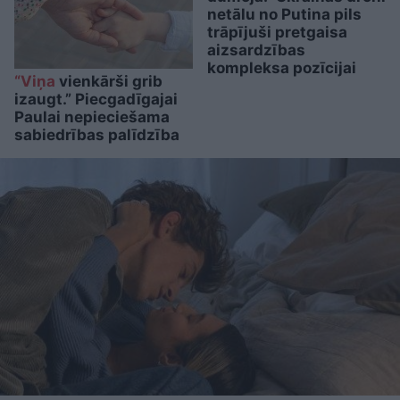
netālu no Putina pils
trāpījuši pretgaisa
aizsardzības
kompleksa pozīcijai
“Viņa
vienkārši grib
izaugt.” Piecgadīgajai
Paulai nepieciešama
sabiedrības palīdzība