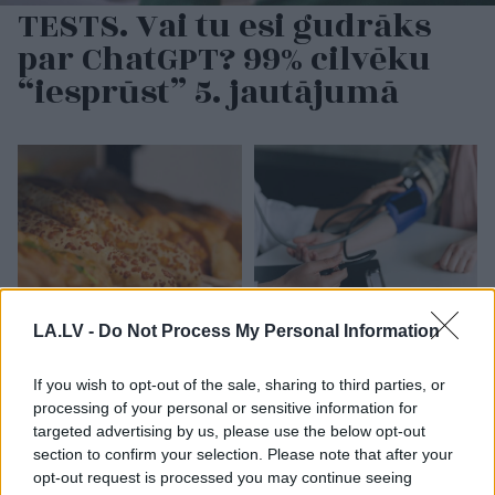
TESTS. Vai tu esi gudrāks
par ChatGPT? 99% cilvēku
“iesprūst” 5. jautājumā
LA.LV -
Do Not Process My Personal Information
“Šausmās gribas
Par
sirds un asinsvadu
noskurināties!” Pircējs
veselību var rūpēties
veikalā uzvelkas par
arī ar uzturu: 7
If you wish to opt-out of the sale, sharing to third parties, or
citu pircēju uzvedību
produkti, kurus vērts
processing of your personal or sensitive information for
pie bulciņu stenda
iekļaut ēdienkartē
targeted advertising by us, please use the below opt-out
section to confirm your selection. Please note that after your
opt-out request is processed you may continue seeing