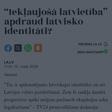
“Iekļaujošā latvietība”
apdraud latvisko
identitāti?
PIEVIENO LA.LV
SEKO WHATSAPP
LA.LV
11:01, 15. maijs 2026
Viedokļi
“Tas ir apdraudējums latviskajai identitātei un arī
Latvijas valsts pastāvēšanai. Zem šī saukļa daudzi
progresīvie spēki mēģina paslaucīt okupācijas seku
legalizēšanu” – TV24 pirmsvēlēšanu diskusiju