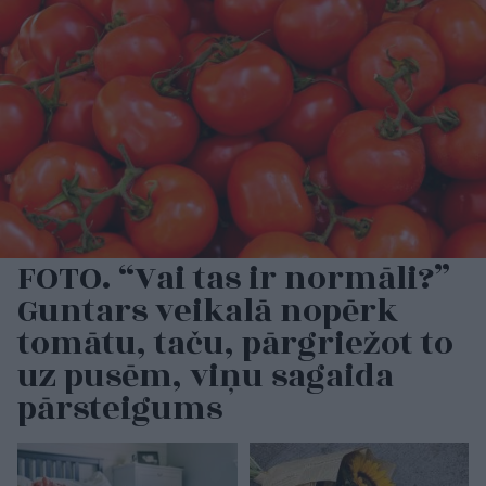
FOTO. “Vai tas ir normāli?”
Guntars veikalā nopērk
tomātu, taču, pārgriežot to
uz pusēm, viņu sagaida
pārsteigums