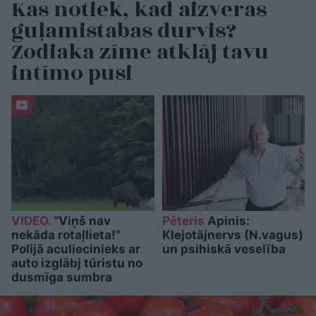
Kas notiek, kad aizveras
guļamistabas durvis?
Zodiaka zīme atklāj tavu
intīmo pusi
VIDEO.
“Viņš nav
Pēteris
Apinis:
nekāda rotaļlieta!”
Klejotājnervs (N.vagus)
Polijā aculiecinieks ar
un psihiskā veselība
auto izglābj tūristu no
dusmīga sumbra