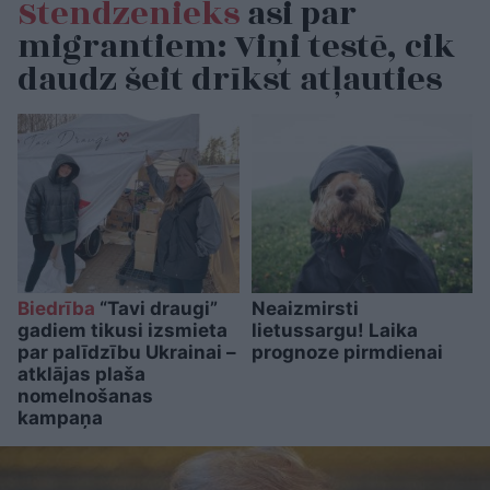
Stendzenieks
asi par
migrantiem: Viņi testē, cik
daudz šeit drīkst atļauties
Biedrība
“Tavi draugi”
Neaizmirsti
gadiem tikusi izsmieta
lietussargu! Laika
par palīdzību Ukrainai –
prognoze pirmdienai
atklājas plaša
nomelnošanas
kampaņa