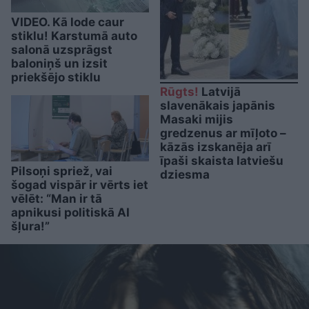
VIDEO. Kā lode caur
stiklu! Karstumā auto
salonā uzsprāgst
baloniņš un izsit
priekšējo stiklu
Rūgts!
Latvijā
slavenākais japānis
Masaki mijis
gredzenus ar mīļoto –
kāzās izskanēja arī
īpaši skaista latviešu
Pilsoņi spriež, vai
dziesma
šogad vispār ir vērts iet
vēlēt: “Man ir tā
apnikusi politiskā AI
šļura!”