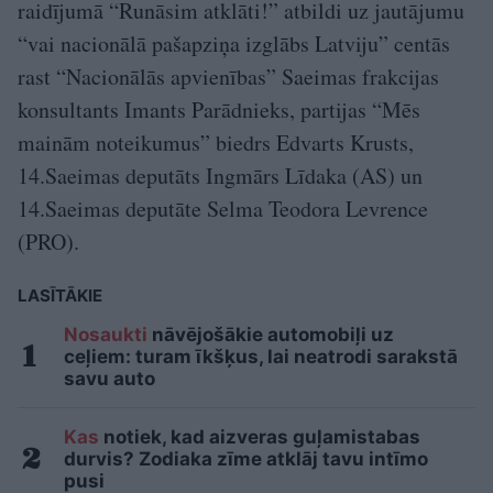
raidījumā “Runāsim atklāti!” atbildi uz jautājumu
“vai nacionālā pašapziņa izglābs Latviju” centās
rast “Nacionālās apvienības” Saeimas frakcijas
konsultants Imants Parādnieks, partijas “Mēs
mainām noteikumus” biedrs Edvarts Krusts,
14.Saeimas deputāts Ingmārs Līdaka (AS) un
14.Saeimas deputāte Selma Teodora Levrence
(PRO).
LASĪTĀKIE
Nosaukti
nāvējošākie automobiļi uz
ceļiem: turam īkšķus, lai neatrodi sarakstā
savu auto
Kas
notiek, kad aizveras guļamistabas
durvis? Zodiaka zīme atklāj tavu intīmo
pusi