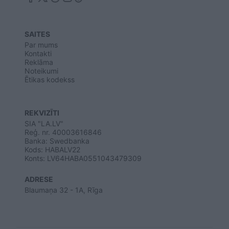
SAITES
Par mums
Kontakti
Reklāma
Noteikumi
Ētikas kodekss
REKVIZĪTI
SIA "LA.LV"
Reģ. nr. 40003616846
Banka: Swedbanka
Kods: HABALV22
Konts: LV64HABA0551043479309
ADRESE
Blaumaņa 32 - 1A, Rīga