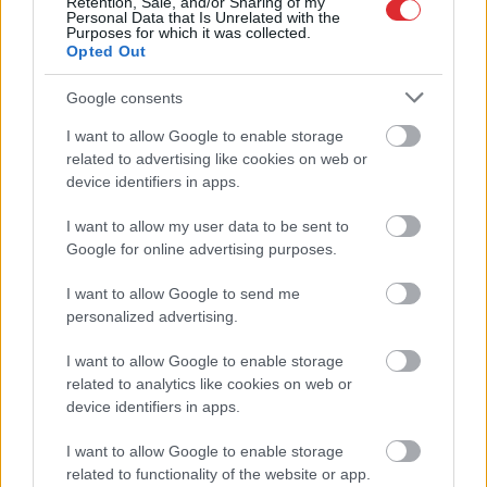
Retention, Sale, and/or Sharing of my
Personal Data that Is Unrelated with the
Purposes for which it was collected.
Opted Out
Kartupeļu
horoskops:
“K2
Ventum” vēja parka
Google consents
ko par tevi liecina tavs
prettiesiskā
mīļākais kartupeļu
gremdēšana liek domāt
I want to allow Google to enable storage
Atcelt
Ziņot
ēdiens?
par nedrošu valsti
related to advertising like cookies on web or
device identifiers in apps.
I want to allow my user data to be sent to
Google for online advertising purposes.
I want to allow Google to send me
personalized advertising.
I want to allow Google to enable storage
related to analytics like cookies on web or
device identifiers in apps.
I want to allow Google to enable storage
related to functionality of the website or app.