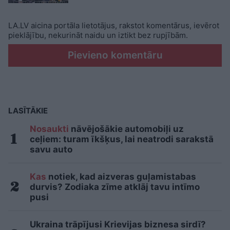
LA.LV aicina portāla lietotājus, rakstot komentārus, ievērot
pieklājību, nekurināt naidu un iztikt bez rupjībām.
Pievieno komentāru
LASĪTĀKIE
Nosaukti
nāvējošākie automobiļi uz
ceļiem: turam īkšķus, lai neatrodi sarakstā
savu auto
Kas
notiek, kad aizveras guļamistabas
durvis? Zodiaka zīme atklāj tavu intīmo
pusi
Ukraina trāpījusi Krievijas biznesa sirdī?