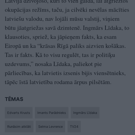
Latvijā dzīvojošo, kuri to vien gaida, lai atgrieztos
okupācijas režīms, taču, ja cilvēki nevēlas mācīties
latviešu valodu, nav lojāli mūsu valstij, viņiem
būtu jāatgriežas savā dzimtenē. Ingmārs Līdaka, to
klausoties, spriež, ka jāpieņem fakts, ka esam
Eiropā un ka “krāsas Rīgā paliks aizvien košākas.
Tas ir fakts. Kā to visu regulēt, tas ir politiķu
uzdevums,” nosaka Līdaka, paliekot pie
pārliecības, ka latvietis izsenis bijis viensētnieks,
tāpēc īstā latvietība rodama ārpus pilsētām.
TĒMAS
Edvarts Krusts
Imants Parādnieks
Ingmārs Līdaka
Runāsim atklāti
Selma Levrence
TV24