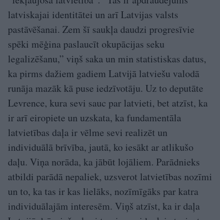
latviskajai identitātei un arī Latvijas valsts
pastāvēšanai. Zem šī saukļa daudzi progresīvie
spēki mēģina paslaucīt okupācijas seku
legalizēšanu,” viņš saka un min statistiskas datus,
ka pirms dažiem gadiem Latvijā latviešu valodā
runāja mazāk kā puse iedzīvotāju. Uz to deputāte
Levrence, kura sevi sauc par latvieti, bet atzīst, ka
ir arī eiropiete un uzskata, ka fundamentāla
latvietības daļa ir vēlme sevi realizēt un
individuālā brīvība, jautā, ko iesākt ar atlikušo
daļu. Viņa norāda, ka jābūt lojāliem. Parādnieks
atbildi parādā nepaliek, uzsverot latvietības nozīmi
un to, ka tas ir kas lielāks, nozīmīgāks par katra
individuālajām interesēm. Viņš atzīst, ka ir daļa