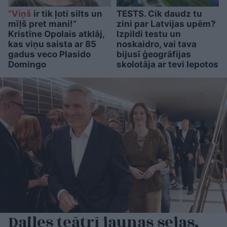
“Viņš
ir tik ļoti silts un
TESTS. Cik daudz tu
mīļš pret mani!”
zini par Latvijas upēm?
Kristīne Opolais atklāj,
Izpildi testu un
kas viņu saista ar 85
noskaidro, vai tava
gadus veco Plasido
bijusī ģeogrāfijas
Domingo
skolotāja ar tevi lepotos
Dailes teātrī jaunas sejas,