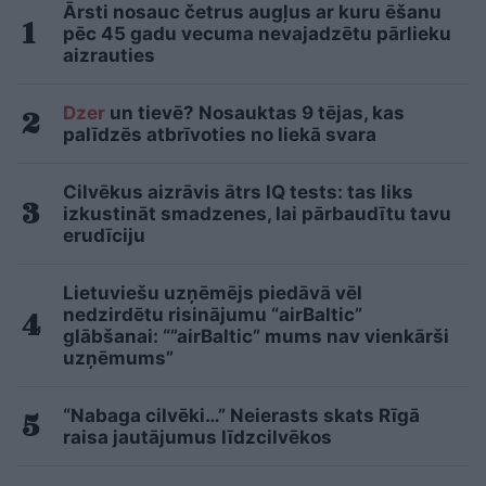
Ārsti nosauc četrus augļus ar kuru ēšanu
pēc 45 gadu vecuma nevajadzētu pārlieku
aizrauties
Dzer
un tievē? Nosauktas 9 tējas, kas
palīdzēs atbrīvoties no liekā svara
Cilvēkus aizrāvis ātrs IQ tests: tas liks
izkustināt smadzenes, lai pārbaudītu tavu
erudīciju
Lietuviešu uzņēmējs piedāvā vēl
nedzirdētu risinājumu “airBaltic”
glābšanai: “”airBaltic” mums nav vienkārši
uzņēmums”
“Nabaga cilvēki…” Neierasts skats Rīgā
raisa jautājumus līdzcilvēkos