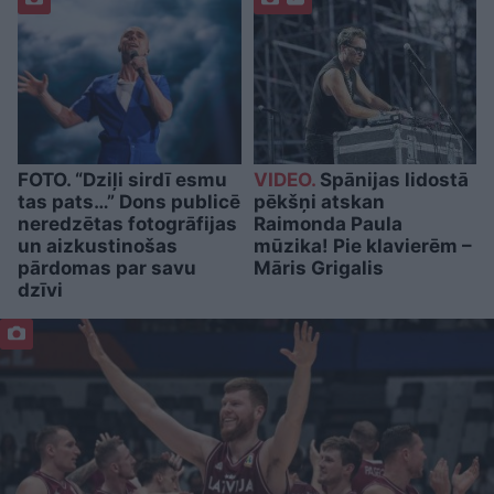
FOTO. “Dziļi sirdī esmu
VIDEO.
Spānijas lidostā
tas pats…” Dons publicē
pēkšņi atskan
neredzētas fotogrāfijas
Raimonda Paula
un aizkustinošas
mūzika! Pie klavierēm –
pārdomas par savu
Māris Grigalis
dzīvi