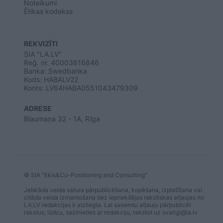
Noteikumi
Ētikas kodekss
REKVIZĪTI
SIA "LA.LV"
Reģ. nr. 40003616846
Banka: Swedbanka
Kods: HABALV22
Konts: LV64HABA0551043479309
ADRESE
Blaumaņa 32 - 1A, Rīga
© SIA "Ekis&Co-Positioning and Consulting"
Jebkāda veida satura pārpublicēšana, kopēšana, izplatīšana vai
citāda veida izmantošana bez iepriekšējas rakstiskas atļaujas no
LA.LV redakcijas ir aizliegta. Lai saņemtu atļauju pārpublicēt
rakstus, lūdzu, sazinieties ar redakciju, rakstot uz
svarigi@la.lv