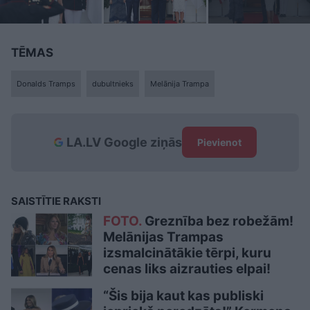
TĒMAS
Donalds Tramps
dubultnieks
Melānija Trampa
LA.LV Google ziņās
Pievienot
SAISTĪTIE RAKSTI
FOTO.
Greznība bez robežām!
Melānijas Trampas
izsmalcinātākie tērpi, kuru
cenas liks aizrauties elpai!
“Šis bija kaut kas publiski