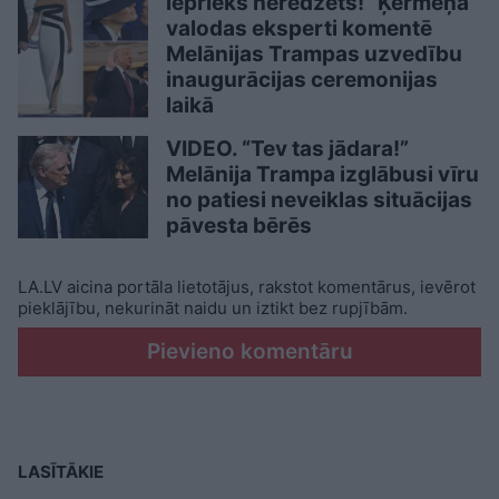
iepriekš neredzēts!” Ķermeņa
valodas eksperti komentē
Melānijas Trampas uzvedību
inaugurācijas ceremonijas
laikā
VIDEO. “Tev tas jādara!”
Melānija Trampa izglābusi vīru
no patiesi neveiklas situācijas
pāvesta bērēs
LA.LV aicina portāla lietotājus, rakstot komentārus, ievērot
pieklājību, nekurināt naidu un iztikt bez rupjībām.
Pievieno komentāru
LASĪTĀKIE