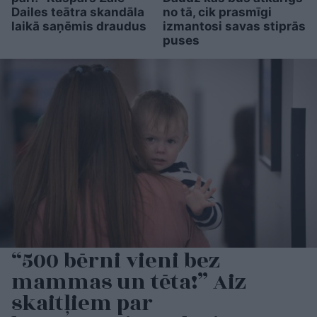
Dailes teātra skandāla
no tā, cik prasmīgi
laikā saņēmis draudus
izmantosi savas stiprās
puses
“500 bērni vieni bez
mammas un tēta!” Aiz
skaitļiem par