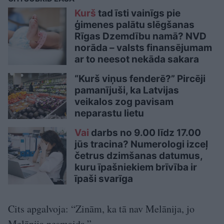
Kurš
tad īsti vainīgs pie
ģimenes palātu slēgšanas
Rīgas Dzemdību namā? NVD
norāda – valsts finansējumam
ar to neesot nekāda sakara
“Kurš viņus fenderē?” Pircēji
pamanījuši, ka Latvijas
veikalos zog pavisam
neparastu lietu
Vai
darbs no 9.00 līdz 17.00
jūs tracina? Numerologi izceļ
četrus dzimšanas datumus,
kuru īpašniekiem brīvība ir
īpaši svarīga
Cits apgalvoja: “Zinām, ka tā nav Melānija, jo
Melānija nesmaida.”