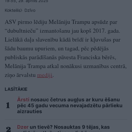
19:55, 29. aprīlis 2025
Kokteilis
Dzīvo
ASV pirmo lēdiju Melāniju Trampu apsūdz par
“dubultnieču” izmantošanu jau kopš 2017. gada.
Lielākā daļa slavenību kādā brīdī ir kļuvušas par
šādu baumu upuriem, un tagad, pēc pēdējās
publiskās parādīšanās pāvesta Franciska bērēs,
Melānija Trampa atkal nonākusi uzmanības centrā,
ziņo ārvalstu
mediji
.
LASĪTĀKIE
Ārsti
nosauc četrus augļus ar kuru ēšanu
pēc 45 gadu vecuma nevajadzētu pārlieku
aizrauties
Dzer
un tievē? Nosauktas 9 tējas, kas