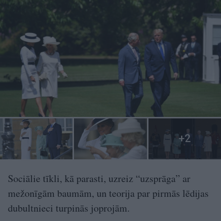
Sociālie tīkli, kā parasti, uzreiz “uzsprāga” ar
mežonīgām baumām, un teorija par pirmās lēdijas
dubultnieci turpinās joprojām.