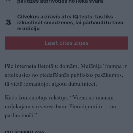
palīdzēs atbrīvoties no liekā svara
Cilvēkus aizrāvis ātrs IQ tests: tas liks
izkustināt smadzenes, lai pārbaudītu tavu
erudīciju
Lasīt citas ziņas
Pēc interneta lietotāju domām, Melānija Trampa ir
atteikusies no piedalīšanās publiskos pasākumos,
tā vietā izmantojot algotu dubultnieci.
Kāds komentētājs rakstīja: “Viena no manām
mīļākajām sazvērestībām. Pierādījumi ir… nu,
pārliecinoši.”
CITI ŠOBRĪD LASA