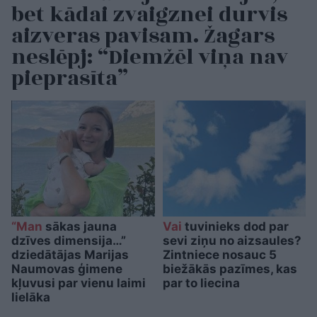
bet kādai zvaigznei durvis
aizveras pavisam. Žagars
neslēpj: “Diemžēl viņa nav
pieprasīta”
“Man
sākas jauna
Vai
tuvinieks dod par
dzīves dimensija…”
sevi ziņu no aizsaules?
dziedātājas Marijas
Zintniece nosauc 5
Naumovas ģimene
biežākās pazīmes, kas
kļuvusi par vienu laimi
par to liecina
lielāka