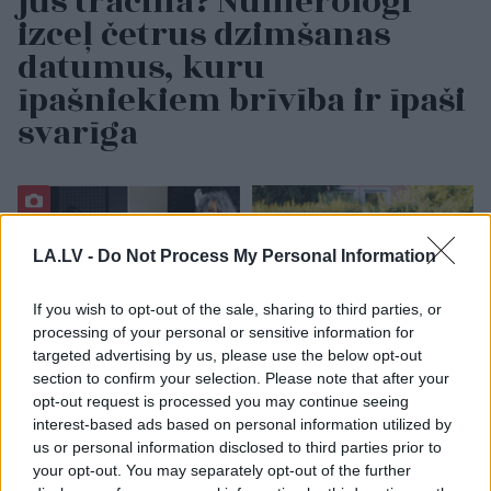
jūs tracina? Numerologi
izceļ četrus dzimšanas
datumus, kuru
īpašniekiem brīvība ir īpaši
svarīga
LA.LV -
Do Not Process My Personal Information
If you wish to opt-out of the sale, sharing to third parties, or
processing of your personal or sensitive information for
targeted advertising by us, please use the below opt-out
section to confirm your selection. Please note that after your
“Es
neesmu muļķe!”
Horoskopi 7. augustam.
Elīna Didrihsone atklāj,
Šodien vislabāk par tevi
opt-out request is processed you may continue seeing
kā iemācījusies
runās paveiktais, tāpēc
interest-based ads based on personal information utilized by
sadzīvot ar visu, kas
nav nepieciešams visu
us or personal information disclosed to third parties prior to
par viņu tiek runāts
sīki skaidrot
your opt-out. You may separately opt-out of the further