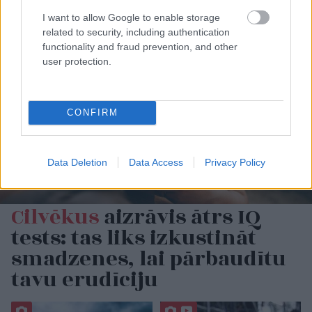
I want to allow Google to enable storage
related to security, including authentication
functionality and fraud prevention, and other
user protection.
CONFIRM
Data Deletion
Data Access
Privacy Policy
Cilvēkus
aizrāvis ātrs IQ
tests: tas liks izkustināt
smadzenes, lai pārbaudītu
tavu erudīciju