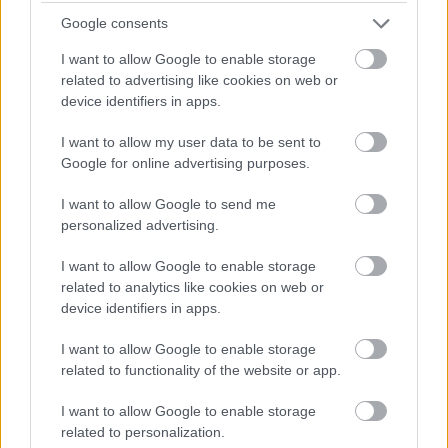
aizrauties
Google consents
I want to allow Google to enable storage
Atcelt
Ziņot
Dzer
un tievē? Nosauktas 9 tējas, kas
related to advertising like cookies on web or
palīdzēs atbrīvoties no liekā svara
device identifiers in apps.
I want to allow my user data to be sent to
Cilvēkus
aizrāvis ātrs IQ tests: tas liks
Google for online advertising purposes.
izkustināt smadzenes, lai pārbaudītu tavu
erudīciju
I want to allow Google to send me
personalized advertising.
Lietuviešu uzņēmējs piedāvā vēl
nedzirdētu risinājumu “airBaltic”
I want to allow Google to enable storage
glābšanai: “”airBaltic” mums nav vienkārši
related to analytics like cookies on web or
uzņēmums”
device identifiers in apps.
I want to allow Google to enable storage
“Nabaga
cilvēki…” Neierasts skats Rīgā
raisa jautājumus līdzcilvēkos
related to functionality of the website or app.
I want to allow Google to enable storage
Lasīt citas ziņas
related to personalization.