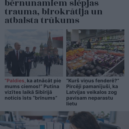
bērnunamiem slēpjas
trauma, birokrātija un
atbalsta trūkums
“Paldies,
ka atnācāt pie
“Kurš viņus fenderē?”
mums ciemos!” Putina
Pircēji pamanījuši, ka
vizītes laikā Sibīrijā
Latvijas veikalos zog
noticis īsts “brīnums”
pavisam neparastu
lietu