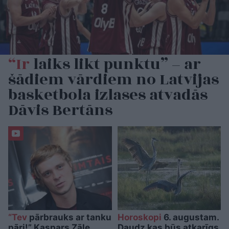
“Ir
laiks likt punktu” – ar
šādiem vārdiem no Latvijas
basketbola izlases atvadās
Dāvis Bertāns
“Tev
pārbrauks ar tanku
Horoskopi
6. augustam.
pāri!” Kaspars Zāle
Daudz kas būs atkarīgs