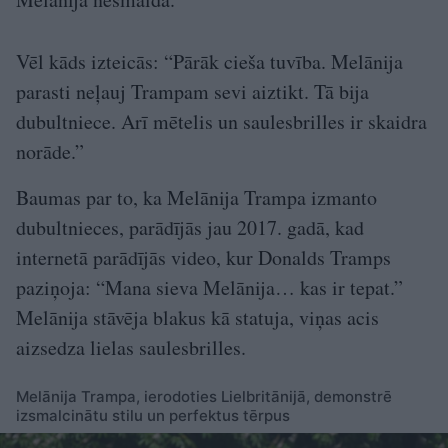
Vēl kāds izteicās: “Pārāk cieša tuvība. Melānija
parasti neļauj Trampam sevi aiztikt. Tā bija
dubultniece. Arī mētelis un saulesbrilles ir skaidra
norāde.”
Baumas par to, ka Melānija Trampa izmanto
dubultnieces, parādījās jau 2017. gadā, kad
internetā parādījās video, kur Donalds Tramps
paziņoja: “Mana sieva Melānija… kas ir tepat.”
Melānija stāvēja blakus kā statuja, viņas acis
aizsedza lielas saulesbrilles.
Melānija Trampa, ierodoties Lielbritānijā, demonstrē
izsmalcinātu stilu un perfektus tērpus