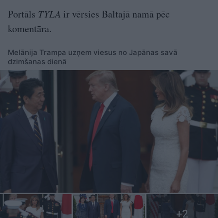
Portāls
TYLA
ir vērsies Baltajā namā pēc
komentāra.
Melānija Trampa uzņem viesus no Japānas savā
dzimšanas dienā