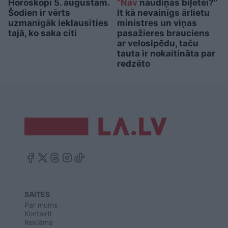
Horoskopi 5. augustam.
“Nav
naudiņas biļetei?”
Šodien ir vērts
It kā nevainīgs ārlietu
uzmanīgāk ieklausīties
ministres un viņas
tajā, ko saka citi
pasažieres brauciens
ar velosipēdu, taču
tauta ir nokaitināta par
redzēto
SAITES
Par mums
Kontakti
Reklāma