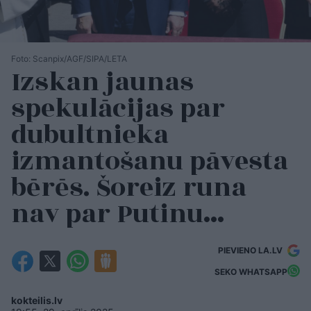
Foto: Scanpix/AGF/SIPA/LETA
Izskan jaunas
spekulācijas par
dubultnieka
izmantošanu pāvesta
bērēs. Šoreiz runa
nav par Putinu…
PIEVIENO LA.LV
SEKO WHATSAPP
kokteilis.lv