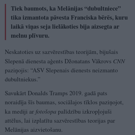
Tiek baumots, ka Melānijas “dubultniece”
tika izmantota pāvesta Franciska bērēs, kuru
laikā viņas seja lielākoties bija aizsegta ar
melnu plīvuru.
Neskatoties uz sazvērestības teorijām, bijušais
Slepenā dienesta aģents Džonatans Vākrovs
CNN
paziņojis: “ASV Slepenais dienests neizmanto
dubultniekus.”
Savukārt Donalds Tramps 2019. gadā pats
noraidīja šīs baumas, sociālajos tīklos paziņojot,
ka mediji ar
fotošopa
palīdzību izkropļojuši
attēlus, lai izplatītu sazvērestības teorijas par
Melānijas aizvietošanu.