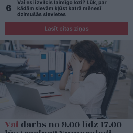
Vai esi izvilcis laimīgo lozi? Lūk, par
kādām sievām kļūst katrā mēnesī
dzimušās sievietes
Lasīt citas ziņas
Vai
darbs no 9.00 līdz 17.00