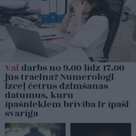
Vai
darbs no 9.00 līdz 17.00
jūs tracina? Numerologi
izceļ četrus dzimšanas
datumus, kuru
īpašniekiem brīvība ir īpaši
svarīga