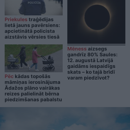
Priekules
traģēdijas
lietā jauns pavērsiens:
apcietinātā policista
aizstāvis vērsies tiesā
Mēness
aizsegs
gandrīz 80% Saules:
12. augustā Latvijā
gaidāms iespaidīgs
skats – ko tajā brīdī
Pēc
kādas topošās
varam piedzīvot?
māmiņas ierosinājuma
Ādažos plāno vairākas
reizes palielināt bērna
piedzimšanas pabalstu