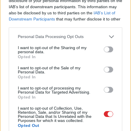
disclosure of your personal information by third parties on the
IAB’s list of downstream participants. This information may
also be disclosed by us to third parties on the
IAB’s List of
Downstream Participants
that may further disclose it to other
third parties.
Please note that this website/app uses one or more Google
Personal Data Processing Opt Outs
services and may gather and store information including but
not limited to your visit or usage behaviour. You may click to
I want to opt-out of the Sharing of my
personal data.
grant or deny consent to Google and its third-party tags to
Opted In
use your data for below specified purposes in below Google
consent section.
I want to opt-out of the Sale of my
Personal Data.
Opted In
Ieva Adamss: “Ja jūs
I want to opt-out of processing my
turpināsiet nemīlēt vīru un
Personal Data for Targeted Advertising.
Opted In
dot, jums būs vēzis”
I want to opt-out of Collection, Use,
Retention, Sale, and/or Sharing of my
LASĪTĀKIE
Personal Data that Is Unrelated with the
Purposes for which it was collected.
Ārsti
nosauc četrus augļus ar kuru ēšanu
Opted Out
pēc 45 gadu vecuma nevajadzētu pārlieku