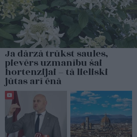
Ja dārzā trūkst saules,
pievērs uzmanību šai
hortenzijai – tā lieliski
jūtas arī ēnā