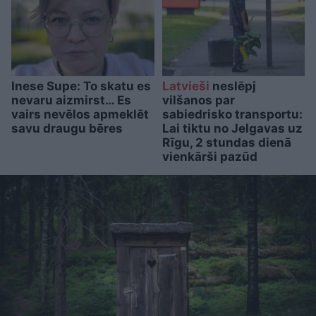
Inese Supe: To skatu es
Latvieši
neslēpj
nevaru aizmirst… Es
vilšanos par
vairs nevēlos apmeklēt
sabiedrisko transportu:
savu draugu bēres
Lai tiktu no Jelgavas uz
Rīgu, 2 stundas dienā
vienkārši pazūd