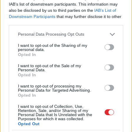
IAB’s list of downstream participants. This information may
also be disclosed by us to third parties on the
IAB’s List of
Downstream Participants
that may further disclose it to other
LA.LV aicina portāla lietotājus, rakstot komentārus, ievērot
third parties.
pieklājību, nekurināt naidu un iztikt bez rupjībām.
Please note that this website/app uses one or more Google
Personal Data Processing Opt Outs
Skatīt komentārus (1)
services and may gather and store information including but
not limited to your visit or usage behaviour. You may click to
I want to opt-out of the Sharing of my
personal data.
grant or deny consent to Google and its third-party tags to
Opted In
use your data for below specified purposes in below Google
consent section.
I want to opt-out of the Sale of my
LASĪTĀKIE
Personal Data.
Opted In
Ārsti
nosauc četrus augļus ar kuru ēšanu
pēc 45 gadu vecuma nevajadzētu pārlieku
I want to opt-out of processing my
aizrauties
Personal Data for Targeted Advertising.
Opted In
Armands Puče: “Skaidrs, ka tas ir
I want to opt-out of Collection, Use,
sarunāts “veikals”! Bet vai jūs domājat, ka
Retention, Sale, and/or Sharing of my
Personal Data that Is Unrelated with the
visi Latvijā ir muļķi?”
Purposes for which it was collected.
Opted Out