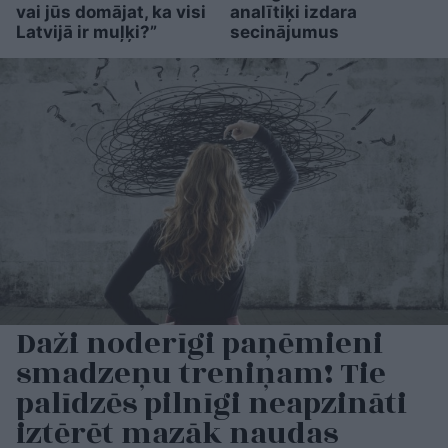
vai jūs domājat, ka visi
analītiķi izdara
Latvijā ir muļķi?”
secinājumus
Daži noderīgi paņēmieni
smadzeņu treniņam! Tie
palīdzēs pilnīgi neapzināti
iztērēt mazāk naudas