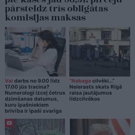
pārsteidz trīs obligātas
komisijas maksas
Vai
darbs no 9.00 līdz
“Nabaga
cilvēki…”
17.00 jūs tracina?
Neierasts skats Rīgā
Numerologi izceļ četrus
raisa jautājumus
dzimšanas datumus,
līdzcilvēkos
kuru īpašniekiem
brīvība ir īpaši svarīga