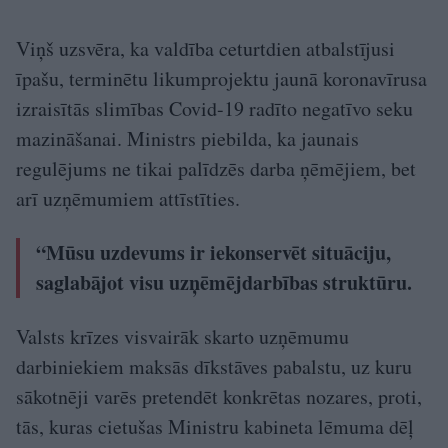
Viņš uzsvēra, ka valdība ceturtdien atbalstījusi
īpašu, terminētu likumprojektu jaunā koronavīrusa
izraisītās slimības Covid-19 radīto negatīvo seku
mazināšanai. Ministrs piebilda, ka jaunais
regulējums ne tikai palīdzēs darba ņēmējiem, bet
arī uzņēmumiem attīstīties.
“Mūsu uzdevums ir iekonservēt situāciju,
saglabājot visu uzņēmējdarbības struktūru.
Valsts krīzes visvairāk skarto uzņēmumu
darbiniekiem maksās dīkstāves pabalstu, uz kuru
sākotnēji varēs pretendēt konkrētas nozares, proti,
tās, kuras cietušas Ministru kabineta lēmuma dēļ