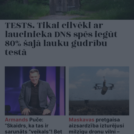
TESTS. Tikai cilvēki ar
laucinieka DNS spēs iegūt
80% šajā lauku gudrību
testā
Armands
Puče:
Maskavas
pretgaisa
“Skaidrs, ka tas ir
aizsardzība izturējusi
sarunāts “veikals”! Bet
milzīgu dronu vilni –