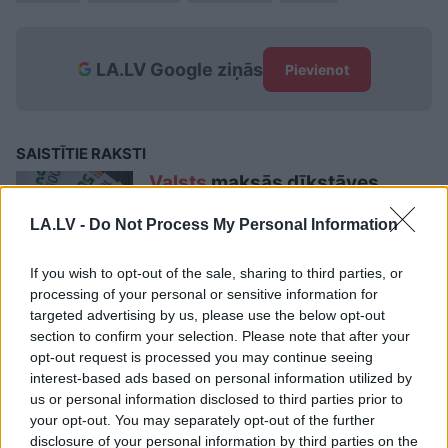
LA.LV Google ziņās
Pievienot
SAISTĪTIE RAKSTI
Valsts
maksās dīkstāves
pabalstus
LA.LV -
Do Not Process My Personal Information
If you wish to opt-out of the sale, sharing to third parties, or
Zakatistovs:
Būtiskākais ir
processing of your personal or sensitive information for
valdības atbalsts uzņēmējiem,
targeted advertising by us, please use the below opt-out
lai viņiem nav jāatlaiž
section to confirm your selection. Please note that after your
darbinieki
opt-out request is processed you may continue seeing
interest-based ads based on personal information utilized by
Māris
Zanders: Nevar apturēt
us or personal information disclosed to third parties prior to
vīrusu, nodrukājot naudu
your opt-out. You may separately opt-out of the further
disclosure of your personal information by third parties on the