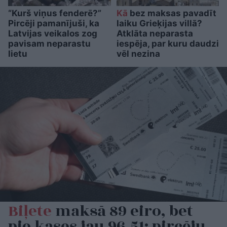
“Kurš viņus fenderē?”
Kā
bez maksas pavadīt
Pircēji pamanījuši, ka
laiku Grieķijas villā?
Latvijas veikalos zog
Atklāta neparasta
pavisam neparastu
iespēja, par kuru daudzi
lietu
vēl nezina
Biļete
maksā 89 eiro, bet
pie kases jau 96,51: pircēju