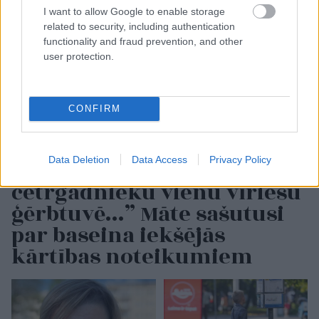
I want to allow Google to enable storage
related to security, including authentication
functionality and fraud prevention, and other
user protection.
CONFIRM
Data Deletion
Data Access
Privacy Policy
“Nevaru
iztēloties
četrgadnieku vienu vīriešu
ģērbtuvē…” Māte sašutusi
par baseina iekšējās
kārtības noteikumiem