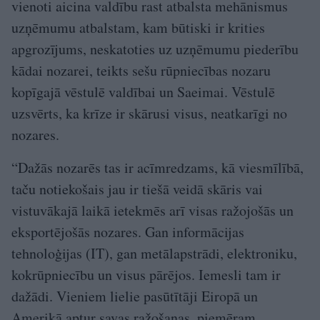
vienoti aicina valdību rast atbalsta mehānismus
uzņēmumu atbalstam, kam būtiski ir krities
apgrozījums, neskatoties uz uzņēmumu piederību
kādai nozarei, teikts sešu rūpniecības nozaru
kopīgajā vēstulē valdībai un Saeimai. Vēstulē
uzsvērts, ka krīze ir skārusi visus, neatkarīgi no
nozares.
“Dažās nozarēs tas ir acīmredzams, kā viesmīlībā,
taču notiekošais jau ir tiešā veidā skāris vai
vistuvākajā laikā ietekmēs arī visas ražojošās un
eksportējošās nozares. Gan informācijas
tehnoloģijas (IT), gan metālapstrādi, elektroniku,
kokrūpniecību un visus pārējos. Iemesli tam ir
dažādi. Vieniem lielie pasūtītāji Eiropā un
Amerikā aptur savas ražošanas, piemēram,