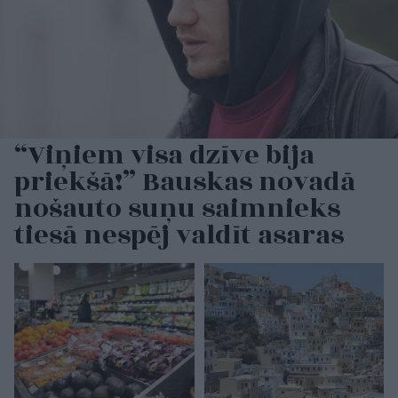
“Viņiem visa dzīve bija
priekšā!” Bauskas novadā
nošauto suņu saimnieks
tiesā nespēj valdīt asaras