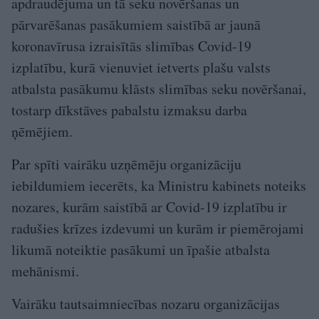
apdraudējuma un tā seku novēršanas un
pārvarēšanas pasākumiem saistībā ar jaunā
koronavīrusa izraisītās slimības Covid-19
izplatību, kurā vienuviet ietverts plašu valsts
atbalsta pasākumu klāsts slimības seku novēršanai,
tostarp dīkstāves pabalstu izmaksu darba
ņēmējiem.
Par spīti vairāku uzņēmēju organizāciju
iebildumiem iecerēts, ka Ministru kabinets noteiks
nozares, kurām saistībā ar Covid-19 izplatību ir
radušies krīzes izdevumi un kurām ir piemērojami
likumā noteiktie pasākumi un īpašie atbalsta
mehānismi.
Vairāku tautsaimniecības nozaru organizācijas