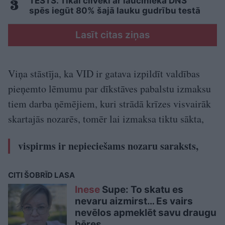
TESTS. Tikai cilvēki ar laucinieka DNS
spēs iegūt 80% šajā lauku gudrību testā
Lasīt citas ziņas
Viņa stāstīja, ka VID ir gatava izpildīt valdības
pieņemto lēmumu par dīkstāves pabalstu izmaksu
tiem darba ņēmējiem, kuri strādā krīzes visvairāk
skartajās nozarēs, tomēr lai izmaksa tiktu sākta,
vispirms ir nepieciešams nozaru saraksts,
CITI ŠOBRĪD LASA
Inese
Supe: To skatu es
nevaru aizmirst… Es vairs
nevēlos apmeklēt savu draugu
bēres