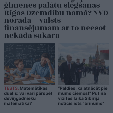
ģimenes palātu slēgšanas
Rīgas Dzemdību namā? NVD
norāda – valsts
finansējumam ar to neesot
nekāda sakara
TESTS.
Matemātikas
“Paldies, ka atnācāt pie
duelis: vai vari pārspēt
mums ciemos!” Putina
deviņgadnieku
vizītes laikā Sibīrijā
matemātikā?
noticis īsts “brīnums”