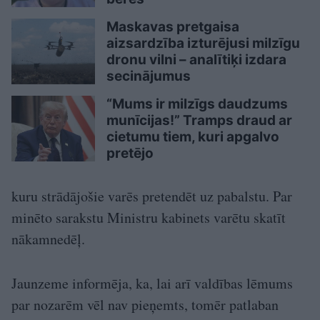
Maskavas pretgaisa
aizsardzība izturējusi milzīgu
dronu vilni – analītiķi izdara
secinājumus
“Mums ir milzīgs daudzums
munīcijas!” Tramps draud ar
cietumu tiem, kuri apgalvo
pretējo
kuru strādājošie varēs pretendēt uz pabalstu. Par
minēto sarakstu Ministru kabinets varētu skatīt
nākamnedēļ.
Jaunzeme informēja, ka, lai arī valdības lēmums
par nozarēm vēl nav pieņemts, tomēr patlaban