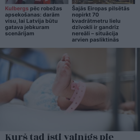
Kulbergs
pēc robežas
Šajās Eiropas pilsētās
apsekošanas: darām
nopirkt 70
visu, lai Latvija būtu
kvadrātmetru lielu
gatava jebkuram
dzīvokli ir gandrīz
scenārijam
nereāli – situācija
arvien pasliktinās
Kurš tad īsti vainīgs pie