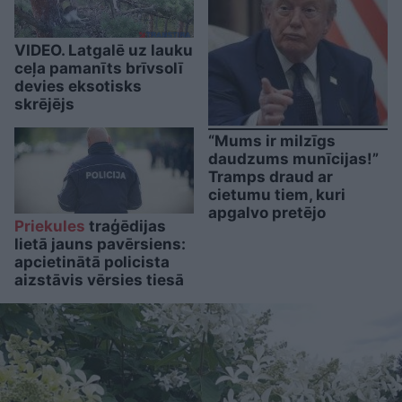
VIDEO. Latgalē uz lauku
ceļa pamanīts brīvsolī
devies eksotisks
skrējējs
“Mums ir milzīgs
daudzums munīcijas!”
Tramps draud ar
cietumu tiem, kuri
apgalvo pretējo
Priekules
traģēdijas
lietā jauns pavērsiens:
apcietinātā policista
aizstāvis vērsies tiesā