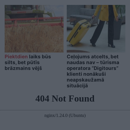
Piektdien
laiks būs
Ceļojums atcelts, bet
silts, bet pūtīs
naudas nav – tūrisma
brāzmains vējš
operatora “Digitours”
klienti nonākuši
neapskaužamā
situācijā