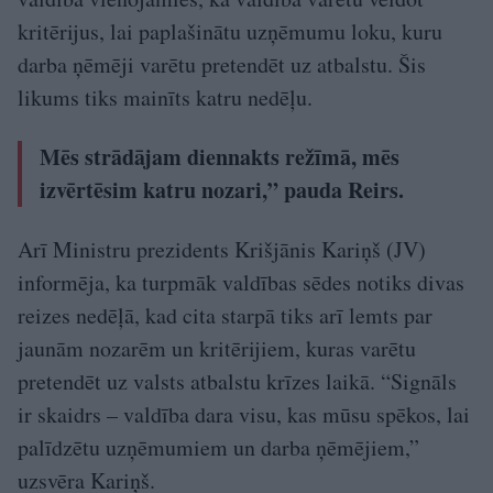
kritērijus, lai paplašinātu uzņēmumu loku, kuru
darba ņēmēji varētu pretendēt uz atbalstu. Šis
likums tiks mainīts katru nedēļu.
Mēs strādājam diennakts režīmā, mēs
izvērtēsim katru nozari,” pauda Reirs.
Arī Ministru prezidents Krišjānis Kariņš (JV)
informēja, ka turpmāk valdības sēdes notiks divas
reizes nedēļā, kad cita starpā tiks arī lemts par
jaunām nozarēm un kritērijiem, kuras varētu
pretendēt uz valsts atbalstu krīzes laikā. “Signāls
ir skaidrs – valdība dara visu, kas mūsu spēkos, lai
palīdzētu uzņēmumiem un darba ņēmējiem,”
uzsvēra Kariņš.