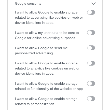
TESTS. Tikai cilvēki ar laucinieka DNS
Google consents
spēs iegūt 80% šajā lauku gudrību testā
I want to allow Google to enable storage
Atcelt
Ziņot
related to advertising like cookies on web or
Vai darbs no 9.00 līdz 17.00 jūs tracina?
device identifiers in apps.
Numerologi izceļ četrus dzimšanas
datumus, kuru īpašniekiem brīvība ir īpaši
svarīga
I want to allow my user data to be sent to
Google for online advertising purposes.
Dzer un tievē? Nosauktas 9 tējas, kas
I want to allow Google to send me
palīdzēs atbrīvoties no liekā svara
personalized advertising.
I want to allow Google to enable storage
Vai esi izvilcis laimīgo lozi? Lūk, par
related to analytics like cookies on web or
kādām sievām kļūst katrā mēnesī
dzimušās sievietes
device identifiers in apps.
I want to allow Google to enable storage
Lasīt citas ziņas
related to functionality of the website or app.
I want to allow Google to enable storage
related to personalization.