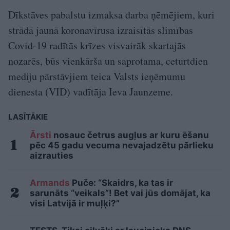
Dīkstāves pabalstu izmaksa darba ņēmējiem, kuri
strādā jaunā koronavīrusa izraisītās slimības
Covid-19 radītās krīzes visvairāk skartajās
nozarēs, būs vienkārša un saprotama, ceturtdien
mediju pārstāvjiem teica Valsts ieņēmumu
dienesta (VID) vadītāja Ieva Jaunzeme.
LASĪTĀKIE
Ārsti
nosauc četrus augļus ar kuru ēšanu
pēc 45 gadu vecuma nevajadzētu pārlieku
aizrauties
Armands
Puče: “Skaidrs, ka tas ir
sarunāts “veikals”! Bet vai jūs domājat, ka
visi Latvijā ir muļķi?”