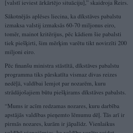
[valstī ieviest ārkārtējo situāciju],” skaidroja Reirs.
Sākotnējās aplēses liecina, ka dīkstāves pabalstu
izmaksa valstij izmaksās 60-70 miljonus eiro,
tomēr, mainot kritērijus, pēc kādiem šie pabalsti
tiek piešķirti, šim mērķim varētu tikt novirzīti 200
miljoni eiro.
Pēc finanšu ministra stāstītā, dīkstāves pabalstu
programma tiks pārskatīta vismaz divas reizes
nedēļā, valdībai lemjot par nozarēm, kuru
strādājošajiem būtu piešķirams dīkstāves pabalsts.
“Mums ir acīm redzamas nozares, kuru darbība
apstājās valdības pieņemto lēmumu dēļ. Tās arī ir
pirmās nozares, kurām ir jāpalīdz. Vienlaikus
valdībā vienojāmies, ka valdība varētu veidot