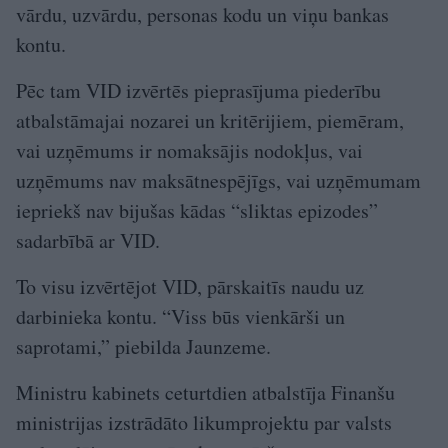
vārdu, uzvārdu, personas kodu un viņu bankas
kontu.
Pēc tam VID izvērtēs pieprasījuma piederību
atbalstāmajai nozarei un kritērijiem, piemēram,
vai uzņēmums ir nomaksājis nodokļus, vai
uzņēmums nav maksātnespējīgs, vai uzņēmumam
iepriekš nav bijušas kādas “sliktas epizodes”
sadarbībā ar VID.
To visu izvērtējot VID, pārskaitīs naudu uz
darbinieka kontu. “Viss būs vienkārši un
saprotami,” piebilda Jaunzeme.
Ministru kabinets ceturtdien atbalstīja Finanšu
ministrijas izstrādāto likumprojektu par valsts