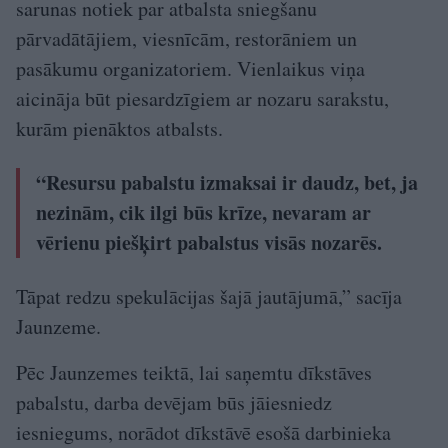
sarunas notiek par atbalsta sniegšanu
pārvadātājiem, viesnīcām, restorāniem un
pasākumu organizatoriem. Vienlaikus viņa
aicināja būt piesardzīgiem ar nozaru sarakstu,
kurām pienāktos atbalsts.
“Resursu pabalstu izmaksai ir daudz, bet, ja
nezinām, cik ilgi būs krīze, nevaram ar
vērienu piešķirt pabalstus visās nozarēs.
Tāpat redzu spekulācijas šajā jautājumā,” sacīja
Jaunzeme.
Pēc Jaunzemes teiktā, lai saņemtu dīkstāves
pabalstu, darba devējam būs jāiesniedz
iesniegums, norādot dīkstāvē esošā darbinieka