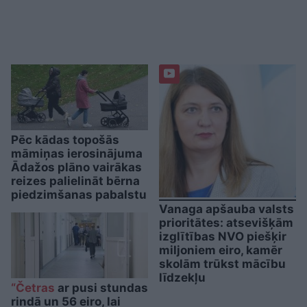
Pēc kādas topošās
māmiņas ierosinājuma
Ādažos plāno vairākas
reizes palielināt bērna
piedzimšanas pabalstu
Vanaga apšauba valsts
prioritātes: atsevišķām
izglītības NVO piešķir
miljoniem eiro, kamēr
skolām trūkst mācību
līdzekļu
“Četras
ar pusi stundas
rindā un 56 eiro, lai