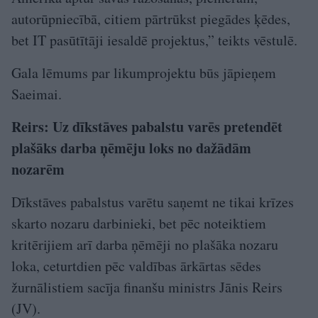
autorūpniecībā, citiem pārtrūkst piegādes ķēdes,
bet IT pasūtītāji iesaldē projektus,” teikts vēstulē.
Gala lēmums par likumprojektu būs jāpieņem
Saeimai.
Reirs: Uz dīkstāves pabalstu varēs pretendēt
plašāks darba ņēmēju loks no dažādām
nozarēm
Dīkstāves pabalstus varētu saņemt ne tikai krīzes
skarto nozaru darbinieki, bet pēc noteiktiem
kritērijiem arī darba ņēmēji no plašāka nozaru
loka, ceturtdien pēc valdības ārkārtas sēdes
žurnālistiem sacīja finanšu ministrs Jānis Reirs
(JV).