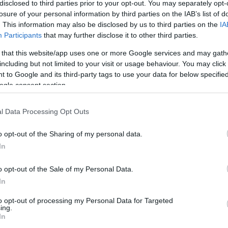
disclosed to third parties prior to your opt-out. You may separately opt-
direktore skaidro, kāpēc EDS brīžiem
ojas kā nākas
losure of your personal information by third parties on the IAB’s list of
. This information may also be disclosed by us to third parties on the
IA
Participants
that may further disclose it to other third parties.
eme
atklāj, kāpēc nepieņēma darbu,
 that this website/app uses one or more Google services and may gath
ņai piedāvāja, bet atgriezās VID
including but not limited to your visit or usage behaviour. You may click 
direktores amatā
 to Google and its third-party tags to use your data for below specifi
ogle consent section.
ītāja Jaunzeme atklāj, cik no 130 000
reģistrētajiem uzņēmumiem maksā
l Data Processing Opt Outs
us
o opt-out of the Sharing of my personal data.
In
 par VID ģenerāldirektores atjaunošanu
Tas noteikti ir saistīts ar politiskām
o opt-out of the Sale of my Personal Data.
ēm”
In
to opt-out of processing my Personal Data for Targeted
eme
turpina darbu VID ģenerāldirektores
ing.
ar ko īsti bija tracis?
In