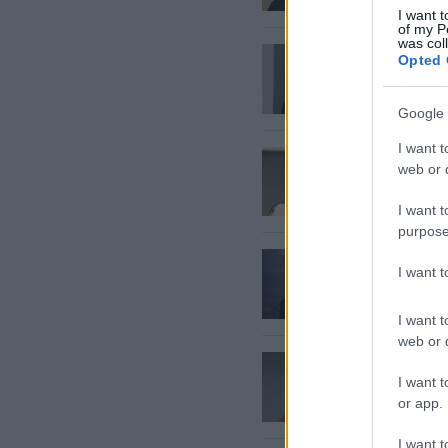
I want t
of my P
was col
Jaunze
Opted 
vai pat
Google 
I want t
Dzeduli
web or d
lietā
I want t
purpose
Valdīb
I want 
ministr
I want t
web or d
Jaunzem
pārcel
I want t
or app.
I want t