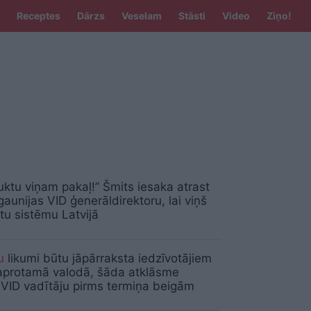
Receptes
Dārzs
Veselam
Stāsti
Video
Ziņo!
ktu viņam pakaļ!” Šmits iesaka atrast
Igaunijas VID ģenerāldirektoru, lai viņš
tu sistēmu Latvijā
u
likumi būtu jāpārraksta iedzīvotājiem
saprotamā valodā, šāda atklāsme
 VID vadītāju pirms termiņa beigām