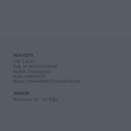
REKVIZĪTI
SIA "LA.LV"
Reģ. nr. 40003616846
Banka: Swedbanka
Kods: HABALV22
Konts: LV64HABA0551043479309
ADRESE
Blaumaņa 32 - 1A, Rīga