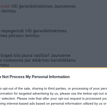
rinās
VID ģenerāldirektores Jaunzemes
u termiņu
nepagarināt VID ģenerāldirektores
es pilnvaru termiņu
D šogad būs jauna vadība? Jaunzeme
ki noskaņota par atkārtotu kandidēšanu
amatu
 Not Process My Personal Information
s: VID asi jāvēršas pret nelikumībām,
draudzīgu seju jābūt pret nodokļu
to opt-out of the sale, sharing to third parties, or processing of your per
ājiem
formation for targeted advertising by us, please use the below opt-out s
r selection. Please note that after your opt-out request is processed y
eing interest-based ads based on personal information utilized by us or
ma
vienkārši netika galā!” VID