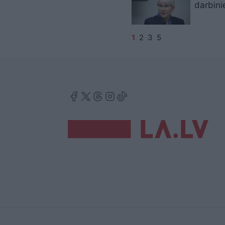
darbin
1
2
3
5