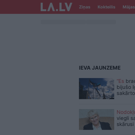
Ziņas
Kokteilis
Mājas
IEVA JAUNZEME
“Es
brau
bijušo 
sakārto
Nodokļ
viegli 
skārusi