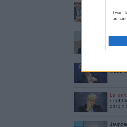
Reirs
iz
Aizsiln
I want t
uzmanī
authenti
“Reira
tuvu, j
atlaist
ministri
No VID 
vadošu 
Laikrak
rotēt fi
darbini
Jaunzem