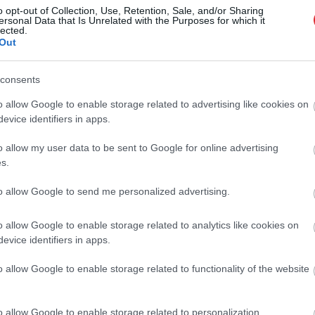
o opt-out of Collection, Use, Retention, Sale, and/or Sharing
ersonal Data that Is Unrelated with the Purposes for which it
lected.
me:
VID ir izdevies likvidēt lielāko daļu
Out
 visus vēsturiskos korupcijas perēkļus
Atcelt
Ziņot
consents
o allow Google to enable storage related to advertising like cookies on
s: Pārsteigumi VID ģenerāldirektores
evice identifiers in apps.
o allow my user data to be sent to Google for online advertising
s.
a
atliek Jaunzemes pārcelšanu Finanšu
to allow Google to send me personalized advertising.
ijas departamenta direktores amatā
o allow Google to enable storage related to analytics like cookies on
evice identifiers in apps.
e nesaskata loģiku iecerētajā
šanā uz FM
o allow Google to enable storage related to functionality of the website
o allow Google to enable storage related to personalization.