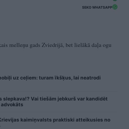
SEKO WHATSAPP
ais melleņu gads Zviedrijā, bet lielākā daļa ogu
biļi uz ceļiem: turam īkšķus, lai neatrodi
is slepkava!? Vai tiešām jebkurš var kandidēt
 advokāts
ievijas kaimiņvalsts praktiski atteikusies no
s