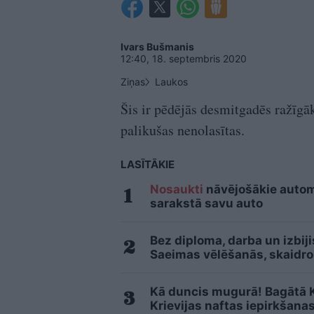
Ivars Bušmanis
12:40, 18. septembris 2020
Ziņas
Laukos
Šis ir pēdējās desmitgadēs ražīgāk
palikušas nenolasītas.
LASĪTĀKIE
Nosaukti
nāvējošākie automo
sarakstā savu auto
Bez diploma, darba un izbij
Saeimas vēlēšanās, skaidro
Kā duncis mugurā! Bagātā Kr
Krievijas naftas iepirkšana