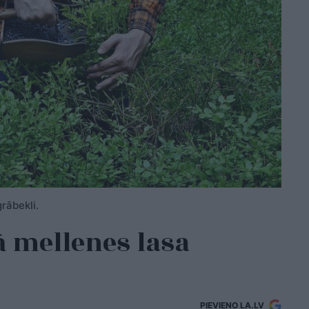
grābekli.
ā mellenes lasa
PIEVIENO LA.LV