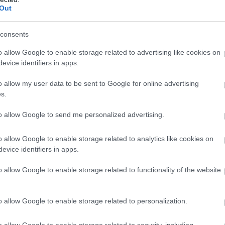
zi! Pēc “Maxima”
Odesā – Krievijas
Out
klējuma klients
triecienos sagrautas
Atcelt
Ziņot
ina citus
ēkas un ievainoti
consents
vadītājus
cilvēki
kāpt uz tā paša
o allow Google to enable storage related to advertising like cookies on
ekļa
evice identifiers in apps.
o allow my user data to be sent to Google for online advertising
na, ka apmēram četri no pieciem ogu lasītājiem ir
s.
 un Bulgārijas. Koronavīrusa laikā Ukraina jau
to allow Google to send me personalized advertising.
 Taizemes Darba ministrija aizliedza sezonas
o allow Google to enable storage related to analytics like cookies on
evice identifiers in apps.
o allow Google to enable storage related to functionality of the website
o allow Google to enable storage related to personalization.
o allow Google to enable storage related to security, including