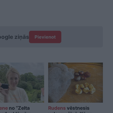
ogle ziņās
Pievienot
ene
no “Zelta
Rudens
vēstnesis