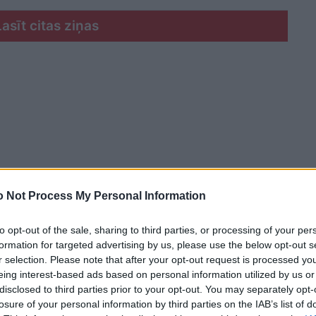
Lasīt citas ziņas
 Not Process My Personal Information
to opt-out of the sale, sharing to third parties, or processing of your per
formation for targeted advertising by us, please use the below opt-out s
r selection. Please note that after your opt-out request is processed y
eing interest-based ads based on personal information utilized by us or
disclosed to third parties prior to your opt-out. You may separately opt-
 tam, kad daudzi zviedri dodas zvilnēt Taizemes
losure of your personal information by third parties on the IAB’s list of