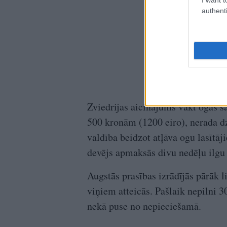
authenti
Zviedrijas aicinājums vākt ogas s
500 kronām (1200 eiro), nerada d
valdība beidzot atļāva ogu lasītāj
devējs apmaksās divu nedēļu ilgu 
Augstās prasības izrādījās pārāk 
viņiem atteicās. Pašlaik nepilni 3
nekā puse no nepieciešamā.