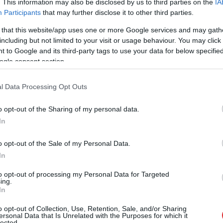
. This information may also be disclosed by us to third parties on the
IA
emes rīsu saimniecību zemnieku lido uz
Participants
that may further disclose it to other third parties.
es, ko ziemeļnieki paši vairs nevēlas, novērojis
 that this website/app uses one or more Google services and may gath
including but not limited to your visit or usage behaviour. You may click 
 to Google and its third-party tags to use your data for below specifi
as. Līdz astoņdesmito gadu beigām zviedru
ogle consent section.
s gadā pavadīja mežā, vācot savvaļas ogas un
l Data Processing Opt Outs
o opt-out of the Sharing of my personal data.
In
o opt-out of the Sale of my Personal Data.
In
to opt-out of processing my Personal Data for Targeted
ing.
In
o opt-out of Collection, Use, Retention, Sale, and/or Sharing
ersonal Data that Is Unrelated with the Purposes for which it
ūdu var pieļaut
VIDEO. Smaga nakts
lected.