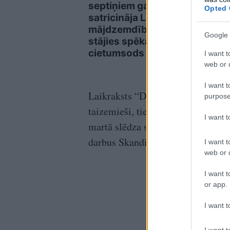
septiņiem gadiem
daud
Opted 
satricināja Latviju:
apme
mājdzemdību lietā
brīd
Google 
stājies spēkā
auto
cietumsods
neuz
I want t
grāb
web or d
I want t
Laikraksts “Dagens Nyheter” seci
purpose
taizemieši, tie citi – no Ukrainas
I want 
martā slēdza savas robežas ar ES,
darbus Skandināvijā.
I want t
web or d
I want t
or app.
I want t
I want t