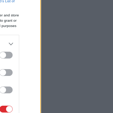
B’s List of
er and store
to grant or
ed purposes