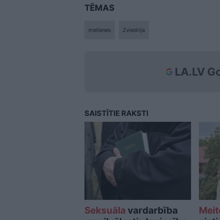
TĒMAS
mellenes
Zviedrija
LA.LV Go
SAISTĪTIE RAKSTI
Seksuāla
vardarbība
Meit