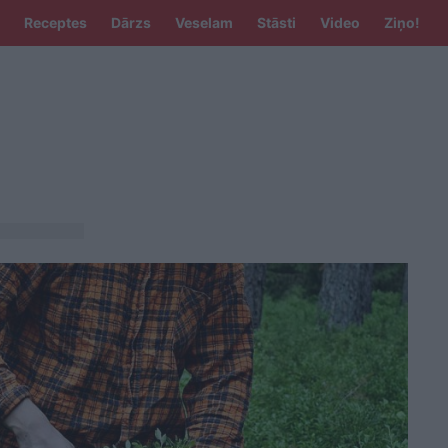
Receptes
Dārzs
Veselam
Stāsti
Video
Ziņo!