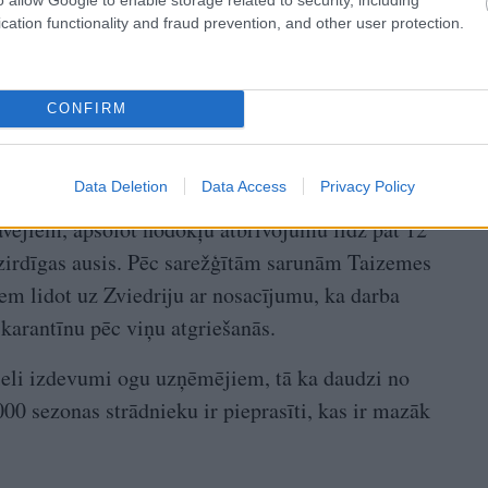
cation functionality and fraud prevention, and other user protection.
CONFIRM
Data Deletion
Data Access
Privacy Policy
avējiem, apsolot nodokļu atbrīvojumu līdz pat 12
zirdīgas ausis. Pēc sarežģītām sarunām Taizemes
iem lidot uz Zviedriju ar nosacījumu, ka darba
karantīnu pēc viņu atgriešanās.
lieli izdevumi ogu uzņēmējiem, tā ka daudzi no
000 sezonas strādnieku ir pieprasīti, kas ir mazāk