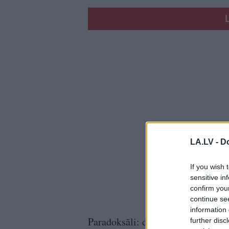
LA.LV -
Do
If you wish 
sensitive in
confirm you
continue se
information 
Paradoksāli: dažus mēnešus pirms
further disc