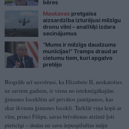
bēres
Maskavas
pretgaisa
aizsardzība izturējusi milzīgu
dronu vilni – analītiķi izdara
secinājumus
“Mums ir milzīgs daudzums
munīcijas!” Tramps draud ar
cietumu tiem, kuri apgalvo
pretējo
Biogrāfe arī uzsvērusi, ka Elizabete II, neskatoties
uz saviem gadiem, ir viena no ietekmīgākajām
ģimenes loceklēm arī privātos jautājumos, kas
skar ikvienu ģimenes locekli. Turklāt viņa kopā ar
vīru, princi Filipu, savas brīvdienas atzīmē ļoti
pieticīgi – dodas uz savu ārpuspilsētas māju