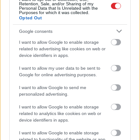
Numerologi izceļ četrus dzimšanas
Retention, Sale, and/or Sharing of my
Personal Data that Is Unrelated with the
datumus, kuru īpašniekiem brīvība ir īpaši
Purposes for which it was collected.
svarīga
Opted Out
Google consents
Dzer
un tievē? Nosauktas 9 tējas, kas
palīdzēs atbrīvoties no liekā svara
I want to allow Google to enable storage
Atcelt
Ziņot
related to advertising like cookies on web or
Lasīt citas ziņas
device identifiers in apps.
I want to allow my user data to be sent to
Google for online advertising purposes.
I want to allow Google to send me
personalized advertising.
I want to allow Google to enable storage
related to analytics like cookies on web or
device identifiers in apps.
I want to allow Google to enable storage
related to functionality of the website or app.