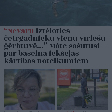
“Nevaru
iztēloties
četrgadnieku vienu vīriešu
ģērbtuvē…” Māte sašutusi
par baseina iekšējās
kārtības noteikumiem