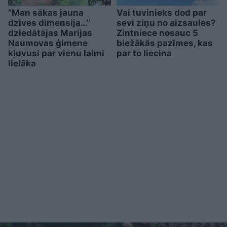
“Man sākas jauna
Vai tuvinieks dod par
dzīves dimensija…”
sevi ziņu no aizsaules?
dziedātājas Marijas
Zintniece nosauc 5
Naumovas ģimene
biežākās pazīmes, kas
kļuvusi par vienu laimi
par to liecina
lielāka