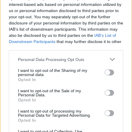
interest-based ads based on personal information utilized by
Ieva Adamss: “Ja jūs
us or personal information disclosed to third parties prior to
your opt-out. You may separately opt-out of the further
turpināsiet nemīlēt vīru un
disclosure of your personal information by third parties on the
dot, jums būs vēzis”
IAB’s list of downstream participants. This information may
also be disclosed by us to third parties on the
IAB’s List of
Downstream Participants
that may further disclose it to other
LASĪTĀKIE
third parties.
Ārsti
nosauc četrus augļus ar kuru ēšanu
Please note that this website/app uses one or more Google
pēc 45 gadu vecuma nevajadzētu pārlieku
Personal Data Processing Opt Outs
services and may gather and store information including but
aizrauties
not limited to your visit or usage behaviour. You may click to
I want to opt-out of the Sharing of my
personal data.
grant or deny consent to Google and its third-party tags to
Opted In
Armands
Puče: “Skaidrs, ka tas ir
use your data for below specified purposes in below Google
sarunāts “veikals”! Bet vai jūs domājat, ka
consent section.
I want to opt-out of the Sale of my
visi Latvijā ir muļķi?”
Personal Data.
Opted In
TESTS.
Tikai cilvēki ar laucinieka DNS
I want to opt-out of processing my
spēs iegūt 80% šajā lauku gudrību testā
Personal Data for Targeted Advertising.
Opted In
Vai
darbs no 9.00 līdz 17.00 jūs tracina?
I want to opt-out of Collection, Use,