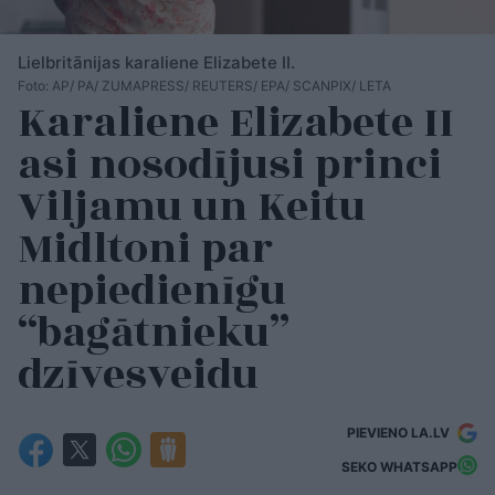
Lielbritānijas karaliene Elizabete II.
Foto: AP/ PA/ ZUMAPRESS/ REUTERS/ EPA/ SCANPIX/ LETA
Karaliene Elizabete II
asi nosodījusi princi
Viljamu un Keitu
Midltoni par
nepiedienīgu
“bagātnieku”
dzīvesveidu
PIEVIENO LA.LV
SEKO WHATSAPP