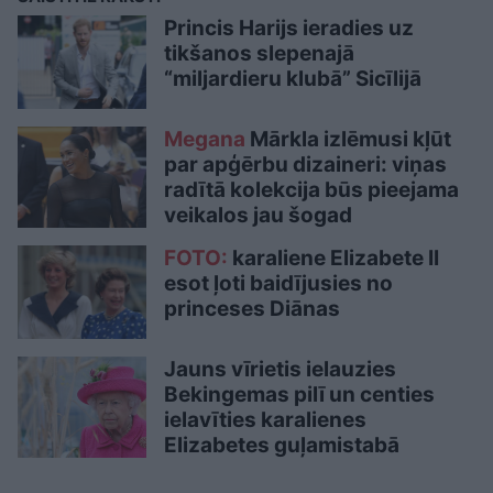
Princis Harijs ieradies uz
tikšanos slepenajā
“miljardieru klubā” Sicīlijā
Megana
Mārkla izlēmusi kļūt
par apģērbu dizaineri: viņas
radītā kolekcija būs pieejama
veikalos jau šogad
FOTO:
karaliene Elizabete II
esot ļoti baidījusies no
princeses Diānas
Jauns vīrietis ielauzies
Bekingemas pilī un centies
ielavīties karalienes
Elizabetes guļamistabā