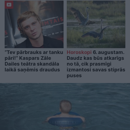
“Tev pārbrauks ar tanku
Horoskopi
6. augustam.
pāri!” Kaspars Zāle
Daudz kas būs atkarīgs
Dailes teātra skandāla
no tā, cik prasmīgi
laikā saņēmis draudus
izmantosi savas stiprās
puses