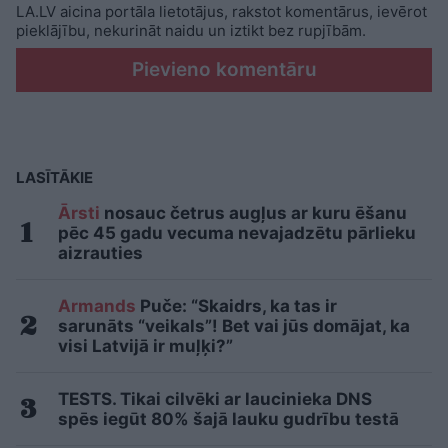
LA.LV aicina portāla lietotājus, rakstot komentārus, ievērot
pieklājību, nekurināt naidu un iztikt bez rupjībām.
Pievieno komentāru
LASĪTĀKIE
Ārsti
nosauc četrus augļus ar kuru ēšanu
pēc 45 gadu vecuma nevajadzētu pārlieku
aizrauties
Armands
Puče: “Skaidrs, ka tas ir
sarunāts “veikals”! Bet vai jūs domājat, ka
visi Latvijā ir muļķi?”
TESTS. Tikai cilvēki ar laucinieka DNS
spēs iegūt 80% šajā lauku gudrību testā