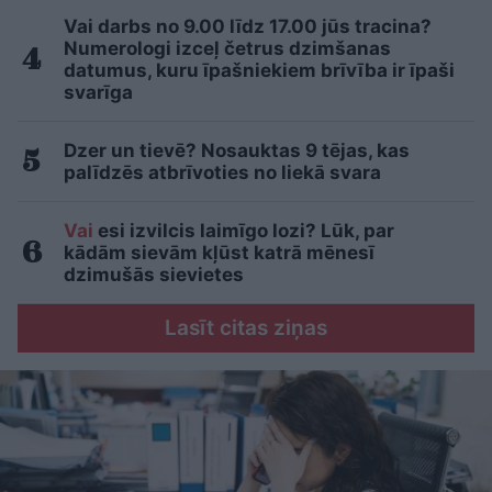
Vai darbs no 9.00 līdz 17.00 jūs tracina?
Numerologi izceļ četrus dzimšanas
datumus, kuru īpašniekiem brīvība ir īpaši
svarīga
Dzer un tievē? Nosauktas 9 tējas, kas
palīdzēs atbrīvoties no liekā svara
Vai
esi izvilcis laimīgo lozi? Lūk, par
kādām sievām kļūst katrā mēnesī
dzimušās sievietes
Lasīt citas ziņas