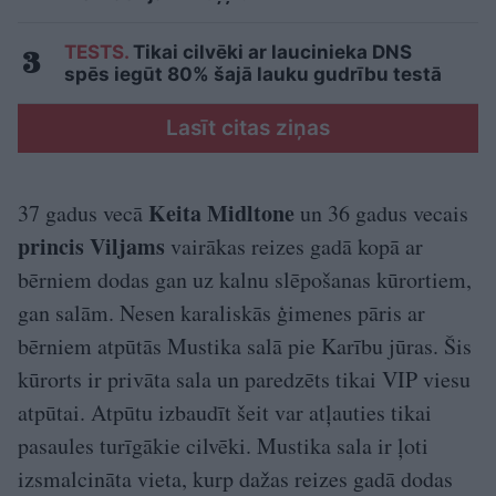
TESTS.
Tikai cilvēki ar laucinieka DNS
spēs iegūt 80% šajā lauku gudrību testā
Lasīt citas ziņas
Keita Midltone
37 gadus vecā
un 36 gadus vecais
princis Viljams
vairākas reizes gadā kopā ar
bērniem dodas gan uz kalnu slēpošanas kūrortiem,
gan salām. Nesen karaliskās ģimenes pāris ar
bērniem atpūtās Mustika salā pie Karību jūras. Šis
kūrorts ir privāta sala un paredzēts tikai VIP viesu
atpūtai. Atpūtu izbaudīt šeit var atļauties tikai
pasaules turīgākie cilvēki. Mustika sala ir ļoti
izsmalcināta vieta, kurp dažas reizes gadā dodas