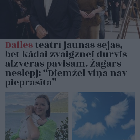
Dailes
teātrī jaunas sejas,
bet kādai zvaigznei durvis
aizveras pavisam. Žagars
neslēpj: “Diemžēl viņa nav
pieprasīta”