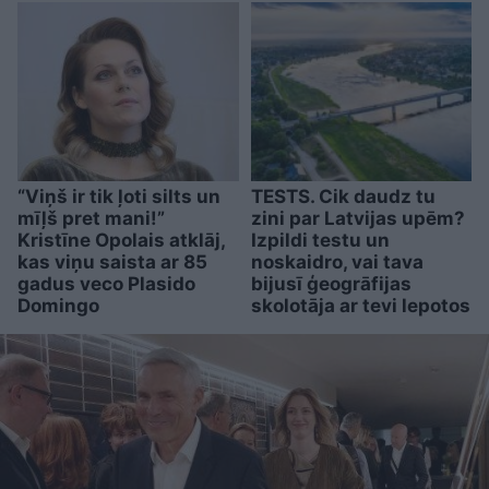
“Viņš ir tik ļoti silts un
TESTS. Cik daudz tu
mīļš pret mani!”
zini par Latvijas upēm?
Kristīne Opolais atklāj,
Izpildi testu un
kas viņu saista ar 85
noskaidro, vai tava
gadus veco Plasido
bijusī ģeogrāfijas
Domingo
skolotāja ar tevi lepotos