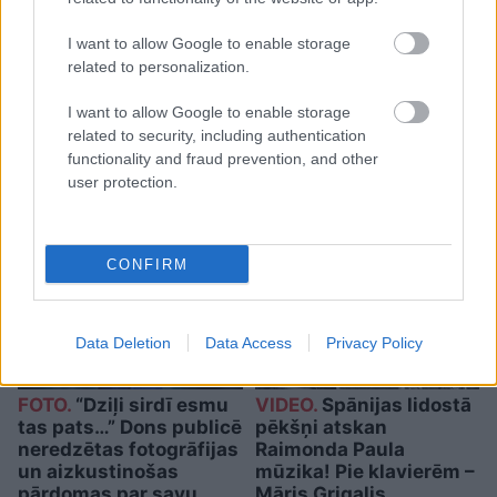
I want to allow Google to enable storage
Cilvēkus
aizrāvis ātrs IQ
related to personalization.
tests: tas liks izkustināt
I want to allow Google to enable storage
smadzenes, lai pārbaudītu
related to security, including authentication
tavu erudīciju
functionality and fraud prevention, and other
user protection.
CONFIRM
Data Deletion
Data Access
Privacy Policy
FOTO.
“Dziļi sirdī esmu
VIDEO.
Spānijas lidostā
tas pats…” Dons publicē
pēkšņi atskan
neredzētas fotogrāfijas
Raimonda Paula
un aizkustinošas
mūzika! Pie klavierēm –
pārdomas par savu
Māris Grigalis