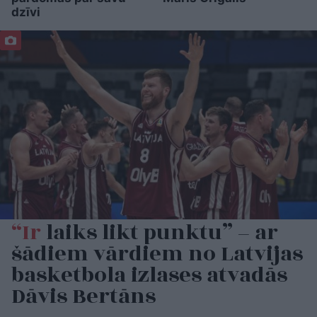
dzīvi
“Ir
laiks likt punktu” – ar
šādiem vārdiem no Latvijas
basketbola izlases atvadās
Dāvis Bertāns