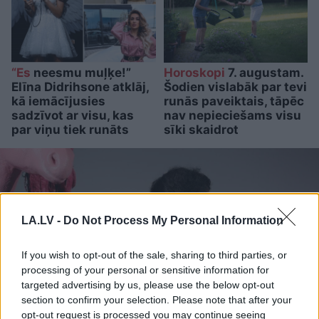
“Es
neesmu muļķe!”
Horoskopi
7. augustam.
Elīna Didrihsone atklāj,
Šodien vislabāk par tevi
kā iemācījusies
runās paveiktais, tāpēc
sadzīvot ar visu, kas
nav nepieciešams visu
par viņu tiek runāts
sīki skaidrot
LA.LV -
Do Not Process My Personal Information
If you wish to opt-out of the sale, sharing to third parties, or
processing of your personal or sensitive information for
targeted advertising by us, please use the below opt-out
section to confirm your selection. Please note that after your
opt-out request is processed you may continue seeing