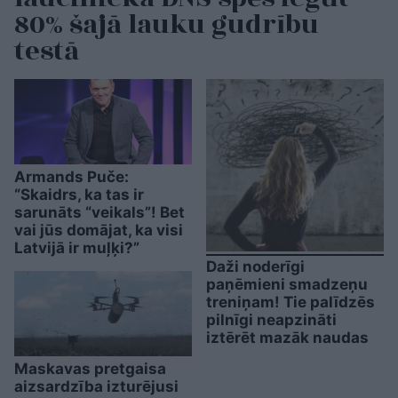
80% šajā lauku gudrību
testā
Armands Puče:
“Skaidrs, ka tas ir
sarunāts “veikals”! Bet
vai jūs domājat, ka visi
Latvijā ir muļķi?”
Daži noderīgi
paņēmieni smadzeņu
treniņam! Tie palīdzēs
pilnīgi neapzināti
iztērēt mazāk naudas
Maskavas pretgaisa
aizsardzība izturējusi