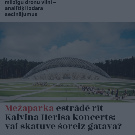
milzīgu dronu vilni –
analītiķi izdara
secinājumus
Mežaparka
estrādē rīt
Kalvina Herisa koncerts:
vai skatuve šoreiz gatava?