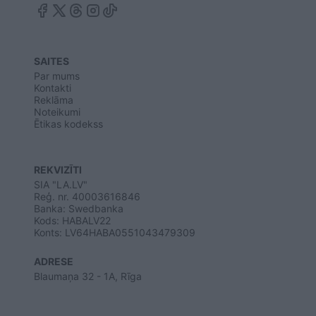
SAITES
Par mums
Kontakti
Reklāma
Noteikumi
Ētikas kodekss
REKVIZĪTI
SIA "LA.LV"
Reģ. nr. 40003616846
Banka: Swedbanka
Kods: HABALV22
Konts: LV64HABA0551043479309
ADRESE
Blaumaņa 32 - 1A, Rīga