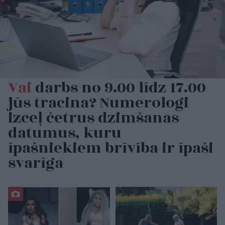
Vai
darbs no 9.00 līdz 17.00
jūs tracina? Numerologi
izceļ četrus dzimšanas
datumus, kuru
īpašniekiem brīvība ir īpaši
svarīga