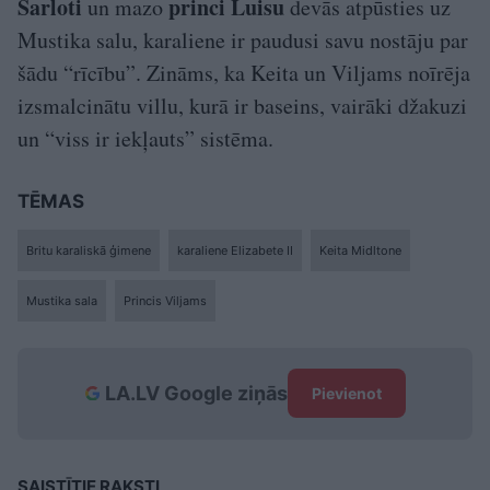
Šarloti
princi Luisu
un mazo
devās atpūsties uz
Mustika salu, karaliene ir paudusi savu nostāju par
šādu “rīcību”. Zināms, ka Keita un Viljams noīrēja
izsmalcinātu villu, kurā ir baseins, vairāki džakuzi
un “viss ir iekļauts” sistēma.
TĒMAS
Britu karaliskā ģimene
karaliene Elizabete II
Keita Midltone
Mustika sala
Princis Viljams
LA.LV Google ziņās
Pievienot
SAISTĪTIE RAKSTI