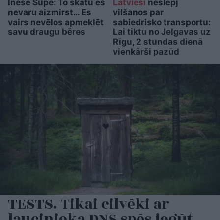
Inese Supe: To skatu es
Latvieši
neslēpj
nevaru aizmirst… Es
vilšanos par
vairs nevēlos apmeklēt
sabiedrisko transportu:
savu draugu bēres
Lai tiktu no Jelgavas uz
Rīgu, 2 stundas dienā
vienkārši pazūd
TESTS. Tikai cilvēki ar
laucinieka DNS spēs iegūt