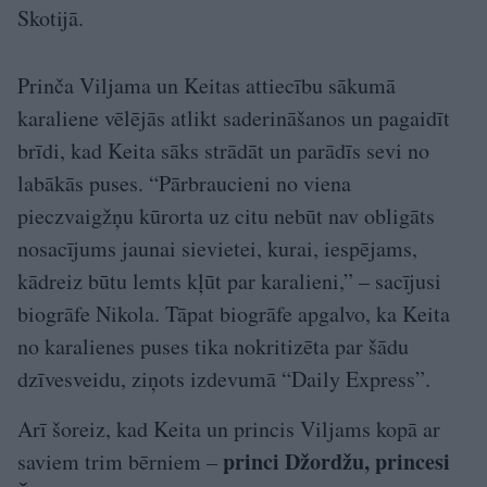
Skotijā.
Prinča Viljama un Keitas attiecību sākumā
karaliene vēlējās atlikt saderināšanos un pagaidīt
brīdi, kad Keita sāks strādāt un parādīs sevi no
labākās puses. “Pārbraucieni no viena
pieczvaigžņu kūrorta uz citu nebūt nav obligāts
nosacījums jaunai sievietei, kurai, iespējams,
kādreiz būtu lemts kļūt par karalieni,” – sacījusi
biogrāfe Nikola. Tāpat biogrāfe apgalvo, ka Keita
no karalienes puses tika nokritizēta par šādu
dzīvesveidu, ziņots izdevumā “Daily Express”.
Arī šoreiz, kad Keita un princis Viljams kopā ar
princi Džordžu, princesi
saviem trim bērniem –