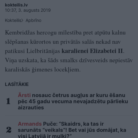
kokteilis.lv
10:37, 3. augusts 2019
Kokteilis
Apbrīno
Kembridžas hercogu mīlestība pret atpūtu kalnu
slēpšanas kūrortos un privātās salās nekad nav
karalienei Elizabetei II
patikusi Lielbritānijas
.
Viņa uzskata, ka šāds smalks dzīvesveids nepiestāv
karaliskās ģimenes locekļiem.
LASĪTĀKIE
Ārsti
nosauc četrus augļus ar kuru ēšanu
pēc 45 gadu vecuma nevajadzētu pārlieku
aizrauties
Armands
Puče: “Skaidrs, ka tas ir
sarunāts “veikals”! Bet vai jūs domājat, ka
visi Latvijā ir muļķi?”