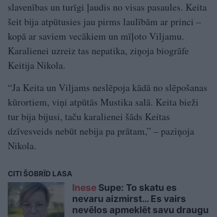
slavenības un turīgi ļaudis no visas pasaules. Keita
šeit bija atpūtusies jau pirms laulībām ar princi –
kopā ar saviem vecākiem un mīļoto Viljamu.
Karalienei uzreiz tas nepatika, ziņoja biogrāfe
Keitija Nikola.
“Ja Keita un Viljams neslēpoja kādā no slēpošanas
kūrortiem, viņi atpūtās Mustika salā. Keita bieži
tur bija bijusi, taču karalienei šāds Keitas
dzīvesveids nebūt nebija pa prātam,” – paziņoja
Nikola.
CITI ŠOBRĪD LASA
Inese
Supe: To skatu es
nevaru aizmirst… Es vairs
nevēlos apmeklēt savu draugu