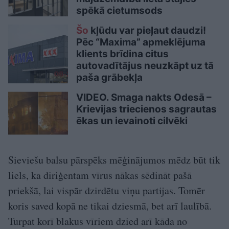
spēkā cietumsods
Šo
kļūdu var pieļaut daudzi!
Pēc “Maxima” apmeklējuma
klients brīdina citus
autovadītājus neuzkāpt uz tā
paša grābekļa
VIDEO. Smaga nakts Odesā –
Krievijas triecienos sagrautas
ēkas un ievainoti cilvēki
Sieviešu balsu pārspēks mēģinājumos mēdz būt tik
liels, ka diriģentam vīrus nākas sēdināt pašā
priekšā, lai vispār dzirdētu viņu partijas. Tomēr
koris saved kopā ne tikai dziesmā, bet arī laulībā.
Turpat korī blakus vīriem dzied arī kāda no