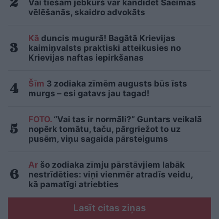
Vai tiešām jebkurš var kandidēt Saeimas
vēlēšanās, skaidro advokāts
Kā
duncis mugurā! Bagātā Krievijas
kaimiņvalsts praktiski atteikusies no
Krievijas naftas iepirkšanas
Šīm
3 zodiaka zīmēm augusts būs īsts
murgs – esi gatavs jau tagad!
FOTO.
“Vai tas ir normāli?” Guntars veikalā
nopērk tomātu, taču, pārgriežot to uz
pusēm, viņu sagaida pārsteigums
Ar
šo zodiaka zīmju pārstāvjiem labāk
nestrīdēties: viņi vienmēr atradīs veidu,
kā pamatīgi atriebties
Lasīt citas ziņas