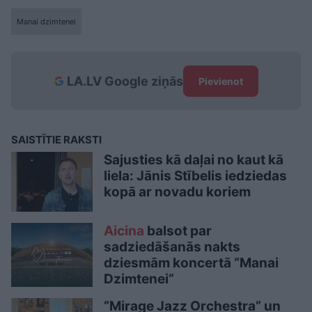
Manai dzimtenei
LA.LV Google ziņās
Pievienot
SAISTĪTIE RAKSTI
Sajusties kā daļai no kaut kā
liela: Jānis Stībelis iedziedas
kopā ar novadu koriem
Aicina
balsot par
sadziedāšanās nakts
dziesmām koncertā “Manai
Dzimtenei”
“Mirage Jazz Orchestra” un