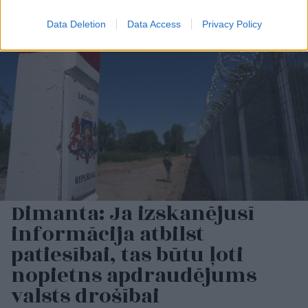
Data Deletion
Data Access
Privacy Policy
Dimanta: Ja izskanējusī
informācija atbilst
patiesībai, tas būtu ļoti
nopietns apdraudējums
valsts drošībai