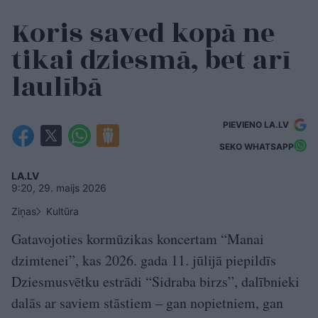
Koris saved kopā ne
tikai dziesmā, bet arī
laulībā
PIEVIENO LA.LV
SEKO WHATSAPP
LA.LV
9:20, 29. maijs 2026
Ziņas
Kultūra
Gatavojoties kormūzikas koncertam “Manai
dzimtenei”, kas 2026. gada 11. jūlijā piepildīs
Dziesmusvētku estrādi “Sidraba birzs”, dalībnieki
dalās ar saviem stāstiem – gan nopietniem, gan