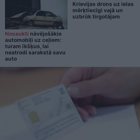
Krievijas drons uz ielas
mērķtiecīgi vajā un
uzbrūk tirgotājam
Nosaukti
nāvējošākie
automobiļi uz ceļiem:
turam īkšķus, lai
neatrodi sarakstā savu
auto