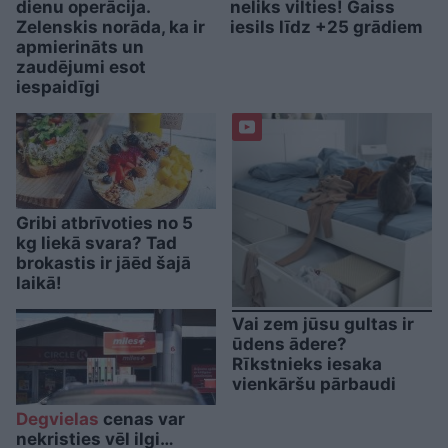
dienu operācija.
neliks vilties! Gaiss
Zelenskis norāda, ka ir
iesils līdz +25 grādiem
apmierināts un
zaudējumi esot
iespaidīgi
Gribi atbrīvoties no 5
kg liekā svara? Tad
brokastis ir jāēd šajā
laikā!
Vai zem jūsu gultas ir
ūdens ādere?
Rīkstnieks iesaka
vienkāršu pārbaudi
Degvielas
cenas var
nekristies vēl ilgi…