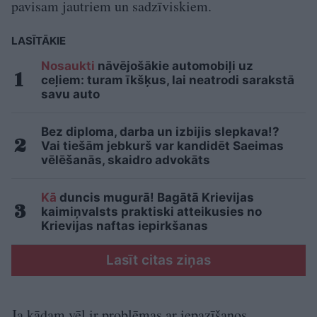
pavisam jautriem un sadzīviskiem.
LASĪTĀKIE
Nosaukti
nāvējošākie automobiļi uz
ceļiem: turam īkšķus, lai neatrodi sarakstā
savu auto
Bez diploma, darba un izbijis slepkava!?
Vai tiešām jebkurš var kandidēt Saeimas
vēlēšanās, skaidro advokāts
Kā
duncis mugurā! Bagātā Krievijas
kaimiņvalsts praktiski atteikusies no
Krievijas naftas iepirkšanas
Lasīt citas ziņas
Ja kādam vēl ir problēmas ar iepazīšanos,