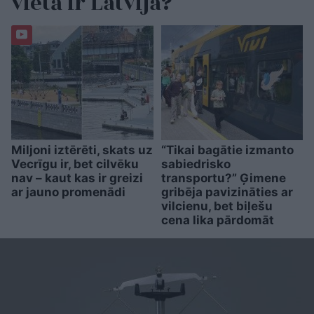
vietā ir Latvija?
Miljoni iztērēti, skats uz
“Tikai bagātie izmanto
Vecrīgu ir, bet cilvēku
sabiedrisko
nav – kaut kas ir greizi
transportu?” Ģimene
ar jauno promenādi
gribēja pavizināties ar
vilcienu, bet biļešu
cena lika pārdomāt