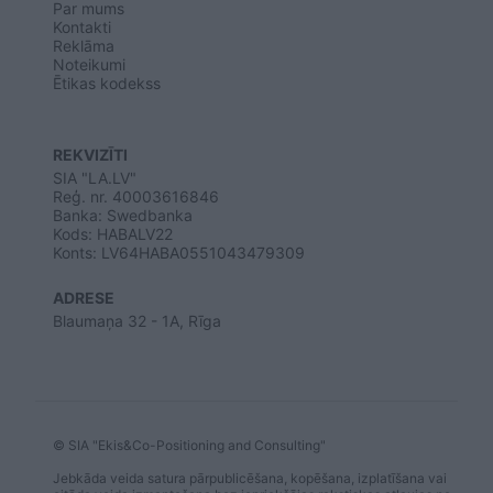
Par mums
Kontakti
Reklāma
Noteikumi
Ētikas kodekss
REKVIZĪTI
SIA "LA.LV"
Reģ. nr. 40003616846
Banka: Swedbanka
Kods: HABALV22
Konts: LV64HABA0551043479309
ADRESE
Blaumaņa 32 - 1A, Rīga
© SIA "Ekis&Co-Positioning and Consulting"
Jebkāda veida satura pārpublicēšana, kopēšana, izplatīšana vai