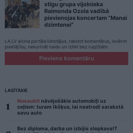
stīgu grupa vijolnieka
Raimonda Ozola vadībā
pievienojas koncertam “Manai
dzimtenei”
LA.LV aicina portāla lietotājus, rakstot komentārus, ievērot
pieklājību, nekurināt naidu un iztikt bez rupjībām.
Pievieno komentāru
LASĪTĀKIE
Nosaukti
nāvējošākie automobiļi uz
ceļiem: turam īkšķus, lai neatrodi sarakstā
savu auto
Bez diploma, darba un izbijis slepkava!?