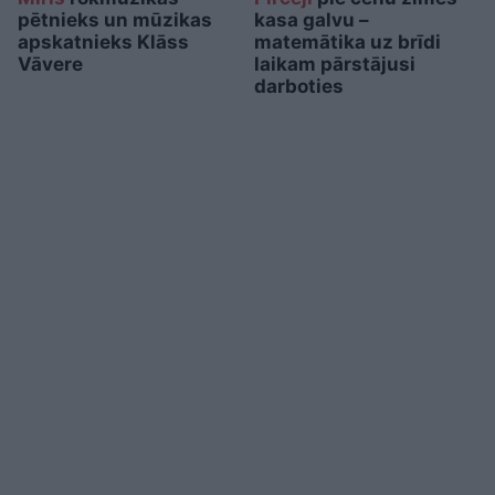
pētnieks un mūzikas
kasa galvu –
apskatnieks Klāss
matemātika uz brīdi
Vāvere
laikam pārstājusi
darboties