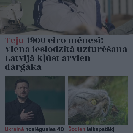
Teju
1900 eiro mēnesī!
Viena ieslodzītā uzturēšana
Latvijā kļūst arvien
dārgāka
Ukrainā
noslēgusies 40
Šodien
laikapstākļi