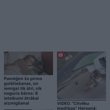
Pamēģini šo pirms
gulētiešanas, un
iemigsi tik ātri, cik
noguris bērns: 8
ieteikumi ātrākai
aizmigšanai
VIDEO. “Cilvēku
medības” Hersonā: