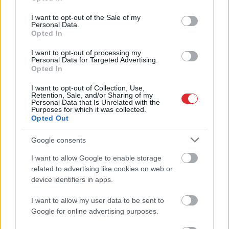
use your data for below specified purposes in below Google
consent section.
I want to opt-out of the Sale of my
Viņu skatiens “izurbjas”
Personal Data.
Opted In
citiem cauri: 3 datumi,
kuros dzimušos mēdz
I want to opt-out of processing my
Personal Data for Targeted Advertising.
uzskatīt par biedējošiem
Opted In
I want to opt-out of Collection, Use,
Retention, Sale, and/or Sharing of my
Personal Data that Is Unrelated with the
Purposes for which it was collected.
Opted Out
Google consents
I want to allow Google to enable storage
Atcelt
Ziņot
related to advertising like cookies on web or
TESTS.
Ja vari izlasīt
“Mēs
turpināmies!”
device identifiers in apps.
vārdus, kas apgriezti
Kaspars Zemītis ar
augšpēdus, ar tevi
lepnumu atrāda savu
I want to allow my user data to be sent to
pagaidām viss ir
jauno statusu
Google for online advertising purposes.
kārtībā