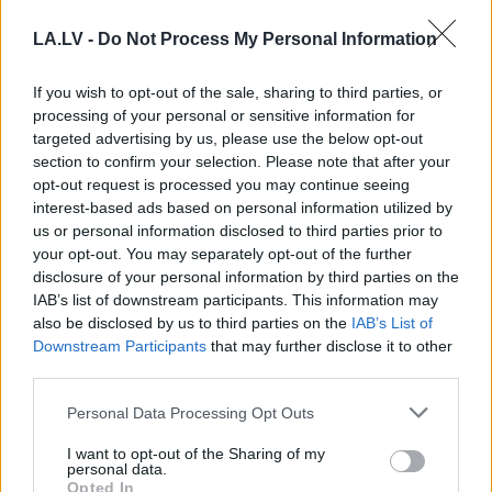
LA.LV -
Do Not Process My Personal Information
If you wish to opt-out of the sale, sharing to third parties, or
Bez diploma, darba un
FOTO.
“Vai tas ir
processing of your personal or sensitive information for
izbijis slepkava!? Vai
normāli?” Guntars
targeted advertising by us, please use the below opt-out
tiešām jebkurš var
veikalā nopērk tomātu,
section to confirm your selection. Please note that after your
kandidēt Saeimas
taču, pārgriežot to uz
vēlēšanās, skaidro
pusēm, viņu sagaida
opt-out request is processed you may continue seeing
advokāts
pārsteigums
interest-based ads based on personal information utilized by
us or personal information disclosed to third parties prior to
your opt-out. You may separately opt-out of the further
disclosure of your personal information by third parties on the
IAB’s list of downstream participants. This information may
also be disclosed by us to third parties on the
IAB’s List of
Downstream Participants
that may further disclose it to other
third parties.
Please note that this website/app uses one or more Google
Personal Data Processing Opt Outs
services and may gather and store information including but
not limited to your visit or usage behaviour. You may click to
I want to opt-out of the Sharing of my
personal data.
grant or deny consent to Google and its third-party tags to
Opted In