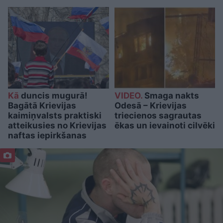
Kā
duncis mugurā!
VIDEO.
Smaga nakts
Bagātā Krievijas
Odesā – Krievijas
kaimiņvalsts praktiski
triecienos sagrautas
atteikusies no Krievijas
ēkas un ievainoti cilvēki
naftas iepirkšanas