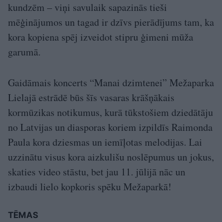
kundzēm – viņi savulaik sapazinās tieši
mēģinājumos un tagad ir dzīvs pierādījums tam, ka
kora kopiena spēj izveidot stipru ģimeni mūža
garumā.
Gaidāmais koncerts “Manai dzimtenei” Mežaparka
Lielajā estrādē būs šīs vasaras krāšņākais
kormūzikas notikumus, kurā tūkstošiem dziedātāju
no Latvijas un diasporas koriem izpildīs Raimonda
Paula kora dziesmas un iemīļotas melodijas. Lai
uzzinātu visus kora aizkulišu noslēpumus un jokus,
skaties video stāstu, bet jau 11. jūlijā nāc un
izbaudi lielo kopkoris spēku Mežaparkā!
TĒMAS