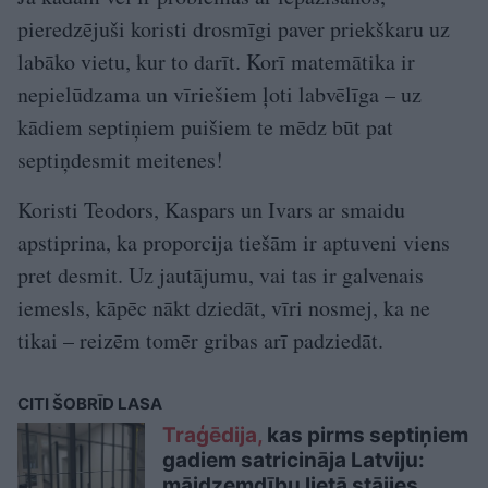
pieredzējuši koristi drosmīgi paver priekškaru uz
labāko vietu, kur to darīt. Korī matemātika ir
nepielūdzama un vīriešiem ļoti labvēlīga – uz
kādiem septiņiem puišiem te mēdz būt pat
septiņdesmit meitenes!
Koristi Teodors, Kaspars un Ivars ar smaidu
apstiprina, ka proporcija tiešām ir aptuveni viens
pret desmit. Uz jautājumu, vai tas ir galvenais
iemesls, kāpēc nākt dziedāt, vīri nosmej, ka ne
tikai – reizēm tomēr gribas arī padziedāt.
CITI ŠOBRĪD LASA
Traģēdija,
kas pirms septiņiem
gadiem satricināja Latviju:
mājdzemdību lietā stājies