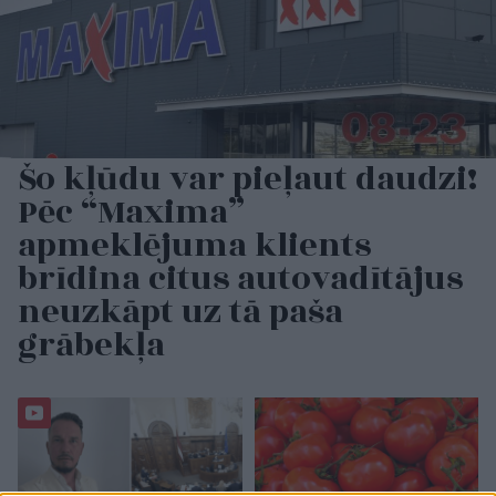
Šo kļūdu var pieļaut daudzi!
Pēc “Maxima”
apmeklējuma klients
brīdina citus autovadītājus
neuzkāpt uz tā paša
grābekļa