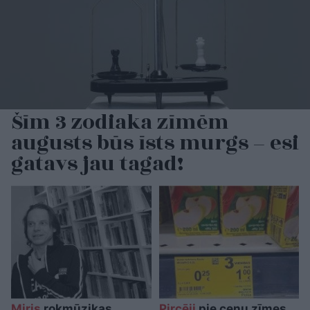
Šīm 3 zodiaka zīmēm
augusts būs īsts murgs – esi
gatavs jau tagad!
Miris
rokmūzikas
Pircēji
pie cenu zīmes