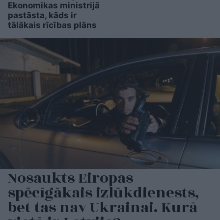
Ekonomikas ministrijā
pastāsta, kāds ir
tālākais rīcības plāns
Nosaukts Eiropas
spēcīgākais izlūkdienests,
bet tas nav Ukrainai. Kurā