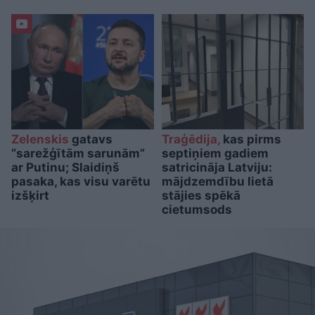
Zelenskis
gatavs
Traģēdija,
kas pirms
“sarežģītām sarunām”
septiņiem gadiem
ar Putinu; Slaidiņš
satricināja Latviju:
pasaka, kas visu varētu
mājdzemdību lietā
izšķirt
stājies spēkā
cietumsods