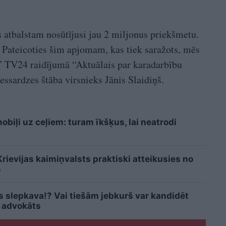
 atbalstam nosūtījusi jau 2 miljonus priekšmetu.
. Pateicoties šim apjomam, kas tiek saražots, mēs
,” TV24 raidījumā “Aktuālais par karadarbību
sardzes štāba virsnieks Jānis Slaidiņš.
biļi uz ceļiem: turam īkšķus, lai neatrodi
ievijas kaimiņvalsts praktiski atteikusies no
s
is slepkava!? Vai tiešām jebkurš var kandidēt
 advokāts