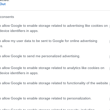
ls līdz +25 grādiem
Zelenskis norāda, ka ir
Out
apmierināts un
zaudējumi esot
Atcelt
Ziņot
consents
iespaidīgi
o allow Google to enable storage related to advertising like cookies on
evice identifiers in apps.
s. Tas bija tas sūtījums, kur šeit studijā bija
mes ir ļoti labas no Ukrainas puses. Tas īstenībā
o allow my user data to be sent to Google for online advertising
s.
, pateicoties sabiedrībai, mēs spējam šādus
ebilst Slaidiņš.
to allow Google to send me personalized advertising.
o allow Google to enable storage related to analytics like cookies on
evice identifiers in apps.
o allow Google to enable storage related to functionality of the website
o allow Google to enable storage related to personalization.
o allow Google to enable storage related to security, including