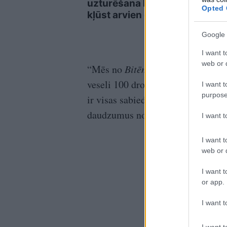
uzturēšana Latvijā
iesi
Opted 
kļūst arvien dārgāka
Google 
I want t
web or d
“Mēs no
Bitēm
jau ņēmām šos dronu
veseli 100 droni. Protams, atsauks
I want t
purpose
ir visas sabiedrības panākums, ka
daudzumus nosūtīt uz Ukrainu,” pi
I want 
I want t
web or d
I want t
or app.
I want t
I want t