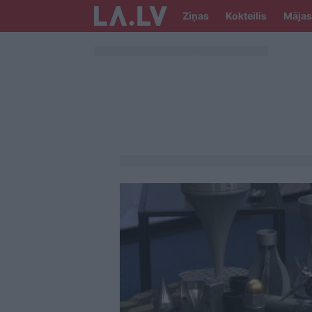
Ziņas
Kokteilis
Mājas