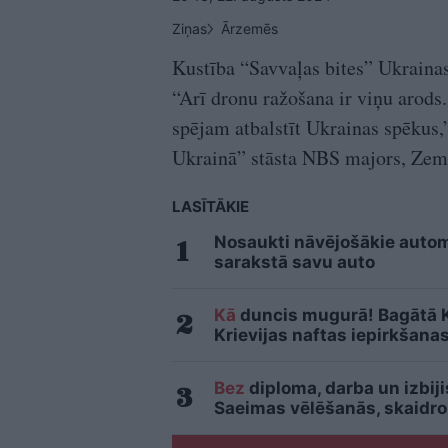
Ziņas
Ārzemēs
Kustība “Savvaļas bites” Ukrainas
“Arī dronu ražošana ir viņu arods
spējam atbalstīt Ukrainas spēkus
Ukrainā” stāsta NBS majors, Zemes
LASĪTĀKIE
Nosaukti nāvējošākie automo
sarakstā savu auto
Kā
duncis mugurā! Bagātā Kr
Krievijas naftas iepirkšana
Bez
diploma, darba un izbij
Saeimas vēlēšanās, skaidro