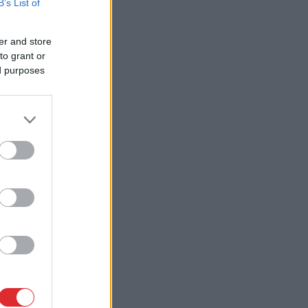
B’s List of
er and store
to grant or
ed purposes