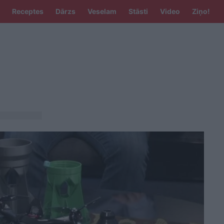
Receptes
Dārzs
Veselam
Stāsti
Video
Ziņo!