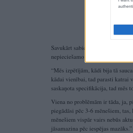
authenti
Savukārt sabiedriskais aktīvists I
nepieciešamo dronu ražošana:
“Mēs izpētījām, kādi bija tā sauc
kādai vienībai, tad parasti katrai 
saskaņota specifikācija, tad mēs 
Viena no problēmām ir tāda, ja, p
piegādāsi pēc 3-6 mēnešiem, tas, k
mēnešiem vispār vairs nebūs aktuāli
jāsamazina pēc iespējas mazāks.”