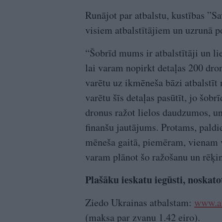
Runājot par atbalstu, kustības ”Sa
visiem atbalstītājiem un uzrunā po
“Šobrīd mums ir atbalstītāji un l
lai varam nopirkt detaļas 200 dro
varētu uz ikmēneša bāzi atbalstīt
varētu šīs detaļas pasūtīt, jo šob
dronus ražot lielos daudzumos, un j
finanšu jautājums. Protams, paldi
mēneša gaitā, piemēram, vienam vai
varam plānot šo ražošanu un rēķin
Plašāku ieskatu iegūsti, noskato
Ziedo Ukrainas atbalstam:
www.at
(maksa par zvanu 1.42 eiro).