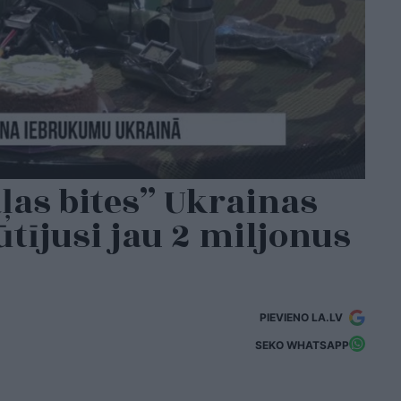
ļas bites” Ukrainas
tījusi jau 2 miljonus
PIEVIENO LA.LV
SEKO WHATSAPP