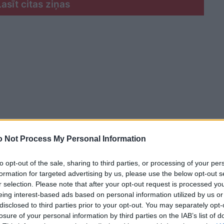
Lasīt citas ziņas
 Not Process My Personal Information
to opt-out of the sale, sharing to third parties, or processing of your per
formation for targeted advertising by us, please use the below opt-out s
r selection. Please note that after your opt-out request is processed y
eing interest-based ads based on personal information utilized by us or
kopīgiem spēkiem un ir liels prieks un gandarījums,
disclosed to third parties prior to your opt-out. You may separately opt-
ušies mūsu aicinājumam. Tagad, kad esam uzņēmuši
losure of your personal information by third parties on the IAB’s list of