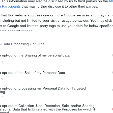
. This information may also be disclosed by us to third parties on the
IA
rā apgādājuši Ukrainas vienības ar bezmaksas
Participants
that may further disclose it to other third parties.
niem,” stāstu turpina kustības ”Savvaļas bites”
 that this website/app uses one or more Google services and may gath
including but not limited to your visit or usage behaviour. You may click 
 to Google and its third-party tags to use your data for below specifi
āsta, ar ko kustības “Savvaļas bites” droni
ogle consent section.
niem.
l Data Processing Opt Outs
o opt-out of the Sharing of my personal data.
In
o opt-out of the Sale of my Personal Data.
In
to opt-out of processing my Personal Data for Targeted
ing.
In
en laikapstākļi
Ukrainā
noslēgusies
o opt-out of Collection, Use, Retention, Sale, and/or Sharing
s vilties! Gaiss
40 dienu operācija.
ersonal Data that Is Unrelated with the Purposes for which it
lected.