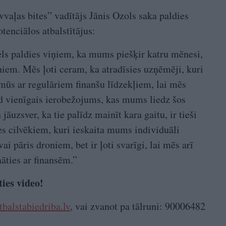
vvaļas bites” vadītājs Jānis Ozols saka paldies
tenciālos atbalstītājus:
iels paldies viņiem, ka mums piešķir katru mēnesi,
niem. Mēs ļoti ceram, ka atradīsies uzņēmēji, kuri
 mūs ar regulāriem finanšu līdzekļiem, lai mēs
rīd vienīgais ierobežojums, kas mums liedz šos
āuzsver, ka tie palīdz mainīt kara gaitu, ir tieši
es cilvēkiem, kuri ieskaita mums individuāli
 pāris droniem, bet ir ļoti svarīgi, lai mēs arī
āties ar finansēm.”
ties video!
balstabiedriba.lv
, vai zvanot pa tālruni: 90006482