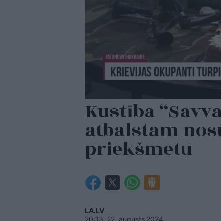
Kustība “Savva
atbalstam nosū
priekšmetu
LA.LV
20:13, 22. augusts 2024