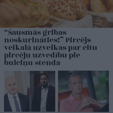
“Šausmās gribas
noskurināties!” Pircējs
veikalā uzvelkas par citu
pircēju uzvedību pie
bulciņu stenda