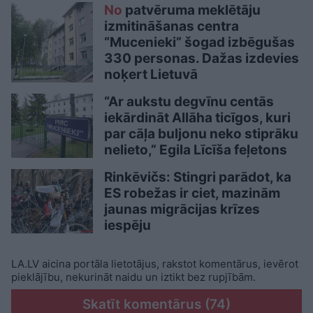
No
patvēruma meklētāju
izmitināšanas centra
“Mucenieki” šogad izbēgušas
330 personas. Dažas izdevies
noķert Lietuvā
“Ar aukstu degvīnu centās
iekārdināt Allāha ticīgos, kuri
par cāļa buljonu neko stiprāku
nelieto,” Egila Līcīša feļetons
Rinkēvičs: Stingri parādot, ka
ES robežas ir ciet, mazinām
jaunas migrācijas krīzes
iespēju
LA.LV aicina portāla lietotājus, rakstot komentārus, ievērot
pieklājību, nekurināt naidu un iztikt bez rupjībām.
Skatīt komentārus (74)