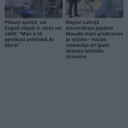
Pilsoņi spriež, vai
Rūgts! Latvijā
šogad vispār ir vērts iet
slavenākais japānis
vēlēt: “Man ir tā
Masaki mijis gredzenus
apnikusi politiskā AI
ar mīļoto – kāzās
šļura!”
izskanēja arī īpaši
skaista latviešu
dziesma