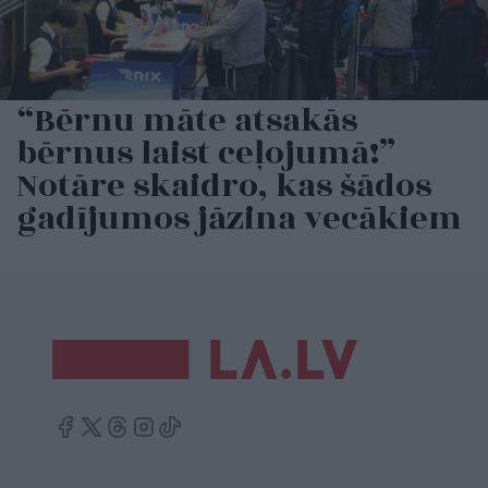
“Bērnu māte atsakās
bērnus laist ceļojumā!”
Notāre skaidro, kas šādos
gadījumos jāzina vecākiem