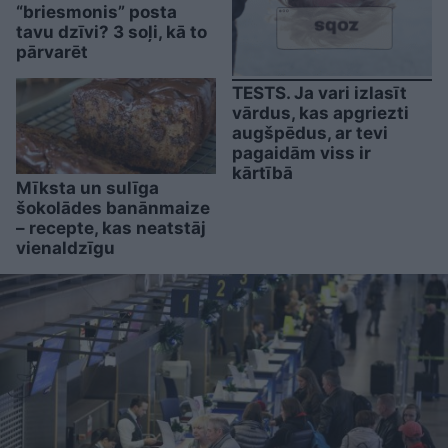
“briesmonis” posta
tavu dzīvi? 3 soļi, kā to
pārvarēt
TESTS. Ja vari izlasīt
vārdus, kas apgriezti
augšpēdus, ar tevi
pagaidām viss ir
kārtībā
Mīksta un sulīga
šokolādes banānmaize
– recepte, kas neatstāj
vienaldzīgu