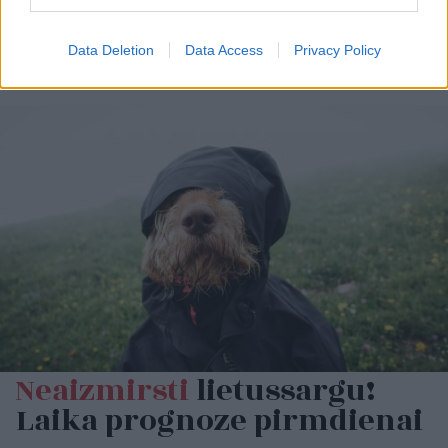
Data Deletion
Data Access
Privacy Policy
Neaizmirsti
lietussargu!
Laika prognoze pirmdienai