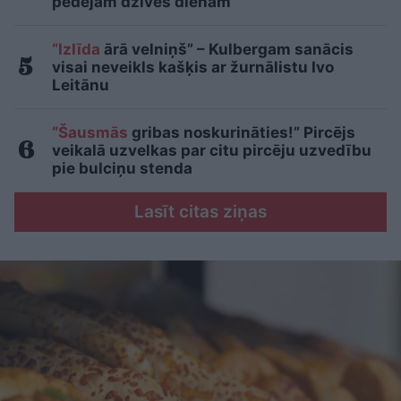
pēdējām dzīves dienām
“Izlīda
ārā velniņš” – Kulbergam sanācis
visai neveikls kašķis ar žurnālistu Ivo
Leitānu
“Šausmās
gribas noskurināties!” Pircējs
veikalā uzvelkas par citu pircēju uzvedību
pie bulciņu stenda
Lasīt citas ziņas