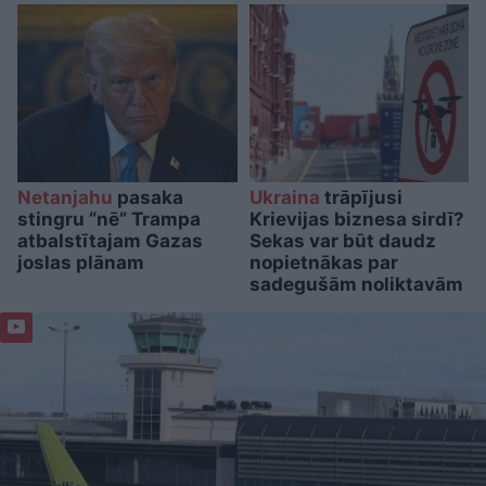
Netanjahu
pasaka
Ukraina
trāpījusi
stingru “nē” Trampa
Krievijas biznesa sirdī?
atbalstītajam Gazas
Sekas var būt daudz
joslas plānam
nopietnākas par
sadegušām noliktavām