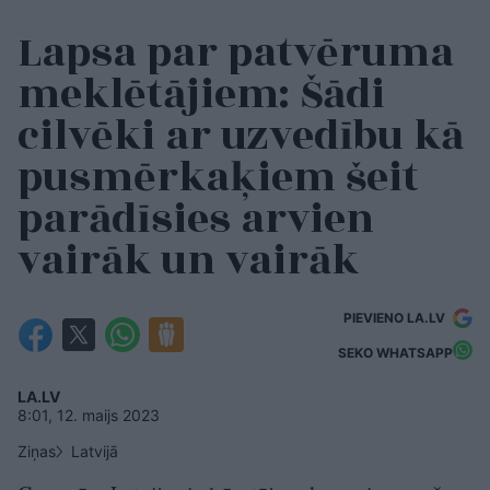
Lapsa par patvēruma
meklētājiem: Šādi
cilvēki ar uzvedību kā
pusmērkaķiem šeit
parādīsies arvien
vairāk un vairāk
PIEVIENO LA.LV
SEKO WHATSAPP
LA.LV
8:01, 12. maijs 2023
Ziņas
Latvijā