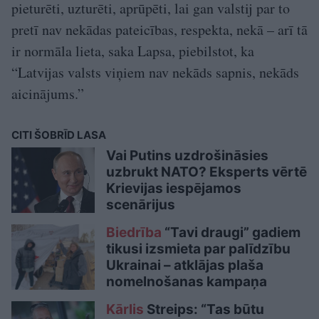
pieturēti, uzturēti, aprūpēti, lai gan valstij par to
pretī nav nekādas pateicības, respekta, nekā – arī tā
ir normāla lieta, saka Lapsa, piebilstot, ka
“Latvijas valsts viņiem nav nekāds sapnis, nekāds
aicinājums.”
CITI ŠOBRĪD LASA
Vai Putins uzdrošināsies
uzbrukt NATO? Eksperts vērtē
Krievijas iespējamos
scenārijus
Biedrība
“Tavi draugi” gadiem
tikusi izsmieta par palīdzību
Ukrainai – atklājas plaša
nomelnošanas kampaņa
Kārlis
Streips: “Tas būtu