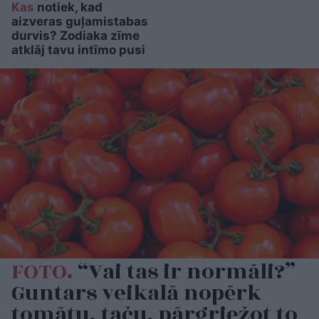
Kas
notiek, kad
aizveras guļamistabas
durvis? Zodiaka zīme
atklāj tavu intīmo pusi
FOTO.
“Vai tas ir normāli?”
Guntars veikalā nopērk
tomātu, taču, pārgriežot to