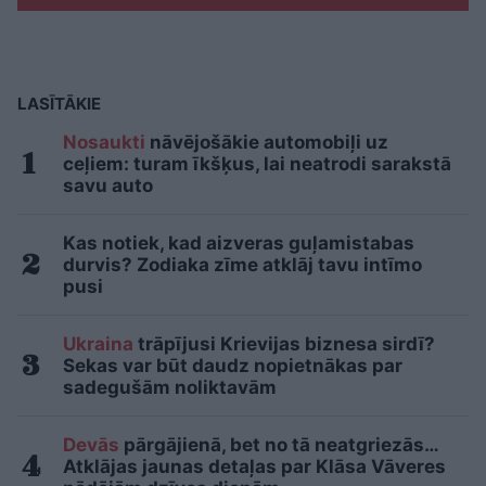
LASĪTĀKIE
Nosaukti
nāvējošākie automobiļi uz
ceļiem: turam īkšķus, lai neatrodi sarakstā
savu auto
Kas notiek, kad aizveras guļamistabas
durvis? Zodiaka zīme atklāj tavu intīmo
pusi
Ukraina
trāpījusi Krievijas biznesa sirdī?
Sekas var būt daudz nopietnākas par
sadegušām noliktavām
Devās
pārgājienā, bet no tā neatgriezās…
Atklājas jaunas detaļas par Klāsa Vāveres