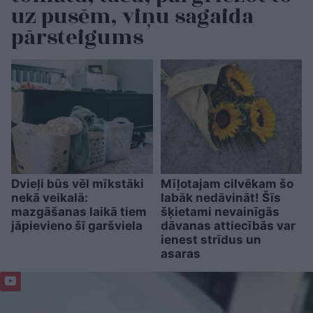
uz pusēm, viņu sagaida
pārsteigums
Dvieļi būs vēl mīkstāki
Mīļotajam cilvēkam šo
nekā veikalā:
labāk nedāvināt! Šīs
mazgāšanas laikā tiem
šķietami nevainīgās
jāpievieno šī garšviela
dāvanas attiecībās var
ienest strīdus un
asaras