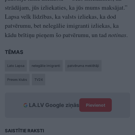
strādājam, jūs izliekaties, ka jūs mums maksājat.”
Lapsa velk līdzības, ka valsts izliekas, ka dod
patvērumu, bet nelegālie imigranti izliekas, ka
kādu brītiņu pieņem šo patvērumu, un tad
notinas
.
TĒMAS
Lato Lapsa
nelegālie imigranti
patvēruma meklētāji
Preses klubs
TV24
LA.LV Google ziņās
Pievienot
SAISTĪTIE RAKSTI