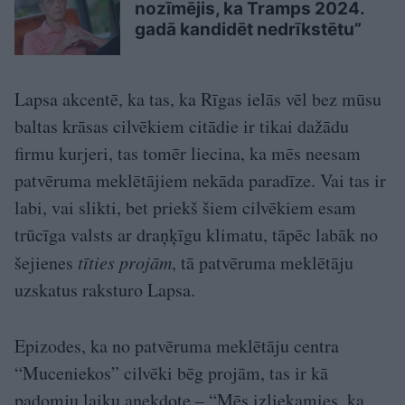
nozīmējis, ka Tramps 2024.
gadā kandidēt nedrīkstētu”
Lapsa akcentē, ka tas, ka Rīgas ielās vēl bez mūsu
baltas krāsas cilvēkiem citādie ir tikai dažādu
firmu kurjeri, tas tomēr liecina, ka mēs neesam
patvēruma meklētājiem nekāda paradīze. Vai tas ir
labi, vai slikti, bet priekš šiem cilvēkiem esam
trūcīga valsts ar draņķīgu klimatu, tāpēc labāk no
šejienes
tīties projām
, tā patvēruma meklētāju
uzskatus raksturo Lapsa.
Epizodes, ka no patvēruma meklētāju centra
“Muceniekos” cilvēki bēg projām, tas ir kā
padomju laiku anekdote – “Mēs izliekamies, ka