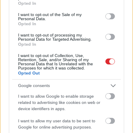
grant or deny consent to Google and its third-party tags to
Opted In
use your data for below specified purposes in below Google
consent section.
I want to opt-out of the Sale of my
Personal Data.
Opted In
I want to opt-out of processing my
Kartupeļu horoskops: ko
Personal Data for Targeted Advertising.
Opted In
par tevi liecina tavs
I want to opt-out of Collection, Use,
mīļākais kartupeļu ēdiens?
Retention, Sale, and/or Sharing of my
Personal Data that Is Unrelated with the
Purposes for which it was collected.
Opted Out
Google consents
I want to allow Google to enable storage
Atcelt
Ziņot
related to advertising like cookies on web or
device identifiers in apps.
I want to allow my user data to be sent to
Stendzenieks asi par
Biedrība
“Tavi draugi”
Google for online advertising purposes.
migrantiem: Viņi testē,
gadiem tikusi izsmieta