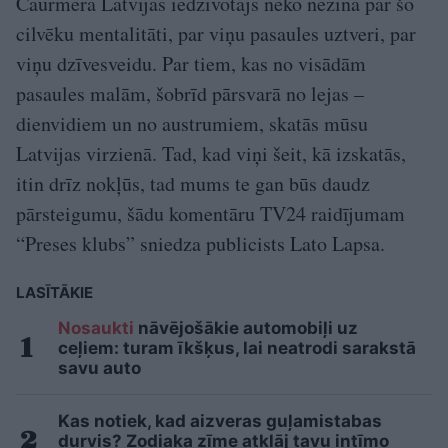
Caurmēra Latvijas iedzīvotājs neko nezina par šo
cilvēku mentalitāti, par viņu pasaules uztveri, par
viņu dzīvesveidu. Par tiem, kas no visādām
pasaules malām, šobrīd pārsvarā no lejas –
dienvidiem un no austrumiem, skatās mūsu
Latvijas virzienā. Tad, kad viņi šeit, kā izskatās,
itin drīz nokļūs, tad mums te gan būs daudz
pārsteigumu, šādu komentāru TV24 raidījumam
“Preses klubs” sniedza publicists Lato Lapsa.
LASĪTĀKIE
Nosaukti
nāvējošākie automobiļi uz
ceļiem: turam īkšķus, lai neatrodi sarakstā
savu auto
Kas notiek, kad aizveras guļamistabas
durvis? Zodiaka zīme atklāj tavu intīmo