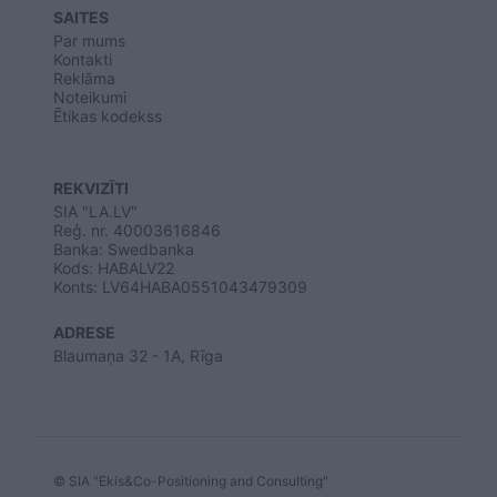
SAITES
Par mums
Kontakti
Reklāma
Noteikumi
Ētikas kodekss
REKVIZĪTI
SIA "LA.LV"
Reģ. nr. 40003616846
Banka: Swedbanka
Kods: HABALV22
Konts: LV64HABA0551043479309
ADRESE
Blaumaņa 32 - 1A, Rīga
© SIA "Ekis&Co-Positioning and Consulting"