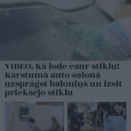
VIDEO. Kā lode caur stiklu!
Karstumā auto salonā
uzsprāgst baloniņš un izsit
priekšējo stiklu