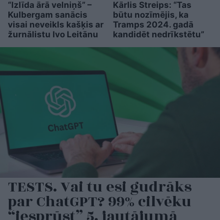
“Izlīda ārā velniņš” –
Kārlis Streips: “Tas
Kulbergam sanācis
būtu nozīmējis, ka
visai neveikls kašķis ar
Tramps 2024. gadā
žurnālistu Ivo Leitānu
kandidēt nedrīkstētu”
TESTS. Vai tu esi gudrāks
par ChatGPT? 99% cilvēku
“iesprūst” 5. jautājumā