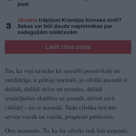
pusi
Ukraina
trāpījusi Krievijas biznesa sirdī?
Sekas var būt daudz nopietnākas par
sadegušām noliktavām
Lasīt citas ziņas
Tas, ka viņi uzvedas kā
sasodīti pusmērkaķi
un
tamlīdzīgi, ir pilnīgi normāli, jo cilvēki pasaulē ir
dažādi, dažādi dzīvo un uzvedas, dažādi
iemācījušies skatīties uz pasauli, dzīvot savā
cūkkūtī
– tas ir normāli. Šādu cilvēku šeit būs
arvien vairāk un vairāk, prognozē publicists.
Otrs moments. To, ka šie cilvēki tiek šeit uzņemti,