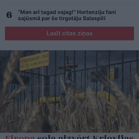
“Man arī tagad vajag!” Hortenziju fani
sajūsmā par šo tirgotāju Salaspilī
Lasīt citas ziņas
Eiropa
sola aizvērt Krievijas