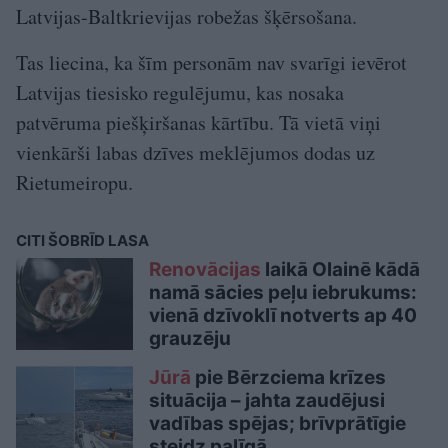
Latvijas-Baltkrievijas robežas šķērsošana.
Tas liecina, ka šīm personām nav svarīgi ievērot
Latvijas tiesisko regulējumu, kas nosaka
patvēruma piešķiršanas kārtību. Tā vietā viņi
vienkārši labas dzīves meklējumos dodas uz
Rietumeiropu.
CITI ŠOBRĪD LASA
Renovācijas
laikā Olainē kādā
namā sācies peļu iebrukums:
vienā dzīvoklī notverts ap 40
grauzēju
Jūrā
pie Bērzciema krīzes
situācija – jahta zaudējusi
vadības spējas; brīvprātīgie
steidz palīgā