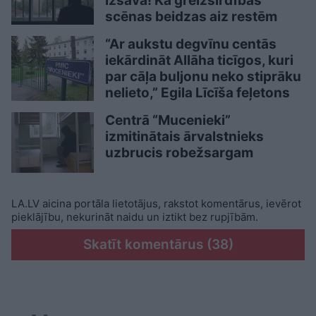
izšāva! Kā greizsirdības
scēnas beidzas aiz restēm
“Ar aukstu degvīnu centās
iekārdināt Allāha ticīgos, kuri
par cāļa buljonu neko stiprāku
nelieto,” Egila Līcīša feļetons
Centrā “Mucenieki”
izmitinātais ārvalstnieks
uzbrucis robežsargam
LA.LV aicina portāla lietotājus, rakstot komentārus, ievērot
pieklājību, nekurināt naidu un iztikt bez rupjībām.
Skatīt komentārus (38)