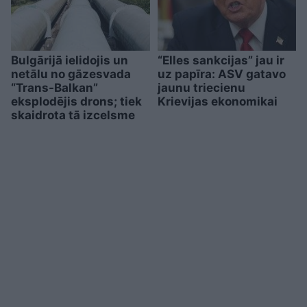
Bulgārijā ielidojis un
“Elles sankcijas” jau ir
netālu no gāzesvada
uz papīra: ASV gatavo
“Trans-Balkan”
jaunu triecienu
eksplodējis drons; tiek
Krievijas ekonomikai
skaidrota tā izcelsme