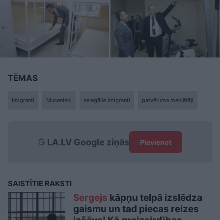
TĒMAS
imigranti
Mucenieki
nelegālie imigranti
patvēruma meklētāji
LA.LV Google ziņās
Pievienot
SAISTĪTIE RAKSTI
Sergejs
kāpņu telpā izslēdza
gaismu un tad piecas reizes