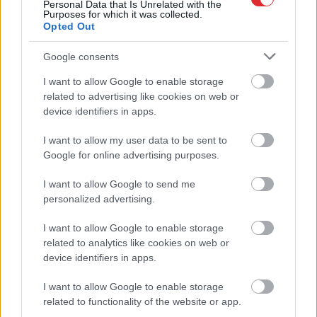
Personal Data that Is Unrelated with the
Purposes for which it was collected.
Opted Out
Google consents
I want to allow Google to enable storage
Atcelt
Ziņot
Cik tālu deputāts var
“Nu šī ir cilvēku
related to advertising like cookies on web or
aizbraukt par valsts
krāpšana!” Depozīta
naudu? Sabiedrība sāk
glāze vai vienkārši ar
device identifiers in apps.
rēķināt un atklājas
varu iedots maksas
vareni cipari
trauks – pasākumu
I want to allow my user data to be sent to
apmeklētāji sāk
Google for online advertising purposes.
dusmoties
I want to allow Google to send me
personalized advertising.
I want to allow Google to enable storage
related to analytics like cookies on web or
device identifiers in apps.
I want to allow Google to enable storage
related to functionality of the website or app.