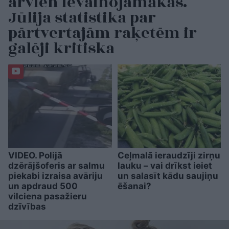
arvien ievainojamākas.
Jūlija statistika par
pārtvertajām raķetēm ir
galēji kritiska
VIDEO. Polijā
Ceļmalā ieraudzīji zirņu
dzērājšoferis ar salmu
lauku – vai drīkst ieiet
piekabi izraisa avāriju
un salasīt kādu saujiņu
un apdraud 500
ēšanai?
vilciena pasažieru
dzīvības