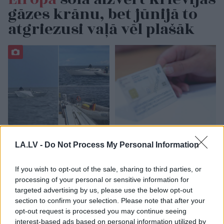
gāzes krānu, bet jūnijā to
atgriezusi vaļā vēl plašāk
Jūrā pie Bērzciema
Vai būs jātaisa jauna
krīzes situācija – jahta
eID karte? LVRTC atbild
LA.LV -
Do Not Process My Personal Information
zaudējusi vadības
uz jautājumiem par
spējas; brīvprātīgie
gada beigās daļai
If you wish to opt-out of the sale, sharing to third parties, or
steidz palīgā
sabiedrības
processing of your personal or sensitive information for
gaidāmajām
targeted advertising by us, please use the below opt-out
pārmaiņām
section to confirm your selection. Please note that after your
opt-out request is processed you may continue seeing
interest-based ads based on personal information utilized by