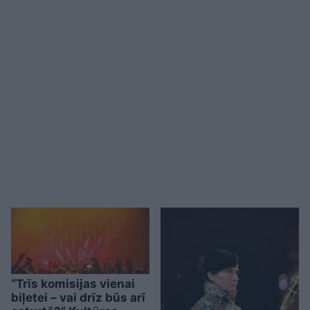
“Trīs komisijas vienai
biļetei – vai drīz būs arī