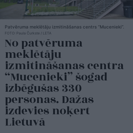
Patvēruma meklētāju izmitināšanas centrs “Mucenieki”.
FOTO: Paula Čurkste / LETA
No patvēruma
meklētāju
izmitināšanas centra
“Mucenieki” šogad
izbēgušas 330
personas. Dažas
izdevies noķert
Lietuvā