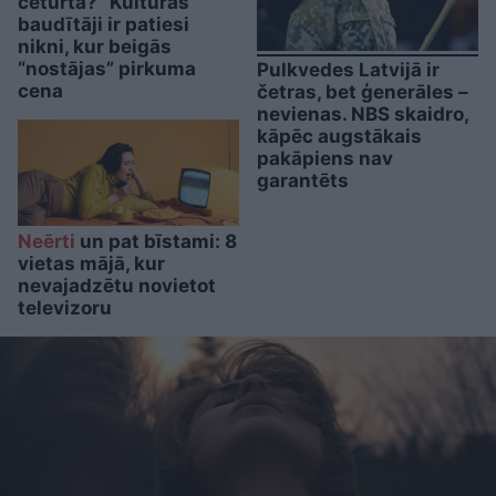
ceturtā?” Kultūras
baudītāji ir patiesi
nikni, kur beigās
“nostājas” pirkuma
Pulkvedes Latvijā ir
cena
četras, bet ģenerāles –
nevienas. NBS skaidro,
kāpēc augstākais
pakāpiens nav
garantēts
Neērti
un pat bīstami: 8
vietas mājā, kur
nevajadzētu novietot
televizoru