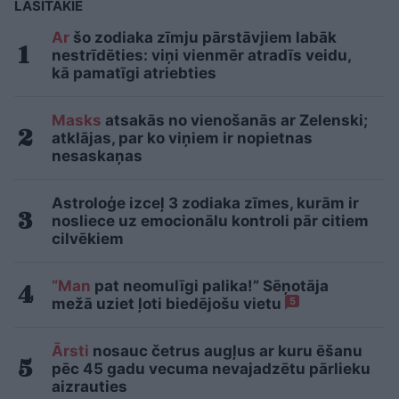
LASĪTĀKIE
Ar
šo zodiaka zīmju pārstāvjiem labāk
nestrīdēties: viņi vienmēr atradīs veidu,
kā pamatīgi atriebties
Masks
atsakās no vienošanās ar Zelenski;
atklājas, par ko viņiem ir nopietnas
nesaskaņas
Astroloģe izceļ 3 zodiaka zīmes, kurām ir
nosliece uz emocionālu kontroli pār citiem
cilvēkiem
“Man
pat neomulīgi palika!” Sēņotāja
mežā uziet ļoti biedējošu vietu
5
Ārsti
nosauc četrus augļus ar kuru ēšanu
pēc 45 gadu vecuma nevajadzētu pārlieku
aizrauties