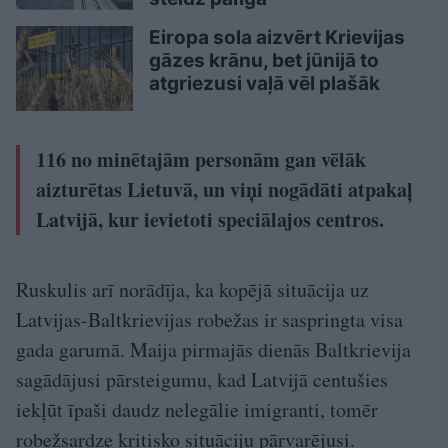
Eiropa sola aizvērt Krievijas
gāzes krānu, bet jūnijā to
atgriezusi vaļā vēl plašāk
116 no minētajām personām gan vēlāk
aizturētas Lietuvā, un viņi nogādāti atpakaļ
Latvijā, kur ievietoti speciālajos centros.
Ruskulis arī norādīja, ka kopējā situācija uz
Latvijas-Baltkrievijas robežas ir saspringta visa
gada garumā. Maija pirmajās dienās Baltkrievija
sagādājusi pārsteigumu, kad Latvijā centušies
iekļūt īpaši daudz nelegālie imigranti, tomēr
robežsardze kritisko situāciju pārvarējusi.