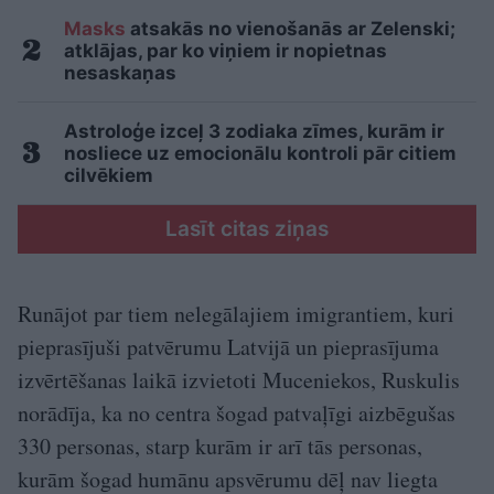
Masks
atsakās no vienošanās ar Zelenski;
atklājas, par ko viņiem ir nopietnas
nesaskaņas
Astroloģe izceļ 3 zodiaka zīmes, kurām ir
nosliece uz emocionālu kontroli pār citiem
cilvēkiem
Lasīt citas ziņas
Runājot par tiem nelegālajiem imigrantiem, kuri
pieprasījuši patvērumu Latvijā un pieprasījuma
izvērtēšanas laikā izvietoti Muceniekos, Ruskulis
norādīja, ka no centra šogad patvaļīgi aizbēgušas
330 personas, starp kurām ir arī tās personas,
kurām šogad humānu apsvērumu dēļ nav liegta