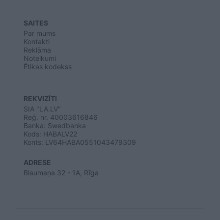
SAITES
Par mums
Kontakti
Reklāma
Noteikumi
Ētikas kodekss
REKVIZĪTI
SIA "LA.LV"
Reģ. nr. 40003616846
Banka: Swedbanka
Kods: HABALV22
Konts: LV64HABA0551043479309
ADRESE
Blaumaņa 32 - 1A, Rīga