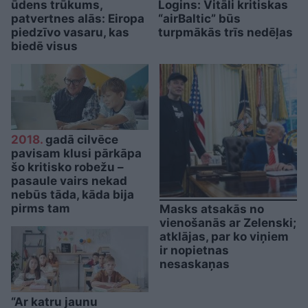
ūdens trūkums,
Logins: Vitāli kritiskas
patvertnes alās: Eiropa
“airBaltic” būs
piedzīvo vasaru, kas
turpmākās trīs nedēļas
biedē visus
2018.
gadā cilvēce
pavisam klusi pārkāpa
šo kritisko robežu –
pasaule vairs nekad
nebūs tāda, kāda bija
pirms tam
Masks atsakās no
vienošanās ar Zelenski;
atklājas, par ko viņiem
ir nopietnas
nesaskaņas
“Ar katru jaunu