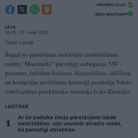
PIEVIENO LA.LV
SEKO WHATSAPP
LETA
16:35, 10. maijs 2023
Ziņas
Latvijā
Šogad no patvēruma meklētāju izmitināšanas
centra “Mucenieki” patvaļīgi aizbēgušas 330
personas, trešdien Saeimas Aizsardzības, iekšlietu
un korupcijas novēršanas komisijā pastāstīja Valsts
robežsardzes priekšnieka vietnieks Ivars Ruskulis.
LASĪTĀKIE
Ar šo zodiaka zīmju pārstāvjiem labāk
nestrīdēties: viņi vienmēr atradīs veidu,
kā pamatīgi atriebties