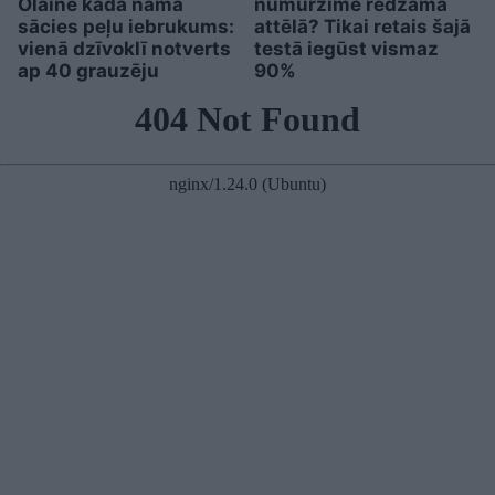
Olainē kādā namā
numurzīme redzama
sācies peļu iebrukums:
attēlā? Tikai retais šajā
vienā dzīvoklī notverts
testā iegūst vismaz
ap 40 grauzēju
90%