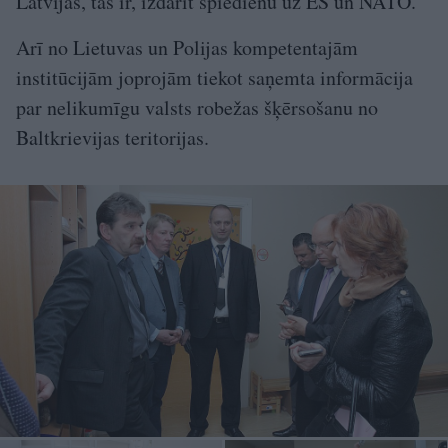
Latvijas, tas ir, izdarīt spiedienu uz ES un NATO.
Arī no Lietuvas un Polijas kompetentajām
institūcijām joprojām tiekot saņemta informācija
par nelikumīgu valsts robežas šķērsošanu no
Baltkrievijas teritorijas.