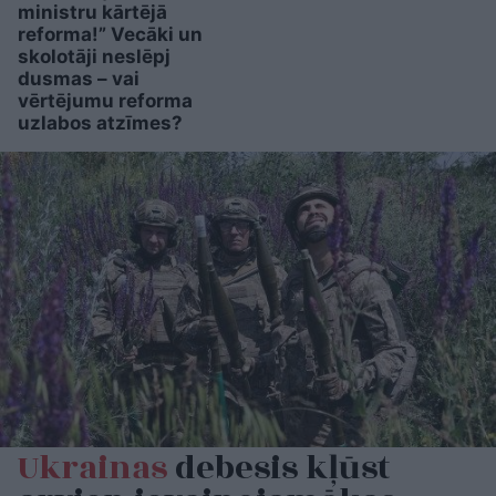
ministru kārtējā
reforma!” Vecāki un
skolotāji neslēpj
dusmas – vai
vērtējumu reforma
uzlabos atzīmes?
Ukrainas
debesis kļūst