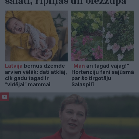
salāti, ripiņas un biezzupa
Latvijā
bērnus dzemdē
“Man
arī tagad vajag!”
arvien vēlāk: dati atklāj,
Hortenziju fani sajūsmā
cik gadu tagad ir
par šo tirgotāju
“vidējai” mammai
Salaspilī