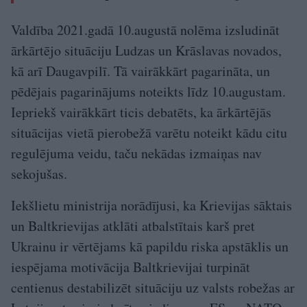
Valdība 2021.gadā 10.augustā nolēma izsludināt
ārkārtējo situāciju Ludzas un Krāslavas novados,
kā arī Daugavpilī. Tā vairākkārt pagarināta, un
pēdējais pagarinājums noteikts līdz 10.augustam.
Iepriekš vairākkārt ticis debatēts, ka ārkārtējās
situācijas vietā pierobežā varētu noteikt kādu citu
regulējuma veidu, taču nekādas izmaiņas nav
sekojušas.
Iekšlietu ministrija norādījusi, ka Krievijas sāktais
un Baltkrievijas atklāti atbalstītais karš pret
Ukrainu ir vērtējams kā papildu riska apstāklis un
iespējama motivācija Baltkrievijai turpināt
centienus destabilizēt situāciju uz valsts robežas ar