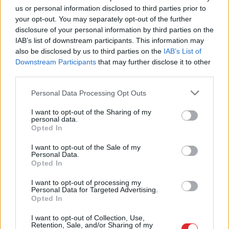
us or personal information disclosed to third parties prior to
your opt-out. You may separately opt-out of the further
disclosure of your personal information by third parties on the
IAB’s list of downstream participants. This information may
also be disclosed by us to third parties on the
IAB’s List of
Downstream Participants
that may further disclose it to other
third parties.
Please note that this website/app uses one or more Google
Personal Data Processing Opt Outs
services and may gather and store information including but
not limited to your visit or usage behaviour. You may click to
I want to opt-out of the Sharing of my
personal data.
Kāpēc
kaķi tieši naktīs kā
grant or deny consent to Google and its third-party tags to
Opted In
use your data for below specified purposes in below Google
traki skrien pa māju?
consent section.
I want to opt-out of the Sale of my
Beidzot izskaidrots šis
Personal Data.
Opted In
dīvainais mīluļa paradums
I want to opt-out of processing my
Personal Data for Targeted Advertising.
Opted In
I want to opt-out of Collection, Use,
Retention, Sale, and/or Sharing of my