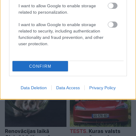
I want to allow Google to enable storage
related to personalization.
I want to allow Google to enable storage
“Tikai bagātie izmanto
related to security, including authentication
sabiedrisko transportu?”
functionality and fraud prevention, and other
user protection.
Ģimene gribēja pavizināties
ar vilcienu, bet biļešu cena
lika pārdomāt
CONFIRM
Data Deletion
Data Access
Privacy Policy
Renovācijas laikā
TESTS.
Kuras valsts