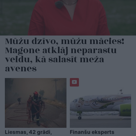
Mūžu dzīvo, mūžu mācies!
Magone atklāj neparastu
veidu, kā salasīt meža
avenes
Liesmas, 42 grādi,
Finanšu eksperts