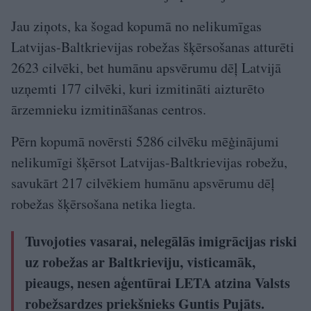
Jau ziņots, ka šogad kopumā no nelikumīgas
Latvijas-Baltkrievijas robežas šķērsošanas atturēti
2623 cilvēki, bet humānu apsvērumu dēļ Latvijā
uzņemti 177 cilvēki, kuri izmitināti aizturēto
ārzemnieku izmitināšanas centros.
Pērn kopumā novērsti 5286 cilvēku mēģinājumi
nelikumīgi šķērsot Latvijas-Baltkrievijas robežu,
savukārt 217 cilvēkiem humānu apsvērumu dēļ
robežas šķērsošana netika liegta.
Tuvojoties vasarai, nelegālās imigrācijas riski
uz robežas ar Baltkrieviju, visticamāk,
pieaugs, nesen aģentūrai LETA atzina Valsts
robežsardzes priekšnieks Guntis Pujāts.