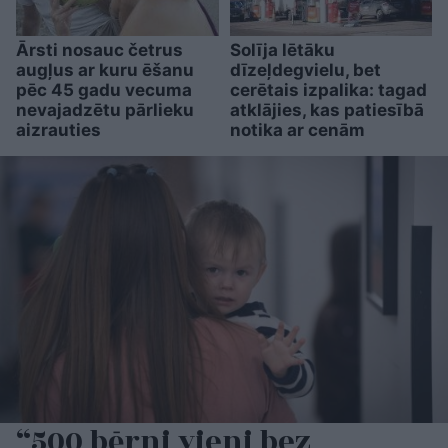
Ārsti nosauc četrus
Solīja lētāku
augļus ar kuru ēšanu
dīzeļdegvielu, bet
pēc 45 gadu vecuma
cerētais izpalika: tagad
nevajadzētu pārlieku
atklājies, kas patiesībā
aizrauties
notika ar cenām
“500 bērni vieni bez