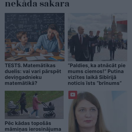
nekāda sakara
TESTS. Matemātikas
“Paldies, ka atnācāt pie
duelis: vai vari pārspēt
mums ciemos!” Putina
deviņgadnieku
vizītes laikā Sibīrijā
matemātikā?
noticis īsts “brīnums”
Pēc kādas topošās
māmiņas ierosinājuma