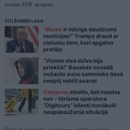
norāda ISW eksperti.
CITI ŠOBRĪD LASA
“Mums
ir milzīgs daudzums
munīcijas!” Tramps draud ar
cietumu tiem, kuri apgalvo
pretējo
“Viņiem visa dzīve bija
priekšā!” Bauskas novadā
nošauto suņu saimnieks tiesā
nespēj valdīt asaras
Ceļojums
atcelts, bet naudas
nav – tūrisma operatora
“Digitours” klienti nonākuši
neapskaužamā situācijā
Tāpēc Lukašenko, iespējams, gribēja novērst