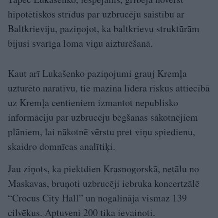
hipotētiskos strīdus par uzbrucēju saistību ar
Baltkrieviju, paziņojot, ka baltkrievu struktūrām
bijusi svarīga loma viņu aizturēšanā.
Kaut arī Lukašenko paziņojumi grauj Kremļa
uzturēto naratīvu, tie mazina līdera riskus attiecībā
uz Kremļa centieniem izmantot nepublisko
informāciju par uzbrucēju bēgšanas sākotnējiem
plāniem, lai nākotnē vērstu pret viņu spiedienu,
skaidro domnīcas analītiķi.
Jau ziņots, ka piektdien Krasnogorskā, netālu no
Maskavas, bruņoti uzbrucēji iebruka koncertzālē
“Crocus City Hall” un nogalināja vismaz 139
cilvēkus. Aptuveni 200 tika ievainoti.