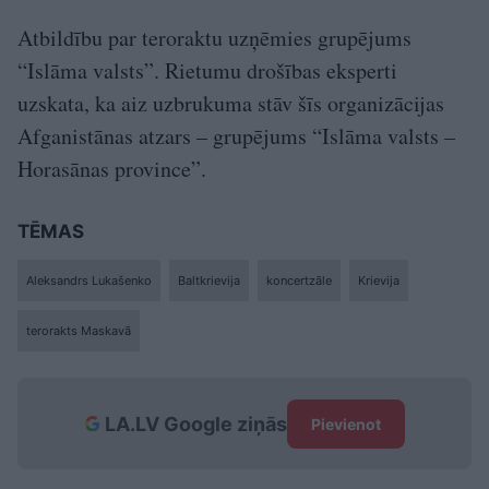
Atbildību par teroraktu uzņēmies grupējums
“Islāma valsts”. Rietumu drošības eksperti
uzskata, ka aiz uzbrukuma stāv šīs organizācijas
Afganistānas atzars – grupējums “Islāma valsts –
Horasānas province”.
TĒMAS
Aleksandrs Lukašenko
Baltkrievija
koncertzāle
Krievija
terorakts Maskavā
LA.LV Google ziņās
Pievienot