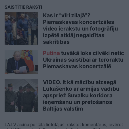
SAISTĪTIE RAKSTI
Kas ir “vīri zilajā”?
Piemaskavas koncertzāles
video ierakstu un fotogrāfiju
izpētē atklāj negaidītas
sakritības
Putina
tuvākā loka cilvēki netic
Ukrainas saistībai ar teroraktu
Piemaskavas koncertzālē
VIDEO. It kā mācību aizsegā
Lukašenko ar armijas vadību
apspriež Suvalku koridora
ieņemšanu un pretošanos
Baltijas valstīm
LA.LV aicina portāla lietotājus, rakstot komentārus, ievērot