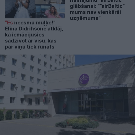
risinājumu “airBaltic”
glābšanai: “”airBaltic”
mums nav vienkārši
uzņēmums”
“Es
neesmu muļķe!”
Elīna Didrihsone atklāj,
kā iemācījusies
sadzīvot ar visu, kas
par viņu tiek runāts