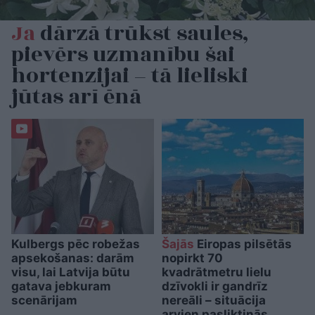
Ja
dārzā trūkst saules,
pievērs uzmanību šai
hortenzijai – tā lieliski
jūtas arī ēnā
Kulbergs pēc robežas
Šajās
Eiropas pilsētās
apsekošanas: darām
nopirkt 70
visu, lai Latvija būtu
kvadrātmetru lielu
gatava jebkuram
dzīvokli ir gandrīz
scenārijam
nereāli – situācija
arvien pasliktinās