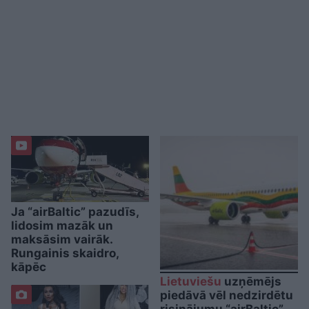
Ja “airBaltic” pazudīs,
lidosim mazāk un
maksāsim vairāk.
Rungainis skaidro,
kāpēc
Lietuviešu
uzņēmējs
piedāvā vēl nedzirdētu