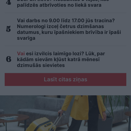
palīdzēs atbrīvoties no liekā svara
Vai darbs no 9.00 līdz 17.00 jūs tracina?
Numerologi izceļ četrus dzimšanas
datumus, kuru īpašniekiem brīvība ir īpaši
svarīga
Vai
esi izvilcis laimīgo lozi? Lūk, par
kādām sievām kļūst katrā mēnesī
dzimušās sievietes
Lasīt citas ziņas