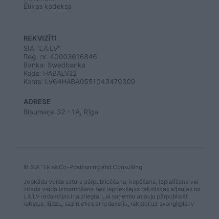
Ētikas kodekss
REKVIZĪTI
SIA "LA.LV"
Reģ. nr. 40003616846
Banka: Swedbanka
Kods: HABALV22
Konts: LV64HABA0551043479309
ADRESE
Blaumaņa 32 - 1A, Rīga
© SIA "Ekis&Co-Positioning and Consulting"
Jebkāda veida satura pārpublicēšana, kopēšana, izplatīšana vai
citāda veida izmantošana bez iepriekšējas rakstiskas atļaujas no
LA.LV redakcijas ir aizliegta. Lai saņemtu atļauju pārpublicēt
rakstus, lūdzu, sazinieties ar redakciju, rakstot uz
svarigi@la.lv