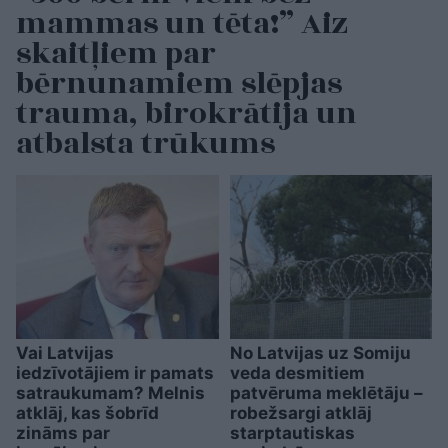
mammas un tēta!” Aiz
skaitļiem par
bērnunamiem slēpjas
trauma, birokrātija un
atbalsta trūkums
Vai Latvijas
No Latvijas uz Somiju
iedzīvotājiem ir pamats
veda desmitiem
satraukumam? Melnis
patvēruma meklētāju –
atklāj, kas šobrīd
robežsargi atklāj
zināms par
starptautiskas