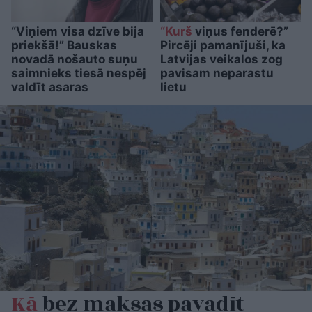
“Viņiem visa dzīve bija
“Kurš
viņus fenderē?”
priekšā!” Bauskas
Pircēji pamanījuši, ka
novadā nošauto suņu
Latvijas veikalos zog
saimnieks tiesā nespēj
pavisam neparastu
valdīt asaras
lietu
Kā
bez maksas pavadīt