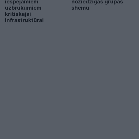
iespējamiem
noziedzīgas grupas
uzbrukumiem
shēmu
kritiskajai
infrastruktūrai