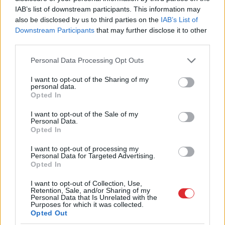
IAB’s list of downstream participants. This information may
also be disclosed by us to third parties on the
IAB’s List of
Downstream Participants
that may further disclose it to other
third parties.
Please note that this website/app uses one or more Google
Personal Data Processing Opt Outs
services and may gather and store information including but
not limited to your visit or usage behaviour. You may click to
I want to opt-out of the Sharing of my
personal data.
grant or deny consent to Google and its third-party tags to
Opted In
use your data for below specified purposes in below Google
consent section.
I want to opt-out of the Sale of my
Personal Data.
“Nabaga cilvēki…” Neierasts
Opted In
skats Rīgā raisa jautājumus
I want to opt-out of processing my
Personal Data for Targeted Advertising.
līdzcilvēkos
Opted In
I want to opt-out of Collection, Use,
Retention, Sale, and/or Sharing of my
Personal Data that Is Unrelated with the
Purposes for which it was collected.
Opted Out