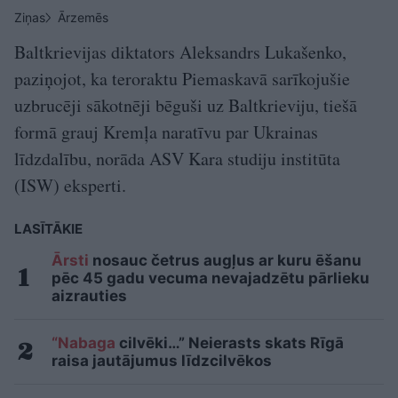
Ziņas
Ārzemēs
Baltkrievijas diktators Aleksandrs Lukašenko,
paziņojot, ka teroraktu Piemaskavā sarīkojušie
uzbrucēji sākotnēji bēguši uz Baltkrieviju, tiešā
formā grauj Kremļa naratīvu par Ukrainas
līdzdalību, norāda ASV Kara studiju institūta
(ISW) eksperti.
LASĪTĀKIE
Ārsti
nosauc četrus augļus ar kuru ēšanu
pēc 45 gadu vecuma nevajadzētu pārlieku
aizrauties
“Nabaga
cilvēki…” Neierasts skats Rīgā
raisa jautājumus līdzcilvēkos