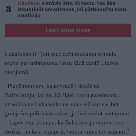
Cilvēkus
aizrāvis ātrs IQ tests: tas liks
izkustināt smadzenes, lai pārbaudītu tavu
erudīciju
Lasīt citas ziņas
Lukašenko ir “ļoti maz acīmredzamu stimulu
melot par uzbrukuma faktu šādā veidā”, teikts
ziņojumā.
“Pieņēmumiem, ka uzbrucēji devās uz
Baltkrieviju, lai tur, kā šķiet, rastu patvērumu,
attiecībā uz Lukašenko un viņa režīmu var būt
graujošas politiskās sekas, jo liek uzdot jautājumu
– kāpēc viņi domāja, ka Baltkrievijā viņiem būs
drošāk, un kas, viņuprāt, varētu viņus tur uzņemt,”