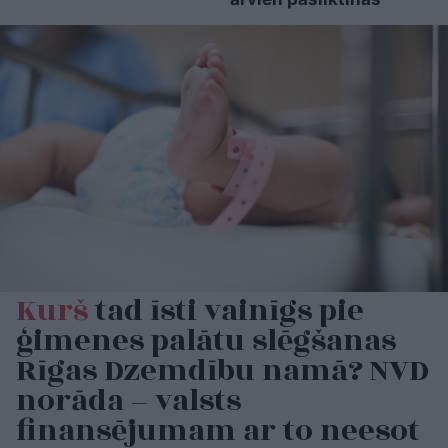
Kurš
tad īsti vainīgs pie
ģimenes palātu slēgšanas
Rīgas Dzemdību namā? NVD
norāda – valsts
finansējumam ar to neesot