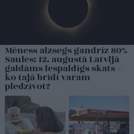
Mēness aizsegs gandrīz 80%
Saules: 12. augustā Latvijā
gaidāms iespaidīgs skats –
ko tajā brīdī varam
piedzīvot?