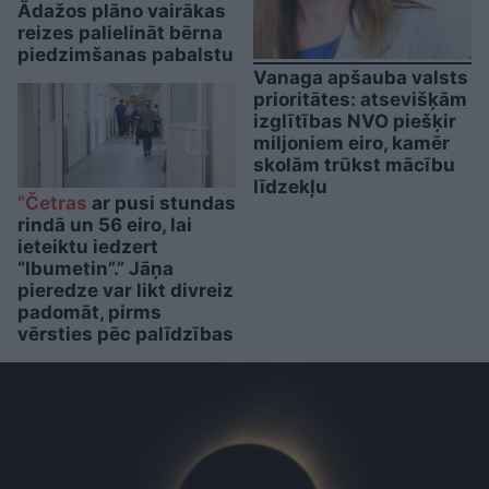
Ādažos plāno vairākas
reizes palielināt bērna
piedzimšanas pabalstu
Vanaga apšauba valsts
prioritātes: atsevišķām
izglītības NVO piešķir
miljoniem eiro, kamēr
skolām trūkst mācību
līdzekļu
“Četras
ar pusi stundas
rindā un 56 eiro, lai
ieteiktu iedzert
“Ibumetin”.” Jāņa
pieredze var likt divreiz
padomāt, pirms
vērsties pēc palīdzības