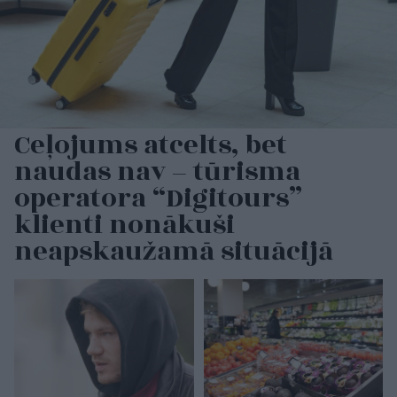
Ceļojums atcelts, bet
naudas nav – tūrisma
operatora “Digitours”
klienti nonākuši
neapskaužamā situācijā