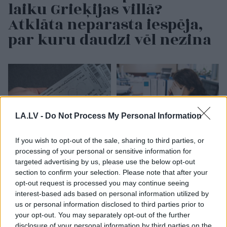
laiku Grieķijas villā?
Atklāta neparasta iespēja,
par kuru daudzi vēl nezina
LA.LV -
Do Not Process My Personal Information
If you wish to opt-out of the sale, sharing to third parties, or
processing of your personal or sensitive information for
Biļete maksā 89 eiro,
Vai darbs no 9.00 līdz
targeted advertising by us, please use the below opt-out
bet pie kases jau 96,51:
17.00 jūs tracina?
section to confirm your selection. Please note that after your
pircēju pārsteidz trīs
Numerologi izceļ četrus
opt-out request is processed you may continue seeing
obligātas komisijas
dzimšanas datumus,
interest-based ads based on personal information utilized by
maksas
kuru īpašniekiem
brīvība ir īpaši svarīga
us or personal information disclosed to third parties prior to
your opt-out. You may separately opt-out of the further
disclosure of your personal information by third parties on the