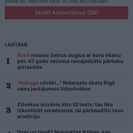
pieklājību, nekurināt naidu un iztikt bez rupjībām.
Skatīt komentārus (56)
LASĪTĀKIE
Ārsti
nosauc četrus augļus ar kuru ēšanu
pēc 45 gadu vecuma nevajadzētu pārlieku
aizrauties
“Nabaga
cilvēki…” Neierasts skats Rīgā
raisa jautājumus līdzcilvēkos
Cilvēkus aizrāvis ātrs IQ tests: tas liks
izkustināt smadzenes, lai pārbaudītu tavu
erudīciju
Dzer un tievē? Nosauktas 9 tējas, kas