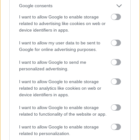
Google consents
I want to allow Google to enable storage
Atcelt
Ziņot
related to advertising like cookies on web or
Priekules traģēdijas
“Mums ir milzīgs
device identifiers in apps.
lietā jauns pavērsiens:
daudzums munīcijas!”
apcietinātā policista
Tramps draud ar
I want to allow my user data to be sent to
aizstāvis vērsies tiesā
cietumu tiem, kuri
Google for online advertising purposes.
apgalvo pretējo
I want to allow Google to send me
personalized advertising.
I want to allow Google to enable storage
related to analytics like cookies on web or
device identifiers in apps.
I want to allow Google to enable storage
related to functionality of the website or app.
I want to allow Google to enable storage
related to personalization.