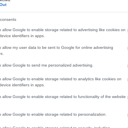
Out
Atcelt
Ziņot
consents
o allow Google to enable storage related to advertising like cookies on
evice identifiers in apps.
Latvijas
Solīja
lētāku
īvotājiem ir pamats
dīzeļdegvielu, bet
o allow my user data to be sent to Google for online advertising
raukumam? Melnis
cerētais izpalika: tagad
s.
āj, kas šobrīd
atklājies, kas patiesībā
ms par
notika ar cenām
to allow Google to send me personalized advertising.
ējamiem
rukumiem
o allow Google to enable storage related to analytics like cookies on
skajai
evice identifiers in apps.
astruktūrai
o allow Google to enable storage related to functionality of the website
s joprojām nevakcinējas. Vienkārši nesaprotu. 80% LV
ētie. Ja jums ir pofig par sevi, tad vismaz par citiem der
o allow Google to enable storage related to personalization.
s dzīvnieki. Dzīvnieki iespējams ir gudrāki…🤷‍♂️
October 2, 2021
o allow Google to enable storage related to security, including