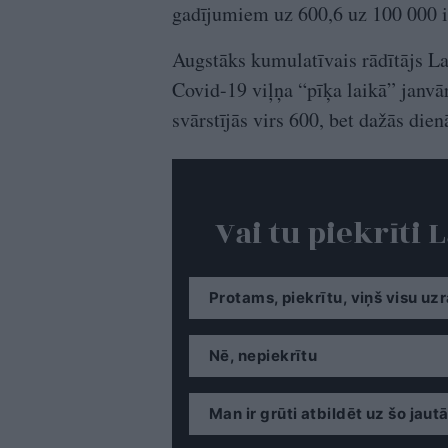
gadījumiem uz 600,6 uz 100 000 i
Augstāks kumulatīvais rādītājs Lat
Covid-19 viļņa “pīķa laikā” janvā
svārstījās virs 600, bet dažās dien
Vai tu piekrīti
Protams, piekrītu, viņš visu uzr
Nē, nepiekrītu
Man ir grūti atbildēt uz šo jaut