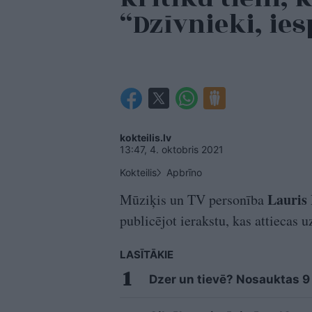
“Dzīvnieki, ie
kokteilis.lv
13:47, 4. oktobris 2021
Kokteilis
Apbrīno
Lauris 
Mūziķis un TV personība
publicējot ierakstu, kas attiecas 
LASĪTĀKIE
Dzer un tievē? Nosauktas 9 t