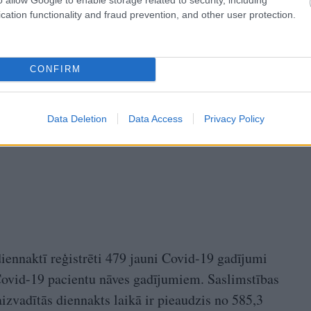
cation functionality and fraud prevention, and other user protection.
CONFIRM
Data Deletion
Data Access
Privacy Policy
diennaktī reģistrēti 479 jauni Covid-19 gadījumi
ovid-19 pacientu nāves gadījumiem. Saslimstības
izvadītās diennakts laikā ir pieaudzis no 585,3