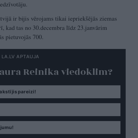
edzīvotāju.
vijā ir bijis vērojams tikai iepriekšējās ziemas
rī, kad tas no 30.decembra līdz 23.janvārim
ās pietuvojās 700.
LA.LV APTAUJA
 Laura Reinika viedoklim?
akstījis pareizi!
ājumu!