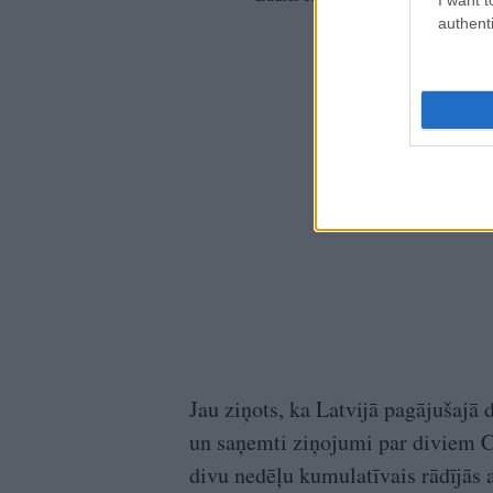
authenti
Jau ziņots, ka Latvijā pagājušajā 
un saņemti ziņojumi par diviem C
divu nedēļu kumulatīvais rādījās a