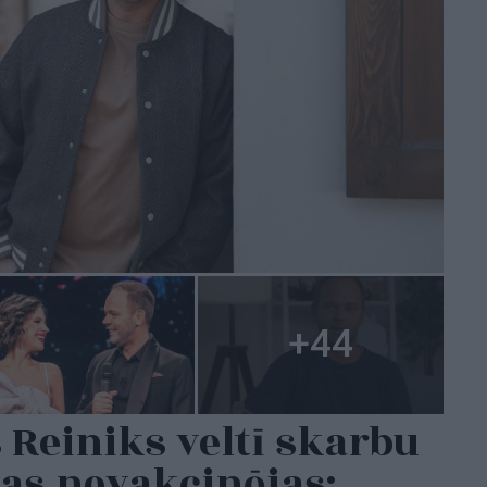
 Reiniks veltī skarbu
kas nevakcinējas: