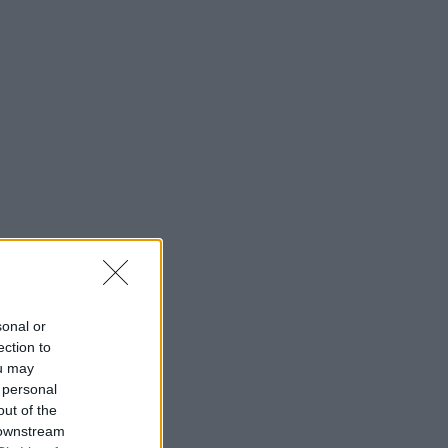
sonal or
ection to
ou may
 personal
out of the
 downstream