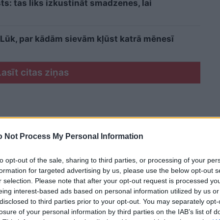
sts: tas liks izkustināt smadzenes, lai
i? Lūk, par kādām sievām kļūst katrā mēnesī
Lasīt citas ziņas
 Not Process My Personal Information
to opt-out of the sale, sharing to third parties, or processing of your per
formation for targeted advertising by us, please use the below opt-out s
r selection. Please note that after your opt-out request is processed y
eing interest-based ads based on personal information utilized by us or
disclosed to third parties prior to your opt-out. You may separately opt-
losure of your personal information by third parties on the IAB’s list of