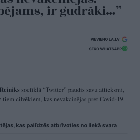
spējams, ir gudrāki…”
PIEVIENO LA.LV
SEKO WHATSAPP
Reiniks
soctīklā “Twitter” paudis savu attieksmi,
uz tiem cilvēkiem, kas nevakcinējas pret Covid-19.
ējas, kas palīdzēs atbrīvoties no liekā svara