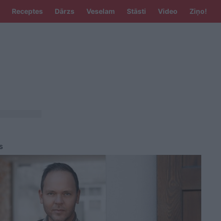
Receptes
Dārzs
Veselam
Stāsti
Video
Ziņo!
s