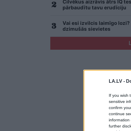
Cilvēkus aizrāvis ātrs IQ te
pārbaudītu tavu erudīciju
Vai esi izvilcis laimīgo loz
dzimušās sievietes
LA.LV -
Do
If you wish 
sensitive in
confirm you
continue se
information 
further disc