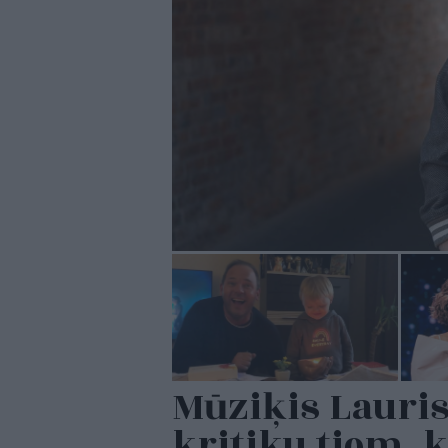
Mūziķis Lauris
kritiku tiem, 