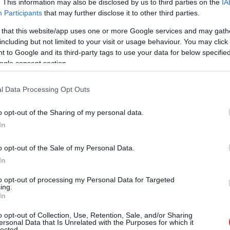
. This information may also be disclosed by us to third parties on the
IA
Participants
that may further disclose it to other third parties.
 that this website/app uses one or more Google services and may gath
including but not limited to your visit or usage behaviour. You may click 
, kas joprojām nevakcinējas. Vienkārši nesaprotu.
 to Google and its third-party tags to use your data for below specifi
ši nevakcinētie. Ja jums ir pofig par sevi, tad
ogle consent section.
ēs tomēr esam cilvēki nevis dzīvnieki. Dzīvnieki,
l Data Processing Opt Outs
a Lauris socvietnē.
o opt-out of the Sharing of my personal data.
ijas – daži jautāja, cik un kas ir samaksājis
In
ajautāja, vai Lauris esot “latvietis vai kangars”,
o opt-out of the Sale of my Personal Data.
paldies par to, ka mūziķis par šo sasāpējušo tēmu
In
to opt-out of processing my Personal Data for Targeted
ing.
In
o opt-out of Collection, Use, Retention, Sale, and/or Sharing
ersonal Data that Is Unrelated with the Purposes for which it
lected.