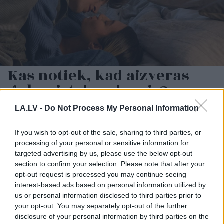
Kas notiek, kad aizveras
guļamistabas durvis?
Zodiaka zīme atklāj tavu
LA.LV -
Do Not Process My Personal Information
intīmo pusi
If you wish to opt-out of the sale, sharing to third parties, or
processing of your personal or sensitive information for
targeted advertising by us, please use the below opt-out
section to confirm your selection. Please note that after your
opt-out request is processed you may continue seeing
interest-based ads based on personal information utilized by
us or personal information disclosed to third parties prior to
your opt-out. You may separately opt-out of the further
disclosure of your personal information by third parties on the