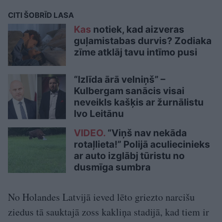
CITI ŠOBRĪD LASA
Kas
notiek, kad aizveras
guļamistabas durvis? Zodiaka
zīme atklāj tavu intīmo pusi
“Izlīda ārā velniņš” –
Kulbergam sanācis visai
neveikls kašķis ar žurnālistu
Ivo Leitānu
VIDEO.
“Viņš nav nekāda
rotaļlieta!” Polijā aculiecinieks
ar auto izglābj tūristu no
dusmīga sumbra
No Holandes Latvijā ieved lēto griezto narcišu
ziedus tā sauktajā zoss kakliņa stadijā, kad tiem ir