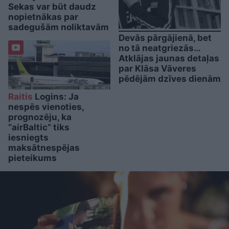
Sekas var būt daudz
nopietnākas par
sadegušām noliktavām
Devās pārgājienā, bet
no tā neatgriezās…
Atklājas jaunas detaļas
par Klāsa Vāveres
pēdējām dzīves dienām
Raitis
Logins: Ja
nespēs vienoties,
prognozēju, ka
“airBaltic” tiks
iesniegts
maksātnespējas
pieteikums