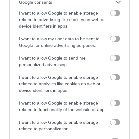
“Mēs
turpināmies!” Kaspars
Google consents
Zemītis ar lepnumu atrāda
I want to allow Google to enable storage
Atcelt
Ziņot
savu jauno statusu
related to advertising like cookies on web or
device identifiers in apps.
LASĪTĀKIE
I want to allow my user data to be sent to
Nosaukti
nāvējošākie automobiļi uz
Google for online advertising purposes.
ceļiem: turam īkšķus, lai neatrodi sarakstā
savu auto
I want to allow Google to send me
personalized advertising.
Kas
notiek, kad aizveras guļamistabas
I want to allow Google to enable storage
durvis? Zodiaka zīme atklāj tavu intīmo
pusi
related to analytics like cookies on web or
device identifiers in apps.
Ukraina
trāpījusi Krievijas biznesa sirdī?
I want to allow Google to enable storage
Sekas var būt daudz nopietnākas par
related to functionality of the website or app.
sadegušām noliktavām
I want to allow Google to enable storage
related to personalization.
Devās
pārgājienā, bet no tā neatgriezās…
Atklājas jaunas detaļas par Klāsa Vāveres