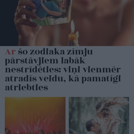
Ar
šo zodiaka zīmju
pārstāvjiem labāk
nestrīdēties: viņi vienmēr
atradīs veidu, kā pamatīgi
atriebties