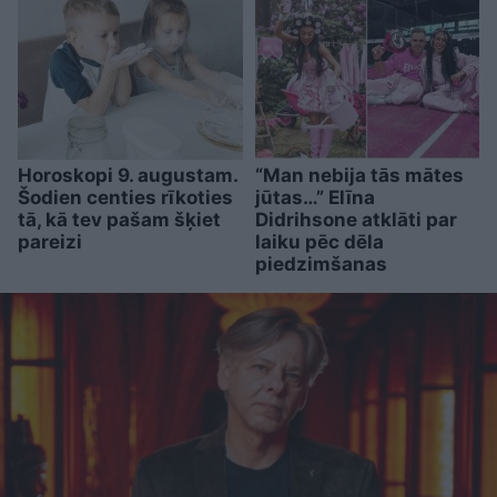
Horoskopi 9. augustam.
“Man nebija tās mātes
Šodien centies rīkoties
jūtas…” Elīna
tā, kā tev pašam šķiet
Didrihsone atklāti par
pareizi
laiku pēc dēla
piedzimšanas