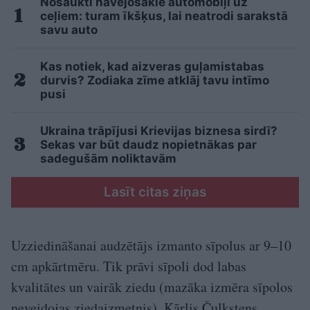
Nosaukti nāvējošākie automobiļi uz
ceļiem: turam īkšķus, lai neatrodi sarakstā
savu auto
Kas notiek, kad aizveras guļamistabas
durvis? Zodiaka zīme atklāj tavu intīmo
pusi
Ukraina trāpījusi Krievijas biznesa sirdī?
Sekas var būt daudz nopietnākas par
sadegušām noliktavām
Lasīt citas ziņas
Uzziedināšanai audzētājs izmanto sīpolus ar 9–10
cm apkārtmēru. Tik prāvi sīpoli dod labas
kvalitātes un vairāk ziedu (mazāka izmēra sīpolos
neveidojas ziedaizmetnis). Kārlis Čulkstens