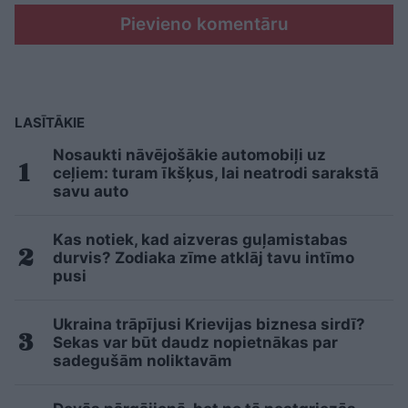
Pievieno komentāru
LASĪTĀKIE
Nosaukti nāvējošākie automobiļi uz
ceļiem: turam īkšķus, lai neatrodi sarakstā
savu auto
Kas notiek, kad aizveras guļamistabas
durvis? Zodiaka zīme atklāj tavu intīmo
pusi
Ukraina trāpījusi Krievijas biznesa sirdī?
Sekas var būt daudz nopietnākas par
sadegušām noliktavām