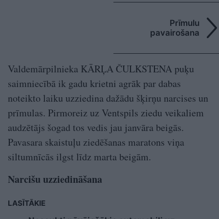
Prīmulu
pavairošana
Valdemārpilnieka KĀRĻA ČULKSTENA puķu
saimniecībā ik gadu krietni agrāk par dabas
noteikto laiku uzziedina dažādu šķirņu narcises un
prīmulas. Pirmoreiz uz Ventspils ziedu veikaliem
audzētājs šogad tos vedis jau janvāra beigās.
Pavasara skaistuļu ziedēšanas maratons viņa
siltumnīcās ilgst līdz marta beigām.
Narcišu uzziedināšana
LASĪTĀKIE