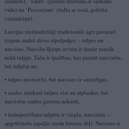
ziediem), ‘Tahiti’ (pildīta dzeltena ar sarkanu
vidu) un ‘Precocious’ (balta ar rozā, gofrētu
vainadziņu).
Latvijas ziedaudzētāji tradicionāli agri pavasarī
tirgum audzē divas sīpolpuķes – tulpes un
narcises. Narcišu šķirņu arvien ir daudz mazāk
nekā tulpju. Taču ir īpašības, kas piemīt narcisēm,
bet tulpēm ne:
• tulpes nesmaržo, bet narcises ir smaržīgas,
• saules ietekmē tulpes vīst un atplaukst, bet
narcisēm saules gaisma nekaitē,
• transportēšana tulpēm ir viegla, narcisēm –
apgrūtinoša (apaļās ziedu formas dēļ). Narcises ir