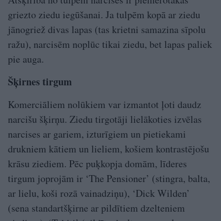
griezto ziedu iegūšanai. Ja tulpēm kopā ar ziedu
jānogriež divas lapas (tas krietni samazina sīpolu
ražu), narcisēm noplūc tikai ziedu, bet lapas paliek
pie auga.
Šķirnes tirgum
Komerciāliem nolūkiem var izmantot ļoti daudz
narcišu šķirņu. Ziedu tirgotāji lielākoties izvēlas
narcises ar gariem, izturīgiem un pietiekami
drukniem kātiem un lieliem, košiem kontrastējošu
krāsu ziediem. Pēc puķkopja domām, līderes
tirgum joprojām ir ‘The Pensioner’ (stingra, balta,
ar lielu, koši rozā vainadziņu), ‘Dick Wilden’
(sena standartšķirne ar pildītiem dzelteniem