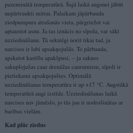
pazeminātā temperatūrā. Šajā laikā augsnei jābūt
nepārtraukti mitrai. Palaikam jāpārbauda
ziedpumpura atrašanās vieta, pārgriežot vai
aptaustot asnu. Ja tas iznācis no sīpola, var sākt
uzziedināšanu. Tā sekmīgi norit tikai tad, ja
narcises ir labi apsakņojušās. To pārbauda,
apskatot kastīšu apakšpusi, – ja saknes
sakuplojušas caur drenāžas caurumiem, sīpoli ir
pietiekami apsakņojušies. Optimālā
uzziedināšanas temperatūra ir ap +17 °C. Augstākā
temperatūrā augi izstīdz. Uzziedināšanas laikā
narcises nav jāmēslo, jo tās jau ir nodrošinātas ar
barības vielām.
Kad plūc ziedus