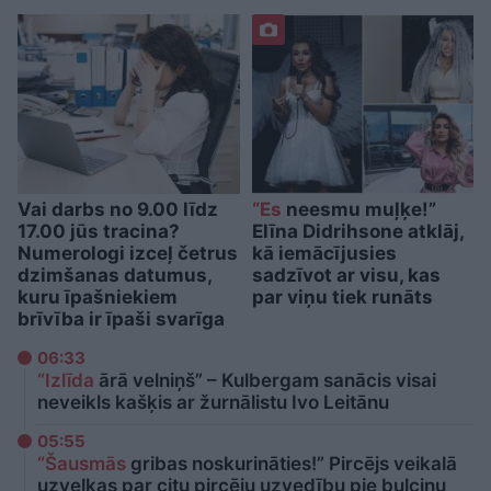
Vai darbs no 9.00 līdz
“Es
neesmu muļķe!”
17.00 jūs tracina?
Elīna Didrihsone atklāj,
Numerologi izceļ četrus
kā iemācījusies
dzimšanas datumus,
sadzīvot ar visu, kas
kuru īpašniekiem
par viņu tiek runāts
brīvība ir īpaši svarīga
06:33
“Izlīda
ārā velniņš” – Kulbergam sanācis visai
neveikls kašķis ar žurnālistu Ivo Leitānu
05:55
“Šausmās
gribas noskurināties!” Pircējs veikalā
uzvelkas par citu pircēju uzvedību pie bulciņu