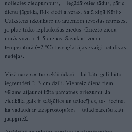
noliecies ziedpumpurs, – iegādājoties tādus, pāris
dienu jāgaida, līdz ziedi atveras. Šajā ziņā Kārlis
Čulkstens izkonkurē no ārzemēm ievestās narcises,
jo plūc tikko izplaukušus ziedus. Griezto ziedu
mūžs vāzē ir 4–5 dienas. Savukārt zemā
temperatūrā (+2 °C) tie saglabājas svaigi pat divas
nedēļas.
Vāzē narcises tur seklā ūdenī – lai kātu gali būtu
iegremdēti 2–3 cm dziļi. Vienreiz dienā tiem
vēlams atjaunot kāta pamatnes griezumu. Ja
ziedkāta gals ir sašķēlies un uzlocījies, tas liecina,
ka vadaudi ir aizsprostojušies – tātad narcišu kāti
jāapgriež.
Atšķirībā no tulpēm narcises ir piemērotākas