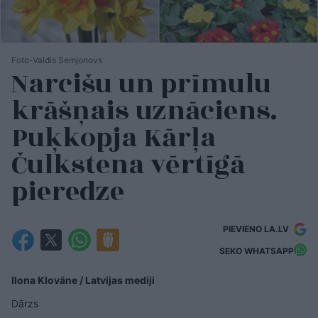
Foto-Valdis Semjonovs
Narcišu un prīmulu
krāšņais uznāciens.
Puķkopja Kārļa
Čulkstena vērtīgā
pieredze
PIEVIENO LA.LV
SEKO WHATSAPP
Ilona Klovāne / Latvijas mediji
Dārzs