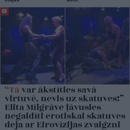
“Tā
var ākstīties savā
virtuvē, nevis uz skatuves!”
Elita Mīlgrāve ļāvusies
negaidīti erotiskai skatuves
deja ar Eirovīzijas zvaigzni