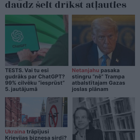
daudz šeit drīkst atļauties
TESTS. Vai tu esi
Netanjahu
pasaka
gudrāks par ChatGPT?
stingru “nē” Trampa
99% cilvēku “iesprūst”
atbalstītajam Gazas
5. jautājumā
joslas plānam
Ukraina
trāpījusi
Krievijas biznesa sirdī?