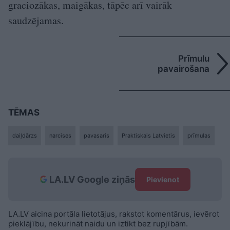
graciozākas, maigākas, tāpēc arī vairāk
saudzējamas.
Prīmulu
pavairošana
TĒMAS
daiļdārzs
narcises
pavasaris
Praktiskais Latvietis
prīmulas
LA.LV Google ziņās
Pievienot
LA.LV aicina portāla lietotājus, rakstot komentārus, ievērot
pieklājību, nekurināt naidu un iztikt bez rupjībām.