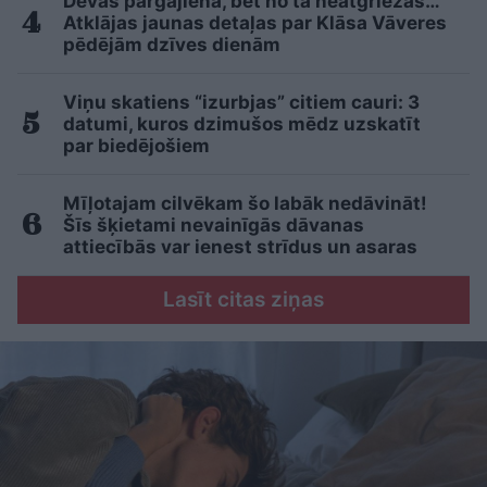
Devās pārgājienā, bet no tā neatgriezās…
Atklājas jaunas detaļas par Klāsa Vāveres
pēdējām dzīves dienām
Viņu skatiens “izurbjas” citiem cauri: 3
datumi, kuros dzimušos mēdz uzskatīt
par biedējošiem
Mīļotajam cilvēkam šo labāk nedāvināt!
Šīs šķietami nevainīgās dāvanas
attiecībās var ienest strīdus un asaras
Lasīt citas ziņas