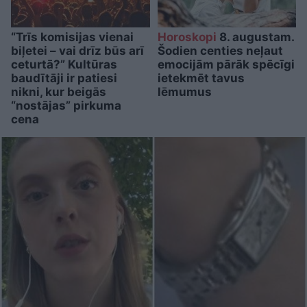
“Trīs komisijas vienai
Horoskopi
8. augustam.
biļetei – vai drīz būs arī
Šodien centies neļaut
ceturtā?” Kultūras
emocijām pārāk spēcīgi
baudītāji ir patiesi
ietekmēt tavus
nikni, kur beigās
lēmumus
“nostājas” pirkuma
cena