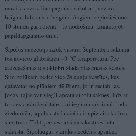
narcises uzziedina pagrabā, sākot no janvāra
beigām līdz marta beigām. Augiem nepieciešama
10 stundu gara diena – to nodrošina, izmantojot
papildapgaismojumu.
Sīpolus audzētājs izrok vasarā. Septembra sākumā
tos novieto glabāšanai +9 °C temperatūrā. Pēc
atdzesēšanas tos oktobrī stāda plastmasas kastēs.
Šim nolūkam neder vieglās augļu kastītes, kas
gatavotas no plāniem dēlīšiem, jo ir nestabilas,
ļogās, tajās var viegli apraut sīpolu saknes, līdz ar
to cieš ziedu kvalitāte. Lai iegūtu maksimāli lielu
ziedu ražu, sīpolus stāda cieši citu pie cita kūdras
substrātā. Tūlīt pēc iestādīšanas kastītes labi
salaista. Sīpolaugus vairākas nedēļas apsakņo