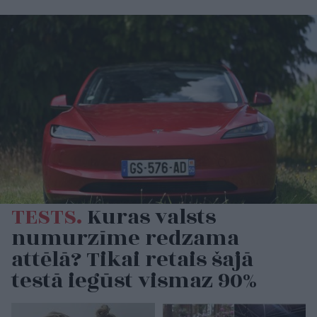
TESTS.
Kuras valsts
numurzīme redzama
attēlā? Tikai retais šajā
testā iegūst vismaz 90%