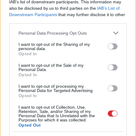
IAB’s list of downstream participants. This information may
Mīļotajam cilvēkam šo
Rūgts! Latvijā
also be disclosed by us to third parties on the
IAB’s List of
labāk nedāvināt! Šīs
slavenākais japānis
Downstream Participants
that may further disclose it to other
šķietami nevainīgās
Masaki mijis gredzenus
third parties.
dāvanas attiecībās var
ar mīļoto – kāzās
ienest strīdus un
izskanēja arī īpaši
Please note that this website/app uses one or more Google
Personal Data Processing Opt Outs
asaras
skaista latviešu
services and may gather and store information including but
dziesma
not limited to your visit or usage behaviour. You may click to
I want to opt-out of the Sharing of my
personal data.
grant or deny consent to Google and its third-party tags to
Opted In
use your data for below specified purposes in below Google
consent section.
I want to opt-out of the Sale of my
Personal Data.
Opted In
I want to opt-out of processing my
Personal Data for Targeted Advertising.
Opted In
I want to opt-out of Collection, Use,
Retention, Sale, and/or Sharing of my
Personal Data that Is Unrelated with the
Purposes for which it was collected.
Opted Out