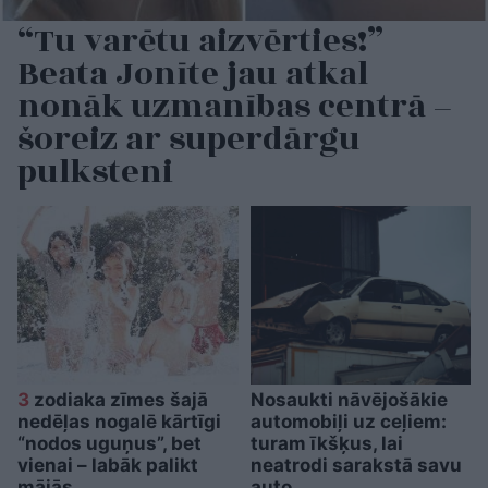
“Tu varētu aizvērties!”
Beata Jonīte jau atkal
nonāk uzmanības centrā –
šoreiz ar superdārgu
pulksteni
3
zodiaka zīmes šajā
Nosaukti nāvējošākie
nedēļas nogalē kārtīgi
automobiļi uz ceļiem:
“nodos uguņus”, bet
turam īkšķus, lai
vienai – labāk palikt
neatrodi sarakstā savu
mājās
auto