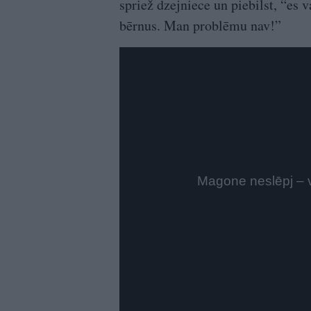
spriež dzejniece un piebilst, “es v
bērnus. Man problēmu nav!”