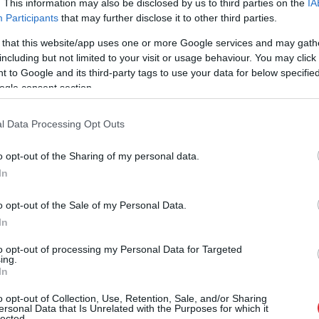
. This information may also be disclosed by us to third parties on the
IA
Participants
that may further disclose it to other third parties.
 that this website/app uses one or more Google services and may gath
including but not limited to your visit or usage behaviour. You may click 
 to Google and its third-party tags to use your data for below specifi
ogle consent section.
o malas, viešņa kopā ar mazajiem metas
l Data Processing Opt Outs
a dziedāšana, gan skriešanās un jautra nēsāšana uz
o opt-out of the Sharing of my personal data.
 abi pieaugušie nolemj, ka bērniem laiks doties
In
iski nepiekrīt.
o opt-out of the Sale of my Personal Data.
kata iespējamo nākotnes scenāriju un iztēlojas
In
ndrīz tāds peizāžs no dzīves nākotnē – ideālās
to opt-out of processing my Personal Data for Targeted
skraida, visi smaida, dzied, danco, ēd, gatavo,
ing.
In
as ir skaisti!”
o opt-out of Collection, Use, Retention, Sale, and/or Sharing
ersonal Data that Is Unrelated with the Purposes for which it
lected.