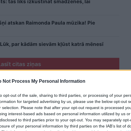
sts: tas liks izkustināt smadzenes, lai
kšņi atskan Raimonda Paula mūzika! Pie
i? Lūk, par kādām sievām kļūst katrā mēnesī
Lasīt citas ziņas
 Not Process My Personal Information
to opt-out of the sale, sharing to third parties, or processing of your per
formation for targeted advertising by us, please use the below opt-out s
r selection. Please note that after your opt-out request is processed y
eing interest-based ads based on personal information utilized by us or
disclosed to third parties prior to your opt-out. You may separately opt-
losure of your personal information by third parties on the IAB’s list of