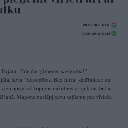
ulku
PIEVIENO LA.LV
SEKO WHATSAPP
 Pujātu: “Ideālās ģimenes savienība!”
āta, šova “Slavenības. Bez filtra” dalībniece un
ien apspriež kopīgus nākotnes projektus, bet arī
aidēšanā. Magone neslēpj savu sajūsmu par vīrieša