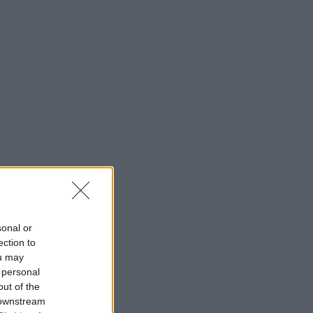
sonal or
ection to
ou may
 personal
out of the
 downstream