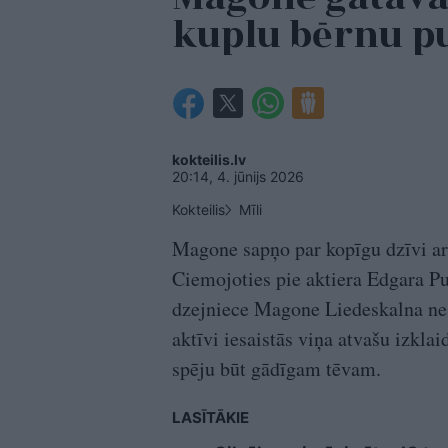
kuplu bērnu p
kokteilis.lv
20:14, 4. jūnijs 2026
Kokteilis
Mīli
Magone sapņo par kopīgu dzīvi ar
Ciemojoties pie aktiera Edgara Puj
dzejniece Magone Liedeskalna ne v
aktīvi iesaistās viņa atvašu izkl
spēju būt gādīgam tēvam.
LASĪTĀKIE