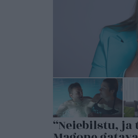
“Neiebilstu, ja 
Magone gatava 