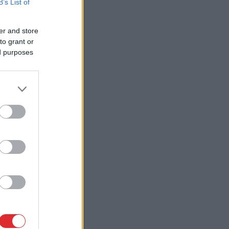
B’s List of
er and store
to grant or
ed purposes