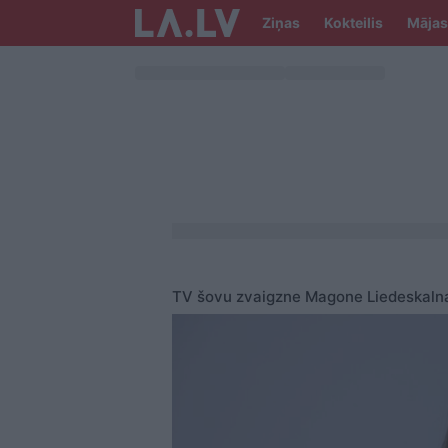
Ziņas
Kokteilis
Mājas
TV šovu zvaigzne Magone Liedeskaln