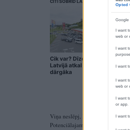
CITI ŠOBRĪD LASA
Opted 
Google 
I want t
web or d
I want t
purpose
Cik var? Dīzeļdegviela
Dze
Latvijā atkal kļuvusi
Nosa
I want 
dārgāka
palī
liek
I want t
web or d
I want t
or app.
Viņa neslēpj, ka partnera attieksm
I want t
Potenciālajam dzīvesbiedram bērn
I want t