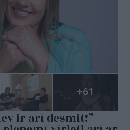
tev ir arī desmit!”
pieņemt vīrieti arī ar