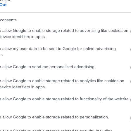
Out
Atcelt
Ziņot
consents
o allow Google to enable storage related to advertising like cookies on
evice identifiers in apps.
o allow my user data to be sent to Google for online advertising
s.
r
un tievē?
“Cilvēki
dzīvo tikai
uktas 9 tējas, kas
centrā, pārējie ir
to allow Google to send me personalized advertising.
dzēs atbrīvoties no
dzimtcilvēki,”
ā svara
rīdzinieks sašutis par
o allow Google to enable storage related to analytics like cookies on
pasākumu
evice identifiers in apps.
organizēšanu
galvaspilsētā
o allow Google to enable storage related to functionality of the website
e pret ģimenes vērtībām ir izšķirošs faktors.
o allow Google to enable storage related to personalization.
u esamība nebūtu šķērslis, un viņu nebiedētu pat
o allow Google to enable storage related to security, including