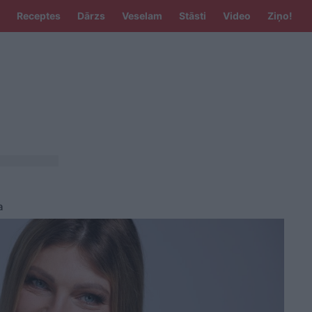
Receptes
Dārzs
Veselam
Stāsti
Video
Ziņo!
a