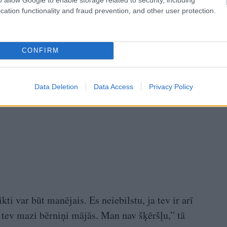
cation functionality and fraud prevention, and other user protection.
CONFIRM
Data Deletion
Data Access
Privacy Policy
ti var būt manējais. Es neiebilstu, ja tev ir arī
k tev mazi bērniņi mājās. Man nav šķēršļu,” tā