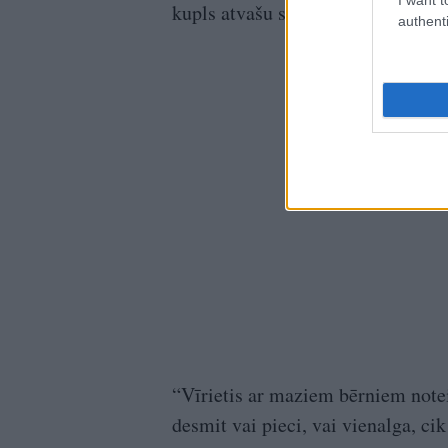
kupls atvašu skaits.
authenti
“Vīrietis ar maziem bērniem noteik
desmit vai pieci, vai vienalga, ci