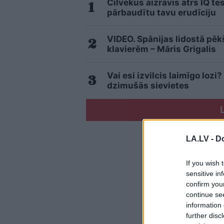
Cilvēkus aizrāvis ātrs IQ te
pārbaudītu tavu erudīciju
VIDEO. Spānijas lidostā pē
klavierēm – Māris Grigalis
Vai esi izvilcis laimīgo loz
dzimušās sievietes
LA.LV -
Do
If you wish 
sensitive in
confirm you
continue se
information 
further disc