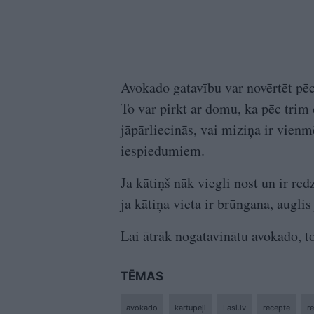
Avokado gatavību var novērtēt pēc 
To var pirkt ar domu, ka pēc tri
jāpārlie­cinās, vai miziņa ir vie
iespiedumiem.
Ja kātiņš nāk viegli nost un ir red
ja kātiņa vieta ir brūngana, auglis 
Lai ātrāk nogatavinātu avokado, t
TĒMAS
avokado
kartupeļi
Lasi.lv
recepte
r