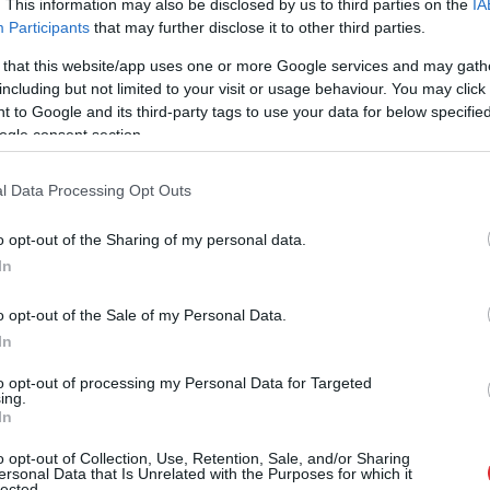
. This information may also be disclosed by us to third parties on the
IA
Participants
that may further disclose it to other third parties.
 that this website/app uses one or more Google services and may gath
including but not limited to your visit or usage behaviour. You may click 
 to Google and its third-party tags to use your data for below specifi
ogle consent section.
l Data Processing Opt Outs
o opt-out of the Sharing of my personal data.
In
 citu riekstu)
o opt-out of the Sale of my Personal Data.
In
to opt-out of processing my Personal Data for Targeted
ing.
In
zās šķēlēs. Bļodā olīveļļu sakuļ ar citrona sulu,
o opt-out of Collection, Use, Retention, Sale, and/or Sharing
vēl karstos kartupeļus, lai atdziest. Tomātus
ersonal Data that Is Unrelated with the Purposes for which it
lected.