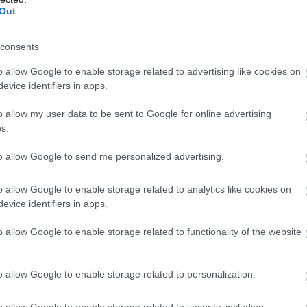
iež uz pusēm, izņem kauliņus, nomizo un sagriež
Out
tupeļus liek bļo­das apakšā, virs tiem avokado,
Atcelt
Ziņot
consents
s un mandeles.
o allow Google to enable storage related to advertising like cookies on
evice identifiers in apps.
o allow my user data to be sent to Google for online advertising
s.
to allow Google to send me personalized advertising.
o allow Google to enable storage related to analytics like cookies on
evice identifiers in apps.
o allow Google to enable storage related to functionality of the website
ā virs militārās
Pierīgā
notikusi smaga
o allow Google to enable storage related to personalization.
s pamanīti
avārija – viens no
omīgi droni
šoferiem aizbēdzis no
o allow Google to enable storage related to security, including