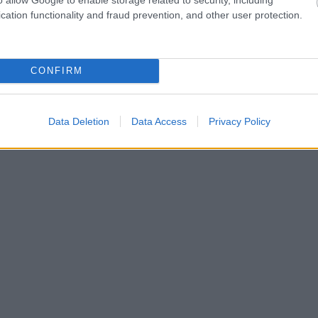
notikuma vietas
cation functionality and fraud prevention, and other user protection.
CONFIRM
sts, ar stingru struktūru. Ja, iespiežot miziņā ar
au ir par mīkstu, un sagriežot varēs redzēt brūnu
Data Deletion
Data Access
Privacy Policy
tu veikalā katru aug­li čamdīt un spaidīt.