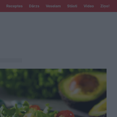
Receptes
Dārzs
Veselam
Stāsti
Video
Ziņo!