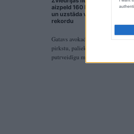
Zviedrijas līdz Polijai
authenti
aizpeld 160 kilometrus
un uzstāda vēsturisku
rekordu
Gatavs avokado ir tikai mazliet mīk
pirkstu, paliek iedobīte, aug­lis j
putrveidīgu masu. Tomēr nevajadzē