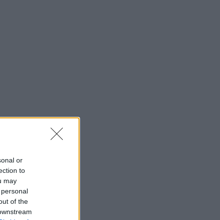
sonal or
ection to
ou may
 personal
out of the
 downstream