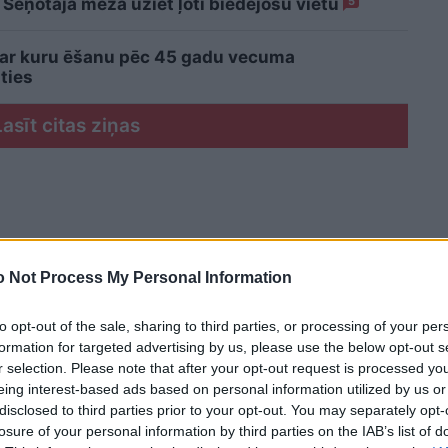
 Sēņotāja mežā uziet ļoti biedējošu vietu
5
 ar kuru ēšanu pēc 45 gadu vecuma
ties
Lasīt citas ziņas
 Not Process My Personal Information
to opt-out of the sale, sharing to third parties, or processing of your per
formation for targeted advertising by us, please use the below opt-out s
r selection. Please note that after your opt-out request is processed y
eing interest-based ads based on personal information utilized by us or
disclosed to third parties prior to your opt-out. You may separately opt-
losure of your personal information by third parties on the IAB’s list of