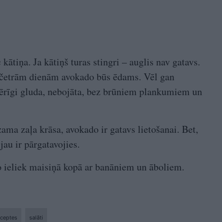
kātiņa. Ja kātiņš turas stingri – auglis nav gatavs.
m četrām dienām avokado būs ēdams. Vēl gan
nmērīgi gluda, nebojāta, bez brū­niem plankumiem un
zama zaļa krāsa, avoka­do ir gatavs lietošanai. Bet,
jau ir pārgatavojies.
o ieliek maisiņā kopā ar banāniem un āboliem.
eceptes
salāti