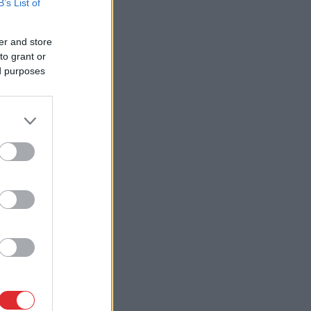
B’s List of
er and store
to grant or
ed purposes