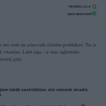
PIEVIENO LA.LV
SEKO WHATSAPP
s der sirds un asinsvadu slimību profilaksei. Tas ir
, K vitamīns. Labā ziņa – ir maz ogļhidrātu.
izstāj gaļu.
jiem labāk nestrīdēties: viņi vienmēr atradīs
s