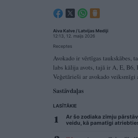
Aiva Kalve / Latvijas Mediji
12:13, 12. maijs 2026
Receptes
Avokado ir vērtīgas taukskābes, ta
labs kālija avots, tajā ir A, E, B6
Veģetārieši ar avokado veiksmīgi a
Sastāvdaļas
LASĪTĀKIE
Ar šo zodiaka zīmju pārstāv
veidu, kā pamatīgi atriebtie