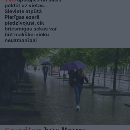
peldēt uz vietas…
Sieviete atpūtā
Pierīgas ezerā
piedzīvojusi, cik
briesmīgas sekas var
būt makšķernieku
neuzmanībai