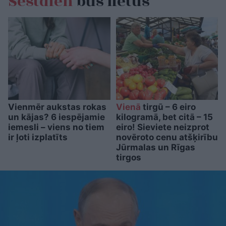
Sestdien
būs lietus
Vienmēr aukstas rokas
Vienā
tirgū – 6 eiro
un kājas? 6 iespējamie
kilogramā, bet citā – 15
iemesli – viens no tiem
eiro! Sieviete neizprot
ir ļoti izplatīts
novēroto cenu atšķirību
Jūrmalas un Rīgas
tirgos