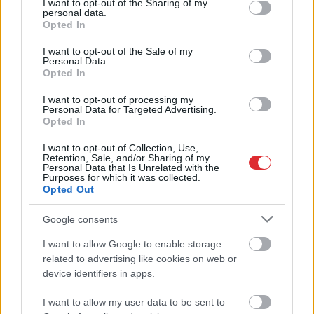
not limited to your visit or usage behaviour. You may click to
I want to opt-out of the Sharing of my
personal data.
grant or deny consent to Google and its third-party tags to
Opted In
use your data for below specified purposes in below Google
consent section.
I want to opt-out of the Sale of my
Personal Data.
Opted In
I want to opt-out of processing my
Personal Data for Targeted Advertising.
Opted In
Ar šo zodiaka zīmju
I want to opt-out of Collection, Use,
Retention, Sale, and/or Sharing of my
pārstāvjiem labāk
Personal Data that Is Unrelated with the
Purposes for which it was collected.
nestrīdēties: viņi vienmēr
Opted Out
atradīs veidu, kā pamatīgi
Google consents
atriebties
I want to allow Google to enable storage
Atcelt
Ziņot
related to advertising like cookies on web or
device identifiers in apps.
I want to allow my user data to be sent to