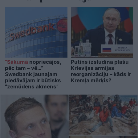
“Sākumā
nopriecājos,
Putins izsludina plašu
pēc tam – vē…”
Krievijas armijas
Swedbank jaunajam
reorganizāciju – kāds ir
piedāvājam ir būtisks
Kremļa mērķis?
“zemūdens akmens”