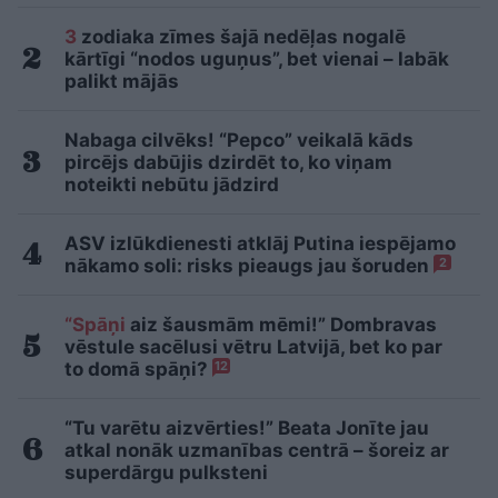
3
zodiaka zīmes šajā nedēļas nogalē
kārtīgi “nodos uguņus”, bet vienai – labāk
palikt mājās
Nabaga cilvēks! “Pepco” veikalā kāds
pircējs dabūjis dzirdēt to, ko viņam
noteikti nebūtu jādzird
ASV izlūkdienesti atklāj Putina iespējamo
nākamo soli: risks pieaugs jau šoruden
2
“Spāņi
aiz šausmām mēmi!” Dombravas
vēstule sacēlusi vētru Latvijā, bet ko par
to domā spāņi?
12
“Tu varētu aizvērties!” Beata Jonīte jau
atkal nonāk uzmanības centrā – šoreiz ar
superdārgu pulksteni