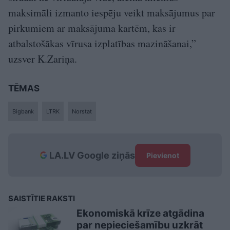
maksimāli izmanto iespēju veikt maksājumus par
pirkumiem ar maksājuma kartēm, kas ir
atbalstošākas vīrusa izplatības mazināšanai,”
uzsver K.Zariņa.
TĒMAS
Bigbank
LTRK
Norstat
LA.LV Google ziņās
Pievienot
SAISTĪTIE RAKSTI
Ekonomiskā krīze atgādina
par nepieciešamību uzkrāt