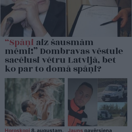
“Spāņi
aiz šausmām
mēmi!” Dombravas vēstule
sacēlusi vētru Latvijā, bet
ko par to domā spāņi?
Horoskopi
8. augustam.
Jauns
pavērsiena