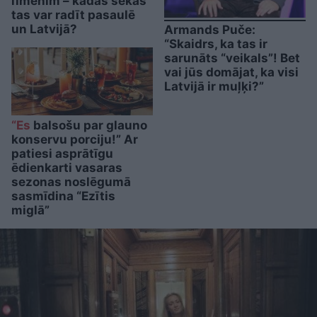
līmenim – kādas sekas
tas var radīt pasaulē
un Latvijā?
Armands Puče:
“Skaidrs, ka tas ir
sarunāts “veikals”! Bet
vai jūs domājat, ka visi
Latvijā ir muļķi?”
“Es
balsošu par glauno
konservu porciju!” Ar
patiesi asprātīgu
ēdienkarti vasaras
sezonas noslēgumā
sasmīdina “Ezītis
miglā”