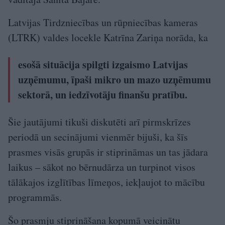
Latvijas Tirdzniecības un rūpniecības kameras
(LTRK) valdes locekle Katrīna Zariņa norāda, ka
esošā situācija spilgti izgaismo Latvijas
uzņēmumu, īpaši mikro un mazo uzņēmumu
sektorā, un iedzīvotāju finanšu pratību.
Šie jautājumi tikuši diskutēti arī pirmskrīzes
periodā un secinājumi vienmēr bijuši, ka šīs
prasmes visās grupās ir stiprināmas un tas jādara
laikus – sākot no bērnudārza un turpinot visos
tālākajos izglītības līmeņos, iekļaujot to mācību
programmās.
Šo prasmju stiprināšana kopumā veicinātu