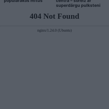
populārākos mītus
centrā – šoreiz ar
superdārgu pulksteni