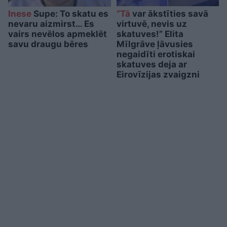
Inese
Supe: To skatu es
“Tā
var ākstīties savā
nevaru aizmirst… Es
virtuvē, nevis uz
vairs nevēlos apmeklēt
skatuves!” Elita
savu draugu bēres
Mīlgrāve ļāvusies
negaidīti erotiskai
skatuves deja ar
Eirovīzijas zvaigzni