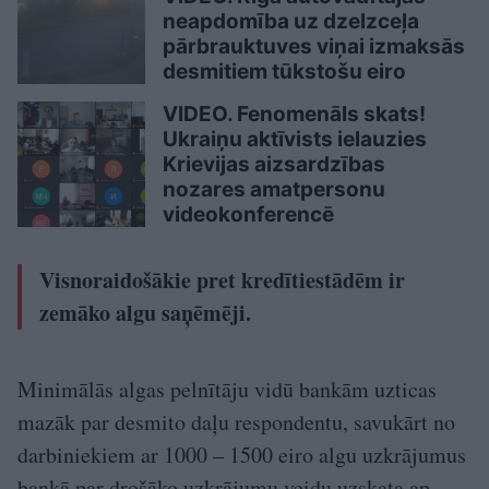
neapdomība uz dzelzceļa
pārbrauktuves viņai izmaksās
desmitiem tūkstošu eiro
VIDEO. Fenomenāls skats!
Ukraiņu aktīvists ielauzies
Krievijas aizsardzības
nozares amatpersonu
videokonferencē
Visnoraidošākie pret kredītiestādēm ir
zemāko algu saņēmēji.
Minimālās algas pelnītāju vidū bankām uzticas
mazāk par desmito daļu respondentu, savukārt no
darbiniekiem ar 1000 – 1500 eiro algu uzkrājumus
bankā par drošāko uzkrājumu veidu uzskata ap