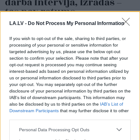
darba intervijā, izrādās –
tas nav retums
LA.LV -
Do Not Process My Personal Information
If you wish to opt-out of the sale, sharing to third parties, or
processing of your personal or sensitive information for
targeted advertising by us, please use the below opt-out
section to confirm your selection. Please note that after your
opt-out request is processed you may continue seeing
interest-based ads based on personal information utilized by
VIDEO.
Fenomenāls
“Tik
daudz melu…”
us or personal information disclosed to third parties prior to
skats! Ukraiņu aktīvists
Modris Konovalovs
your opt-out. You may separately opt-out of the further
ielauzies Krievijas
atklāj, ko ekspertīzē
disclosure of your personal information by third parties on the
aizsardzības nozares
konstatēja nošauto
IAB’s list of downstream participants. This information may
amatpersonu
suņu kuņģos
also be disclosed by us to third parties on the
IAB’s List of
videokonferencē
Downstream Participants
that may further disclose it to other
third parties.
Please note that this website/app uses one or more Google
Personal Data Processing Opt Outs
services and may gather and store information including but