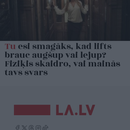
Tu
esi smagāks, kad lifts
brauc augšup vai lejup?
Fiziķis skaidro, vai mainās
tavs svars