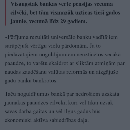
Visaugstāk bankas vērtē pensijas vecuma
cilvēki, bet tām vismazāk uzticas tieši gados
jaunie, vecumā līdz 29 gadiem.
«Pētījuma rezultāti universālo banku vadītājiem
sarūpējuši vērtīgu vielu pārdomām. Ja to
piedāvātajiem noguldījumiem neuzticētos vecākā
paaudze, to varētu skaidrot ar sliktām atmiņām par
naudas zaudēšanu valūtas reformās un aizgājušo
gadu banku bankrotos.
Taču noguldījumus bankā par nedrošiem uzskata
jaunākās paaudzes cilvēki, kuri vēl tikai uzsāk
savas darba gaitas un vēl ilgus gadus būs
ekonomiski aktīva sabiedrības daļa.