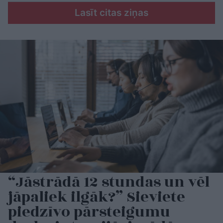
Lasīt citas ziņas
“Jāstrādā 12 stundas un vēl
jāpaliek ilgāk?” Sieviete
piedzīvo pārsteigumu