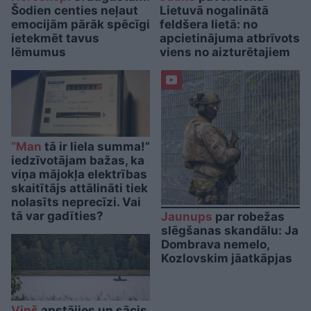
Šodien centies neļaut
Lietuvā nogalinātā
emocijām pārāk spēcīgi
feldšera lietā: no
ietekmēt tavus
apcietinājuma atbrīvots
lēmumus
viens no aizturētajiem
“Man
tā ir liela summa!”
iedzīvotājam bažas, ka
viņa mājokļa elektrības
skaitītājs attālināti tiek
nolasīts neprecīzi. Vai
tā var gadīties?
Jaunups
par robežas
slēgšanas skandālu: Ja
Dombrava nemelo,
Kozlovskim jāatkāpjas
Viņš
apstājies un sācis