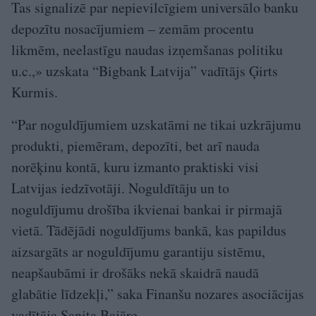
Tas signalizē par nepievilcīgiem universālo banku
depozītu nosacījumiem – zemām procentu
likmēm, neelastīgu naudas izņemšanas politiku
u.c.,» uzskata “Bigbank Latvija” vadītājs Ģirts
Kurmis.
“Par noguldījumiem uzskatāmi ne tikai uzkrājumu
produkti, piemēram, depozīti, bet arī nauda
norēķinu kontā, kuru izmanto praktiski visi
Latvijas iedzīvotāji. Noguldītāju un to
noguldījumu drošība ikvienai bankai ir pirmajā
vietā. Tādējādi noguldījums bankā, kas papildus
aizsargāts ar noguldījumu garantiju sistēmu,
neapšaubāmi ir drošāks nekā skaidrā naudā
glabātie līdzekļi,” saka Finanšu nozares asociācijas
vadītāja Sanita Bajāre.