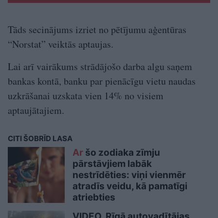
Tāds secinājums izriet no pētījumu aģentūras
“Norstat” veiktās aptaujas.
Lai arī vairākums strādājošo darba algu saņem
bankas kontā, banku par pienācīgu vietu naudas
uzkrāšanai uzskata vien 14% no visiem
aptaujātajiem.
CITI ŠOBRĪD LASA
Ar
šo zodiaka zīmju
pārstāvjiem labāk
nestrīdēties: viņi vienmēr
atradīs veidu, kā pamatīgi
atriebties
VIDEO. Rīgā autovadītājas