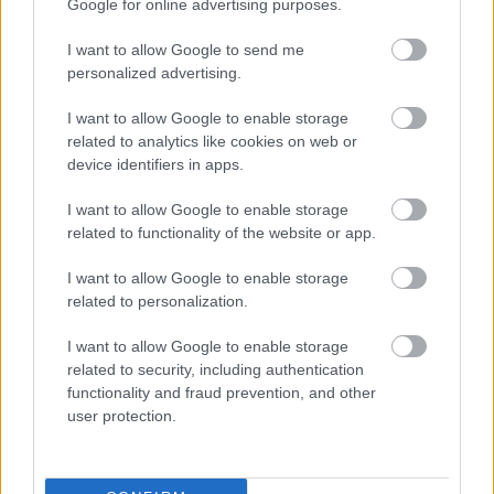
Google for online advertising purposes.
I want to allow Google to send me
personalized advertising.
VIDEO.
Rīgā
Nabaga
cilvēks!
I want to allow Google to enable storage
autovadītājas
“Pepco” veikalā kāds
related to analytics like cookies on web or
neapdomība uz
pircējs dabūjis dzirdēt
device identifiers in apps.
dzelzceļa
to, ko viņam noteikti
pārbrauktuves viņai
nebūtu jādzird
I want to allow Google to enable storage
izmaksās desmitiem
related to functionality of the website or app.
tūkstošu eiro
I want to allow Google to enable storage
related to personalization.
I want to allow Google to enable storage
related to security, including authentication
functionality and fraud prevention, and other
user protection.