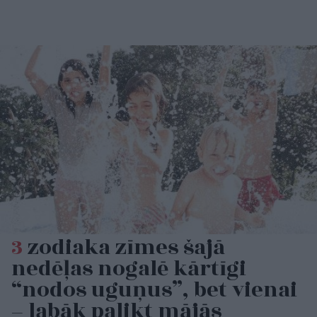
3
zodiaka zīmes šajā
nedēļas nogalē kārtīgi
“nodos uguņus”, bet vienai
– labāk palikt mājās