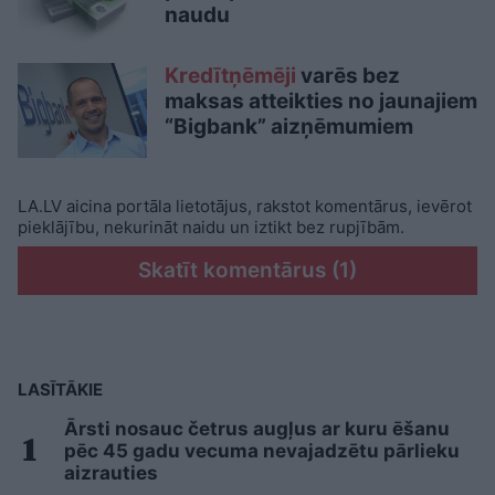
naudu
Kredītņēmēji
varēs bez
maksas atteikties no jaunajiem
“Bigbank” aizņēmumiem
LA.LV aicina portāla lietotājus, rakstot komentārus, ievērot
pieklājību, nekurināt naidu un iztikt bez rupjībām.
Skatīt komentārus (1)
LASĪTĀKIE
Ārsti nosauc četrus augļus ar kuru ēšanu
pēc 45 gadu vecuma nevajadzētu pārlieku
aizrauties