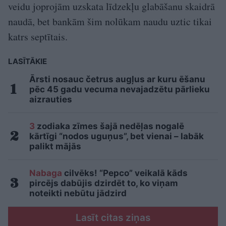
veidu joprojām uzskata līdzekļu glabāšanu skaidrā
naudā, bet bankām šim nolūkam naudu uztic tikai
katrs septītais.
LASĪTĀKIE
Ārsti nosauc četrus augļus ar kuru ēšanu
pēc 45 gadu vecuma nevajadzētu pārlieku
aizrauties
3
zodiaka zīmes šajā nedēļas nogalē
kārtīgi “nodos uguņus”, bet vienai – labāk
palikt mājās
Nabaga
cilvēks! “Pepco” veikalā kāds
pircējs dabūjis dzirdēt to, ko viņam
noteikti nebūtu jādzird
Lasīt citas ziņas