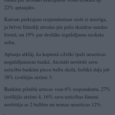
22% aptaujāto.
Katram piektajam respondentam sirds ir mierīga,
ja brīvie līdzekļi atrodas pie paša skaidras naudas
formā, un 19% par drošāko ieguldījumu uzskata
zeltu.
Aptauja atklāj, ka kopumā cilvēki īpaši neuzticas
noguldījumiem bankā. Aicināti novērtēt savu
uzticību bankām piecu ballu skalā, lielākā daļa jeb
38% izvēlējās atzīmi 3.
Bankām pilnībā uzticas vien 6% respondentu, 27%
izvēlējās atzīmi 4, 16% savu uzticības līmeni
novērtēja ar 2 ballēm un nemaz neuzticas 12%.