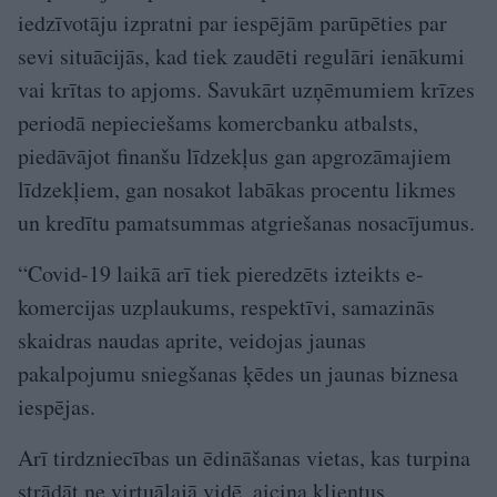
iedzīvotāju izpratni par iespējām parūpēties par
sevi situācijās, kad tiek zaudēti regulāri ienākumi
vai krītas to apjoms. Savukārt uzņēmumiem krīzes
periodā nepieciešams komercbanku atbalsts,
piedāvājot finanšu līdzekļus gan apgrozāmajiem
līdzekļiem, gan nosakot labākas procentu likmes
un kredītu pamatsummas atgriešanas nosacījumus.
“Covid-19 laikā arī tiek pieredzēts izteikts e-
komercijas uzplaukums, respektīvi, samazinās
skaidras naudas aprite, veidojas jaunas
pakalpojumu sniegšanas ķēdes un jaunas biznesa
iespējas.
Arī tirdzniecības un ēdināšanas vietas, kas turpina
strādāt ne virtuālajā vidē, aicina klientus