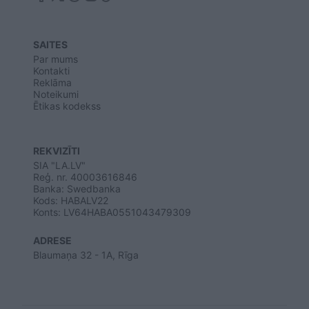
SAITES
Par mums
Kontakti
Reklāma
Noteikumi
Ētikas kodekss
REKVIZĪTI
SIA "LA.LV"
Reģ. nr. 40003616846
Banka: Swedbanka
Kods: HABALV22
Konts: LV64HABA0551043479309
ADRESE
Blaumaņa 32 - 1A, Rīga