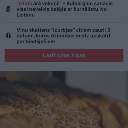
“Izlīda
ārā velniņš” – Kulbergam sanācis
visai neveikls kašķis ar žurnālistu Ivo
Leitānu
Viņu skatiens “izurbjas” citiem cauri: 3
datumi, kuros dzimušos mēdz uzskatīt
par biedējošiem
Lasīt citas ziņas