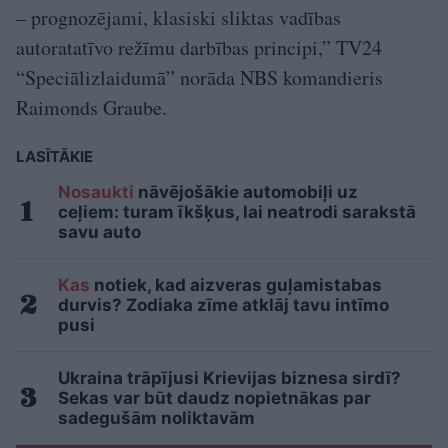
– prognozējami, klasiski sliktas vadības
autoratatīvo režīmu darbības principi,” TV24
“Speciālizlaidumā” norāda NBS komandieris
Raimonds Graube.
LASĪTĀKIE
Nosaukti
nāvējošākie automobiļi uz
ceļiem: turam īkšķus, lai neatrodi sarakstā
savu auto
Kas
notiek, kad aizveras guļamistabas
durvis? Zodiaka zīme atklāj tavu intīmo
pusi
Ukraina trāpījusi Krievijas biznesa sirdī?
Sekas var būt daudz nopietnākas par
sadegušām noliktavām