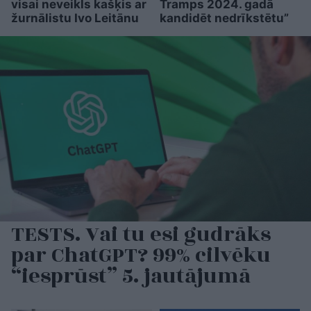
visai neveikls kašķis ar
Tramps 2024. gadā
žurnālistu Ivo Leitānu
kandidēt nedrīkstētu”
TESTS. Vai tu esi gudrāks
par ChatGPT? 99% cilvēku
“iesprūst” 5. jautājumā