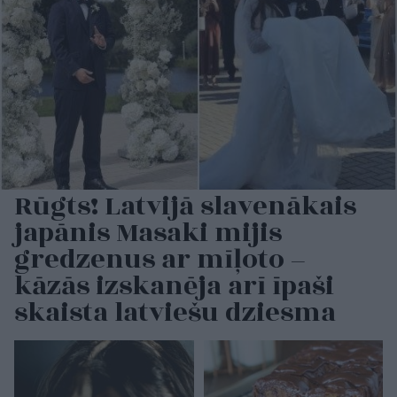
Rūgts! Latvijā slavenākais
japānis Masaki mijis
gredzenus ar mīļoto –
kāzās izskanēja arī īpaši
skaista latviešu dziesma