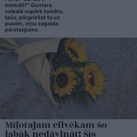
normāli?” Guntars
veikalā nopērk tomātu,
taču, pārgriežot to uz
pusēm, viņu sagaida
pārsteigums
Mīļotajam cilvēkam šo
labāk nedāvināt! Šīs