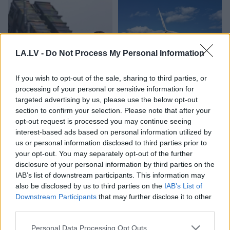
LA.LV -
Do Not Process My Personal Information
If you wish to opt-out of the sale, sharing to third parties, or
ASV uzņēmumi bažījas
“K2 Ventum” vēja parka
processing of your personal or sensitive information for
par Ukrainas plāniem –
prettiesiskā
targeted advertising by us, please use the below opt-out
kas viņus satrauc?
gremdēšana liek domāt
section to confirm your selection. Please note that after your
par nedrošu valsti
opt-out request is processed you may continue seeing
interest-based ads based on personal information utilized by
us or personal information disclosed to third parties prior to
your opt-out. You may separately opt-out of the further
disclosure of your personal information by third parties on the
IAB’s list of downstream participants. This information may
also be disclosed by us to third parties on the
IAB’s List of
Downstream Participants
that may further disclose it to other
third parties.
Please note that this website/app uses one or more Google
Personal Data Processing Opt Outs