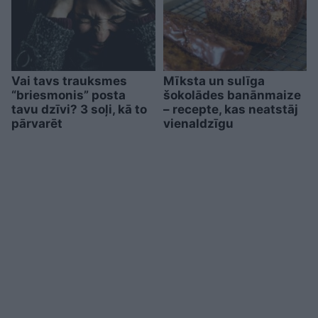
Vai tavs trauksmes
Mīksta un sulīga
“briesmonis” posta
šokolādes banānmaize
tavu dzīvi? 3 soļi, kā to
– recepte, kas neatstāj
pārvarēt
vienaldzīgu