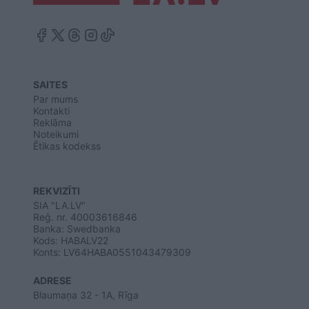
SAITES
Par mums
Kontakti
Reklāma
Noteikumi
Ētikas kodekss
REKVIZĪTI
SIA "LA.LV"
Reģ. nr. 40003616846
Banka: Swedbanka
Kods: HABALV22
Konts: LV64HABA0551043479309
ADRESE
Blaumaņa 32 - 1A, Rīga