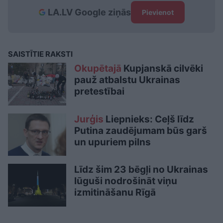
LA.LV Google ziņās
Pievienot
SAISTĪTIE RAKSTI
Okupētajā
Kupjanskā cilvēki
pauž atbalstu Ukrainas
pretestībai
Jurģis
Liepnieks: Ceļš līdz
Putina zaudējumam būs garš
un upuriem pilns
Līdz šim 23 bēgļi no Ukrainas
lūguši nodrošināt viņu
izmitināšanu Rīgā