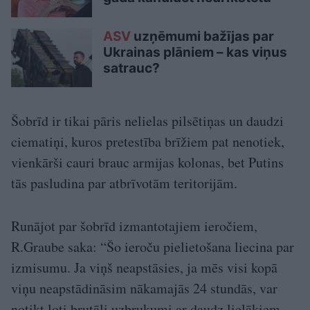
ASV
uzņēmumi bažījas par
Ukrainas plāniem – kas viņus
satrauc?
Šobrīd ir tikai pāris nelielas pilsētiņas un daudzi
ciematiņi, kuros pretestība brīžiem pat nenotiek,
vienkārši cauri brauc armijas kolonas, bet Putins
tās pasludina par atbrīvotām teritorijām.
Runājot par šobrīd izmantotajiem ieročiem,
R.Graube saka: “Šo ieroču pielietošana liecina par
izmisumu. Ja viņš neapstāsies, ja mēs visi kopā
viņu neapstādināsim nākamajās 24 stundās, var
notikt ļoti brutāli uzbrukumi ar daudz lielākiem