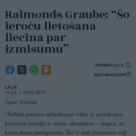
Raimonds Graube: “Šo
ieroču lietošana
liecina par
izmisumu”
PIEVIENO LA.LV
SEKO WHATSAPP
LA.LV
15:54, 1. marts 2022
Ziņas
Ārzemēs
“Šobrīd pirmais uzbrukuma vilnis ir neizdevies,
krieviem morāla ir zema, ukraiņiem – augsta, ar
katru dienu paaugstinās. Šie ir tādi izmisuma soļi