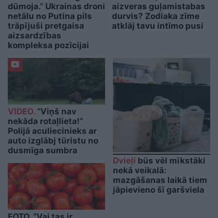
dūmoja.” Ukrainas droni
aizveras guļamistabas
netālu no Putina pils
durvis? Zodiaka zīme
trāpījuši pretgaisa
atklāj tavu intīmo pusi
aizsardzības
kompleksa pozīcijai
VIDEO.
“Viņš nav
nekāda rotaļlieta!”
Polijā aculiecinieks ar
auto izglābj tūristu no
dusmīga sumbra
Dvieļi
būs vēl mīkstāki
nekā veikalā:
mazgāšanas laikā tiem
jāpievieno šī garšviela
FOTO. “Vai tas ir