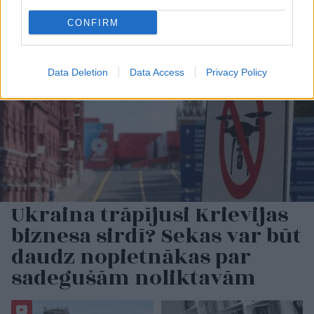
CONFIRM
Data Deletion
Data Access
Privacy Policy
Ukraina trāpījusi Krievijas
biznesa sirdī? Sekas var būt
daudz nopietnākas par
sadegušām noliktavām