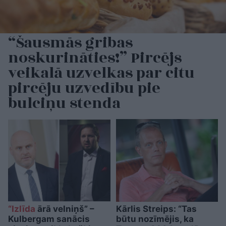
“Šausmās gribas
noskurināties!” Pircējs
veikalā uzvelkas par citu
pircēju uzvedību pie
bulciņu stenda
“Izlīda
ārā velniņš” –
Kārlis Streips: “Tas
Kulbergam sanācis
būtu nozīmējis, ka