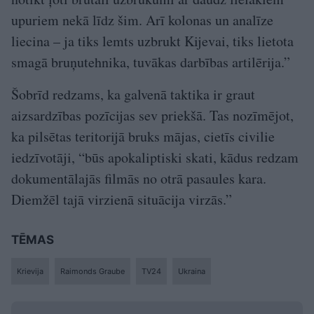
upuriem nekā līdz šim. Arī kolonas un analīze
liecina – ja tiks lemts uzbrukt Kijevai, tiks lietota
smagā bruņutehnika, tuvākas darbības artilērija.”
Šobrīd redzams, ka galvenā taktika ir graut
aizsardzības pozīcijas sev priekšā. Tas nozīmējot,
ka pilsētas teritorijā bruks mājas, cietīs civilie
iedzīvotāji, “būs apokaliptiski skati, kādus redzam
dokumentālajās filmās no otrā pasaules kara.
Diemžēl tajā virzienā situācija virzās.”
TĒMAS
Krievija
Raimonds Graube
TV24
Ukraina