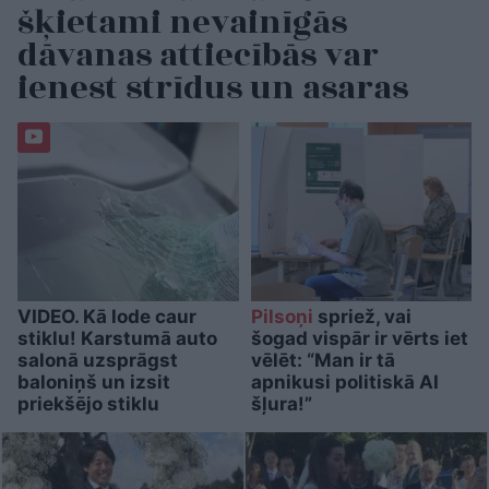
šķietami nevainīgās
dāvanas attiecībās var
ienest strīdus un asaras
VIDEO. Kā lode caur
Pilsoņi
spriež, vai
stiklu! Karstumā auto
šogad vispār ir vērts iet
salonā uzsprāgst
vēlēt: “Man ir tā
baloniņš un izsit
apnikusi politiskā AI
priekšējo stiklu
šļura!”