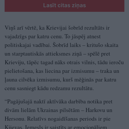
Lasīt citas ziņas
Viņš arī vērtē, ka Krievijai šobrīd rezultāts ir
vajadzīgs par katru cenu. To jāspēj atnest
politiskajai vadībai. Šobrīd laiks – kritušo skaita
un starptautiskās attieksmes ziņā – spēlē pret
Krieviju, tāpēc tagad nāks otrais vilnis, tādu ieroču
pielietošana, kas liecina par izmisumu – traka un
ļauna cilvēka izmisumu, kurš mēģinās par katru
cenu sasniegt kādu redzamu rezultātu.
“Pagājušajā naktī aktīvāka darbība notika pret
divām lielām Ukrainas pilsētām – Harkovu un
Hersonu. Relatīvs nogaidīšanas periods ir pie
Kijevas. Iemesls ir saistīts ar emocionāliem