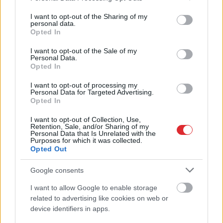
services and may gather and store information including but
not limited to your visit or usage behaviour. You may click to
I want to opt-out of the Sharing of my
personal data.
grant or deny consent to Google and its third-party tags to
Opted In
use your data for below specified purposes in below Google
Stendzenieks asi par
consent section.
I want to opt-out of the Sale of my
migrantiem: Viņi testē, cik
Personal Data.
Opted In
daudz šeit drīkst atļauties
I want to opt-out of processing my
Personal Data for Targeted Advertising.
Opted In
I want to opt-out of Collection, Use,
Retention, Sale, and/or Sharing of my
Personal Data that Is Unrelated with the
Purposes for which it was collected.
Opted Out
Google consents
Neaizmirsti
Netanjahu
pasaka
I want to allow Google to enable storage
Atcelt
Ziņot
lietussargu! Laika
stingru “nē” Trampa
related to advertising like cookies on web or
prognoze pirmdienai
atbalstītajam Gazas
device identifiers in apps.
joslas plānam