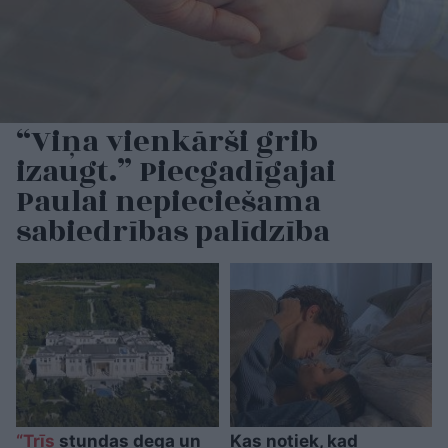
“Viņa vienkārši grib
izaugt.” Piecgadīgajai
Paulai nepieciešama
sabiedrības palīdzība
“Trīs
stundas dega un
Kas notiek, kad