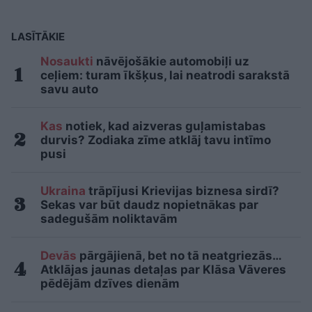
LASĪTĀKIE
Nosaukti
nāvējošākie automobiļi uz
ceļiem: turam īkšķus, lai neatrodi sarakstā
savu auto
Kas
notiek, kad aizveras guļamistabas
durvis? Zodiaka zīme atklāj tavu intīmo
pusi
Ukraina
trāpījusi Krievijas biznesa sirdī?
Sekas var būt daudz nopietnākas par
sadegušām noliktavām
Devās
pārgājienā, bet no tā neatgriezās…
Atklājas jaunas detaļas par Klāsa Vāveres
pēdējām dzīves dienām