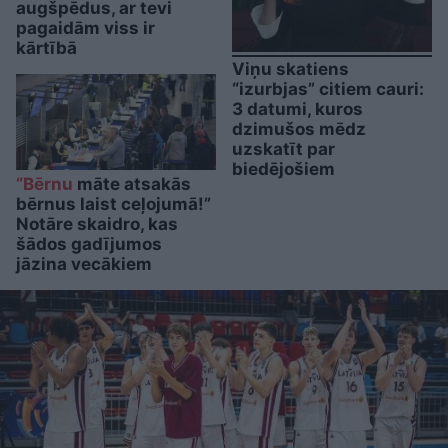
augšpēdus, ar tevi
pagaidām viss ir
kārtībā
Viņu skatiens
“izurbjas” citiem cauri:
3 datumi, kuros
dzimušos mēdz
uzskatīt par
biedējošiem
“Bērnu
māte atsakās
bērnus laist ceļojumā!”
Notāre skaidro, kas
šādos gadījumos
jāzina vecākiem