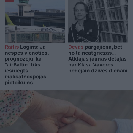
Raitis
Logins: Ja
Devās
pārgājienā, bet
nespēs vienoties,
no tā neatgriezās…
prognozēju, ka
Atklājas jaunas detaļas
“airBaltic” tiks
par Klāsa Vāveres
iesniegts
pēdējām dzīves dienām
maksātnespējas
pieteikums