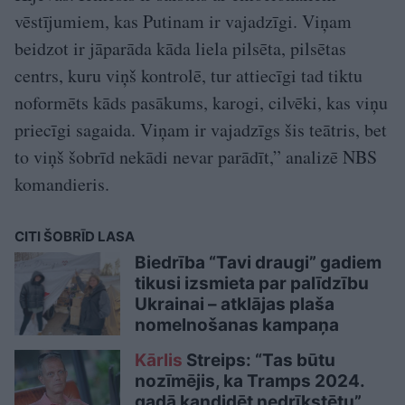
vēstījumiem, kas Putinam ir vajadzīgi. Viņam
beidzot ir jāparāda kāda liela pilsēta, pilsētas
centrs, kuru viņš kontrolē, tur attiecīgi tad tiktu
noformēts kāds pasākums, karogi, cilvēki, kas viņu
priecīgi sagaida. Viņam ir vajadzīgs šis teātris, bet
to viņš šobrīd nekādi nevar parādīt,” analizē NBS
komandieris.
CITI ŠOBRĪD LASA
Biedrība “Tavi draugi” gadiem
tikusi izsmieta par palīdzību
Ukrainai – atklājas plaša
nomelnošanas kampaņa
Kārlis
Streips: “Tas būtu
nozīmējis, ka Tramps 2024.
gadā kandidēt nedrīkstētu”