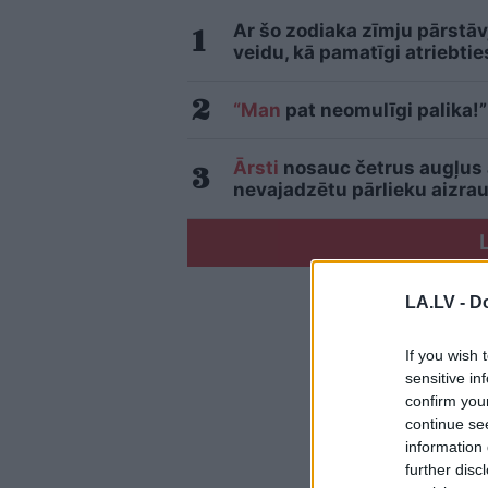
Ar šo zodiaka zīmju pārstāv
veidu, kā pamatīgi atriebtie
“Man
pat neomulīgi palika!”
Ārsti
nosauc četrus augļus
nevajadzētu pārlieku aizrau
LA.LV -
Do
If you wish 
sensitive in
confirm you
continue se
information 
further disc