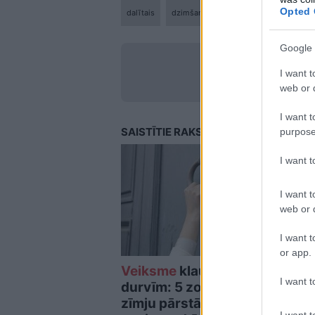
Opted 
dalītais
dzimšanas diena
dzimšanas mēnes
Google 
LA.LV Go
I want t
web or d
I want t
SAISTĪTIE RAKSTI
purpose
I want 
I want t
web or d
I want t
or app.
Veiksme
klauvēs pie
Šīs 
I want t
durvīm: 5 zodiaka
ārpr
zīmju pārstāvji jau
nepa
I want t