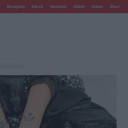
Receptes
Dārzs
Veselam
Stāsti
Video
Ziņo!