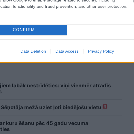
tprātīgas. Jā,
brīvdienās viņus nevar
cation functionality and fraud prevention, and other user protection.
arp arī Lauva!
dabūt ārā no dīvāna
 komentārus, ievērot pieklājību, nekurināt naidu un iztikt
CONFIRM
evieno komentāru
Data Deletion
Data Access
Privacy Policy
jiem labāk nestrīdēties: viņi vienmēr atradīs
s
 Sēņotāja mežā uziet ļoti biedējošu vietu
5
 ar kuru ēšanu pēc 45 gadu vecuma
ties