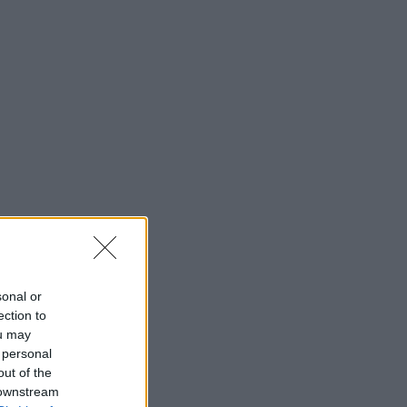
sonal or
ection to
ou may
 personal
out of the
 downstream