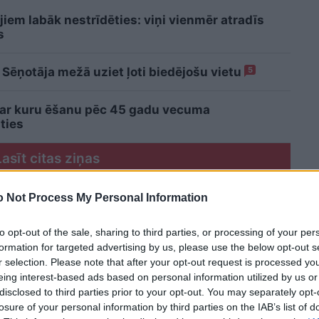
jiem labāk nestrīdēties: viņi vienmēr atradīs
s
 Sēņotāja mežā uziet ļoti biedējošu vietu
5
 ar kuru ēšanu pēc 45 gadu vecuma
ties
Lasīt citas ziņas
 Not Process My Personal Information
to opt-out of the sale, sharing to third parties, or processing of your per
formation for targeted advertising by us, please use the below opt-out s
r selection. Please note that after your opt-out request is processed y
eing interest-based ads based on personal information utilized by us or
disclosed to third parties prior to your opt-out. You may separately opt-
losure of your personal information by third parties on the IAB’s list of