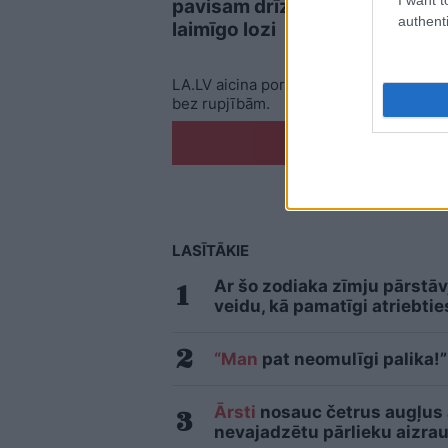
pavisam drīz iegūs
augs
authenti
laimīgo lozi
tost
LA.LV aicina portāla lietotājus, rakstot
bez rupjībām.
Pi
LASĪTĀKIE
Ar šo zodiaka zīmju pārstāv
veidu, kā pamatīgi atriebtie
“Man
pat neomulīgi palika!”
Ārsti
nosauc četrus augļus
nevajadzētu pārlieku aizrau