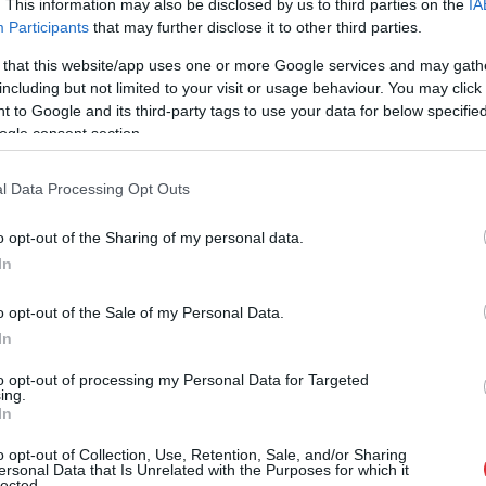
. This information may also be disclosed by us to third parties on the
IA
Participants
that may further disclose it to other third parties.
 that this website/app uses one or more Google services and may gath
including but not limited to your visit or usage behaviour. You may click 
 to Google and its third-party tags to use your data for below specifi
ogle consent section.
 izceļas ne tikai ar ārējo izskatu, bet arī ar
l Data Processing Opt Outs
u noslēpumainību. Apkārtējie bieži vien nespēj
o opt-out of the Sharing of my personal data.
saista konkrētais cilvēks, taču tieši šī
In
ta par “sirēnas auru”.
o opt-out of the Sale of my Personal Data.
In
Februāris
to opt-out of processing my Personal Data for Targeted
ing.
In
o opt-out of Collection, Use, Retention, Sale, and/or Sharing
ersonal Data that Is Unrelated with the Purposes for which it
lected.