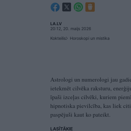
LA.LV
20:12, 20. maijs 2026
Kokteilis
Horoskopi un mistika
Astrologi un numerologi jau gadi
ietekmēt cilvēka raksturu, enerģij
īpaši izceļas cilvēki, kuriem piem
hipnotiska pievilcība, kas liek c
paspējuši kaut ko pateikt.
LASĪTĀKIE