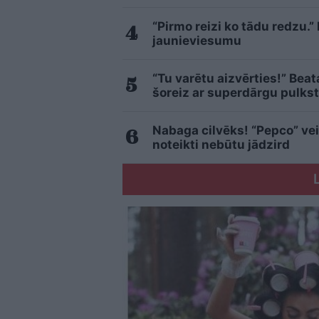
“Pirmo reizi ko tādu redzu.”
jaunieviesumu
“Tu varētu aizvērties!” Bea
šoreiz ar superdārgu pulkst
Nabaga cilvēks! “Pepco” vei
noteikti nebūtu jādzird