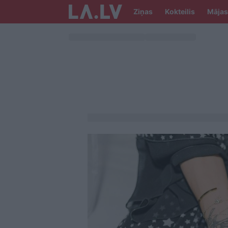
Ziņas
Kokteilis
Mājas