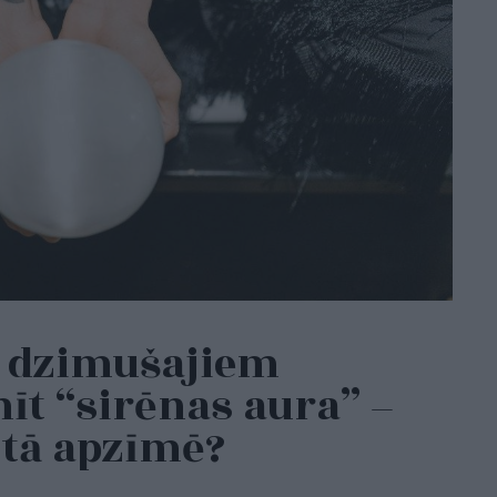
 dzimušajiem
īt “sirēnas aura” –
o tā apzīmē?