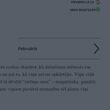
PIEVIENO LA.LV
SEKO WHATSAPP
Februāris
em cenšas skaidrot, kā dzimšanas mēnesis var
u un pat to, kā viņu uztver apkārtējie. Viņu vidū
īt tā dēvētā “sirēnas aura” – magnētiska, gandrīz
itiem viņiem pievērst uzmanību vēl pirms viņi