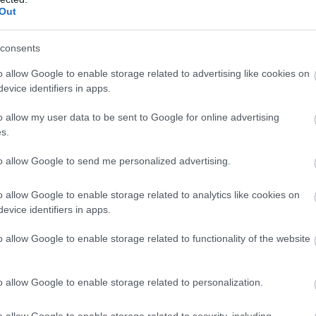
Out
is
Atcelt
Ziņot
consents
ogle ziņās
Pievienot
o allow Google to enable storage related to advertising like cookies on
evice identifiers in apps.
o allow my user data to be sent to Google for online advertising
s.
to allow Google to send me personalized advertising.
o allow Google to enable storage related to analytics like cookies on
evice identifiers in apps.
o allow Google to enable storage related to functionality of the website
5 zodiaka zīmes ir
Kuras 4 horoskopa
o allow Google to enable storage related to personalization.
ātīgi lepnas un
zīmes ir vislielākie
matoti
sliņķi? Pat siltās
o allow Google to enable storage related to security, including