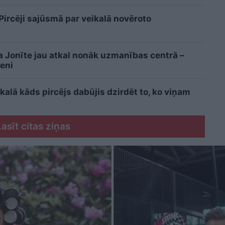
 Pircēji sajūsmā par veikalā novēroto
ta Jonīte jau atkal nonāk uzmanības centrā –
eni
kalā kāds pircējs dabūjis dzirdēt to, ko viņam
Lasīt citas ziņas