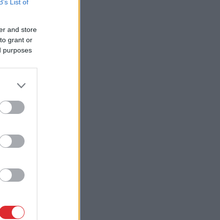
B’s List of
er and store
to grant or
ed purposes