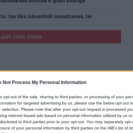
šniekiem brīvība ir īpaši svarīga
sts: tas liks izkustināt smadzenes, lai
Lasīt citas ziņas
 Not Process My Personal Information
to opt-out of the sale, sharing to third parties, or processing of your per
formation for targeted advertising by us, please use the below opt-out s
r selection. Please note that after your opt-out request is processed y
eing interest-based ads based on personal information utilized by us or
disclosed to third parties prior to your opt-out. You may separately opt-
losure of your personal information by third parties on the IAB’s list of