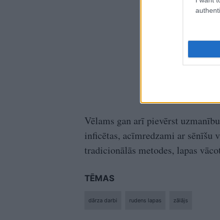
authenti
Vēlams gan arī pievērst uzmanību, 
inficētas, acīmredzami ar sēnīšu 
tradicionālās metodes, lapas vācot
TĒMAS
dārza darbi
rudens lapas
zālājs