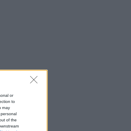
sonal or
ection to
ou may
 personal
out of the
 downstream