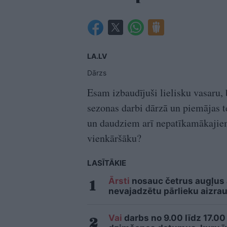
LA.LV
Dārzs
Esam izbaudījuši lielisku vasaru, b
sezonas darbi dārzā un piemājas te
un daudziem arī nepatīkamākajiem
vienkāršāku?
LASĪTĀKIE
Ārsti
nosauc četrus augļus
nevajadzētu pārlieku aizrau
Vai
darbs no 9.00 līdz 17.00