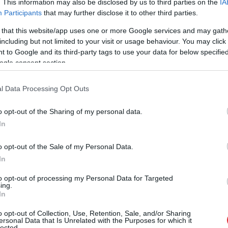
. This information may also be disclosed by us to third parties on the
IA
Participants
that may further disclose it to other third parties.
 that this website/app uses one or more Google services and may gath
enkāršošanā sniedz portāls
Chip.de
. Būs
including but not limited to your visit or usage behaviour. You may click 
 to Google and its third-party tags to use your data for below specifi
ogle consent section.
u par to, vai lapas jāatstāj zālienā vai jāsagrābj
ti un aprīkojuma ražotāji iesaka rudenī vienkārši
l Data Processing Opt Outs
ēju un atstāt sasmalcinātās lapas turpat zemē.
o opt-out of the Sharing of my personal data.
In
o opt-out of the Sale of my Personal Data.
In
to opt-out of processing my Personal Data for Targeted
ing.
In
o opt-out of Collection, Use, Retention, Sale, and/or Sharing
ersonal Data that Is Unrelated with the Purposes for which it
lected.