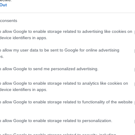
iem
visa dzīve bija
Ceļojums
atcelts, bet
Out
kšā!” Bauskas
naudas nav – tūrisma
Atcelt
Ziņot
dā nošauto suņu
operatora “Digitours”
consents
nieks tiesā nespēj
klienti nonākuši
o allow Google to enable storage related to advertising like cookies on
īt asaras
neapskaužamā
evice identifiers in apps.
situācijā
o allow my user data to be sent to Google for online advertising
lienam, lapas biezā slānī nav ieteicams atstāt uz
s.
egulāri un sasmalcināto lapu slānis nav biezs, tas ir
to allow Google to send me personalized advertising.
es no apnicīgās grābšanas un, iespējams, arī lapu
o allow Google to enable storage related to analytics like cookies on
nas. Vienkārši vairākkārt tās nopļaujiet ar
evice identifiers in apps.
atstājot tās kā dabīgu mēslojumu zālienam.
o allow Google to enable storage related to functionality of the website
o allow Google to enable storage related to personalization.
o allow Google to enable storage related to security, including