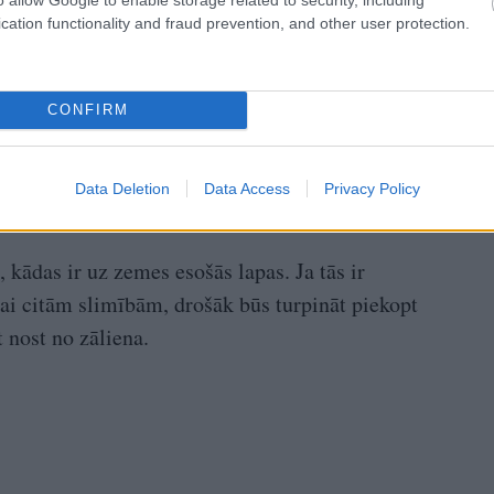
cation functionality and fraud prevention, and other user protection.
CONFIRM
Data Deletion
Data Access
Privacy Policy
kādas ir uz zemes esošās lapas. Ja tās ir
vai citām slimībām, drošāk būs turpināt piekopt
 nost no zāliena.