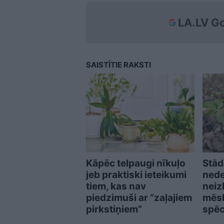
LA.LV Go
SAISTĪTIE RAKSTI
Kāpēc telpaugi nīkuļo
Stād
jeb praktiski ieteikumi
nede
tiem, kas nav
neiz
piedzimuši ar “zaļajiem
mēsl
pirkstiņiem”
spēc