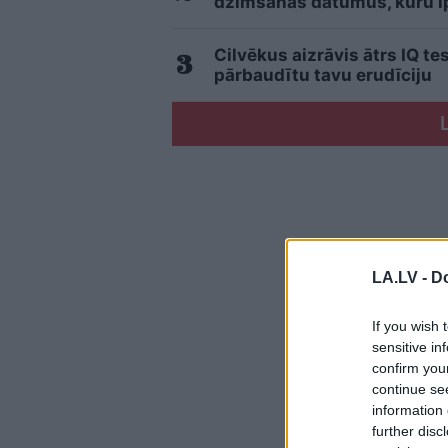
dzimšanas datumus, kuru īpa
Cilvēkus aizrāvis ātrs IQ te
pārbaudītu tavu erudīciju
LA.LV -
Do
If you wish 
sensitive in
confirm you
continue se
information 
further disc