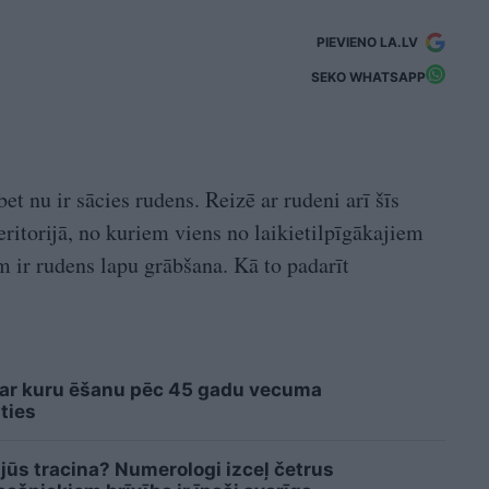
PIEVIENO LA.LV
SEKO WHATSAPP
et nu ir sācies rudens. Reizē ar rudeni arī šīs
ritorijā, no kuriem viens no laikietilpīgākajiem
 ir rudens lapu grābšana. Kā to padarīt
 ar kuru ēšanu pēc 45 gadu vecuma
ties
 jūs tracina? Numerologi izceļ četrus