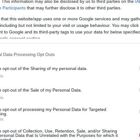
. This information may also be disclosed by us to third parties on the
IA
Participants
that may further disclose it to other third parties.
 that this website/app uses one or more Google services and may gath
including but not limited to your visit or usage behaviour. You may click 
 to Google and its third-party tags to use your data for below specifi
ogle consent section.
onu, kuru uzticīgi glabājusi, stāsta: “Esmu
, vienmēr manā īpašumā ir bijuši jaunākie
l Data Processing Opt Outs
lisks un mīļš! Pat iedomāties nevarēju, ka varētu
o opt-out of the Sharing of my personal data.
vājība bija baltā krāsa aksesuāros un tehnikā, pat
In
apildināja. Bet, nu,
zirneklītis
, kas piemeklēja mūs
o opt-out of the Sale of my Personal Data.
uzņemot kārtējo selfiju ar publiku, lika sevi manīt
In
pītī! Žēl, tāpēc arī neizmetu!”
to opt-out of processing my Personal Data for Targeted
ing.
ā daudzi citi Latvijā zināmi cilvēki, šo
In
rvarējusi, iesaistoties akcijā “Visu cieņu
o opt-out of Collection, Use, Retention, Sale, and/or Sharing
dzcilvēkus neglabāt nolietotos mobilos tālruņus,
ersonal Data that Is Unrelated with the Purposes for which it
lected.