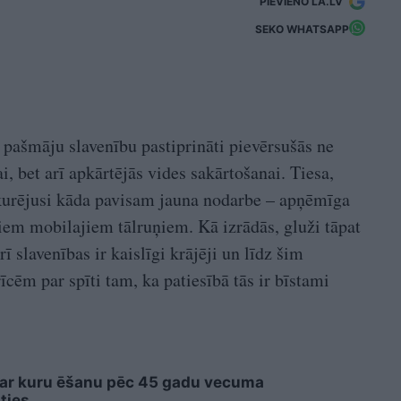
PIEVIENO LA.LV
SEKO WHATSAPP
 pašmāju slavenību pastiprināti pievērsušās ne
i, bet arī apkārtējās vides sakārtošanai. Tiesa,
nkurējusi kāda pavisam jauna nodarbe – apņēmīga
iem mobilajiem tālruņiem. Kā izrādās, gluži tāpat
rī slavenības ir kaislīgi krājēji un līdz šim
īcēm par spīti tam, ka patiesībā tās ir bīstami
 ar kuru ēšanu pēc 45 gadu vecuma
ties