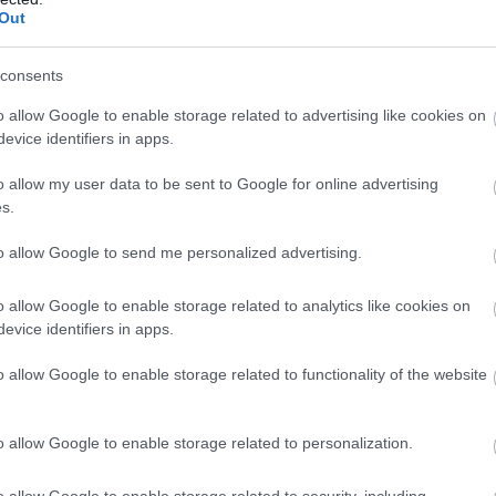
kšot atvilktnes no nolietotajiem telefoniem,
Out
 piesārņojuma riskus, aicina arī citas slavenības,
Atcelt
Ziņot
 un radio personība Baiba Sipeniece – Gavare,
consents
 Oskars Melbārdis un Jānis Strenga, autobraucēji
o allow Google to enable storage related to advertising like cookies on
evice identifiers in apps.
lušs, režisors Aigars Grauba un daudzi citi. Viņi
ējuši pārstrādei, bet vēl pirms ierīču otrās dzīves
o allow my user data to be sent to Google for online advertising
ļojošā izstādē.
s.
to allow Google to send me personalized advertising.
o allow Google to enable storage related to analytics like cookies on
evice identifiers in apps.
o allow Google to enable storage related to functionality of the website
o allow Google to enable storage related to personalization.
o allow Google to enable storage related to security, including