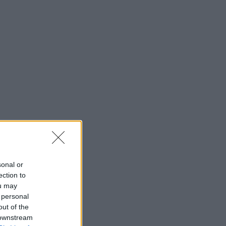
sonal or
ection to
ou may
 personal
out of the
 downstream