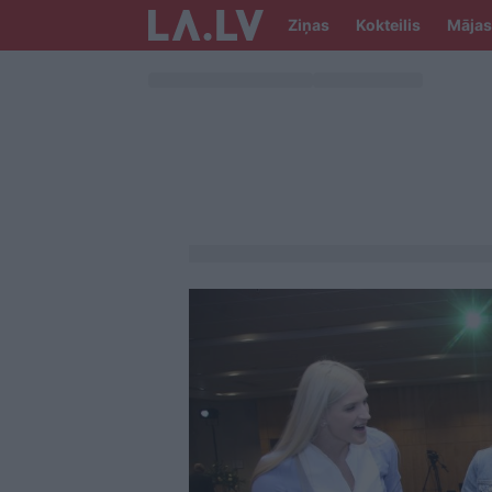
Ziņas
Kokteilis
Mājas