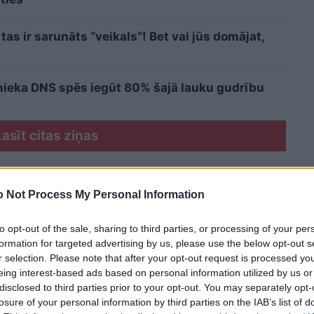
as ir sarunāts “veikals”! Bet vai jūs domājat,
cinieka DNS spēs iegūt 80% šajā lauku gudrību
Lasīt citas ziņas
 Not Process My Personal Information
to opt-out of the sale, sharing to third parties, or processing of your per
formation for targeted advertising by us, please use the below opt-out s
r selection. Please note that after your opt-out request is processed y
eing interest-based ads based on personal information utilized by us or
disclosed to third parties prior to your opt-out. You may separately opt-
losure of your personal information by third parties on the IAB’s list of