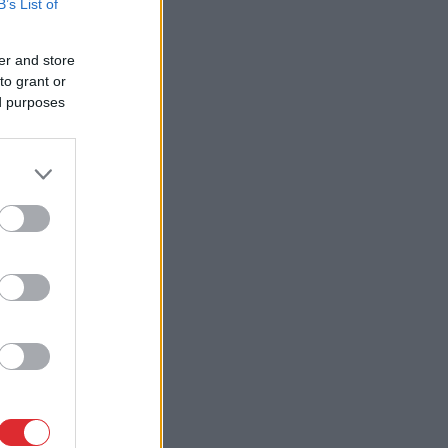
B’s List of
er and store
to grant or
ed purposes