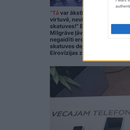
authenti
“Tā
var ākstīties savā
Ines
virtuvē, nevis uz
neva
skatuves!” Elita
vair
Mīlgrāve ļāvusies
savu
negaidīti erotiskai
skatuves deja ar
Eirovīzijas zvaigzni