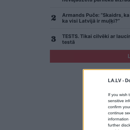
Armands Puče: “Skaidrs, ka t
ka visi Latvijā ir muļķi?”
TESTS. Tikai cilvēki ar lau
testā
LA.LV -
Do
If you wish 
sensitive in
confirm you
continue se
information 
further disc