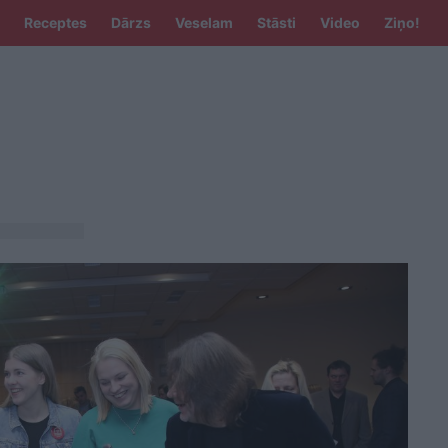
Receptes
Dārzs
Veselam
Stāsti
Video
Ziņo!