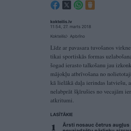
kokteilis.lv
11:54, 27. marts 2018
Kokteilis
Apbrīno
Līdz ar pavasara tuvošanos virkne
tikai sportiskās formas uzlabošana
šogad ierasto talkošanu jau izko
mājokļu atbrīvošana no nolietotaj
kā lielākā daļa ierindas latviešu, a
nelabprāt šķīrušies no vecajām ier
atkritumi.
LASĪTĀKIE
Ārsti nosauc četrus augļus
nevajadzētu pārlieku aizrau