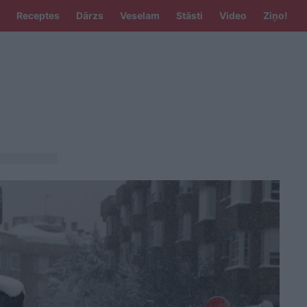
Receptes
Dārzs
Veselam
Stāsti
Video
Ziņo!