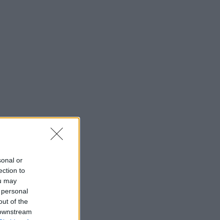
sonal or
ection to
ou may
 personal
out of the
 downstream