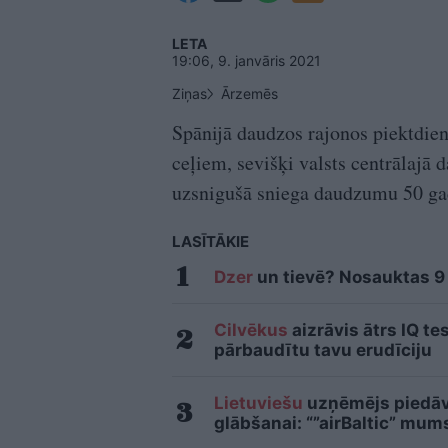
LETA
19:06, 9. janvāris 2021
Ziņas
Ārzemēs
Spānijā daudzos rajonos piektdien
ceļiem, sevišķi valsts centrālajā 
uzsnigušā sniega daudzumu 50 gad
LASĪTĀKIE
Dzer
un tievē? Nosauktas 9 t
Cilvēkus
aizrāvis ātrs IQ te
pārbaudītu tavu erudīciju
Lietuviešu
uzņēmējs piedāvā
glābšanai: “”airBaltic” mu