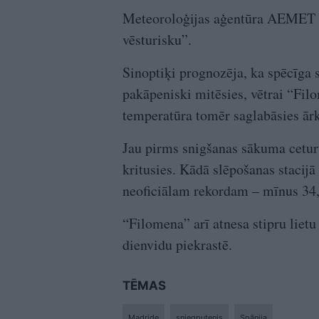
Meteoroloģijas aģentūra AEMET ra
vēsturisku”.
Sinoptiķi prognozēja, ka spēcīga s
pakāpeniski mitēsies, vētrai “Fil
temperatūra tomēr saglabāsies ārk
Jau pirms snigšanas sākuma ceturt
kritusies. Kādā slēpošanas stacijā
neoficiālam rekordam – mīnus 34,
“Filomena” arī atnesa stipru lietu
dienvidu piekrastē.
TĒMAS
Madride
sniegputenis
Spānija