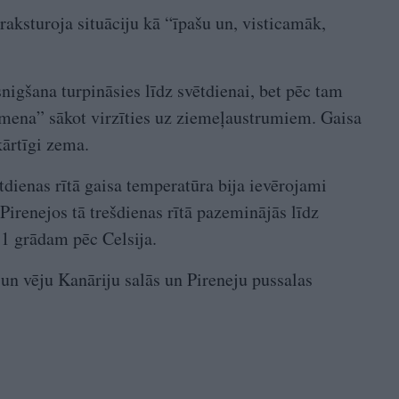
ksturoja situāciju kā “īpašu un, visticamāk,
nigšana turpināsies līdz svētdienai, bet pēc tam
omena” sākot virzīties uz ziemeļaustrumiem. Gaisa
ārtīgi zema.
dienas rītā gaisa temperatūra bija ievērojami
 Pirenejos tā trešdienas rītā pazeminājās līdz
1 grādam pēc Celsija.
 un vēju Kanāriju salās un Pireneju pussalas