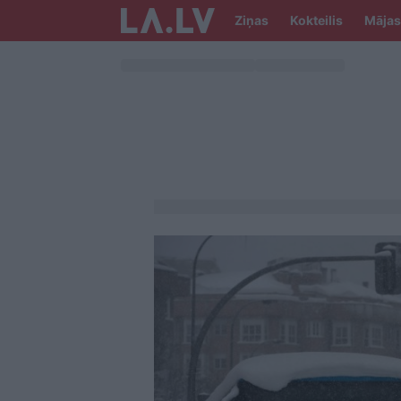
Ziņas
Kokteilis
Mājas