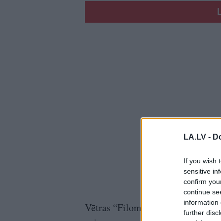
LA.LV -
Do
If you wish 
sensitive in
confirm you
continue se
information 
Vētras “Filomena” izraisīto ekstr
further disc