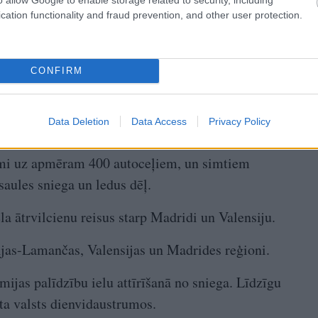
cation functionality and fraud prevention, and other user protection.
valsts dienvidos, kad viņu automašīnu aizskalojuši
CONFIRM
snigšana mitētos, Madrides Barahasas lidosta
os reisus, līdz uzlabosies redzamība. Lidosta arī
Data Deletion
Data Access
Privacy Policy
a, lai iespējami drīz atsāktu savas operācijas.
smi uz apmēram 400 autoceļiem, un simtiem
saules sniega un ledus dēļ.
a ātrvilcienu reisus starp Madridi un Valensiju.
ijas-Lamančas, Valensijas un Madrides reģioni.
mijas palīdzību ielu attīrīšanā no sniega. Līdzīgu
ēta valsts dienvidaustrumos.