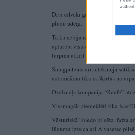
authenti
Divi cilvēki gājuši bojā Malagā, 
plūdu ūdeņi.
Tā kā nebija nekādu pazīmju, ka 
apturēja visus ienākošos un izejoš
turpina attīrīt skrejceļus no snieg
Sniegputenis arī ietekmēja satik
automašīnu tika nošķirtas no ārpa
Dzelzceļa kompānija “Renfe” atcēl
Vissmagāk piemeklēti tika Kastīl
Vēsturiskā Toledo pilsēta lūdza ar
lūgumu izteica arī Alvasetes pils