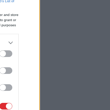
B’s List of
er and store
to grant or
ed purposes