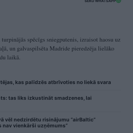
SEKO WHATSAPP
 turpinājās spēcīgs sniegputenis, izraisot haosu uz
daļā, un galvaspilsēta Madride pieredzēja lielāko
u laikā.
ējas, kas palīdzēs atbrīvoties no liekā svara
sts: tas liks izkustināt smadzenes, lai
 vēl nedzirdētu risinājumu “airBaltic”
ms nav vienkārši uzņēmums”