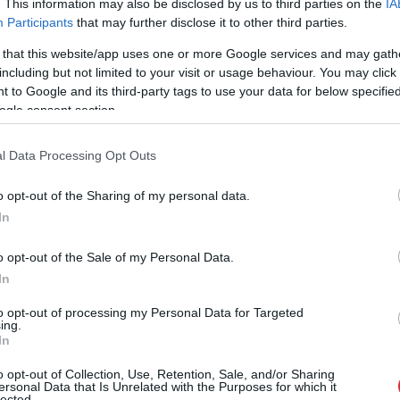
. This information may also be disclosed by us to third parties on the
IA
Participants
that may further disclose it to other third parties.
vismaz četri cilvēki, sestdien pavēstīja
 that this website/app uses one or more Google services and may gath
including but not limited to your visit or usage behaviour. You may click 
 to Google and its third-party tags to use your data for below specifi
ogle consent section.
l Data Processing Opt Outs
o opt-out of the Sharing of my personal data.
In
o opt-out of the Sale of my Personal Data.
In
dies,
ka atnācāt pie
No
Latvijas uz Somiju
to opt-out of processing my Personal Data for Targeted
 ciemos!” Putina
veda desmitiem
ing.
es laikā Sibīrijā
patvēruma meklētāju –
In
cis īsts “brīnums”
robežsargi atklāj
o opt-out of Collection, Use, Retention, Sale, and/or Sharing
starptautiskas
ersonal Data that Is Unrelated with the Purposes for which it
lected.