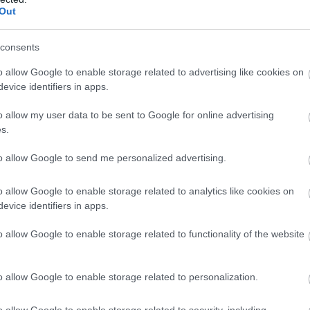
noziedzīgas grupas
Out
shēmu
Atcelt
Ziņot
consents
aleho, Madrides reģiona ziemeļrietumos, bet otrs
o allow Google to enable storage related to advertising like cookies on
iņoja amatpersonas.
evice identifiers in apps.
o allow my user data to be sent to Google for online advertising
s.
to allow Google to send me personalized advertising.
o allow Google to enable storage related to analytics like cookies on
evice identifiers in apps.
o allow Google to enable storage related to functionality of the website
o allow Google to enable storage related to personalization.
o allow Google to enable storage related to security, including