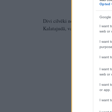
Opted 
Google 
Divi cilvēki nosaluši. Viens Sars
I want t
Kalatajudā, valsts austrumos, paz
web or d
I want t
purpose
I want 
I want t
web or d
I want t
or app.
I want t
I want t