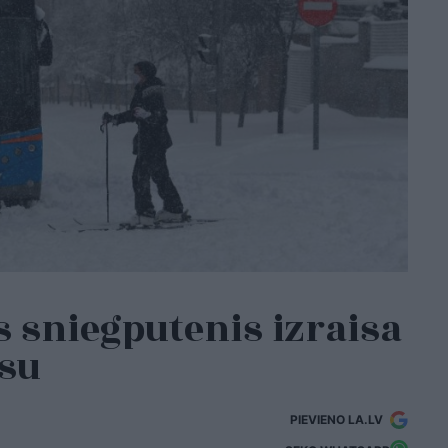
s sniegputenis izraisa
osu
PIEVIENO LA.LV