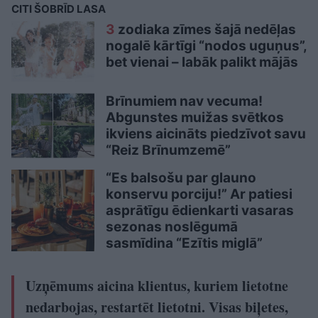
CITI ŠOBRĪD LASA
3
zodiaka zīmes šajā nedēļas
nogalē kārtīgi “nodos uguņus”,
bet vienai – labāk palikt mājās
Brīnumiem nav vecuma!
Abgunstes muižas svētkos
ikviens aicināts piedzīvot savu
“Reiz Brīnumzemē”
“Es balsošu par glauno
konservu porciju!” Ar patiesi
asprātīgu ēdienkarti vasaras
sezonas noslēgumā
sasmīdina “Ezītis miglā”
Uzņēmums aicina klientus, kuriem lietotne
nedarbojas, restartēt lietotni. Visas biļetes,