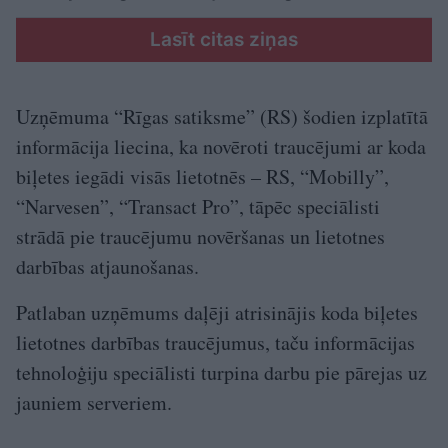
Lasīt citas ziņas
Uzņēmuma “Rīgas satiksme” (RS) šodien izplatītā
informācija liecina, ka novēroti traucējumi ar koda
biļetes iegādi visās lietotnēs – RS, “Mobilly”,
“Narvesen”, “Transact Pro”, tāpēc speciālisti
strādā pie traucējumu novēršanas un lietotnes
darbības atjaunošanas.
Patlaban uzņēmums daļēji atrisinājis koda biļetes
lietotnes darbības traucējumus, taču informācijas
tehnoloģiju speciālisti turpina darbu pie pārejas uz
jauniem serveriem.