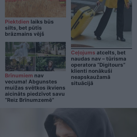
Piektdien
laiks būs
silts, bet pūtīs
brāzmains vējš
Ceļojums
atcelts, bet
naudas nav – tūrisma
operatora “Digitours”
klienti nonākuši
Brīnumiem
nav
neapskaužamā
vecuma! Abgunstes
situācijā
muižas svētkos ikviens
aicināts piedzīvot savu
“Reiz Brīnumzemē”