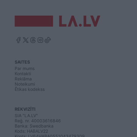
SAITES
Par mums
Kontakti
Reklāma
Noteikumi
Ētikas kodekss
REKVIZĪTI
SIA "LA.LV"
Reģ. nr. 40003616846
Banka: Swedbanka
Kods: HABALV22
Konts: LV64HABA0551043479309