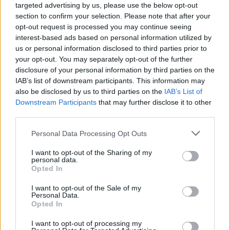
targeted advertising by us, please use the below opt-out
section to confirm your selection. Please note that after your
opt-out request is processed you may continue seeing
interest-based ads based on personal information utilized by
us or personal information disclosed to third parties prior to
your opt-out. You may separately opt-out of the further
disclosure of your personal information by third parties on the
IAB’s list of downstream participants. This information may
also be disclosed by us to third parties on the
IAB’s List of
Downstream Participants
that may further disclose it to other
third parties.
Please note that this website/app uses one or more Google
Personal Data Processing Opt Outs
services and may gather and store information including but
TESTS.
Tikai cilvēki ar
not limited to your visit or usage behaviour. You may click to
I want to opt-out of the Sharing of my
personal data.
grant or deny consent to Google and its third-party tags to
laucinieka DNS spēs iegūt
Opted In
use your data for below specified purposes in below Google
80% šajā lauku gudrību
consent section.
I want to opt-out of the Sale of my
Personal Data.
testā
Opted In
I want to opt-out of processing my