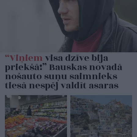
“Viņiem
visa dzīve bija
priekšā!” Bauskas novadā
nošauto suņu saimnieks
tiesā nespēj valdīt asaras