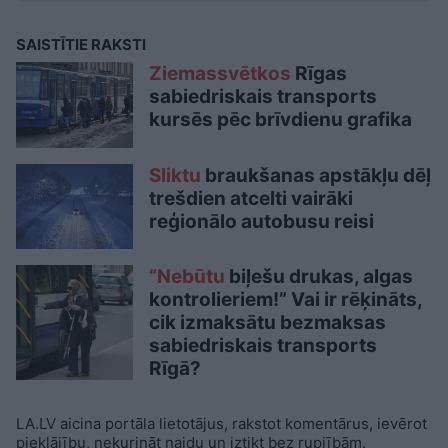
SAISTĪTIE RAKSTI
Ziemassvētkos
Rīgas
sabiedriskais transports
kursēs pēc brīvdienu grafika
Sliktu
braukšanas apstākļu dēļ
trešdien atcelti vairāki
reģionālo autobusu reisi
“Nebūtu
biļešu drukas, algas
kontrolieriem!” Vai ir rēķināts,
cik izmaksātu bezmaksas
sabiedriskais transports
Rīgā?
LA.LV aicina portāla lietotājus, rakstot komentārus, ievērot
pieklājību, nekurināt naidu un iztikt bez rupjībām.