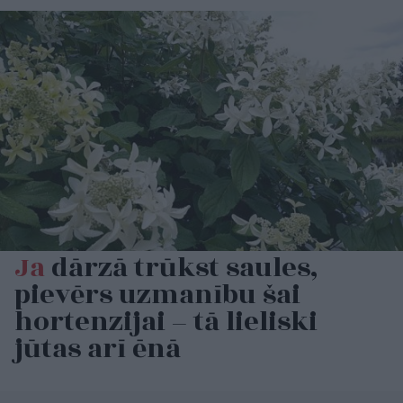
Ja
dārzā trūkst saules,
pievērs uzmanību šai
hortenzijai – tā lieliski
jūtas arī ēnā