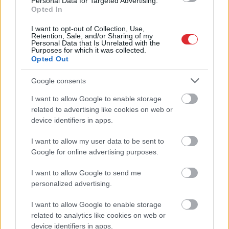
Personal Data for Targeted Advertising.
Opted In
I want to opt-out of Collection, Use,
Retention, Sale, and/or Sharing of my
Personal Data that Is Unrelated with the
Purposes for which it was collected.
Opted Out
Armands Puče:
Latvieši
neslēpj
Google consents
“Skaidrs, ka tas ir
vilšanos par
I want to allow Google to enable storage
Atcelt
Ziņot
sarunāts “veikals”! Bet
sabiedrisko transportu:
related to advertising like cookies on web or
vai jūs domājat, ka visi
Lai tiktu no Jelgavas uz
device identifiers in apps.
Latvijā ir muļķi?”
Rīgu, 2 stundas dienā
vienkārši pazūd
I want to allow my user data to be sent to
Google for online advertising purposes.
I want to allow Google to send me
personalized advertising.
I want to allow Google to enable storage
related to analytics like cookies on web or
device identifiers in apps.