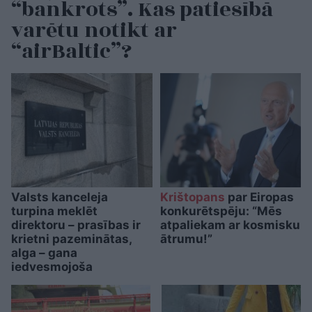
“bankrots”. Kas patiesībā
varētu notikt ar
“airBaltic”?
Valsts kanceleja
Krištopans
par Eiropas
turpina meklēt
konkurētspēju: “Mēs
direktoru – prasības ir
atpaliekam ar kosmisku
krietni pazeminātas,
ātrumu!”
alga – gana
iedvesmojoša