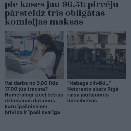
pie kases jau 96,51: pircēju
pārsteidz trīs obligātas
komisijas maksas
Vai darbs no 9.00 līdz
“Nabaga cilvēki…”
17.00 jūs tracina?
Neierasts skats Rīgā
Numerologi izceļ četrus
raisa jautājumus
dzimšanas datumus,
līdzcilvēkos
kuru īpašniekiem
brīvība ir īpaši svarīga