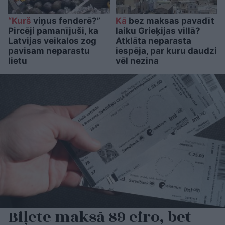
“Kurš
viņus fenderē?”
Kā
bez maksas pavadīt
Pircēji pamanījuši, ka
laiku Grieķijas villā?
Latvijas veikalos zog
Atklāta neparasta
pavisam neparastu
iespēja, par kuru daudzi
lietu
vēl nezina
Biļete maksā 89 eiro, bet