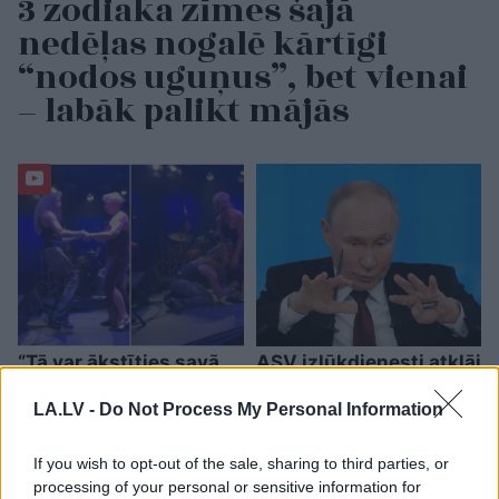
3 zodiaka zīmes šajā
nedēļas nogalē kārtīgi
“nodos uguņus”, bet vienai
– labāk palikt mājās
“Tā var ākstīties savā
ASV izlūkdienesti atklāj
virtuvē, nevis uz
Putina iespējamo
skatuves!” Elita
nākamo soli: risks
LA.LV -
Do Not Process My Personal Information
Mīlgrāve ļāvusies
pieaugs jau šoruden
negaidīti erotiskai
If you wish to opt-out of the sale, sharing to third parties, or
skatuves deja ar
processing of your personal or sensitive information for
Eirovīzijas zvaigzni