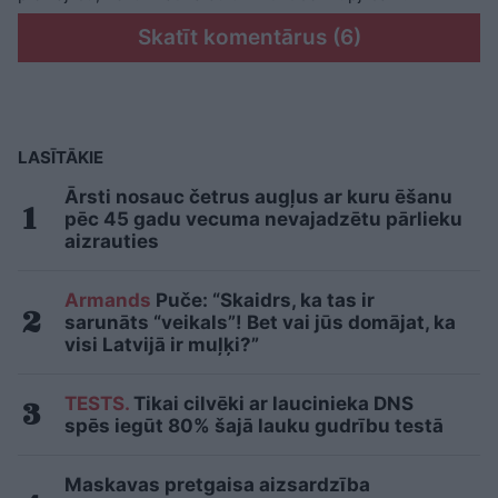
Skatīt komentārus (6)
LASĪTĀKIE
Ārsti nosauc četrus augļus ar kuru ēšanu
pēc 45 gadu vecuma nevajadzētu pārlieku
aizrauties
Armands
Puče: “Skaidrs, ka tas ir
sarunāts “veikals”! Bet vai jūs domājat, ka
visi Latvijā ir muļķi?”
TESTS.
Tikai cilvēki ar laucinieka DNS
spēs iegūt 80% šajā lauku gudrību testā
Maskavas pretgaisa aizsardzība