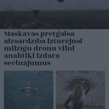
Maskavas pretgaisa
aizsardzība izturējusi
milzīgu dronu vilni –
analītiķi izdara
secinājumus