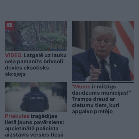
VIDEO.
Latgalē uz lauku
ceļa pamanīts brīvsolī
devies eksotisks
skrējējs
“Mums
ir milzīgs
daudzums munīcijas!”
Tramps draud ar
cietumu tiem, kuri
apgalvo pretējo
Priekules
traģēdijas
lietā jauns pavērsiens:
apcietinātā policista
aizstāvis vērsies tiesā