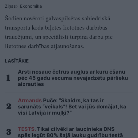
Ziņas
Ekonomika
Šodien novēroti galvaspilsētas sabiedriskā
transporta koda biļetes lietotnes darbības
traucējumi, un speciālisti turpina darbu pie
lietotnes darbības atjaunošanas.
LASĪTĀKIE
Ārsti nosauc četrus augļus ar kuru ēšanu
pēc 45 gadu vecuma nevajadzētu pārlieku
aizrauties
Armands
Puče: “Skaidrs, ka tas ir
sarunāts “veikals”! Bet vai jūs domājat, ka
visi Latvijā ir muļķi?”
TESTS.
Tikai cilvēki ar laucinieka DNS
spēs iegūt 80% šajā lauku gudrību testā