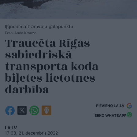
Iļģuciema tramvaja galapunktā.
Foto: Anda Krauze
Traucēta Rīgas
sabiedriskā
transporta koda
biļetes lietotnes
darbība
PIEVIENO LA.LV
SEKO WHATSAPP
LA.LV
17:08, 21. decembris 2022