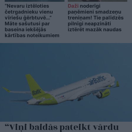
“Nevaru iztēloties
Daži
noderīgi
četrgadnieku vienu
paņēmieni smadzeņu
vīriešu ģērbtuvē…”
treniņam! Tie palīdzēs
Māte sašutusi par
pilnīgi neapzināti
baseina iekšējās
iztērēt mazāk naudas
kārtības noteikumiem
“Viņi baidās pateikt vārdu