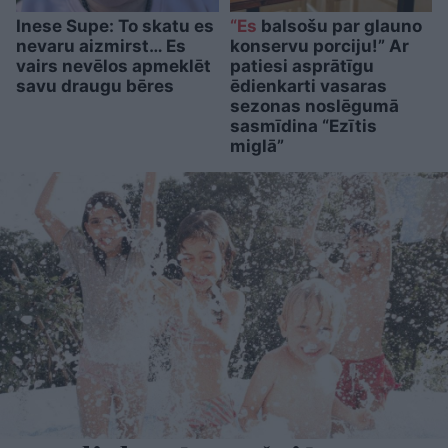
Inese Supe: To skatu es
“Es
balsošu par glauno
nevaru aizmirst… Es
konservu porciju!” Ar
vairs nevēlos apmeklēt
patiesi asprātīgu
savu draugu bēres
ēdienkarti vasaras
sezonas noslēgumā
sasmīdina “Ezītis
miglā”