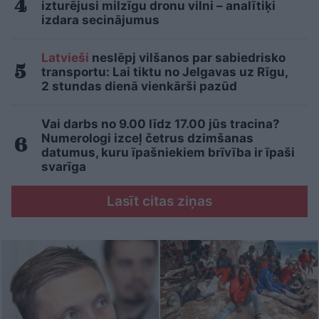
izturējusi milzīgu dronu vilni – analītiķi
izdara secinājumus
Latvieši
neslēpj vilšanos par sabiedrisko
transportu: Lai tiktu no Jelgavas uz Rīgu,
2 stundas dienā vienkārši pazūd
Vai darbs no 9.00 līdz 17.00 jūs tracina?
Numerologi izceļ četrus dzimšanas
datumus, kuru īpašniekiem brīvība ir īpaši
svarīga
Lasīt citas ziņas