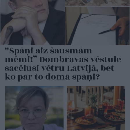
“Spāņi aiz šausmām
mēmi!” Dombravas vēstule
sacēlusi vētru Latvijā, bet
ko par to domā spāņi?