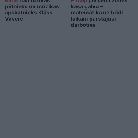
Miris
rokmūzikas
Pircēji
pie cenu zīmes
pētnieks un mūzikas
kasa galvu –
apskatnieks Klāss
matemātika uz brīdi
Vāvere
laikam pārstājusi
darboties