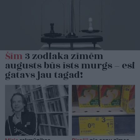
Šīm
3 zodiaka zīmēm
augusts būs īsts murgs – esi
gatavs jau tagad!