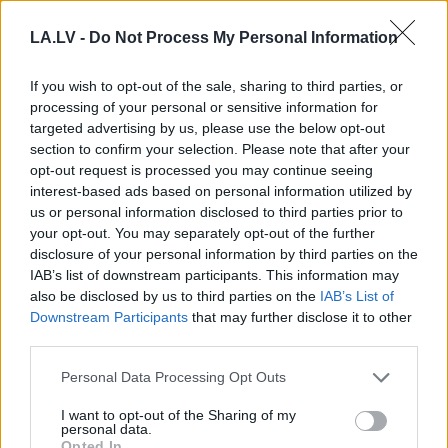
LA.LV -
Do Not Process My Personal Information
If you wish to opt-out of the sale, sharing to third parties, or
Bez diploma, darba un
FOTO. “Vai tas ir
processing of your personal or sensitive information for
izbijis slepkava!? Vai
normāli?” Guntars
targeted advertising by us, please use the below opt-out
tiešām jebkurš var
veikalā nopērk tomātu,
section to confirm your selection. Please note that after your
kandidēt Saeimas
taču, pārgriežot to uz
opt-out request is processed you may continue seeing
vēlēšanās, skaidro
pusēm, viņu sagaida
advokāts
pārsteigums
interest-based ads based on personal information utilized by
us or personal information disclosed to third parties prior to
your opt-out. You may separately opt-out of the further
disclosure of your personal information by third parties on the
IAB’s list of downstream participants. This information may
also be disclosed by us to third parties on the
IAB’s List of
Downstream Participants
that may further disclose it to other
third parties.
Please note that this website/app uses one or more Google
Personal Data Processing Opt Outs
services and may gather and store information including but
not limited to your visit or usage behaviour. You may click to
I want to opt-out of the Sharing of my
personal data.
grant or deny consent to Google and its third-party tags to
Opted In