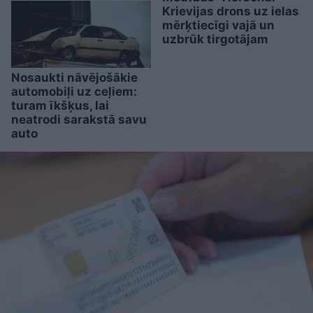
Krievijas drons uz ielas
mērķtiecīgi vajā un
uzbrūk tirgotājam
Nosaukti nāvējošākie
automobiļi uz ceļiem:
turam īkšķus, lai
neatrodi sarakstā savu
auto