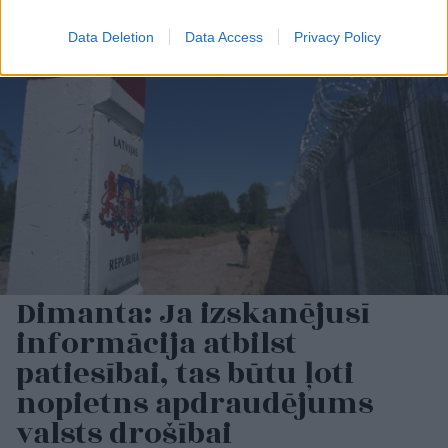
Data Deletion
Data Access
Privacy Policy
Dimanta: Ja izskanējusī
informācija atbilst
patiesībai, tas būtu ļoti
nopietns apdraudējums
valsts drošībai