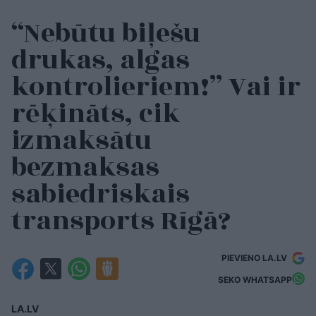
“Nebūtu biļešu
drukas, algas
kontrolieriem!” Vai ir
rēķināts, cik
izmaksātu
bezmaksas
sabiedriskais
transports Rīgā?
PIEVIENO LA.LV
SEKO WHATSAPP
LA.LV