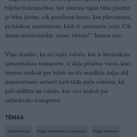
biļešu tirdzniecības, bet sistēma tāpat būtu jāuztur,
jo būtu jāzina, cik pasažieru brauc, kur pārvietojas,
pa kādiem maršrutiem, kādi ir savienotie reisi. Cik
daudz nerīdzinieku, viesu, tūristu!” Innusa teic.
Viņa skaidro, ka arī tajās valstīs, kur ir bezmaksas
sabiedriskais transports, ir daļa pilsētas viesu, kuri
turpina maksāt par biļeti un šīs mazākās daļas dēļ
nepieciešams uzturēt tieši tādu pašu sistēmu, kā
pašvaldībās un valstīs, kur visi maksā par
sabiedrisko transportu.
TĒMAS
Džineta Innusa
Rīgas sabiedriskais transports
Rīgas satiksme