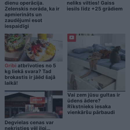
dienu operācija.
neliks vilties! Gaiss
Zelenskis norāda, ka ir
iesils līdz +25 grādiem
apmierināts un
zaudējumi esot
iespaidīgi
Gribi
atbrīvoties no 5
kg liekā svara? Tad
brokastis ir jāēd šajā
laikā!
Vai zem jūsu gultas ir
ūdens ādere?
Rīkstnieks iesaka
vienkāršu pārbaudi
Degvielas cenas var
nekristies vēl ilgi…