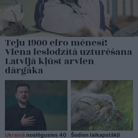
Teju 1900 eiro mēnesī!
Viena ieslodzītā uzturēšana
Latvijā kļūst arvien
dārgāka
Ukrainā
noslēgusies 40
Šodien laikapstākļi