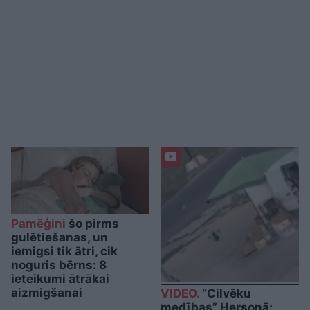
Pamēģini
šo pirms
gulētiešanas, un
iemigsi tik ātri, cik
noguris bērns: 8
ieteikumi ātrākai
aizmigšanai
VIDEO.
“Cilvēku
medības” Hersonā: