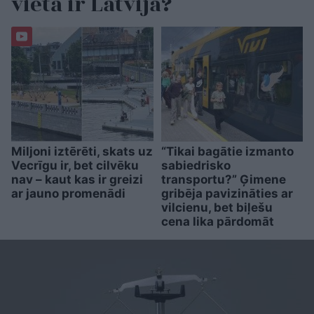
vietā ir Latvija?
Miljoni iztērēti, skats uz
“Tikai bagātie izmanto
Vecrīgu ir, bet cilvēku
sabiedrisko
nav – kaut kas ir greizi
transportu?” Ģimene
ar jauno promenādi
gribēja pavizināties ar
vilcienu, bet biļešu
cena lika pārdomāt