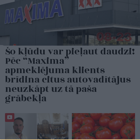
Šo kļūdu var pieļaut daudzi!
Pēc “Maxima”
apmeklējuma klients
brīdina citus autovadītājus
neuzkāpt uz tā paša
grābekļa