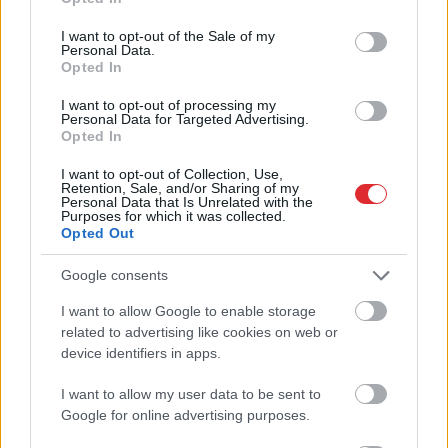
use your data for below specified purposes in below Google
consent section.
I want to opt-out of the Sale of my
Viņu skatiens “izurbjas”
Personal Data.
Opted In
citiem cauri: 3 datumi,
kuros dzimušos mēdz
I want to opt-out of processing my
Personal Data for Targeted Advertising.
uzskatīt par biedējošiem
Opted In
I want to opt-out of Collection, Use,
Retention, Sale, and/or Sharing of my
Personal Data that Is Unrelated with the
Purposes for which it was collected.
Opted Out
Google consents
I want to allow Google to enable storage
Atcelt
Ziņot
related to advertising like cookies on web or
TESTS. Ja vari izlasīt
“Mēs
turpināmies!”
device identifiers in apps.
vārdus, kas apgriezti
Kaspars Zemītis ar
augšpēdus, ar tevi
lepnumu atrāda savu
I want to allow my user data to be sent to
pagaidām viss ir
jauno statusu
Google for online advertising purposes.
kārtībā