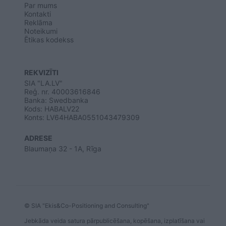
Par mums
Kontakti
Reklāma
Noteikumi
Ētikas kodekss
REKVIZĪTI
SIA "LA.LV"
Reģ. nr. 40003616846
Banka: Swedbanka
Kods: HABALV22
Konts: LV64HABA0551043479309
ADRESE
Blaumaņa 32 - 1A, Rīga
© SIA "Ekis&Co-Positioning and Consulting"
Jebkāda veida satura pārpublicēšana, kopēšana, izplatīšana vai