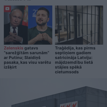
Zelenskis
gatavs
Traģēdija, kas pirms
“sarežģītām sarunām”
septiņiem gadiem
ar Putinu; Slaidiņš
satricināja Latviju:
pasaka, kas visu varētu
mājdzemdību lietā
izšķirt
stājies spēkā
cietumsods