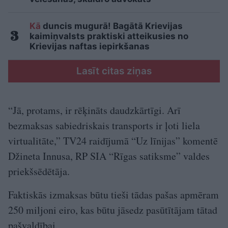
Kā
duncis mugurā! Bagātā Krievijas
kaimiņvalsts praktiski atteikusies no
Krievijas naftas iepirkšanas
Lasīt citas ziņas
“Jā, protams, ir rēķināts daudzkārtīgi. Arī
bezmaksas sabiedriskais transports ir ļoti liela
virtualitāte,” TV24 raidījumā “Uz līnijas” komentē
Džineta Innusa, RP SIA “Rīgas satiksme” valdes
priekšsēdētāja.
Faktiskās izmaksas būtu tieši tādas pašas apmēram
250 miljoni eiro, kas būtu jāsedz pasūtītājam tātad
pašvaldībai.