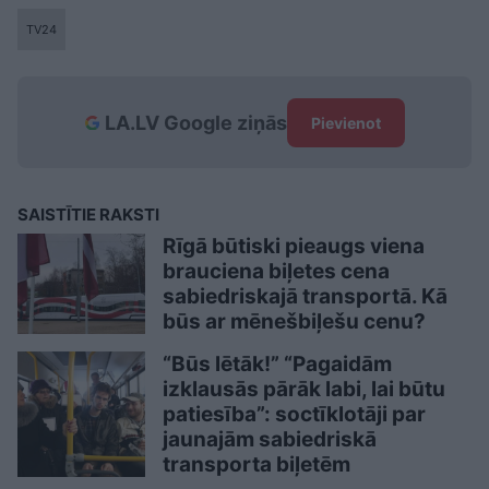
TV24
LA.LV Google ziņās
Pievienot
SAISTĪTIE RAKSTI
Rīgā būtiski pieaugs viena
brauciena biļetes cena
sabiedriskajā transportā. Kā
būs ar mēnešbiļešu cenu?
“Būs lētāk!” “Pagaidām
izklausās pārāk labi, lai būtu
patiesība”: soctīklotāji par
jaunajām sabiedriskā
transporta biļetēm