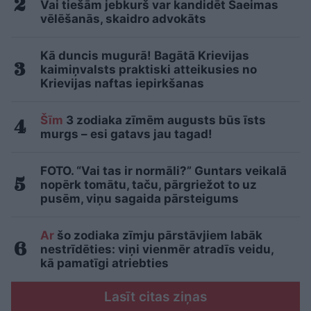
Vai tiešām jebkurš var kandidēt Saeimas
vēlēšanās, skaidro advokāts
Kā duncis mugurā! Bagātā Krievijas
kaimiņvalsts praktiski atteikusies no
Krievijas naftas iepirkšanas
Šīm
3 zodiaka zīmēm augusts būs īsts
murgs – esi gatavs jau tagad!
FOTO. “Vai tas ir normāli?” Guntars veikalā
nopērk tomātu, taču, pārgriežot to uz
pusēm, viņu sagaida pārsteigums
Ar
šo zodiaka zīmju pārstāvjiem labāk
nestrīdēties: viņi vienmēr atradīs veidu,
kā pamatīgi atriebties
Lasīt citas ziņas