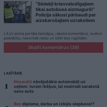
“Sēdekļi krievvalodīgajiem
tikai autobusa aizmugurē!”
Policija sākusi pārbaudi par
aizskarošajiem uzrakstiem
LA.LV aicina portāla lietotājus, rakstot komentārus, ievērot
pieklājību, nekurināt naidu un iztikt bez rupjībām.
Skatīt komentārus (39)
LASĪTĀKIE
Nosaukti
nāvējošākie automobiļi uz
ceļiem: turam īkšķus, lai neatrodi sarakstā
savu auto
Bez
diploma, darba un izbijis slepkava!?