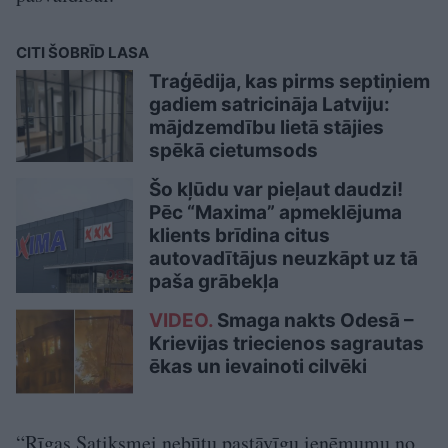
CITI ŠOBRĪD LASA
Traģēdija, kas pirms septiņiem
gadiem satricināja Latviju:
mājdzemdību lietā stājies
spēkā cietumsods
Šo kļūdu var pieļaut daudzi!
Pēc “Maxima” apmeklējuma
klients brīdina citus
autovadītājus neuzkāpt uz tā
paša grābekļa
VIDEO.
Smaga nakts Odesā –
Krievijas triecienos sagrautas
ēkas un ievainoti cilvēki
“Rīgas Satiksmei nebūtu pastāvīgu ieņēmumu no