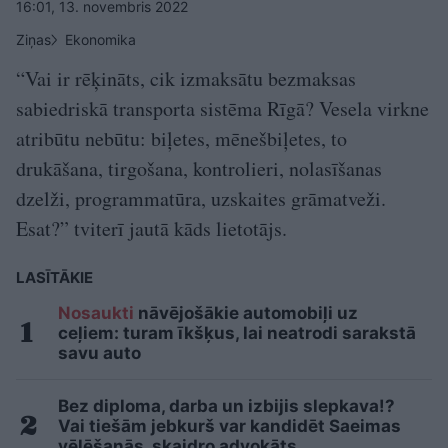
16:01, 13. novembris 2022
Ziņas
Ekonomika
“Vai ir rēķināts, cik izmaksātu bezmaksas
sabiedriskā transporta sistēma Rīgā? Vesela virkne
atribūtu nebūtu: biļetes, mēnešbiļetes, to
drukāšana, tirgošana, kontrolieri, nolasīšanas
dzelži, programmatūra, uzskaites grāmatveži.
Esat?” tviterī jautā kāds lietotājs.
LASĪTĀKIE
Nosaukti
nāvējošākie automobiļi uz
ceļiem: turam īkšķus, lai neatrodi sarakstā
savu auto
Bez diploma, darba un izbijis slepkava!?
Vai tiešām jebkurš var kandidēt Saeimas
vēlēšanās, skaidro advokāts