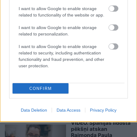
I want to allow Google to enable storage
related to functionality of the website or app.
Specdienesti
pēdējā brīdī
novērš Krievijas plānotu
I want to allow Google to enable storage
related to personalization.
atentātu pret dronu
ražotāju Eiropā
I want to allow Google to enable storage
related to security, including authentication
functionality and fraud prevention, and other
user protection.
CONFIRM
“Pilnīgs
haoss!” Rīgas
lidostā ceļotāji šodien
nīkst milzīgās rindās.
Skaidrojam, kas
Data Deletion
Data Access
Privacy Policy
atgadījies
VIDEO. Spānijas lidostā
pēkšņi atskan
Raimonda Paula