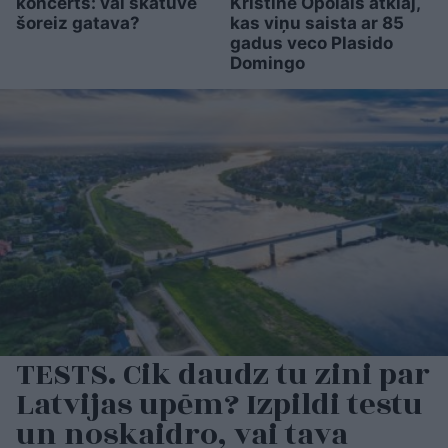
koncerts: vai skatuve
Kristīne Opolais atklāj,
šoreiz gatava?
kas viņu saista ar 85
gadus veco Plasido
Domingo
TESTS. Cik daudz tu zini par
Latvijas upēm? Izpildi testu
un noskaidro, vai tava