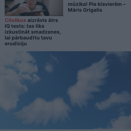
mūzika! Pie klavierēm –
Māris Grigalis
Cilvēkus
aizrāvis ātrs
IQ tests: tas liks
izkustināt smadzenes,
lai pārbaudītu tavu
erudīciju