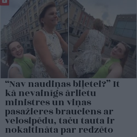
“Nav naudiņas biļetei?” It
kā nevainīgs ārlietu
ministres un viņas
pasažieres brauciens ar
velosipēdu, taču tauta ir
nokaitināta par redzēto