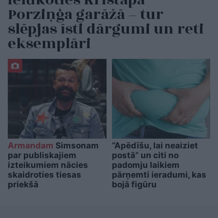
ielūkoties Kristapa
Porziņģa garāžā – tur
slēpjas īsti dārgumi un reti
eksemplāri
Armandam
Simsonam
“Apēdīšu, lai neaiziet
par publiskajiem
postā” un citi no
izteikumiem nācies
padomju laikiem
skaidroties tiesas
pārņemti ieradumi, kas
priekšā
bojā figūru