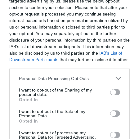
targeted advertising by us, please use the below opt-out
section to confirm your selection. Please note that after your
opt-out request is processed you may continue seeing
interest-based ads based on personal information utilized by
us or personal information disclosed to third parties prior to
your opt-out. You may separately opt-out of the further
disclosure of your personal information by third parties on the
IAB’s list of downstream participants. This information may
also be disclosed by us to third parties on the
IAB’s List of
Downstream Participants
that may further disclose it to other
third parties.
“Tas varbūt izklausās
Please note that this website/app uses one or more Google
Personal Data Processing Opt Outs
services and may gather and store information including but
absurdi…” Radusies jauna
not limited to your visit or usage behaviour. You may click to
I want to opt-out of the Sharing of my
ideja, kā hakerus izmantot
personal data.
grant or deny consent to Google and its third-party tags to
Opted In
valsts labā
use your data for below specified purposes in below Google
consent section.
I want to opt-out of the Sale of my
Personal Data.
Opted In
I want to opt-out of processing my
Personal Data for Targeted Advertising.