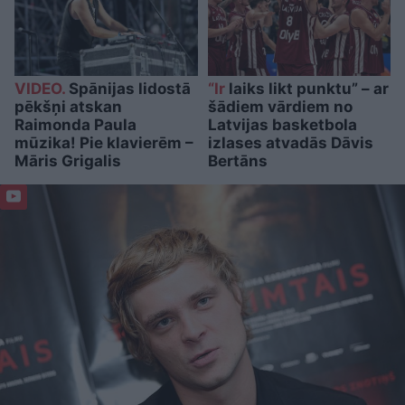
VIDEO.
Spānijas lidostā
“Ir
laiks likt punktu” – ar
pēkšņi atskan
šādiem vārdiem no
Raimonda Paula
Latvijas basketbola
mūzika! Pie klavierēm –
izlases atvadās Dāvis
Māris Grigalis
Bertāns