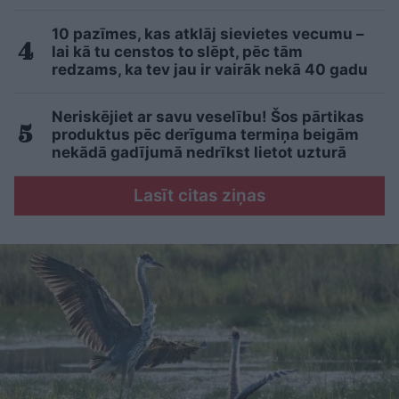
10 pazīmes, kas atklāj sievietes vecumu –
lai kā tu censtos to slēpt, pēc tām
redzams, ka tev jau ir vairāk nekā 40 gadu
Neriskējiet ar savu veselību! Šos pārtikas
produktus pēc derīguma termiņa beigām
nekādā gadījumā nedrīkst lietot uzturā
Lasīt citas ziņas