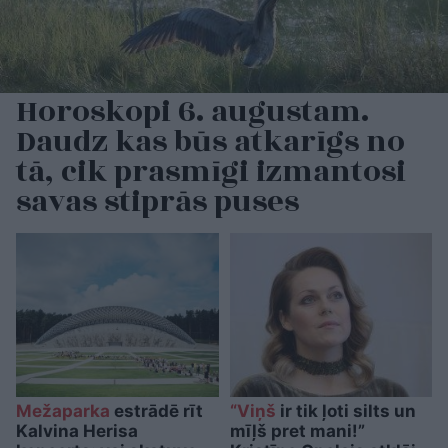
Horoskopi 6. augustam.
Daudz kas būs atkarīgs no
tā, cik prasmīgi izmantosi
savas stiprās puses
Mežaparka
estrādē rīt
“Viņš
ir tik ļoti silts un
Kalvina Herisa
mīļš pret mani!”