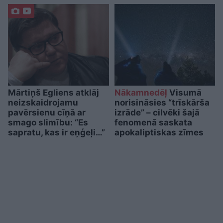
Mārtiņš Egliens atklāj
Nākamnedēļ
Visumā
neizskaidrojamu
norisināsies “trīskārša
pavērsienu cīņā ar
izrāde” – cilvēki šajā
smago slimību: “Es
fenomenā saskata
sapratu, kas ir eņģeļi…”
apokaliptiskas zīmes