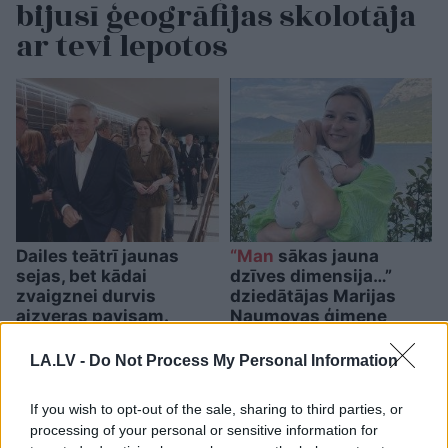
bijusī ģeogrāfijas skolotāja
ar tevi lepotos
Dailes teātrī jaunas
“Man
sākas jauna
sejas, bet kādai
dzīves dimensija…”
zvaigznei durvis
dziedātājas Marijas
aizveras pavisam.
Naumovas ģimene
Žagars neslēpj:
kļuvusi par vienu laimi
“Diemžēl viņa nav
lielāka
LA.LV -
Do Not Process My Personal Information
pieprasīta”
If you wish to opt-out of the sale, sharing to third parties, or
processing of your personal or sensitive information for