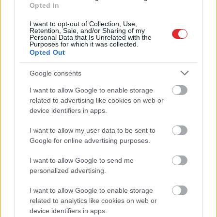
Opted In
I want to opt-out of Collection, Use,
Retention, Sale, and/or Sharing of my
Personal Data that Is Unrelated with the
Purposes for which it was collected.
TESTS. Matemātikas
Ar publisku
Opted Out
duelis: vai vari pārspēt
attaisnojumu netika
deviņgadnieku
līdzēts – KNAB sāk
Google consents
matemātikā?
pārbaudi par deputātes
Rasimas saņemto
I want to allow Google to enable storage
Atcelt
Ziņot
kompensāciju
related to advertising like cookies on web or
device identifiers in apps.
I want to allow my user data to be sent to
Google for online advertising purposes.
I want to allow Google to send me
personalized advertising.
I want to allow Google to enable storage
related to analytics like cookies on web or
device identifiers in apps.