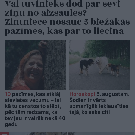
Vai tuvinieks dod par sevi
ziņu no aizsaules?
Zintniece nosauc 5 biežākās
pazīmes, kas par to liecina
10
pazīmes, kas atklāj
Horoskopi
5. augustam.
sievietes vecumu – lai
Šodien ir vērts
kā tu censtos to slēpt,
uzmanīgāk ieklausīties
pēc tām redzams, ka
tajā, ko saka citi
tev jau ir vairāk nekā 40
gadu