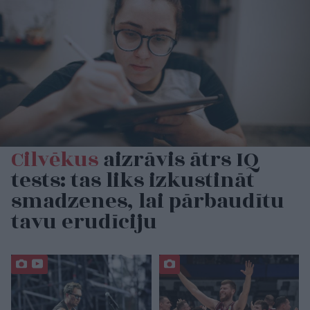
Cilvēkus
aizrāvis ātrs IQ
tests: tas liks izkustināt
smadzenes, lai pārbaudītu
tavu erudīciju