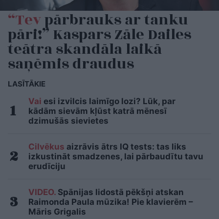
“Tev
pārbrauks ar tanku
pāri!” Kaspars Zāle Dailes
teātra skandāla laikā
saņēmis draudus
LASĪTĀKIE
Vai
esi izvilcis laimīgo lozi? Lūk, par
kādām sievām kļūst katrā mēnesī
dzimušās sievietes
Cilvēkus
aizrāvis ātrs IQ tests: tas liks
izkustināt smadzenes, lai pārbaudītu tavu
erudīciju
VIDEO.
Spānijas lidostā pēkšņi atskan
Raimonda Paula mūzika! Pie klavierēm –
Māris Grigalis