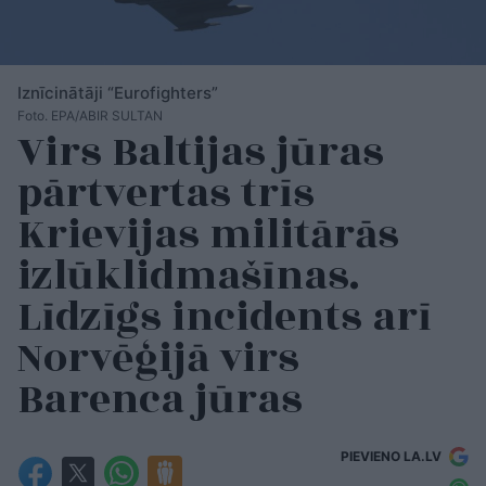
Iznīcinātāji “Eurofighters”
Foto. EPA/ABIR SULTAN
Virs Baltijas jūras
pārtvertas trīs
Krievijas militārās
izlūklidmašīnas.
Līdzīgs incidents arī
Norvēģijā virs
Barenca jūras
PIEVIENO LA.LV