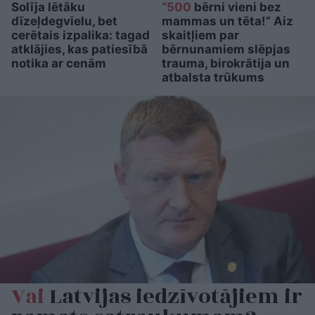
Solīja lētāku
“500
bērni vieni bez
dīzeļdegvielu, bet
mammas un tēta!” Aiz
cerētais izpalika: tagad
skaitļiem par
atklājies, kas patiesībā
bērnunamiem slēpjas
notika ar cenām
trauma, birokrātija un
atbalsta trūkums
Vai
Latvijas iedzīvotājiem ir