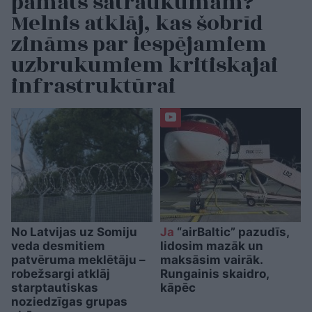
pamats satraukumam?
Melnis atklāj, kas šobrīd
zināms par iespējamiem
uzbrukumiem kritiskajai
infrastruktūrai
No Latvijas uz Somiju
Ja
“airBaltic” pazudīs,
veda desmitiem
lidosim mazāk un
patvēruma meklētāju –
maksāsim vairāk.
robežsargi atklāj
Rungainis skaidro,
starptautiskas
kāpēc
noziedzīgas grupas