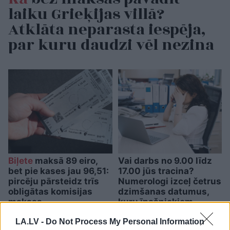
laiku Grieķijas villā?
Atklāta neparasta iespēja,
par kuru daudzi vēl nezina
Biļete
maksā 89 eiro,
Vai darbs no 9.00 līdz
bet pie kases jau 96,51:
17.00 jūs tracina?
pircēju pārsteidz trīs
Numerologi izceļ četrus
obligātas komisijas
dzimšanas datumus,
maksas
kuru īpašniekiem
brīvība ir īpaši svarīga
LA.LV -
Do Not Process My Personal Information