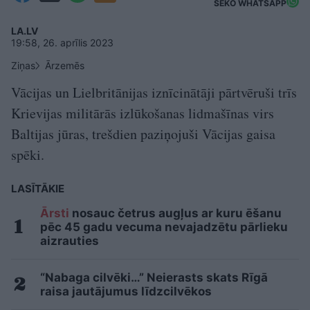
SEKO WHATSAPP
LA.LV
19:58, 26. aprīlis 2023
Ziņas
Ārzemēs
Vācijas un Lielbritānijas iznīcinātāji pārtvēruši trīs
Krievijas militārās izlūkošanas lidmašīnas virs
Baltijas jūras, trešdien paziņojuši Vācijas gaisa
spēki.
LASĪTĀKIE
Ārsti
nosauc četrus augļus ar kuru ēšanu
pēc 45 gadu vecuma nevajadzētu pārlieku
aizrauties
“Nabaga cilvēki…” Neierasts skats Rīgā
raisa jautājumus līdzcilvēkos