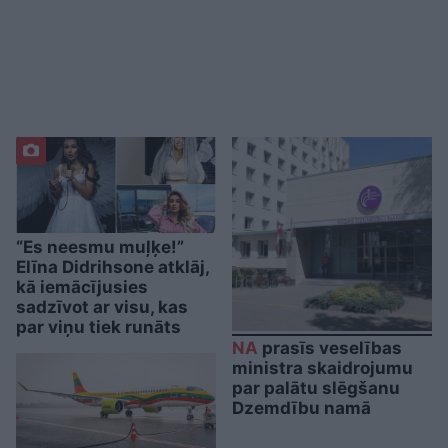
“Es neesmu muļķe!”
Elīna Didrihsone atklāj,
kā iemācījusies
sadzīvot ar visu, kas
par viņu tiek runāts
NA
prasīs veselības
ministra skaidrojumu
par palātu slēgšanu
Dzemdību namā