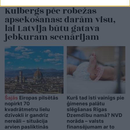
Kulbergs pēc robežas
apsekošanas: darām visu,
lai Latvija būtu gatava
jebkuram scenārijam
Šajās
Eiropas pilsētās
Kurš tad īsti vainīgs pie
nopirkt 70
ģimenes palātu
kvadrātmetru lielu
slēgšanas Rīgas
dzīvokli ir gandrīz
Dzemdību namā? NVD
nereāli – situācija
norāda – valsts
arvien pasliktinās
finansējumam ar to