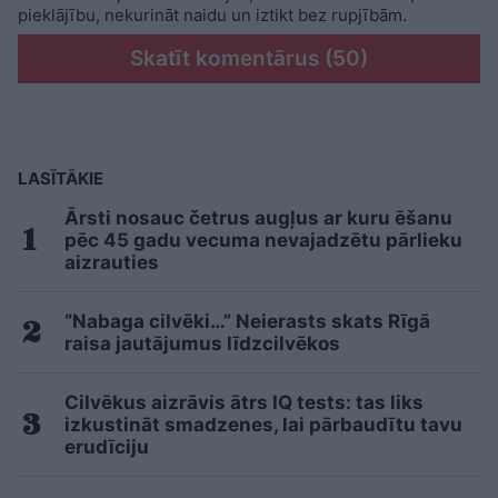
pieklājību, nekurināt naidu un iztikt bez rupjībām.
Skatīt komentārus (50)
LASĪTĀKIE
Ārsti nosauc četrus augļus ar kuru ēšanu
pēc 45 gadu vecuma nevajadzētu pārlieku
aizrauties
“Nabaga cilvēki…” Neierasts skats Rīgā
raisa jautājumus līdzcilvēkos
Cilvēkus aizrāvis ātrs IQ tests: tas liks
izkustināt smadzenes, lai pārbaudītu tavu
erudīciju