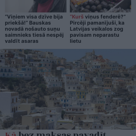
“Viņiem visa dzīve bija
“Kurš
viņus fenderē?”
priekšā!” Bauskas
Pircēji pamanījuši, ka
novadā nošauto suņu
Latvijas veikalos zog
saimnieks tiesā nespēj
pavisam neparastu
valdīt asaras
lietu
Kā
bez maksas pavadīt