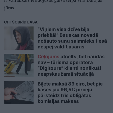
jūras.
CITI ŠOBRĪD LASA
“Viņiem visa dzīve bija
priekšā!” Bauskas novadā
nošauto suņu saimnieks tiesā
nespēj valdīt asaras
Ceļojums
atcelts, bet naudas
nav – tūrisma operatora
“Digitours” klienti nonākuši
neapskaužamā situācijā
Biļete maksā 89 eiro, bet pie
kases jau 96,51: pircēju
pārsteidz trīs obligātas
komisijas maksas