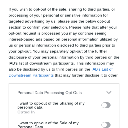
If you wish to opt-out of the sale, sharing to third parties, or
processing of your personal or sensitive information for
targeted advertising by us, please use the below opt-out
section to confirm your selection. Please note that after your
opt-out request is processed you may continue seeing
interest-based ads based on personal information utilized by
us or personal information disclosed to third parties prior to
your opt-out. You may separately opt-out of the further
disclosure of your personal information by third parties on the
IAB’s list of downstream participants. This information may
also be disclosed by us to third parties on the
IAB’s List of
“Nabaga
cilvēki…” Neierasts
Downstream Participants
that may further disclose it to other
third parties.
skats Rīgā raisa jautājumus
Please note that this website/app uses one or more Google
līdzcilvēkos
Personal Data Processing Opt Outs
services and may gather and store information including but
not limited to your visit or usage behaviour. You may click to
I want to opt-out of the Sharing of my
personal data.
grant or deny consent to Google and its third-party tags to
Opted In
use your data for below specified purposes in below Google
consent section.
I want to opt-out of the Sale of my
Personal Data.