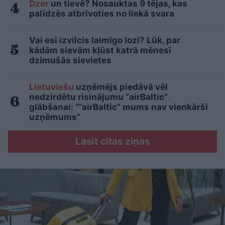
Dzer
un tievē? Nosauktas 9 tējas, kas
palīdzēs atbrīvoties no liekā svara
Vai esi izvilcis laimīgo lozi? Lūk, par
kādām sievām kļūst katrā mēnesī
dzimušās sievietes
Lietuviešu
uzņēmējs piedāvā vēl
nedzirdētu risinājumu “airBaltic”
glābšanai: “”airBaltic” mums nav vienkārši
uzņēmums”
Lasīt citas ziņas