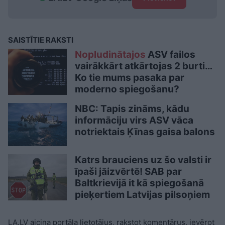
SAISTĪTIE RAKSTI
Nopludinātajos
ASV failos
vairākkārt atkārtojas 2 burti…
Ko tie mums pasaka par
moderno spiegošanu?
NBC: Tapis zināms, kādu
informāciju virs ASV vāca
notriektais Ķīnas gaisa balons
Katrs brauciens uz šo valsti ir
īpaši jāizvērtē! SAB par
Baltkrievijā it kā spiegošanā
pieķertiem Latvijas pilsoņiem
LA.LV aicina portāla lietotājus, rakstot komentārus, ievērot