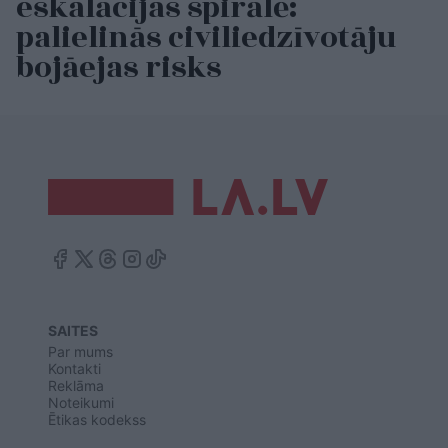
eskalācijas spirālē:
palielinās civiliedzīvotāju
bojāejas risks
SAITES
Par mums
Kontakti
Reklāma
Noteikumi
Ētikas kodekss