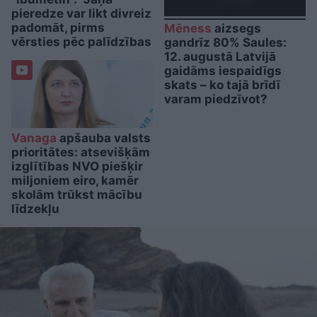
pieredze var likt divreiz
padomāt, pirms
Mēness
aizsegs
vērsties pēc palīdzības
gandrīz 80% Saules:
12. augustā Latvijā
gaidāms iespaidīgs
skats – ko tajā brīdī
varam piedzīvot?
Vanaga
apšauba valsts
prioritātes: atsevišķām
izglītības NVO piešķir
miljoniem eiro, kamēr
skolām trūkst mācību
līdzekļu