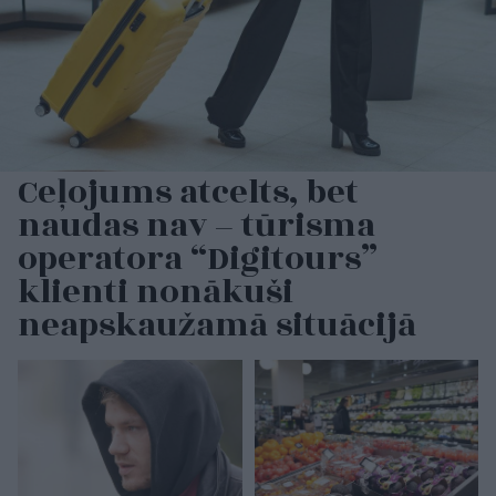
Ceļojums atcelts, bet
naudas nav – tūrisma
operatora “Digitours”
klienti nonākuši
neapskaužamā situācijā