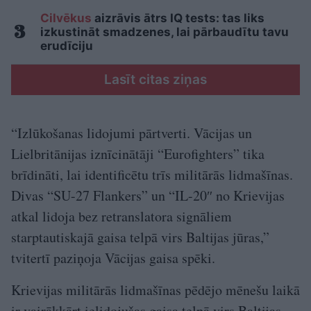
Cilvēkus
aizrāvis ātrs IQ tests: tas liks
izkustināt smadzenes, lai pārbaudītu tavu
erudīciju
Lasīt citas ziņas
“Izlūkošanas lidojumi pārtverti. Vācijas un
Lielbritānijas iznīcinātāji “Eurofighters” tika
brīdināti, lai identificētu trīs militārās lidmašīnas.
Divas “SU-27 Flankers” un “IL-20″ no Krievijas
atkal lidoja bez retranslatora signāliem
starptautiskajā gaisa telpā virs Baltijas jūras,”
tvitertī paziņoja Vācijas gaisa spēki.
Krievijas militārās lidmašīnas pēdējo mēnešu laikā
ir vairākkārt ielidojušas gaisa telpā virs Baltijas