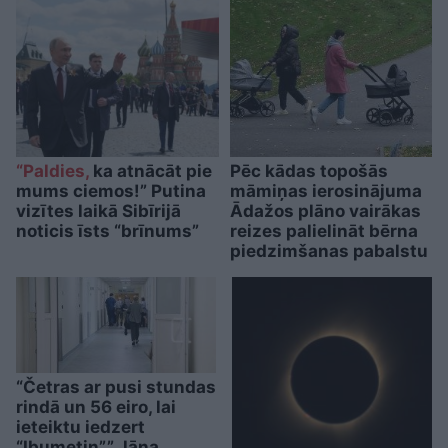
“Paldies,
ka atnācāt pie
Pēc kādas topošās
mums ciemos!” Putina
māmiņas ierosinājuma
vizītes laikā Sibīrijā
Ādažos plāno vairākas
noticis īsts “brīnums”
reizes palielināt bērna
piedzimšanas pabalstu
“Četras ar pusi stundas
rindā un 56 eiro, lai
ieteiktu iedzert
“Ibumetin”.” Jāņa