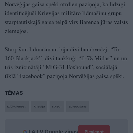
Norvēģijas gaisa spēki otrdien paziņoja, ka līdzīgi
identificējuši Krievijas militāro lidmašīnu grupu
starptautiskajā gaisa telpā virs Barenca jūras valsts
ziemeļos.
Starp šīm lidmašīnām bija divi bumbvedēji “Tu-
160 Blackjack”, divi tankkuģi “Il-78 Midas” un un
trīs iznīcinātāji “MiG-31 Foxhound”, sociālajā
tīklā “Facebook” paziņoja Norvēģijas gaisa spēki.
TĒMAS
izlūkdienesti
Krievija
spiegi
spiegošana
LA.LV Google ziņās
Pievienot