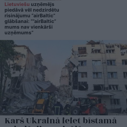
Lietuviešu
uzņēmējs
piedāvā vēl nedzirdētu
risinājumu “airBaltic”
glābšanai: “”airBaltic”
mums nav vienkārši
uzņēmums”
Karš Ukrainā ieiet bīstamā