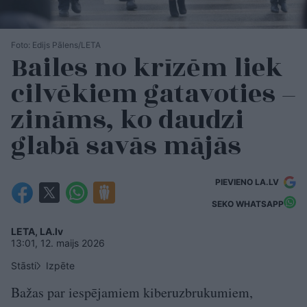
Foto: Edijs Pālens/LETA
Bailes no krīzēm liek
cilvēkiem gatavoties –
zināms, ko daudzi
glabā savās mājās
PIEVIENO LA.LV
SEKO WHATSAPP
LETA, LA.lv
13:01, 12. maijs 2026
Stāsti
Izpēte
Bažas par iespējamiem kiberuzbrukumiem,