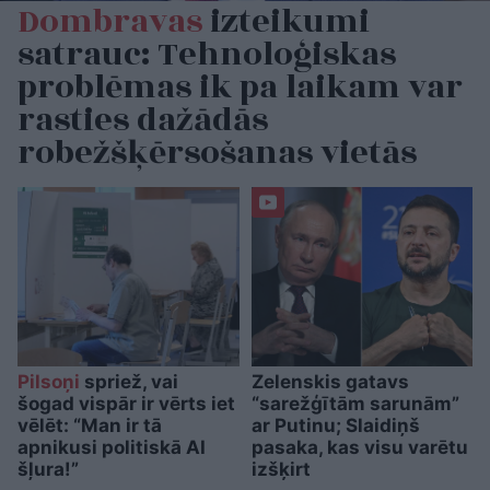
Dombravas
izteikumi
satrauc: Tehnoloģiskas
problēmas ik pa laikam var
rasties dažādās
robežšķērsošanas vietās
Pilsoņi
spriež, vai
Zelenskis gatavs
šogad vispār ir vērts iet
“sarežģītām sarunām”
vēlēt: “Man ir tā
ar Putinu; Slaidiņš
apnikusi politiskā AI
pasaka, kas visu varētu
šļura!”
izšķirt