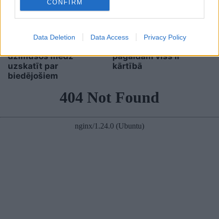
CONFIRM
Viņu skatiens
TESTS. Ja vari izlasīt
“izurbjas” citiem cauri:
vārdus, kas apgriezti
Data Deletion
Data Access
Privacy Policy
3 datumi, kuros
augšpēdus, ar tevi
dzimušos mēdz
pagaidām viss ir
uzskatīt par
kārtībā
biedējošiem