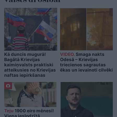
Kā duncis mugurā!
VIDEO.
Smaga nakts
Bagātā Krievijas
Odesā – Krievijas
kaimiņvalsts praktiski
triecienos sagrautas
atteikusies no Krievijas
ēkas un ievainoti cilvēki
naftas iepirkšanas
Teju
1900 eiro mēnesī!
Viena ieslodzītā