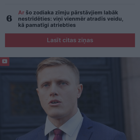
Ar
šo zodiaka zīmju pārstāvjiem labāk
nestrīdēties: viņi vienmēr atradīs veidu,
kā pamatīgi atriebties
Lasīt citas ziņas