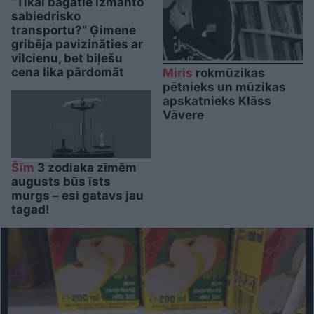
“Tikai bagātie izmanto
sabiedrisko
transportu?” Ģimene
gribēja pavizināties ar
vilcienu, bet biļešu
cena lika pārdomāt
Miris
rokmūzikas
pētnieks un mūzikas
apskatnieks Klāss
Vāvere
Šīm
3 zodiaka zīmēm
augusts būs īsts
murgs – esi gatavs jau
tagad!