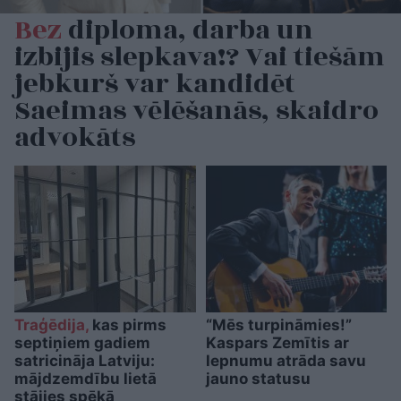
Bez
diploma, darba un
izbijis slepkava!? Vai tiešām
jebkurš var kandidēt
Saeimas vēlēšanās, skaidro
advokāts
Traģēdija,
kas pirms
“Mēs turpināmies!”
septiņiem gadiem
Kaspars Zemītis ar
satricināja Latviju:
lepnumu atrāda savu
mājdzemdību lietā
jauno statusu
stājies spēkā