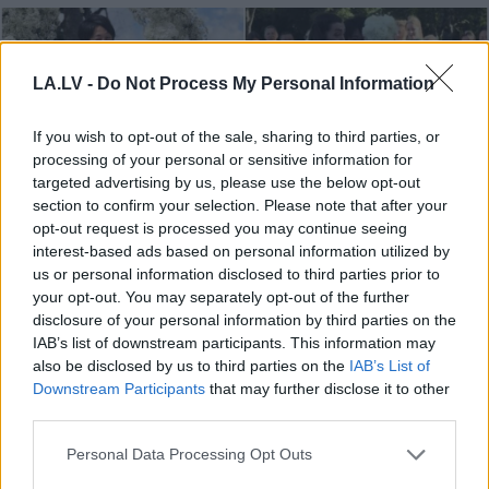
LA.LV -
Do Not Process My Personal Information
If you wish to opt-out of the sale, sharing to third parties, or
processing of your personal or sensitive information for
targeted advertising by us, please use the below opt-out
section to confirm your selection. Please note that after your
opt-out request is processed you may continue seeing
interest-based ads based on personal information utilized by
us or personal information disclosed to third parties prior to
your opt-out. You may separately opt-out of the further
Rūgts!
Latvijā slavenākais
disclosure of your personal information by third parties on the
japānis Masaki mijis
IAB’s list of downstream participants. This information may
also be disclosed by us to third parties on the
IAB’s List of
gredzenus ar mīļoto –
Downstream Participants
that may further disclose it to other
kāzās izskanēja arī īpaši
third parties.
skaista latviešu dziesma
Please note that this website/app uses one or more Google
Personal Data Processing Opt Outs
services and may gather and store information including but