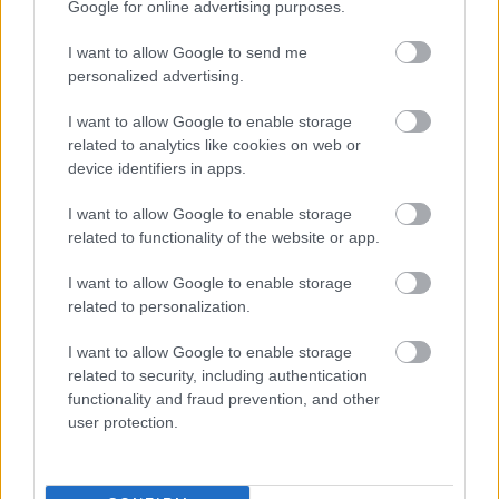
Google for online advertising purposes.
I want to allow Google to send me
personalized advertising.
I want to allow Google to enable storage
related to analytics like cookies on web or
device identifiers in apps.
FOTO.
“Vai tas ir normāli?”
Guntars veikalā nopērk
I want to allow Google to enable storage
related to functionality of the website or app.
tomātu, taču, pārgriežot to
uz pusēm, viņu sagaida
I want to allow Google to enable storage
related to personalization.
pārsteigums
I want to allow Google to enable storage
related to security, including authentication
functionality and fraud prevention, and other
user protection.