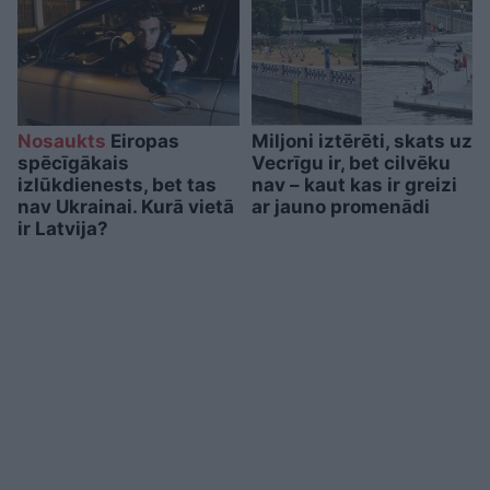
Nosaukts
Eiropas
Miljoni iztērēti, skats uz
spēcīgākais
Vecrīgu ir, bet cilvēku
izlūkdienests, bet tas
nav – kaut kas ir greizi
nav Ukrainai. Kurā vietā
ar jauno promenādi
ir Latvija?