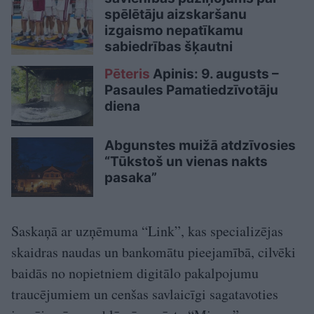
spēlētāju aizskaršanu
izgaismo nepatīkamu
sabiedrības šķautni
Pēteris
Apinis: 9. augusts –
Pasaules Pamatiedzīvotāju
diena
Abgunstes muižā atdzīvosies
“Tūkstoš un vienas nakts
pasaka”
Saskaņā ar uzņēmuma “Link”, kas specializējas
skaidras naudas un bankomātu pieejamībā, cilvēki
baidās no nopietniem digitālo pakalpojumu
traucējumiem un cenšas savlaicīgi sagatavoties