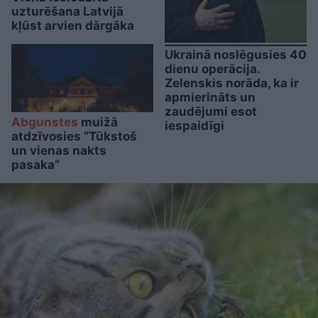
uzturēšana Latvijā
kļūst arvien dārgāka
Ukrainā noslēgusies 40
dienu operācija.
Zelenskis norāda, ka ir
apmierināts un
zaudējumi esot
Abgunstes
muižā
iespaidīgi
atdzīvosies “Tūkstoš
un vienas nakts
pasaka”