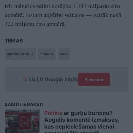
trīs mēnešos veikti norēķini 1,747 miljardu eiro
apmērā, tostarp apģērbu veikalos — vairāk nekā
122 miljonu eiro apmērā.
TĒMAS
ārkārtas situācija
finanses
krīze
LA.LV Google ziņās
Pievienot
SAISTĪTIE RAKSTI
Pietiks
ar gurķu burciņu?
Augulis komentē izmaksas,
kas nepieciešamas vienai