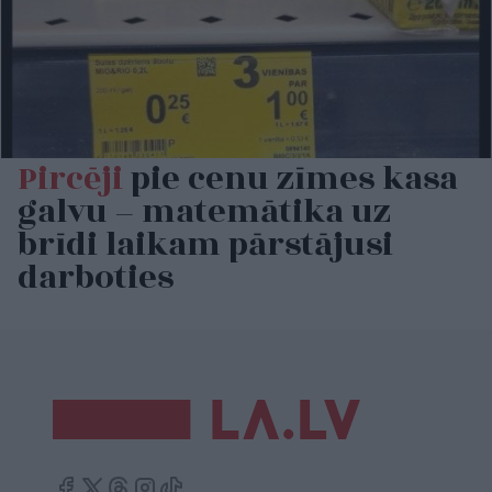
Pircēji
pie cenu zīmes kasa
galvu – matemātika uz
brīdi laikam pārstājusi
darboties