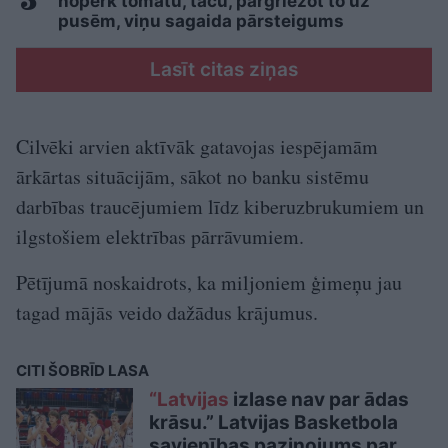
nopērk tomātu, taču, pārgriežot to uz
pusēm, viņu sagaida pārsteigums
Lasīt citas ziņas
Cilvēki arvien aktīvāk gatavojas iespējamām
ārkārtas situācijām, sākot no banku sistēmu
darbības traucējumiem līdz kiberuzbrukumiem un
ilgstošiem elektrības pārrāvumiem.
Pētījumā noskaidrots, ka miljoniem ģimeņu jau
tagad mājās veido dažādus krājumus.
CITI ŠOBRĪD LASA
“Latvijas
izlase nav par ādas
krāsu.” Latvijas Basketbola
savienības paziņojums par