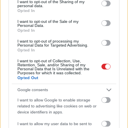
not limited to your visit or usage behaviour. You may click to
I want to opt-out of the Sharing of my
personal data.
grant or deny consent to Google and its third-party tags to
Opted In
use your data for below specified purposes in below Google
consent section.
I want to opt-out of the Sale of my
Personal Data.
Opted In
I want to opt-out of processing my
Personal Data for Targeted Advertising.
Opted In
Šo
kļūdu var pieļaut
Latviešu
varēšanai
daudzi! Pēc “Maxima”
atkal jauns pierādījums
I want to opt-out of Collection, Use,
Retention, Sale, and/or Sharing of my
apmeklējuma klients
– mūsu pētnieks
Personal Data that Is Unrelated with the
brīdina citus
izstrādājis vakcīnu pret
Purposes for which it was collected.
autovadītājus
Laimas slimību
Opted Out
neuzkāpt uz tā paša
grābekļa
Google consents
I want to allow Google to enable storage
Atcelt
Ziņot
related to advertising like cookies on web or
device identifiers in apps.
I want to allow my user data to be sent to