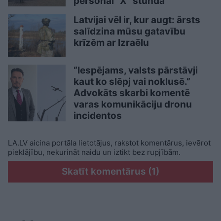
personai “X” stundā
Latvijai vēl ir, kur augt: ārsts
salīdzina mūsu gatavību
krīzēm ar Izraēlu
“Iespējams, valsts pārstāvji
kaut ko slēpj vai noklusē.”
Advokāts skarbi komentē
varas komunikāciju dronu
incidentos
LA.LV aicina portāla lietotājus, rakstot komentārus, ievērot
pieklājību, nekurināt naidu un iztikt bez rupjībām.
Skatīt komentārus (1)