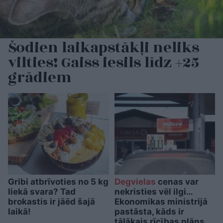
Šodien laikapstākļi neliks
vilties! Gaiss iesils līdz +25
grādiem
Gribi atbrīvoties no 5 kg
Degvielas
cenas var
liekā svara? Tad
nekristies vēl ilgi…
brokastis ir jāēd šajā
Ekonomikas ministrijā
laikā!
pastāsta, kāds ir
tālākais rīcības plāns