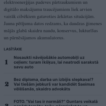
elektroenerģijas padeves pārtraukumiem un
digitālo maksājumu traucējumiem liek arvien
vairāk cilvēkiem gatavoties ārkārtas situācijām.
Jauna pētījuma datos redzams, ka daudzas ģimenes
mājās glabā skaidru naudu, konservus, lukturīšus
un pārnēsājamos akumulatorus.
LASĪTĀKIE
Nosaukti nāvējošākie automobiļi uz
ceļiem: turam īkšķus, lai neatrodi sarakstā
savu auto
Bez diploma, darba un izbijis slepkava!?
Vai tiešām jebkurš var kandidēt Saeimas
vēlēšanās, skaidro advokāts
FOTO. “Vai tas ir normāli?” Guntars veikalā