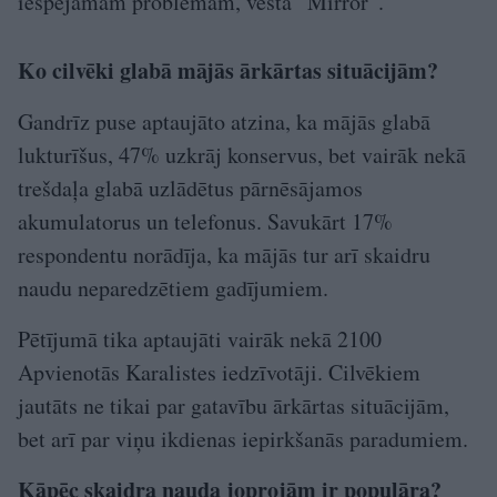
iespējamām problēmām, vēsta “Mirror”.
Ko cilvēki glabā mājās ārkārtas situācijām?
Gandrīz puse aptaujāto atzina, ka mājās glabā
lukturīšus, 47% uzkrāj konservus, bet vairāk nekā
trešdaļa glabā uzlādētus pārnēsājamos
akumulatorus un telefonus. Savukārt 17%
respondentu norādīja, ka mājās tur arī skaidru
naudu neparedzētiem gadījumiem.
Pētījumā tika aptaujāti vairāk nekā 2100
Apvienotās Karalistes iedzīvotāji. Cilvēkiem
jautāts ne tikai par gatavību ārkārtas situācijām,
bet arī par viņu ikdienas iepirkšanās paradumiem.
Kāpēc skaidra nauda joprojām ir populāra?