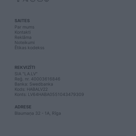
SAITES
Par mums
Kontakti
Reklāma
Noteikumi
Ētikas kodekss
REKVIZĪTI
SIA "LA.LV"
Reģ. nr. 40003616846
Banka: Swedbanka
Kods: HABALV22
Konts: LV64HABA0551043479309
ADRESE
Blaumaņa 32 - 1A, Rīga