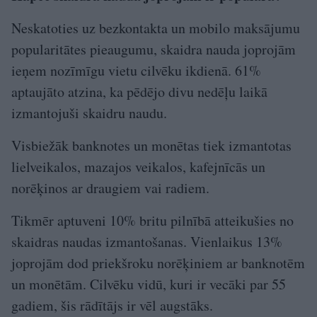
Neskatoties uz bezkontakta un mobilo maksājumu
popularitātes pieaugumu, skaidra nauda joprojām
ieņem nozīmīgu vietu cilvēku ikdienā. 61%
aptaujāto atzina, ka pēdējo divu nedēļu laikā
izmantojuši skaidru naudu.
Visbiežāk banknotes un monētas tiek izmantotas
lielveikalos, mazajos veikalos, kafejnīcās un
norēķinos ar draugiem vai radiem.
Tikmēr aptuveni 10% britu pilnībā atteikušies no
skaidras naudas izmantošanas. Vienlaikus 13%
joprojām dod priekšroku norēķiniem ar banknotēm
un monētām. Cilvēku vidū, kuri ir vecāki par 55
gadiem, šis rādītājs ir vēl augstāks.