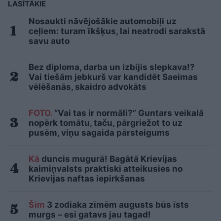
LASĪTĀKIE
Nosaukti nāvējošākie automobiļi uz
ceļiem: turam īkšķus, lai neatrodi sarakstā
savu auto
Bez diploma, darba un izbijis slepkava!?
Vai tiešām jebkurš var kandidēt Saeimas
vēlēšanās, skaidro advokāts
FOTO.
“Vai tas ir normāli?” Guntars veikalā
nopērk tomātu, taču, pārgriežot to uz
pusēm, viņu sagaida pārsteigums
Kā
duncis mugurā! Bagātā Krievijas
kaimiņvalsts praktiski atteikusies no
Krievijas naftas iepirkšanas
Šīm
3 zodiaka zīmēm augusts būs īsts
murgs – esi gatavs jau tagad!