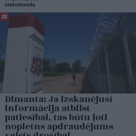
cietumsods
Dimanta: Ja izskanējusī
informācija atbilst
patiesībai, tas būtu ļoti
nopietns apdraudējums
valsts drošībai