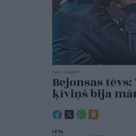
Foto – Leta/AFP
Bejonsas tēvs:
ķīviņš bija mā
LETA