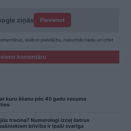
ogle ziņās
Pievienot
 komentārus, ievērot pieklājību, nekurināt naidu un iztikt
evieno komentāru
 ar kuru ēšanu pēc 45 gadu vecuma
ties
 jūs tracina? Numerologi izceļ četrus
šniekiem brīvība ir īpaši svarīga