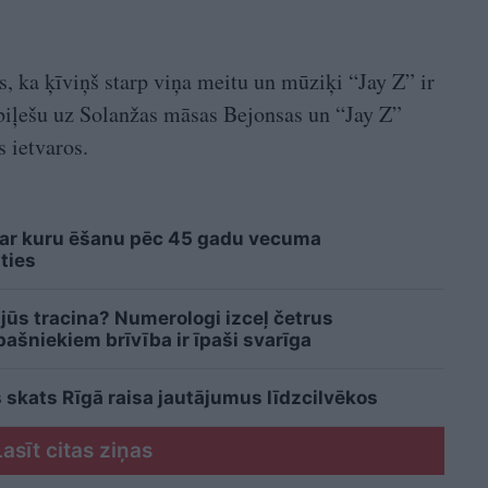
s, ka ķīviņš starp viņa meitu un mūziķi “Jay Z” ir
k biļešu uz Solanžas māsas Bejonsas un “Jay Z”
 ietvaros.
 ar kuru ēšanu pēc 45 gadu vecuma
ties
 jūs tracina? Numerologi izceļ četrus
šniekiem brīvība ir īpaši svarīga
 skats Rīgā raisa jautājumus līdzcilvēkos
Lasīt citas ziņas