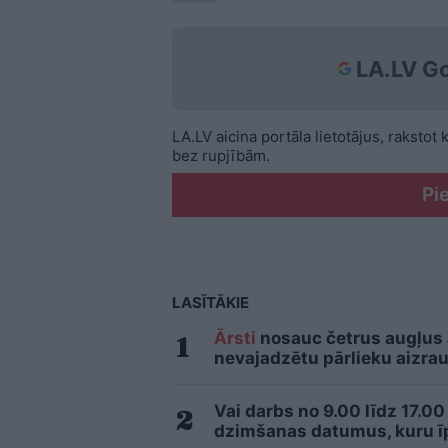
LA.LV Go
LA.LV aicina portāla lietotājus, rakstot
bez rupjībām.
Pi
LASĪTĀKIE
Ārsti
nosauc četrus augļus
nevajadzētu pārlieku aizrau
Vai darbs no 9.00 līdz 17.00
dzimšanas datumus, kuru īpa