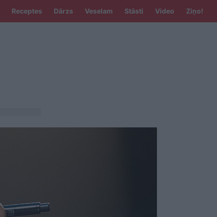
Receptes
Dārzs
Veselam
Stāsti
Video
Ziņo!