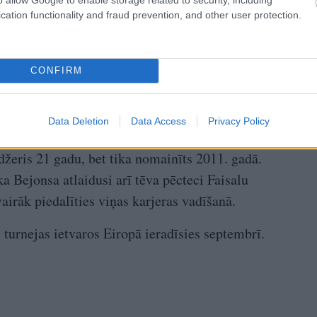
cation functionality and fraud prevention, and other user protection.
ā apvienosies grupa “Destiny’s Child”, kurā
CONFIRM
okarjeras guva Bejonsa. “Cilvēki to nezina, bet es
hild” menedžeris. Varbūt tiks izdots vēl viens
Data Deletion
Data Access
Privacy Policy
” viņš teica.
žeris 21 gadu, bet tika nomainīts 2011. gadā.
a Bejonsa atlaidusi arī tēva pēcteci Faisalu
vairāk piedalīties viņas karjeras vadīšanā.
urnejas ietvaros Eiropā ieradīsies septembrī.