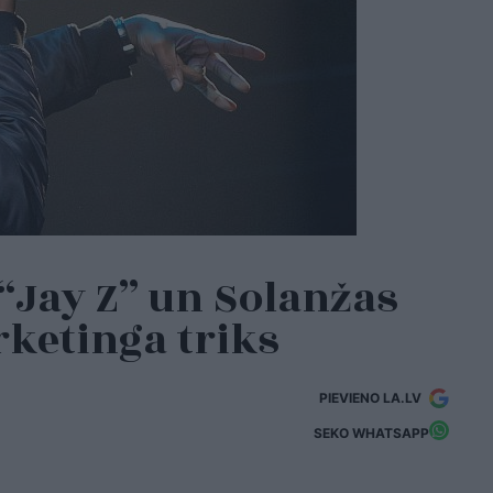
 “Jay Z” un Solanžas
rketinga triks
PIEVIENO LA.LV
SEKO WHATSAPP