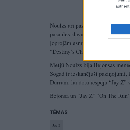
authenti
Noulzs arī paziņoja, ka gada laik
pasaules slavu vēl pirms savas sol
joprojām esmu grupas “Destiny’s C
“Destiny’s Child” mūzikas albums,
Metjū Noulzs bija Bejonsas mened
Šogad ir izskanējuši paziņojumi, k
Durrani, lai dotu iespēju “Jay Z” 
Bejonsa un “Jay Z” “On The Run” t
TĒMAS
Jay Z