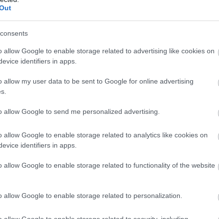
nieks tiesā nespēj
klienti nonākuši
Out
īt asaras
neapskaužamā
Atcelt
Ziņot
situācijā
consents
o allow Google to enable storage related to advertising like cookies on
publicējuši vienotu paziņojumu, kurā uzsver, ka “ir
evice identifiers in apps.
ta ģimene”.
o allow my user data to be sent to Google for online advertising
s.
to allow Google to send me personalized advertising.
o allow Google to enable storage related to analytics like cookies on
evice identifiers in apps.
o allow Google to enable storage related to functionality of the website
o allow Google to enable storage related to personalization.
o allow Google to enable storage related to security, including