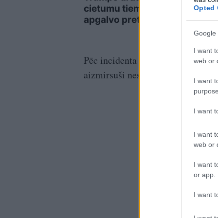
cietumu tiem, kuri
saim
Opted 
apgalvo pretējo
vald
Google 
I want t
Pēc incidenta visi trīs mūziķi ir 
web or d
aizmirsuši nesaskaņas un ir vieno
I want t
purpose
I want 
I want t
web or d
I want t
or app.
I want t
I want t