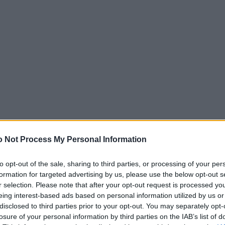
 Not Process My Personal Information
to opt-out of the sale, sharing to third parties, or processing of your per
formation for targeted advertising by us, please use the below opt-out s
jas tika nopludinātas internetā. Tajās redzams, kā
r selection. Please note that after your opt-out request is processed y
“Standart Hotel” liftā, kamēr Bejonsa uz
eing interest-based ads based on personal information utilized by us or
disclosed to third parties prior to your opt-out. You may separately opt-
losure of your personal information by third parties on the IAB’s list of