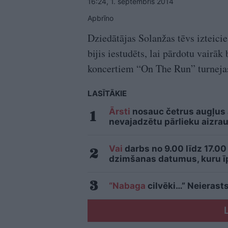
16:24, 1. septembris 2014
Apbrīno
Dziedātājas Solanžas tēvs izteicie
bijis iestudēts, lai pārdotu vairā
koncertiem “On The Run” turnejas
LASĪTĀKIE
Ārsti
nosauc četrus augļus
nevajadzētu pārlieku aizrau
Vai
darbs no 9.00 līdz 17.00
dzimšanas datumus, kuru īpa
“Nabaga
cilvēki…” Neierasts