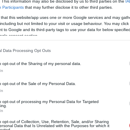
. This information may also be disclosed by us to third parties on the
IA
. Tas parasti nostrādā. Es zinu, jo esmu to
Participants
that may further disclose it to other third parties.
un visi par to runā. Pārdoto biļešu skaits pieauga,
 that this website/app uses one or more Google services and may gath
as apjoms palielinājās par 200%,” Hjūstonas radio
including but not limited to your visit or usage behaviour. You may click 
 to Google and its third-party tags to use your data for below specifi
a And Ryan Show” izteicās Bejonsas tēvs Metjū
ogle consent section.
l Data Processing Opt Outs
o opt-out of the Sharing of my personal data.
In
o opt-out of the Sale of my Personal Data.
In
to opt-out of processing my Personal Data for Targeted
ing.
In
iem visa dzīve bija
Ceļojums atcelts, bet
kšā!” Bauskas
naudas nav – tūrisma
o opt-out of Collection, Use, Retention, Sale, and/or Sharing
ersonal Data that Is Unrelated with the Purposes for which it
dā nošauto suņu
operatora “Digitours”
lected.