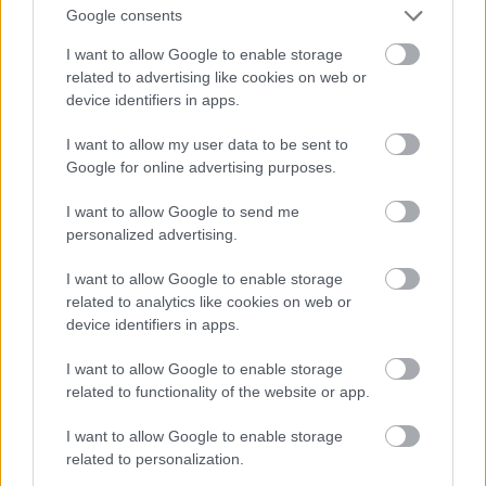
Google consents
pēc nākamā garduma! Našķi palīdz trenēt
komandas un ir apbalvojums par labu uzvedību,”
I want to allow Google to enable storage
Atcelt
Ziņot
related to advertising like cookies on web or
stāsta Ieva.
device identifiers in apps.
Ērģelnieces Ilonas Birģeles runčuka Mocarta
I want to allow my user data to be sent to
attiecības ar eglīti
Google for online advertising purposes.
I want to allow Google to send me
personalized advertising.
I want to allow Google to enable storage
related to analytics like cookies on web or
device identifiers in apps.
I want to allow Google to enable storage
related to functionality of the website or app.
I want to allow Google to enable storage
related to personalization.