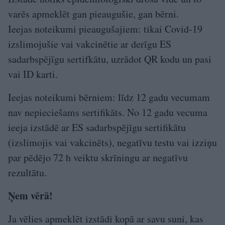
varēs apmeklēt gan pieaugušie, gan bērni.
Ieejas noteikumi pieaugušajiem: tikai Covid-19
izslimojušie vai vakcinētie ar derīgu ES
sadarbspējīgu sertifkātu, uzrādot QR kodu un pasi
vai ID karti.
Ieejas noteikumi bērniem: līdz 12 gadu vecumam
nav nepieciešams sertifikāts. No 12 gadu vecuma
ieeja izstādē ar ES sadarbspējīgu sertifikātu
(izslimojis vai vakcinēts), negatīvu testu vai izziņu
par pēdējo 72 h veiktu skrīningu ar negatīvu
rezultātu.
Ņem vērā!
Ja vēlies apmeklēt izstādi kopā ar savu suni, kas