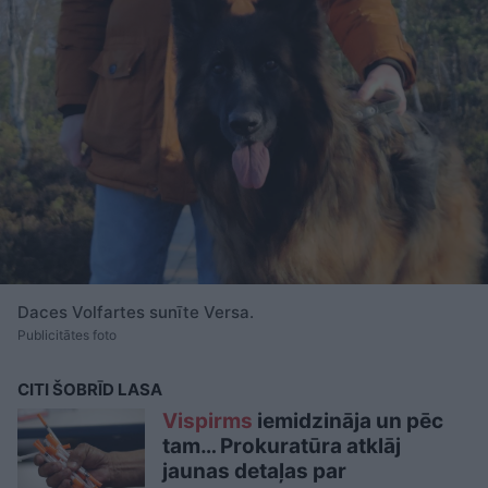
Daces Volfartes sunīte Versa.
Publicitātes foto
CITI ŠOBRĪD LASA
Vispirms
iemidzināja un pēc
tam… Prokuratūra atklāj
jaunas detaļas par