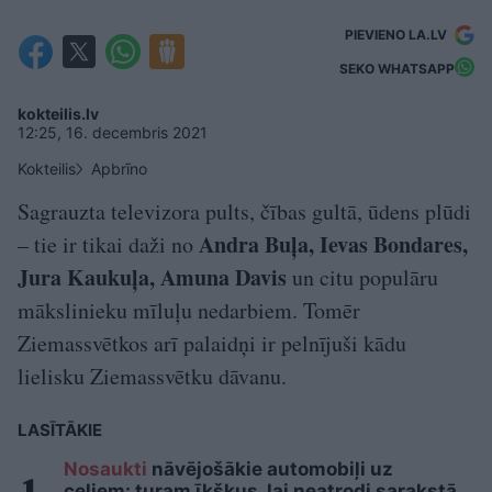
PIEVIENO LA.LV
SEKO WHATSAPP
kokteilis.lv
12:25, 16. decembris 2021
Kokteilis
Apbrīno
Sagrauzta televizora pults, čības gultā, ūdens plūdi
Andra Buļa, Ievas Bondares,
– tie ir tikai daži no
Jura Kaukuļa, Amuna Davis
un citu populāru
mākslinieku mīluļu nedarbiem. Tomēr
Ziemassvētkos arī palaidņi ir pelnījuši kādu
lielisku Ziemassvētku dāvanu.
LASĪTĀKIE
Nosaukti
nāvējošākie automobiļi uz
ceļiem: turam īkšķus, lai neatrodi sarakstā