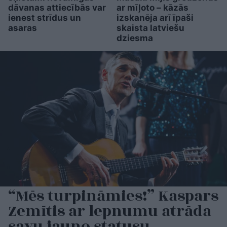
dāvanas attiecībās var
ar mīļoto – kāzās
ienest strīdus un
izskanēja arī īpaši
asaras
skaista latviešu
dziesma
“Mēs turpināmies!” Kaspars
Zemītis ar lepnumu atrāda
savu jauno statusu