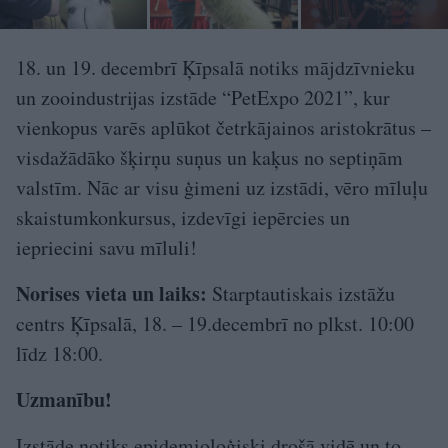
18. un 19. decembrī Ķīpsalā notiks mājdzīvnieku
un zooindustrijas izstāde “PetExpo 2021”, kur
vienkopus varēs aplūkot četrkājainos aristokrātus –
visdažādāko šķirņu suņus un kaķus no septiņām
valstīm. Nāc ar visu ģimeni uz izstādi, vēro mīluļu
skaistumkonkursus, izdevīgi iepērcies un
iepriecini savu mīluli!
Norises vieta un laiks:
Starptautiskais izstāžu
centrs Ķīpsalā, 18. – 19.decembrī no plkst. 10:00
līdz 18:00.
Uzmanību!
Izstāde notiks epidemioloģiski drošā vidē un to