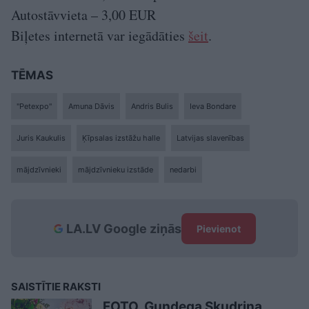
Autostāvvieta – 3,00 EUR
Biļetes internetā var iegādāties
šeit
.
TĒMAS
"Petexpo"
Amuna Dāvis
Andris Bulis
Ieva Bondare
Juris Kaukulis
Ķīpsalas izstāžu halle
Latvijas slavenības
mājdzīvnieki
mājdzīvnieku izstāde
nedarbi
LA.LV Google ziņās
Pievienot
SAISTĪTIE RAKSTI
FOTO. Gundega Skudriņa