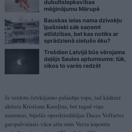
dubultslepkavības
mēģinājumu Mārupē
Bauskas ielas nama dzīvokļu
īpašnieki sāk saņemt
atlīdzības, bet kas notiks ar
sprādzienā cietušo ēku?
Trešdien Latvijā būs vērojams
daļējs Saules aptumsums: lūk,
cikos to varēs redzēt
Ja veidotu četrkājaino palaidņu topu, tad kādreiz
aktiera Kristiana Kareļina, bet tagad viņa
mammas, bijušās operdziedātājas Daces Volfartes
garspalvainais vācu aitu suns Versa ieņemtu