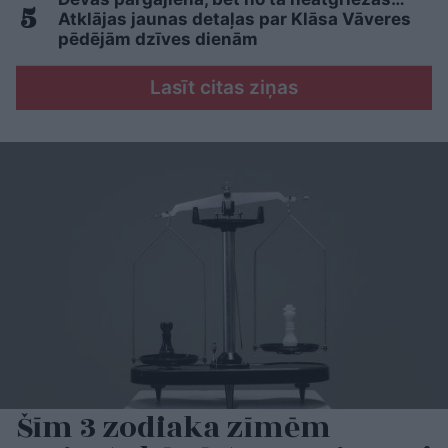
Atklājas jaunas detaļas par Klāsa Vāveres
pēdējām dzīves dienām
Lasīt citas ziņas
Šīm 3 zodiaka zīmēm