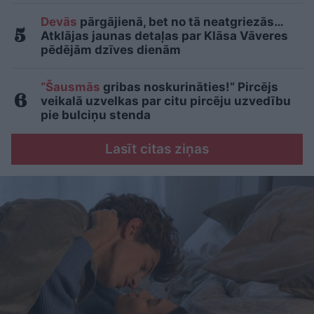
Devās
pārgājienā, bet no tā neatgriezās…
Atklājas jaunas detaļas par Klāsa Vāveres
pēdējām dzīves dienām
“Šausmās
gribas noskurināties!” Pircējs
veikalā uzvelkas par citu pircēju uzvedību
pie bulciņu stenda
Lasīt citas ziņas