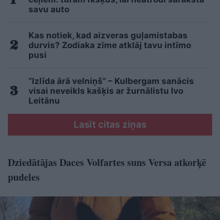
savu auto
Kas notiek, kad aizveras guļamistabas
durvis? Zodiaka zīme atklāj tavu intīmo
pusi
“Izlīda ārā velniņš” – Kulbergam sanācis
visai neveikls kašķis ar žurnālistu Ivo
Leitānu
Lasīt citas ziņas
Dziedātājas Daces Volfartes suns Versa atkorķē
pudeles