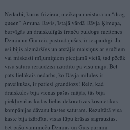
Nedarbi, kurus friziera, meikapa meistara un “drag
queen” Amuna Davis, īstajā vārdā Dāvja Ķimeņa,
burvīgās un draiskulīgās franču buldogu meitenes
Demia un Gia reiz pastrādājušas, ir iespaidīgi. Ja
esi bijis aizmāršīgs un atstājis maisiņus ar gružiem
vai miskasti mīļumiņiem pieejamā vietā, tad pēcāk
visu saturu ieraudzīsi izārdītu pa visu māju. Bet
pats lielākais nedarbs, ko Dāvja mīlules ir
paveikušas, ir patiesi grandiozs! Reiz, kad
draiskules bija vienas pašas mājās, tās bija
piekļuvušas kādas lielas dekoratīvās kosmētikas
kompānijas dāvanu kastes saturam. Rezultātā visa
kaste bija izārdīta, visas lūpu krāsas sagrauztas,
bet pašu vaininieču Demias un Gias purniņi