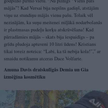
godpilno pirmo vietu. “Nu pilnīgs “Viens pats
mājās”! Kad Versai bija nepilns gadiņš, atstājām
viņu uz stundiņu mājās vienu pašu. Tolaik vēl
nezinājām, ka suņu meitenei mīļākā nodarbošanās
ir plastmasas pudeļu korķu atskrūvēšana! Kad
pārradāmies mājās – skats bija iespaidīgs – pa
grīdu pludoja aptuveni 10 litri ūdens! Kristians
tikai toreiz noteica: “Labi, ka tā nebija kola!”,” ar
smaidu notikumu atceras Dace Volfarte.
Amuna Davis draiskulīgās Demia un Gia
izmēģina kosmētiku