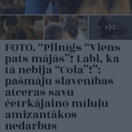
FOTO. “Pilnīgs “Viens
pats mājās”! Labi, ka
tā nebija “Cola”!”:
pašmāju slavenības
atceras savu
četrkājaino mīluļu
amizantākos
nedarbus