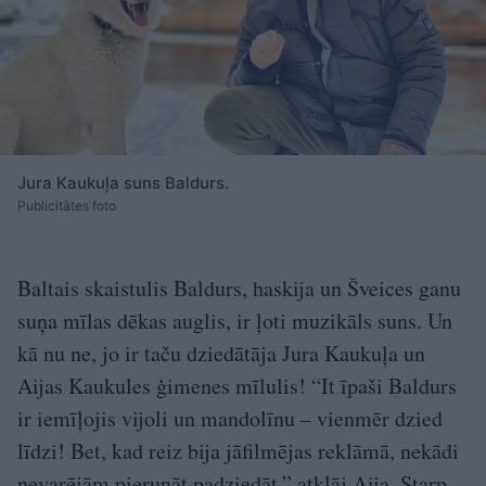
Jura Kaukuļa suns Baldurs.
Publicitātes foto
Baltais skaistulis Baldurs, haskija un Šveices ganu
suņa mīlas dēkas auglis, ir ļoti muzikāls suns. Un
kā nu ne, jo ir taču dziedātāja Jura Kaukuļa un
Aijas Kaukules ģimenes mīlulis! “It īpaši Baldurs
ir iemīļojis vijoli un mandolīnu – vienmēr dzied
līdzi! Bet, kad reiz bija jāfilmējas reklāmā, nekādi
nevarējām pierunāt padziedāt,” atklāj Aija. Starp