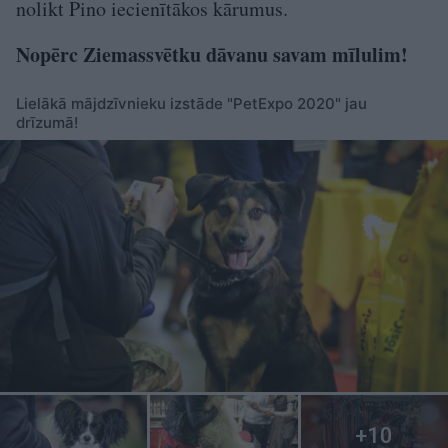
nolikt Pino iecienītākos kārumus.
Nopērc Ziemassvētku dāvanu savam mīlulim!
Lielākā mājdzīvnieku izstāde "PetExpo 2020" jau
drīzumā!