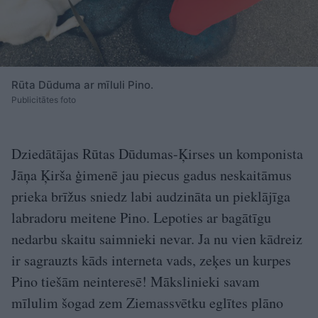
Rūta Dūduma ar mīluli Pino.
Publicitātes foto
Dziedātājas Rūtas Dūdumas-Ķirses un komponista
Jāņa Ķirša ģimenē jau piecus gadus neskaitāmus
prieka brīžus sniedz labi audzināta un pieklājīga
labradoru meitene Pino. Lepoties ar bagātīgu
nedarbu skaitu saimnieki nevar. Ja nu vien kādreiz
ir sagrauzts kāds interneta vads, zeķes un kurpes
Pino tiešām neinteresē! Mākslinieki savam
mīlulim šogad zem Ziemassvētku eglītes plāno