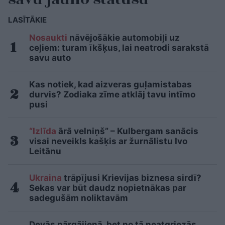
LASĪTĀKIE
Nosaukti
nāvējošākie automobiļi uz
ceļiem: turam īkšķus, lai neatrodi sarakstā
savu auto
Kas notiek, kad aizveras guļamistabas
durvis? Zodiaka zīme atklāj tavu intīmo
pusi
“Izlīda
ārā velniņš” – Kulbergam sanācis
visai neveikls kašķis ar žurnālistu Ivo
Leitānu
Ukraina
trāpījusi Krievijas biznesa sirdī?
Sekas var būt daudz nopietnākas par
sadegušām noliktavām
Devās pārgājienā, bet no tā neatgriezās…