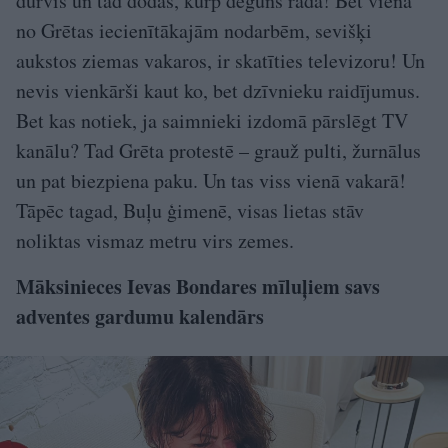
durvis un tad dodas, kurp deguns rāda! Bet viena
no Grētas iecienītākajām nodarbēm, sevišķi
aukstos ziemas vakaros, ir skatīties televizoru! Un
nevis vienkārši kaut ko, bet dzīvnieku raidījumus.
Bet kas notiek, ja saimnieki izdomā pārslēgt TV
kanālu? Tad Grēta protestē – grauž pulti, žurnālus
un pat biezpiena paku. Un tas viss vienā vakarā!
Tāpēc tagad, Buļu ģimenē, visas lietas stāv
noliktas vismaz metru virs zemes.
Māksinieces Ievas Bondares mīluļiem savs
adventes gardumu kalendārs