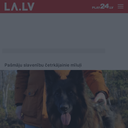
Pašmāju slavenību četrkājainie mīluļi