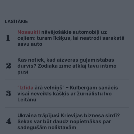
LASĪTĀKIE
Nosaukti
nāvējošākie automobiļi uz
ceļiem: turam īkšķus, lai neatrodi sarakstā
savu auto
Kas notiek, kad aizveras guļamistabas
durvis? Zodiaka zīme atklāj tavu intīmo
pusi
“Izlīda
ārā velniņš” – Kulbergam sanācis
visai neveikls kašķis ar žurnālistu Ivo
Leitānu
Ukraina trāpījusi Krievijas biznesa sirdī?
Sekas var būt daudz nopietnākas par
sadegušām noliktavām