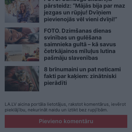
pārsteidz: “Mājās bija par maz
jezgas un rūpju! Dvīņiem
pievienojās vēl vieni dvīņi!”
FOTO. Dzimšanas dienas
svinības un gulēšana
saimnieka gultā – kā savus
četrkājainos mīluļus lutina
pašmāju slavenības
8 brīnumaini un pat neticami
fakti par kaķiem: zinātniski
pierādīti
LA.LV aicina portāla lietotājus, rakstot komentārus, ievērot
pieklājību, nekurināt naidu un iztikt bez rupjībām.
Pievieno komentāru