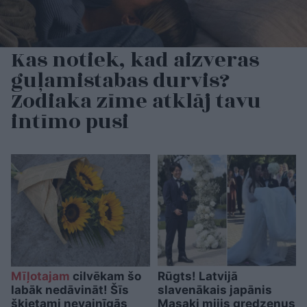
Kas notiek, kad aizveras
guļamistabas durvis?
Zodiaka zīme atklāj tavu
intīmo pusi
Mīļotajam
cilvēkam šo
Rūgts! Latvijā
labāk nedāvināt! Šīs
slavenākais japānis
šķietami nevainīgās
Masaki mijis gredzenus