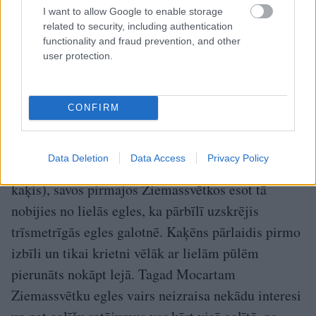
I want to allow Google to enable storage
related to security, including authentication
functionality and fraud prevention, and other
user protection.
Ilona Birģele ar savu mīluli.
Publicitātes foto
CONFIRM
Ērģelnieces Ilonas Birģeles piecgadīgais runčuks,
Data Deletion
Data Access
Privacy Policy
vārdā Mocarts (savulaik Stirnienes baznīcas
kaķis), savos pirmajos Ziemassvētkos esot tā
nobijies no lielās egles, ka pārbīlī uzskrējis
trīsmetrīgās egles galotnē. Kaķēns pārlaidis pirmo
izbīli un tikai krietni vēlāk ar lielām pūlēm
pierunāts nokāpt lejā. Tagad Mocartam
Ziemassvētku egles vairs neizraisa nekādu interesi