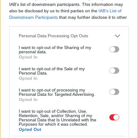
IAB’s list of downstream participants. This information may
also be disclosed by us to third parties on the
IAB’s List of
Māksliniece Ieva Bondare ar saviem mīluļiem.
Downstream Participants
that may further disclose it to other
Publicitātes foto
third parties.
Please note that this website/app uses one or more Google
Personal Data Processing Opt Outs
services and may gather and store information including but
Kārumi dara tavu sunīti laimīgu, savukārt ārkārtīgi
not limited to your visit or usage behaviour. You may click to
I want to opt-out of the Sharing of my
laimīgais mīlulis padara laimīgu tevi. Un galu
personal data.
grant or deny consent to Google and its third-party tags to
Opted In
galā, dalīts prieks ir dubultprieks! – pārliecināta ir
use your data for below specified purposes in below Google
consent section.
I want to opt-out of the Sale of my
māksliniece Ieva Bondare, kuras ikdienu bagātāku
Personal Data.
Opted In
dara trīs suņi: dalmācietis Merlo, labradora
meitene Rosē un Vesthailendas baltais terjers Oso.
I want to opt-out of processing my
Personal Data for Targeted Advertising.
“Agrāk man vienmēr bija Adventes kalendāri
Opted In
bērniem! Tagad viņi ir jau ir izauguši, tādēļ ar
I want to opt-out of Collection, Use,
kārumiem Ziemassvētku gaidīšanas laikā lutinām
Retention, Sale, and/or Sharing of my
Personal Data that Is Unrelated with the
Purposes for which it was collected.
mūsu četrkājainos mīluļus. Vakar atvērām pirmo
Opted Out
paciņu un šorīt jau visi trīs gaidīja pie lielās kastes