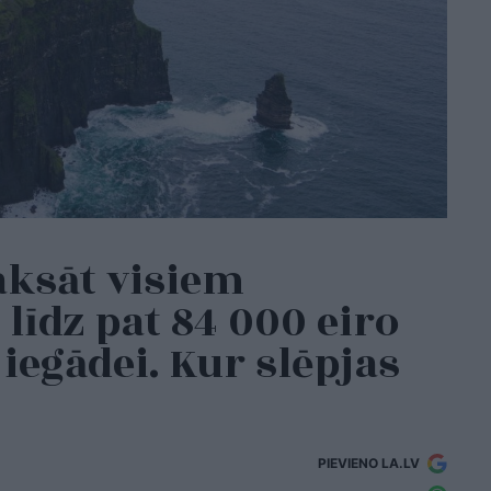
aksāt visiem
īdz pat 84 000 eiro
iegādei. Kur slēpjas
PIEVIENO LA.LV