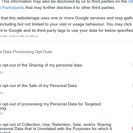
 dzīvi Īrijā un atjaunot
. This information may also be disclosed by us to third parties on the
IA
Participants
that may further disclose it to other third parties.
, kuri atrodas
 that this website/app uses one or more Google services and may gath
including but not limited to your visit or usage behaviour. You may click 
 to Google and its third-party tags to use your data for below specifi
iedzīvotāju skaitu salās, kā arī uzlabot mājokļus un
ogle consent section.
piekļuvi būtiskiem veselības aprūpes un izglītības
l Data Processing Opt Outs
o opt-out of the Sharing of my personal data.
In
o opt-out of the Sale of my Personal Data.
In
to opt-out of processing my Personal Data for Targeted
ing.
In
o opt-out of Collection, Use, Retention, Sale, and/or Sharing
jā
virs militārās
Pierīgā notikusi smaga
ersonal Data that Is Unrelated with the Purposes for which it
lected.