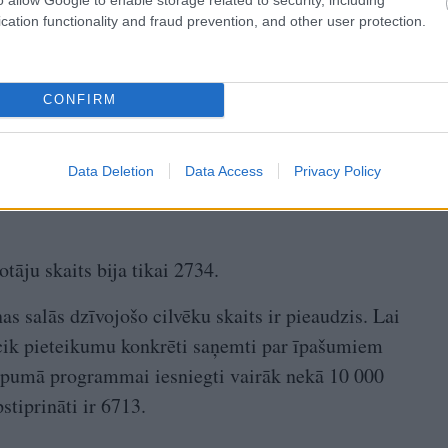
cation functionality and fraud prevention, and other user protection.
CONFIRM
Data Deletion
Data Access
Privacy Policy
 salas, kas kvalificējas
tāju skaits bija tikai 2734.
as salās dzīvojošo cilvēku skaits ir pieaudzis. Lai
 cik pieteikumu konkrēti saņemti par īpašumiem
kopumā programmai iesniegti vairāk nekā 10 000
tiprināti ir 6713.