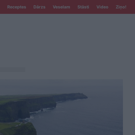
Receptes
Dārzs
Veselam
Stāsti
Video
Ziņo!