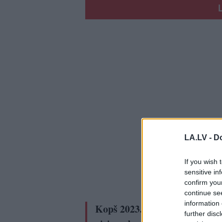
LA.LV -
Do
If you wish 
sensitive in
confirm you
continue se
information 
Kopš 2023. gada jūlija finans
further disc