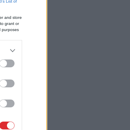
B’s List of
er and store
to grant or
ed purposes