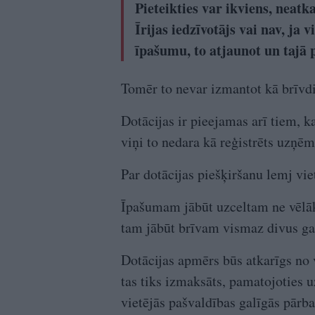
Pieteikties var ikviens, neatka
Īrijas iedzīvotājs vai nav, ja 
īpašumu, to atjaunot un tajā p
Tomēr to nevar izmantot kā brīvd
Dotācijas ir pieejamas arī tiem, ka
viņi to nedara kā reģistrēts uzņēm
Par dotācijas piešķiršanu lemj vie
Īpašumam jābūt uzceltam ne vēlāk
tam jābūt brīvam vismaz divus ga
Dotācijas apmērs būs atkarīgs no 
tas tiks izmaksāts, pamatojoties
vietējās pašvaldības galīgās pārb