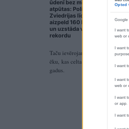
ūdenī bez miega un
bāze
Opted 
atpūtas: Polis no
aizd
Zviedrijas līdz Polijai
Google 
aizpeld 160 kilometrus
un uzstāda vēsturisku
I want t
rekordu
web or d
I want t
Taču ievērojamās subsīdijas ir pie
purpose
ēku, kas celta ne vēlāk kā 2007. 
I want 
gadus.
I want t
web or d
I want t
or app.
I want t
I want t