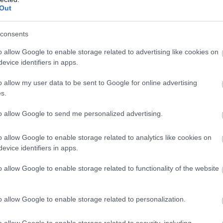
s pamanīti
avārija – viens no
Out
omīgi droni
šoferiem aizbēdzis no
notikuma vietas
Atcelt
Ziņot
consents
o allow Google to enable storage related to advertising like cookies on
evice identifiers in apps.
o allow my user data to be sent to Google for online advertising
ejamas tikai tiem, kas ir gatavi iegādāties
s.
gadā, turklāt īpašumam jābūt tukšam vismaz divus
to allow Google to send me personalized advertising.
o allow Google to enable storage related to analytics like cookies on
evice identifiers in apps.
o allow Google to enable storage related to functionality of the website
o allow Google to enable storage related to personalization.
o allow Google to enable storage related to security, including