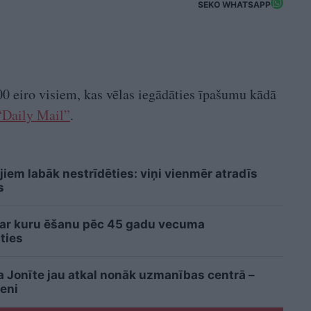
SEKO WHATSAPP
000 eiro visiem, kas vēlas iegādāties īpašumu kādā
“Daily Mail”
.
jiem labāk nestrīdēties: viņi vienmēr atradīs
s
 ar kuru ēšanu pēc 45 gadu vecuma
ties
ta Jonīte jau atkal nonāk uzmanības centrā –
eni