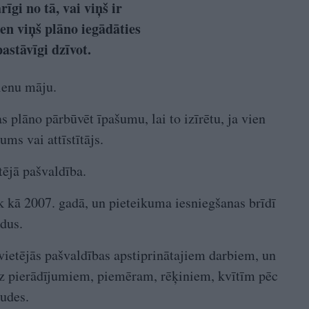
rīgi no tā, vai viņš ir
vien viņš plāno iegādāties
astāvīgi dzīvot.
ienu māju.
s plāno pārbūvēt īpašumu, lai to izīrētu, ja vien
ums vai attīstītājs.
tējā pašvaldība.
 kā 2007. gadā, un pieteikuma iesniegšanas brīdī
dus.
vietējās pašvaldības apstiprinātajiem darbiem, un
 uz pierādījumiem, piemēram, rēķiniem, kvītīm pēc
audes.