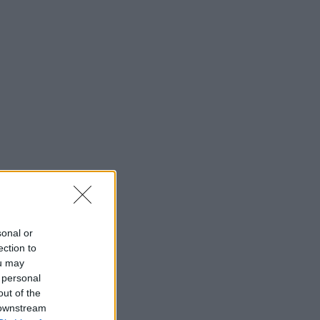
sonal or
ection to
ou may
 personal
out of the
 downstream