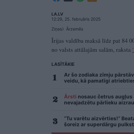
LA.LV
12:29, 25. februāris 2025
Ziņas
Ārzemēs
Īrijas valdība maksā līdz pat 84 
no valsts attālajām salām, raksta
LASĪTĀKIE
Ar šo zodiaka zīmju pārstāv
veidu, kā pamatīgi atriebtie
Ārsti
nosauc četrus augļus
nevajadzētu pārlieku aizrau
“Tu varētu aizvērties!” Bea
šoreiz ar superdārgu pulkst