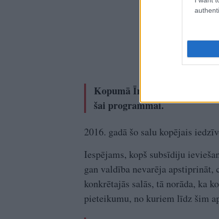
authenti
Kopumā Īrijā ir 23 apdzīvotas
šai programmai.
2016. gadā šo salu kopējais iedzīvo
Iespējams, kopš subsīdiju ieviešan
gan valdība nevarēja apstiprināt,
konkrētajās salās, tā norāda, ka 
pieteikumu, no kuriem līdz šim aps