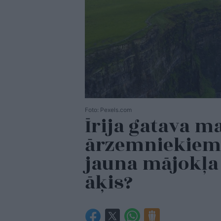
Foto: Pexels.com
Īrija gatava m
ārzemniekiem l
jauna mājokļa 
āķis?