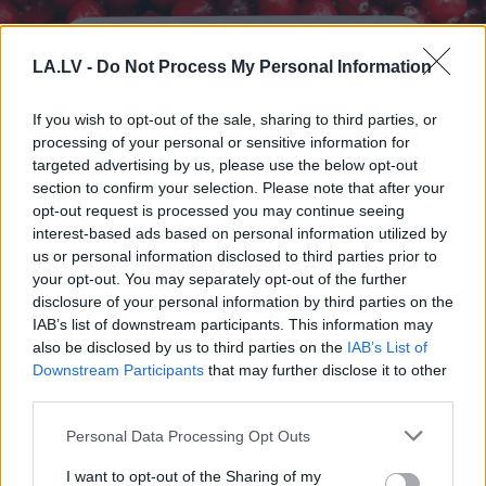
LA.LV -
Do Not Process My Personal Information
If you wish to opt-out of the sale, sharing to third parties, or
processing of your personal or sensitive information for
targeted advertising by us, please use the below opt-out
section to confirm your selection. Please note that after your
opt-out request is processed you may continue seeing
interest-based ads based on personal information utilized by
us or personal information disclosed to third parties prior to
TESTS.
Cik daudz zini par
your opt-out. You may separately opt-out of the further
Latvijas dabu? Atpazīsti
disclosure of your personal information by third parties on the
kokus, augus un putnus
IAB’s list of downstream participants. This information may
also be disclosed by us to third parties on the
IAB’s List of
attēlos!
Downstream Participants
that may further disclose it to other
third parties.
Please note that this website/app uses one or more Google
Personal Data Processing Opt Outs
services and may gather and store information including but
not limited to your visit or usage behaviour. You may click to
I want to opt-out of the Sharing of my