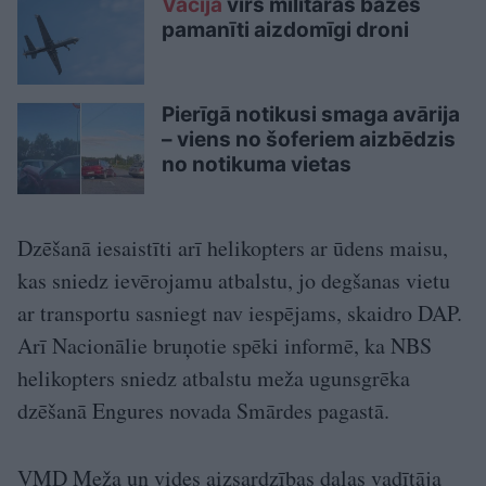
Vācijā
virs militārās bāzes
pamanīti aizdomīgi droni
Pierīgā notikusi smaga avārija
– viens no šoferiem aizbēdzis
no notikuma vietas
Dzēšanā iesaistīti arī helikopters ar ūdens maisu,
kas sniedz ievērojamu atbalstu, jo degšanas vietu
ar transportu sasniegt nav iespējams, skaidro DAP.
Arī Nacionālie bruņotie spēki informē, ka NBS
helikopters sniedz atbalstu meža ugunsgrēka
dzēšanā Engures novada Smārdes pagastā.
VMD Meža un vides aizsardzības daļas vadītāja