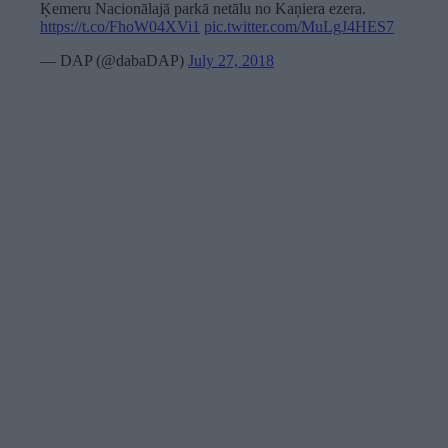
Ķemeru Nacionālajā parkā netālu no Kaņiera ezera.
https://t.co/FhoW04XVi1
pic.twitter.com/MuLgJ4HES7
— DAP (@dabaDAP)
July 27, 2018