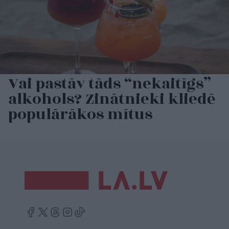
Vai pastāv tāds “nekaitīgs”
alkohols? Zinātnieki kliedē
populārākos mītus