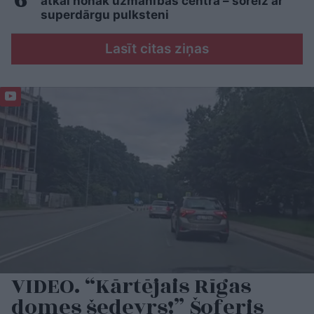
atkal nonāk uzmanības centrā – šoreiz ar
superdārgu pulksteni
Lasīt citas ziņas
VIDEO. “Kārtējais Rīgas
domes šedevrs!” Šoferis