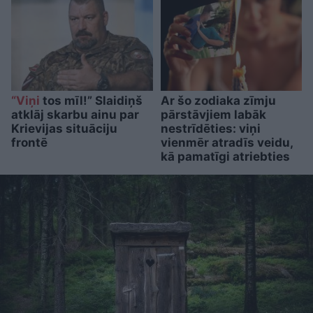
“Viņi
tos mīl!” Slaidiņš
Ar šo zodiaka zīmju
atklāj skarbu ainu par
pārstāvjiem labāk
Krievijas situāciju
nestrīdēties: viņi
frontē
vienmēr atradīs veidu,
kā pamatīgi atriebties