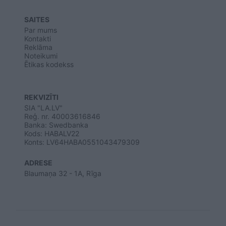
SAITES
Par mums
Kontakti
Reklāma
Noteikumi
Ētikas kodekss
REKVIZĪTI
SIA "LA.LV"
Reģ. nr. 40003616846
Banka: Swedbanka
Kods: HABALV22
Konts: LV64HABA0551043479309
ADRESE
Blaumaņa 32 - 1A, Rīga