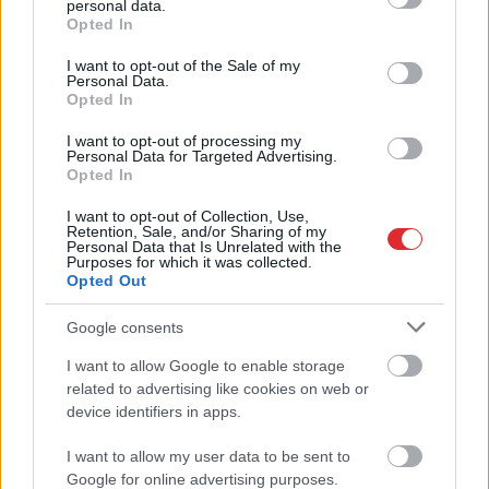
personal data.
grant or deny consent to Google and its third-party tags to
Opted In
use your data for below specified purposes in below Google
consent section.
I want to opt-out of the Sale of my
Personal Data.
Opted In
Astroloģe
izceļ 3
Vācijā
virs militārās
I want to opt-out of processing my
zodiaka zīmes, kurām ir
bāzes pamanīti
Personal Data for Targeted Advertising.
nosliece uz emocionālu
aizdomīgi droni
Opted In
kontroli pār citiem
I want to opt-out of Collection, Use,
cilvēkiem
Retention, Sale, and/or Sharing of my
Personal Data that Is Unrelated with the
Purposes for which it was collected.
Opted Out
Google consents
I want to allow Google to enable storage
Atcelt
Ziņot
related to advertising like cookies on web or
device identifiers in apps.
I want to allow my user data to be sent to
Google for online advertising purposes.