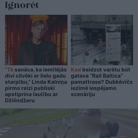
ignorēt
“Tā
sanāca, ka iemīlējās
Kad
beidzot varētu būt
divi cilvēki ar lielu gadu
gatava “Rail Baltica”
starpību,” Linda Kalniņa
pamattrase? Dubkēvičs
pirmo reizi publiski
iezīmē iespējamo
apstiprina laulību ar
scenāriju
Džilindžeru