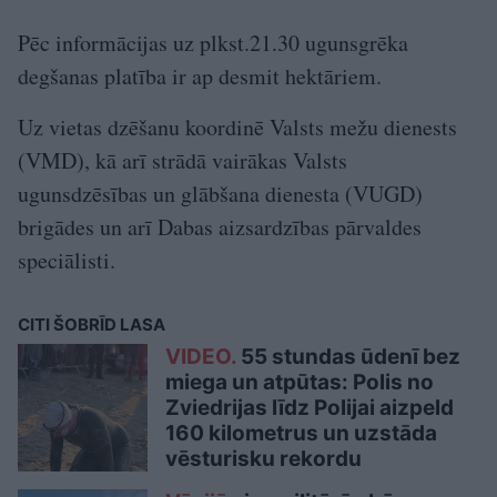
Pēc informācijas uz plkst.21.30 ugunsgrēka
degšanas platība ir ap desmit hektāriem.
Uz vietas dzēšanu koordinē Valsts mežu dienests
(VMD), kā arī strādā vairākas Valsts
ugunsdzēsības un glābšana dienesta (VUGD)
brigādes un arī Dabas aizsardzības pārvaldes
speciālisti.
CITI ŠOBRĪD LASA
VIDEO.
55 stundas ūdenī bez
miega un atpūtas: Polis no
Zviedrijas līdz Polijai aizpeld
160 kilometrus un uzstāda
vēsturisku rekordu