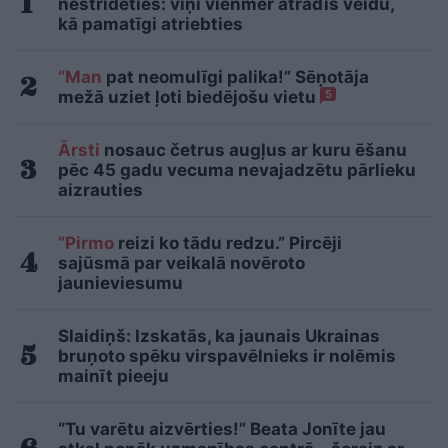
nestrīdēties: viņi vienmēr atradīs veidu,
kā pamatīgi atriebties
“Man
pat neomulīgi palika!” Sēņotāja
mežā uziet ļoti biedējošu vietu
5
Ārsti
nosauc četrus augļus ar kuru ēšanu
pēc 45 gadu vecuma nevajadzētu pārlieku
aizrauties
“Pirmo
reizi ko tādu redzu.” Pircēji
sajūsmā par veikalā novēroto
jaunieviesumu
Slaidiņš: Izskatās, ka jaunais Ukrainas
bruņoto spēku virspavēlnieks ir nolēmis
mainīt pieeju
“Tu varētu aizvērties!” Beata Jonīte jau