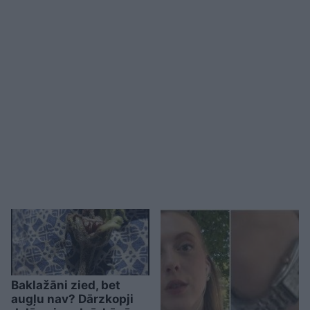
Baklažāni zied, bet
augļu nav? Dārzkopji