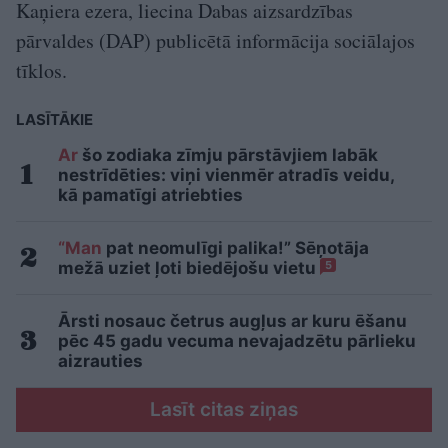
Kaņiera ezera, liecina Dabas aizsardzības
pārvaldes (DAP) publicētā informācija sociālajos
tīklos.
LASĪTĀKIE
Ar
šo zodiaka zīmju pārstāvjiem labāk
nestrīdēties: viņi vienmēr atradīs veidu,
kā pamatīgi atriebties
“Man
pat neomulīgi palika!” Sēņotāja
mežā uziet ļoti biedējošu vietu
5
Ārsti nosauc četrus augļus ar kuru ēšanu
pēc 45 gadu vecuma nevajadzētu pārlieku
aizrauties
Lasīt citas ziņas