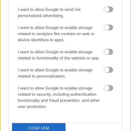
I want to allow Google to send me
“Man
pat neomulīgi
personalized advertising.
palika!” Sēņotāja mežā
I want to allow Google to enable storage
uziet ļoti biedējošu vietu
related to analytics like cookies on web or
device identifiers in apps.
I want to allow Google to enable storage
related to functionality of the website or app.
I want to allow Google to enable storage
related to personalization.
I want to allow Google to enable storage
related to security, including authentication
Pierīgā notikusi smaga
“Man nebija tās mātes
functionality and fraud prevention, and other
avārija – viens no
jūtas…” Elīna
user protection.
šoferiem aizbēdzis no
Didrihsone atklāti par
notikuma vietas
laiku pēc dēla
piedzimšanas
CONFIRM