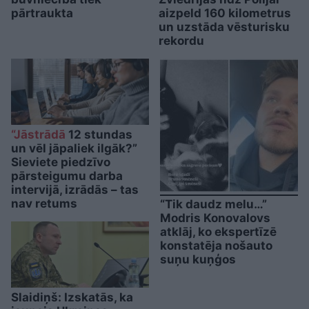
pārtraukta
aizpeld 160 kilometrus
un uzstāda vēsturisku
rekordu
“Jāstrādā
12 stundas
un vēl jāpaliek ilgāk?”
Sieviete piedzīvo
pārsteigumu darba
intervijā, izrādās – tas
nav retums
“Tik daudz melu…”
Modris Konovalovs
atklāj, ko ekspertīzē
konstatēja nošauto
suņu kuņģos
Slaidiņš: Izskatās, ka