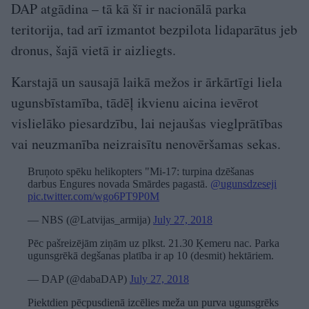
DAP atgādina – tā kā šī ir nacionālā parka
teritorija, tad arī izmantot bezpilota lidaparātus jeb
dronus, šajā vietā ir aizliegts.
Karstajā un sausajā laikā mežos ir ārkārtīgi liela
ugunsbīstamība, tādēļ ikvienu aicina ievērot
vislielāko piesardzību, lai nejaušas vieglprātības
vai neuzmanība neizraisītu nenovēršamas sekas.
Bruņoto spēku helikopters "Mi-17: turpina dzēšanas
darbus Engures novada Smārdes pagastā.
@ugunsdzeseji
pic.twitter.com/wgo6PT9P0M
— NBS (@Latvijas_armija)
July 27, 2018
Pēc pašreizējām ziņām uz plkst. 21.30 Ķemeru nac. Parka
ugunsgrēkā degšanas platība ir ap 10 (desmit) hektāriem.
— DAP (@dabaDAP)
July 27, 2018
Piektdien pēcpusdienā izcēlies meža un purva ugunsgrēks