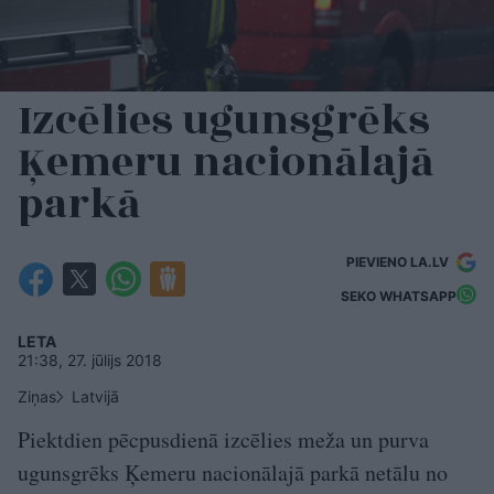
Izcēlies ugunsgrēks
Ķemeru nacionālajā
parkā
PIEVIENO LA.LV
SEKO WHATSAPP
LETA
21:38, 27. jūlijs 2018
Ziņas
Latvijā
Piektdien pēcpusdienā izcēlies meža un purva
ugunsgrēks Ķemeru nacionālajā parkā netālu no