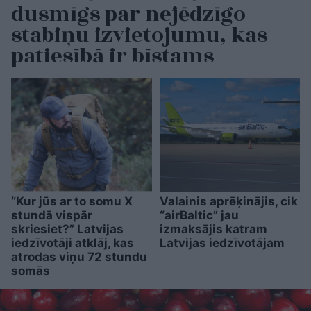
dusmīgs par nejēdzīgo
stabiņu izvietojumu, kas
patiesībā ir bīstams
“Kur jūs ar to somu X
Valainis aprēķinājis, cik
stundā vispār
“airBaltic” jau
skriesiet?” Latvijas
izmaksājis katram
iedzīvotāji atklāj, kas
Latvijas iedzīvotājam
atrodas viņu 72 stundu
somās