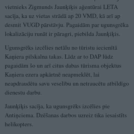
vietnieks Zigmunds Jaunķiķis aģentūrai LETA
sacīja, ka uz vietas strādā ap 20 VMD, kā arī ap
desmit VUGD pārstāvju. Pagaidām par ugunsgrēka
lokalizāciju runāt ir pāragri, piebilda Jaunķiķis.
Ugunsgrēks izcēlies netālu no tūristu iecienītā
Kaņiera pilskalna takas. Līdz ar to DAP lūdz
pagaidām šo un arī citus dabas tūrisma objektus
Kaņiera ezera apkārtnē neapmeklēt, lai
neapdraudētu savu veselību un netraucētu atbildīgo
dienestu darbu.
Jaunķiķis sacīja, ka ugunsgrēks izcēlies pie
Antiņciema. Dzēšanas darbos uzreiz tika iesaistīts
helikopters.