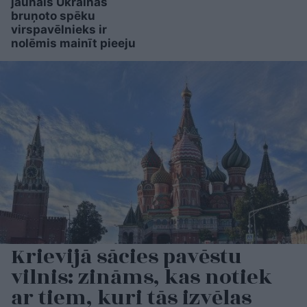
jaunais Ukrainas
bruņoto spēku
virspavēlnieks ir
nolēmis mainīt pieeju
Krievijā sācies pavēstu
vilnis: zināms, kas notiek
ar tiem, kuri tās izvēlas