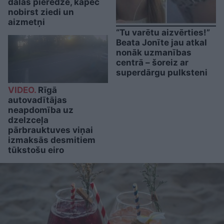
dalās pieredzē, kāpēc
nobirst ziedi un
aizmetņi
“Tu varētu aizvērties!”
Beata Jonīte jau atkal
nonāk uzmanības
centrā – šoreiz ar
superdārgu pulksteni
VIDEO.
Rīgā
autovadītājas
neapdomība uz
dzelzceļa
pārbrauktuves viņai
izmaksās desmitiem
tūkstošu eiro