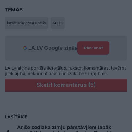
TĒMAS
Ķemeru nacionālais parks
VUGD
LA.LV Google ziņās
Pievienot
LA.LV aicina portāla lietotājus, rakstot komentārus, ievērot
pieklājību, nekurināt naidu un iztikt bez rupjībām.
Skatīt komentārus (5)
LASĪTĀKIE
Ar šo zodiaka zīmju pārstāvjiem labāk