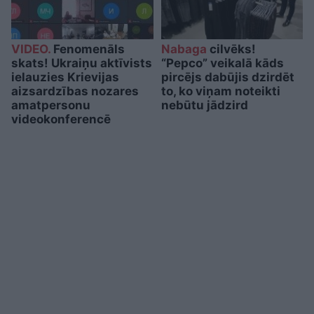
VIDEO.
Fenomenāls
Nabaga
cilvēks!
skats! Ukraiņu aktīvists
“Pepco” veikalā kāds
ielauzies Krievijas
pircējs dabūjis dzirdēt
aizsardzības nozares
to, ko viņam noteikti
amatpersonu
nebūtu jādzird
videokonferencē