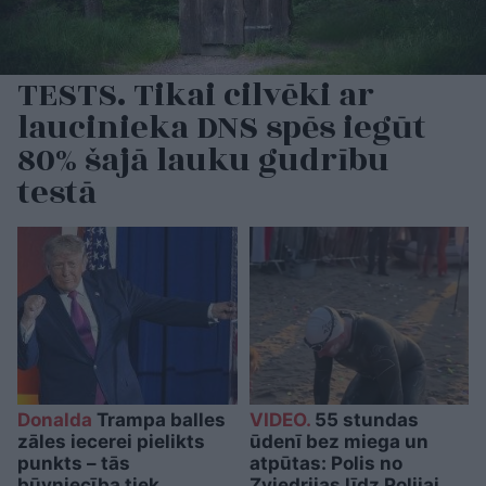
TESTS. Tikai cilvēki ar
laucinieka DNS spēs iegūt
80% šajā lauku gudrību
testā
Donalda
Trampa balles
VIDEO.
55 stundas
zāles iecerei pielikts
ūdenī bez miega un
punkts – tās
atpūtas: Polis no
būvniecība tiek
Zviedrijas līdz Polijai