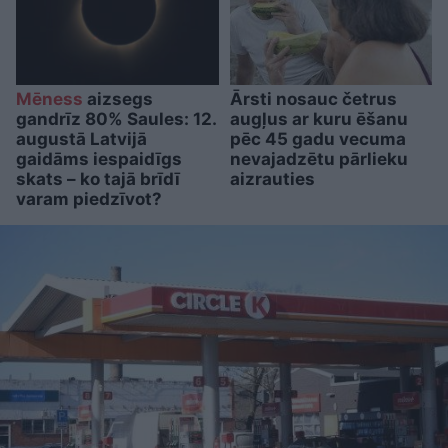
Mēness
aizsegs
Ārsti nosauc četrus
gandrīz 80% Saules: 12.
augļus ar kuru ēšanu
augustā Latvijā
pēc 45 gadu vecuma
gaidāms iespaidīgs
nevajadzētu pārlieku
skats – ko tajā brīdī
aizrauties
varam piedzīvot?