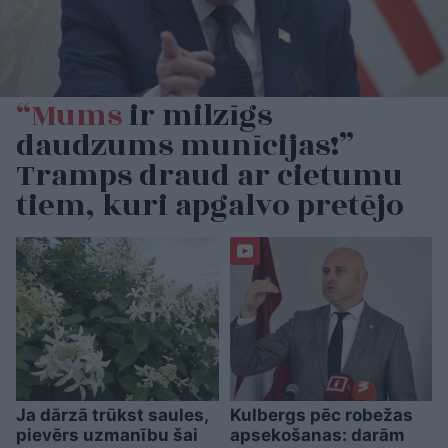
“Mums
ir milzīgs
daudzums munīcijas!”
Tramps draud ar cietumu
tiem, kuri apgalvo pretējo
Ja dārzā trūkst saules,
Kulbergs pēc robežas
pievērs uzmanību šai
apsekošanas: darām