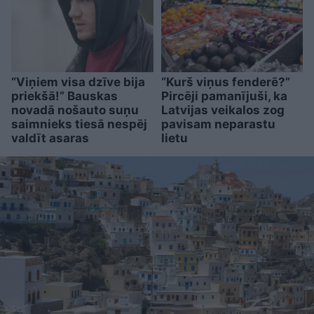
“Viņiem visa dzīve bija
“Kurš viņus fenderē?”
priekšā!” Bauskas
Pircēji pamanījuši, ka
novadā nošauto suņu
Latvijas veikalos zog
saimnieks tiesā nespēj
pavisam neparastu
valdīt asaras
lietu