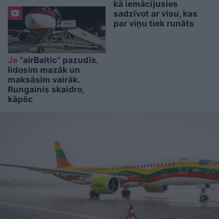
kā iemācījusies
sadzīvot ar visu, kas
par viņu tiek runāts
Ja
“airBaltic” pazudīs,
lidosim mazāk un
maksāsim vairāk.
Rungainis skaidro,
kāpēc