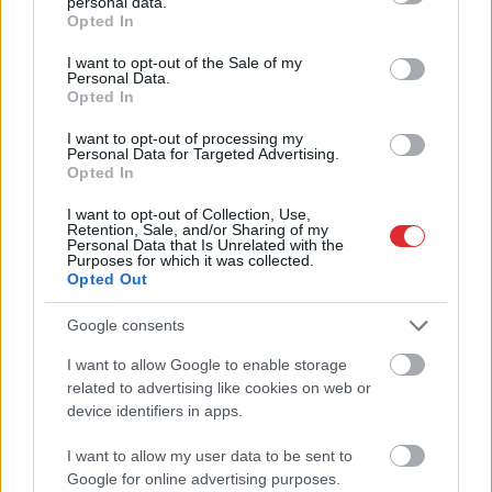
nereāli – situācija arvien
personal data.
grant or deny consent to Google and its third-party tags to
pasliktinās
Opted In
use your data for below specified purposes in below Google
consent section.
I want to opt-out of the Sale of my
Personal Data.
Opted In
I want to opt-out of processing my
Personal Data for Targeted Advertising.
Opted In
I want to opt-out of Collection, Use,
Retention, Sale, and/or Sharing of my
Personal Data that Is Unrelated with the
Purposes for which it was collected.
Kurš
tad īsti vainīgs pie
TESTS. Matemātikas
Opted Out
ģimenes palātu
duelis: vai vari pārspēt
slēgšanas Rīgas
deviņgadnieku
Google consents
Dzemdību namā? NVD
matemātikā?
norāda – valsts
I want to allow Google to enable storage
Atcelt
Ziņot
finansējumam ar to
related to advertising like cookies on web or
neesot nekāda sakara
device identifiers in apps.
I want to allow my user data to be sent to
Google for online advertising purposes.