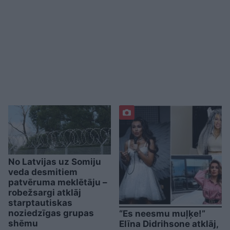
No Latvijas uz Somiju
veda desmitiem
patvēruma meklētāju –
robežsargi atklāj
starptautiskas
noziedzīgas grupas
“Es neesmu muļķe!”
shēmu
Elīna Didrihsone atklāj,