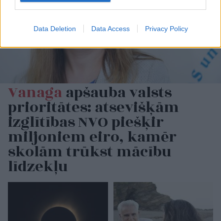
Data Deletion
Data Access
Privacy Policy
Vanaga
apšauba valsts
prioritātes: atsevišķām
izglītības NVO piešķir
miljoniem eiro, kamēr
skolām trūkst mācību
līdzekļu