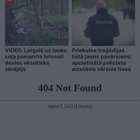
VIDEO. Latgalē uz lauku
Priekules traģēdijas
ceļa pamanīts brīvsolī
lietā jauns pavērsiens:
devies eksotisks
apcietinātā policista
skrējējs
aizstāvis vērsies tiesā