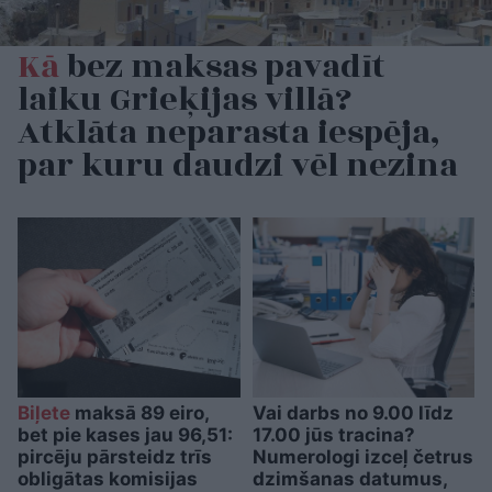
Kā
bez maksas pavadīt
laiku Grieķijas villā?
Atklāta neparasta iespēja,
par kuru daudzi vēl nezina
Biļete
maksā 89 eiro,
Vai darbs no 9.00 līdz
bet pie kases jau 96,51:
17.00 jūs tracina?
pircēju pārsteidz trīs
Numerologi izceļ četrus
obligātas komisijas
dzimšanas datumus,