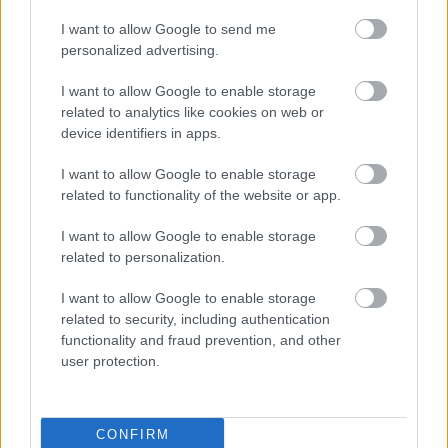
I want to allow Google to send me
“Paldies,
ka atnācāt pie
personalized advertising.
mums ciemos!” Putina
vizītes laikā Sibīrijā
I want to allow Google to enable storage
noticis īsts “brīnums”
related to analytics like cookies on web or
device identifiers in apps.
“Četras ar pusi stundas
rindā un 56 eiro, lai
I want to allow Google to enable storage
ieteiktu iedzert
related to functionality of the website or app.
“Ibumetin”.” Jāņa
pieredze var likt divreiz
I want to allow Google to enable storage
Pēc kādas topošās
padomāt, pirms
related to personalization.
māmiņas ierosinājuma
vērsties pēc palīdzības
Ādažos plāno vairākas
I want to allow Google to enable storage
reizes palielināt bērna
related to security, including authentication
piedzimšanas pabalstu
functionality and fraud prevention, and other
user protection.
CONFIRM