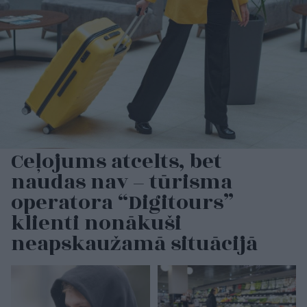
Ceļojums atcelts, bet
naudas nav – tūrisma
operatora “Digitours”
klienti nonākuši
neapskaužamā situācijā