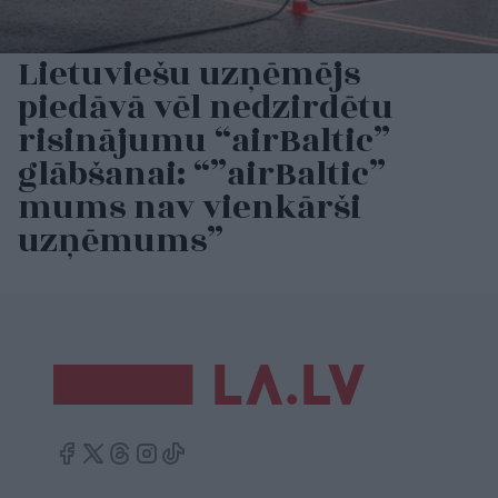
Lietuviešu uzņēmējs
piedāvā vēl nedzirdētu
risinājumu “airBaltic”
glābšanai: “”airBaltic”
mums nav vienkārši
uzņēmums”