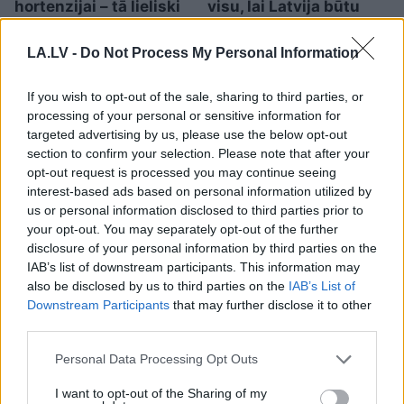
hortenzijai – tā lieliski
visu, lai Latvija būtu
jūtas arī ēnā
gatava jebkuram
scenārijam
LA.LV -
Do Not Process My Personal Information
If you wish to opt-out of the sale, sharing to third parties, or
processing of your personal or sensitive information for
targeted advertising by us, please use the below opt-out
section to confirm your selection. Please note that after your
opt-out request is processed you may continue seeing
interest-based ads based on personal information utilized by
us or personal information disclosed to third parties prior to
your opt-out. You may separately opt-out of the further
disclosure of your personal information by third parties on the
IAB’s list of downstream participants. This information may
also be disclosed by us to third parties on the
IAB’s List of
Downstream Participants
that may further disclose it to other
Šajās
Eiropas pilsētās
third parties.
nopirkt 70 kvadrātmetru
Please note that this website/app uses one or more Google
Personal Data Processing Opt Outs
lielu dzīvokli ir gandrīz
services and may gather and store information including but
not limited to your visit or usage behaviour. You may click to
I want to opt-out of the Sharing of my