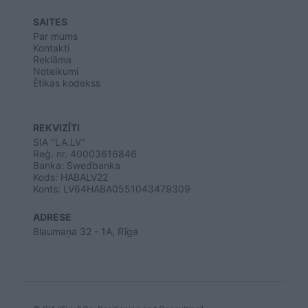
SAITES
Par mums
Kontakti
Reklāma
Noteikumi
Ētikas kodekss
REKVIZĪTI
SIA "LA.LV"
Reģ. nr. 40003616846
Banka: Swedbanka
Kods: HABALV22
Konts: LV64HABA0551043479309
ADRESE
Blaumaņa 32 - 1A, Rīga