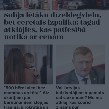
Solīja lētāku dīzeļdegvielu,
bet cerētais izpalika: tagad
atklājies, kas patiesībā
notika ar cenām
“500 bērni vieni bez
Vai Latvijas
mammas un tēta!” Aiz
iedzīvotājiem ir pamats
skaitļiem par
satraukumam? Melnis
bērnunamiem slēpjas
atklāj, kas šobrīd
trauma, birokrātija un
zināms par