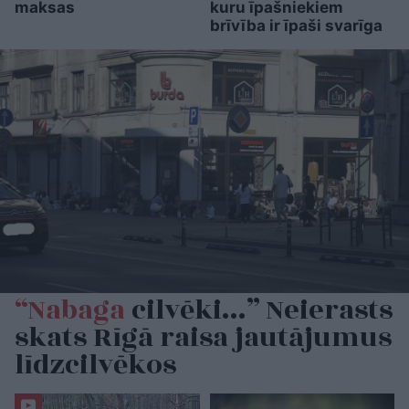
maksas
kuru īpašniekiem
brīvība ir īpaši svarīga
“Nabaga
cilvēki…” Neierasts
skats Rīgā raisa jautājumus
līdzcilvēkos