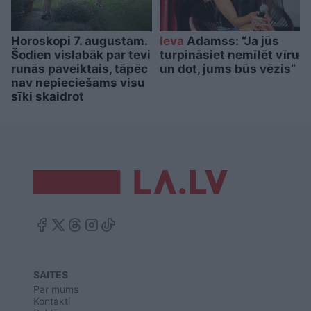
Horoskopi 7. augustam.
Ieva
Adamss: “Ja jūs
Šodien vislabāk par tevi
turpināsiet nemīlēt vīru
runās paveiktais, tāpēc
un dot, jums būs vēzis”
nav nepieciešams visu
sīki skaidrot
SAITES
Par mums
Kontakti