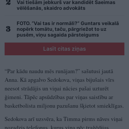
Vai tiešām jebkurš var kandidēt Saeimas
vēlēšanās, skaidro advokāts
FOTO. “Vai tas ir normāli?” Guntars veikalā
nopērk tomātu, taču, pārgriežot to uz
pusēm, viņu sagaida pārsteigums
Lasīt citas ziņas
“Par kādu naudu mēs runājam?” sašutusi jautā
Anna. Kā apgalvo Sedokova, viņas bijušais vīrs
neesot strādājis un viņai nācies pašai uzturēt
ģimeni. Tāpēc apsūdzības par viņas saistību ar
basketbolista miljonu pazušanu šķietot smieklīgas.
Sedokova arī uzsvēra, ka Timma pirms nāves viņai
nozadzis telefonus, kurus viņa pēc traģēdijas