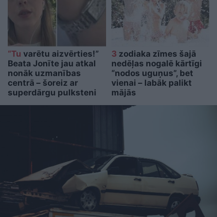
“Tu
varētu aizvērties!”
3
zodiaka zīmes šajā
Beata Jonīte jau atkal
nedēļas nogalē kārtīgi
nonāk uzmanības
“nodos uguņus”, bet
centrā – šoreiz ar
vienai – labāk palikt
superdārgu pulksteni
mājās