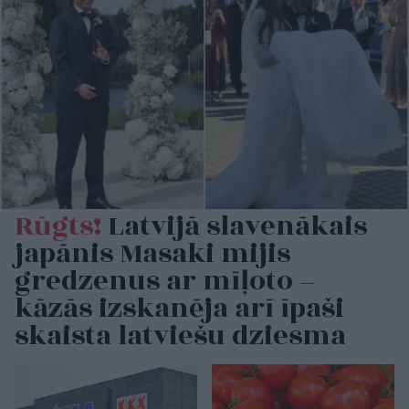
Rūgts!
Latvijā slavenākais
japānis Masaki mijis
gredzenus ar mīļoto –
kāzās izskanēja arī īpaši
skaista latviešu dziesma