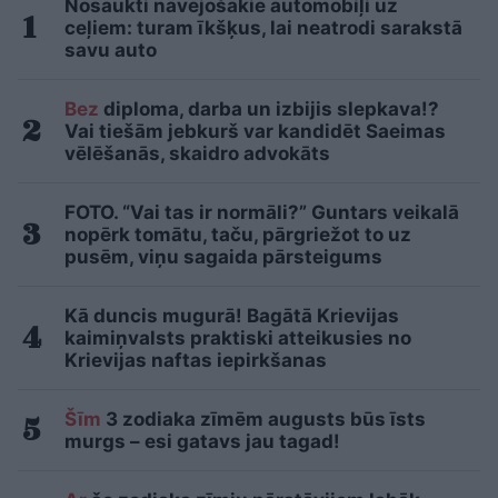
Nosaukti nāvējošākie automobiļi uz
ceļiem: turam īkšķus, lai neatrodi sarakstā
savu auto
Bez
diploma, darba un izbijis slepkava!?
Vai tiešām jebkurš var kandidēt Saeimas
vēlēšanās, skaidro advokāts
FOTO. “Vai tas ir normāli?” Guntars veikalā
nopērk tomātu, taču, pārgriežot to uz
pusēm, viņu sagaida pārsteigums
Kā duncis mugurā! Bagātā Krievijas
kaimiņvalsts praktiski atteikusies no
Krievijas naftas iepirkšanas
Šīm
3 zodiaka zīmēm augusts būs īsts
murgs – esi gatavs jau tagad!