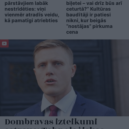
pārstāvjiem labāk
biļetei – vai drīz būs arī
nestrīdēties: viņi
ceturtā?” Kultūras
vienmēr atradīs veidu,
baudītāji ir patiesi
kā pamatīgi atriebties
nikni, kur beigās
“nostājas” pirkuma
cena
Dombravas izteikumi