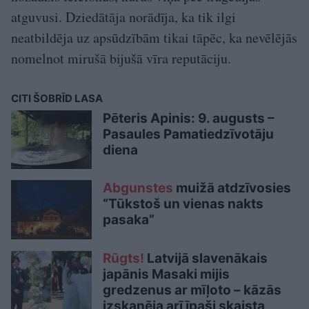
atguvusi. Dziedātāja norādīja, ka tik ilgi
neatbildēja uz apsūdzībām tikai tāpēc, ka nevēlējās
nomelnot mirušā bijušā vīra reputāciju.
CITI ŠOBRĪD LASA
Pēteris Apinis: 9. augusts –
Pasaules Pamatiedzīvotāju
diena
Abgunstes
muižā atdzīvosies
“Tūkstoš un vienas nakts
pasaka”
Rūgts!
Latvijā slavenākais
japānis Masaki mijis
gredzenus ar mīļoto – kāzās
izskanēja arī īpaši skaista