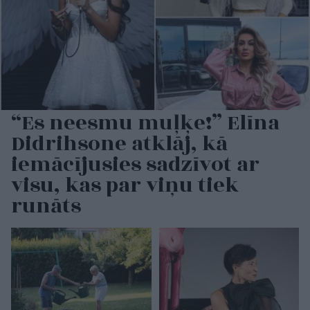
“Es neesmu muļķe!” Elīna
Didrihsone atklāj, kā
iemācījusies sadzīvot ar
visu, kas par viņu tiek
runāts