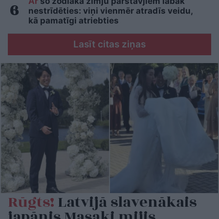
Ar
šo zodiaka zīmju pārstāvjiem labāk
nestrīdēties: viņi vienmēr atradīs veidu,
kā pamatīgi atriebties
Lasīt citas ziņas
Rūgts!
Latvijā slavenākais
japānis Masaki mijis