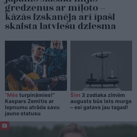
gredzenus ar mīļoto –
kāzās izskanēja arī īpaši
skaista latviešu dziesma
“Mēs
turpināmies!”
Šīm
3 zodiaka zīmēm
Kaspars Zemītis ar
augusts būs īsts murgs
lepnumu atrāda savu
– esi gatavs jau tagad!
jauno statusu