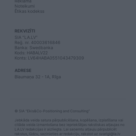
Reklāma
Noteikumi
Ētikas kodekss
REKVIZĪTI
SIA "LA.LV"
Reģ. nr. 40003616846
Banka: Swedbanka
Kods: HABALV22
Konts: LV64HABA0551043479309
ADRESE
Blaumaņa 32 - 1A, Rīga
© SIA "Ekis&Co-Positioning and Consulting"
Jebkāda veida satura pārpublicēšana, kopēšana, izplatīšana vai
citāda veida izmantošana bez iepriekšējas rakstiskas atļaujas no
LA.LV redakcijas ir aizliegta. Lai saņemtu atļauju pārpublicēt
rakstus, lūdzu, sazinieties ar redakciju, rakstot uz
svarigi@la.lv