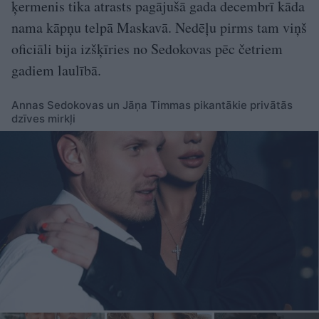
ķermenis tika atrasts pagājušā gada decembrī kāda
nama kāpņu telpā Maskavā. Nedēļu pirms tam viņš
oficiāli bija izšķīries no Sedokovas pēc četriem
gadiem laulībā.
Annas Sedokovas un Jāņa Timmas pikantākie privātās
dzīves mirkļi