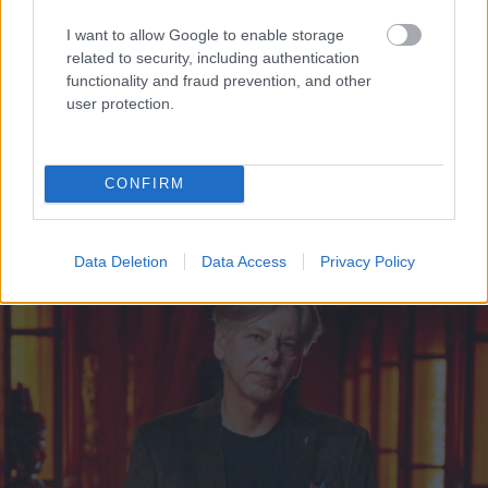
I want to allow Google to enable storage
related to security, including authentication
functionality and fraud prevention, and other
user protection.
Horoskopi
9. augustam.
“Man nebija tās mātes
Šodien centies rīkoties
jūtas…” Elīna
CONFIRM
tā, kā tev pašam šķiet
Didrihsone atklāti par
pareizi
laiku pēc dēla
piedzimšanas
Data Deletion
Data Access
Privacy Policy