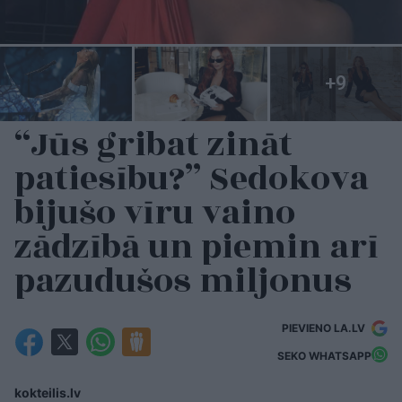
“Jūs gribat zināt
patiesību?” Sedokova
bijušo vīru vaino
zādzībā un piemin arī
pazudušos miljonus
PIEVIENO LA.LV
SEKO WHATSAPP
kokteilis.lv