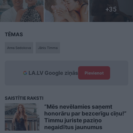
TĒMAS
Anna Sedokova
Jānis Timma
LA.LV Google ziņās
Pievienot
SAISTĪTIE RAKSTI
“Mēs nevēlamies saņemt
honorāru par bezcerīgu cīņu!”
Timmu juriste paziņo
negaidītus jaunumus