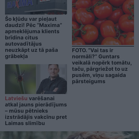
Šo kļūdu var pieļaut
daudzi! Pēc “Maxima”
apmeklējuma klients
brīdina citus
autovadītājus
neuzkāpt uz tā paša
FOTO. “Vai tas ir
grābekļa
normāli?” Guntars
veikalā nopērk tomātu,
taču, pārgriežot to uz
pusēm, viņu sagaida
pārsteigums
Latviešu
varēšanai
atkal jauns pierādījums
– mūsu pētnieks
izstrādājis vakcīnu pret
Laimas slimību