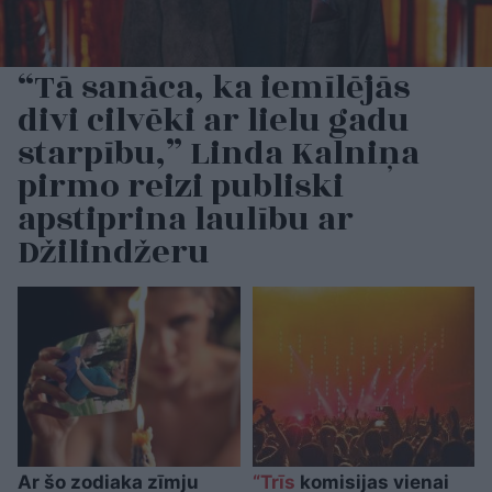
“Tā sanāca, ka iemīlējās
divi cilvēki ar lielu gadu
starpību,” Linda Kalniņa
pirmo reizi publiski
apstiprina laulību ar
Džilindžeru
Ar šo zodiaka zīmju
“Trīs
komisijas vienai