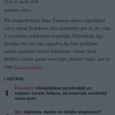
23:11, 6. aprīlis 2025
Kokteilis
Dzīvo
Pēc basketbolista Jāņa Timmas nāves viņa bijusī
sieva Anna Sedokova tika apsūdzēta par to, ka viņa
ir iesaistīta notikušajā traģēdijā. Dziedātāja ilgi
klusēja, bet nu viņa apgalvo, ka līdz pēdējam
centās palīdzēt savam bijušajam vīram, kurš
pēdējos četrus gadus esot bijis jāuztur viņai, par to
ziņu
krievu mediji
.
LASĪTĀKIE
Nosaukti
nāvējošākie automobiļi uz
ceļiem: turam īkšķus, lai neatrodi sarakstā
savu auto
Bez
diploma, darba un izbijis slepkava!?