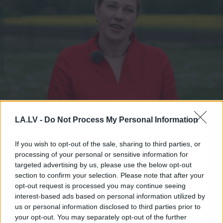
Mūžu dzīvo, mūžu mācies!
LA.LV -
Do Not Process My Personal Information
Magone atklāj neparastu
veidu, kā salasīt meža
If you wish to opt-out of the sale, sharing to third parties, or
processing of your personal or sensitive information for
avenes
targeted advertising by us, please use the below opt-out
section to confirm your selection. Please note that after your
LASĪTĀKIE
opt-out request is processed you may continue seeing
interest-based ads based on personal information utilized by
Nosaukti
nāvējošākie automobiļi uz
us or personal information disclosed to third parties prior to
ceļiem: turam īkšķus, lai neatrodi sarakstā
your opt-out. You may separately opt-out of the further
savu auto