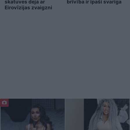
skatuves deja ar
brīvība ir īpaši svarīga
Eirovīzijas zvaigzni