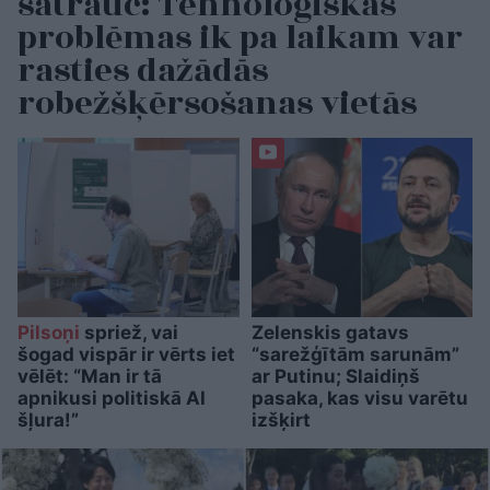
satrauc: Tehnoloģiskas
problēmas ik pa laikam var
rasties dažādās
robežšķērsošanas vietās
Pilsoņi
spriež, vai
Zelenskis gatavs
šogad vispār ir vērts iet
“sarežģītām sarunām”
vēlēt: “Man ir tā
ar Putinu; Slaidiņš
apnikusi politiskā AI
pasaka, kas visu varētu
šļura!”
izšķirt