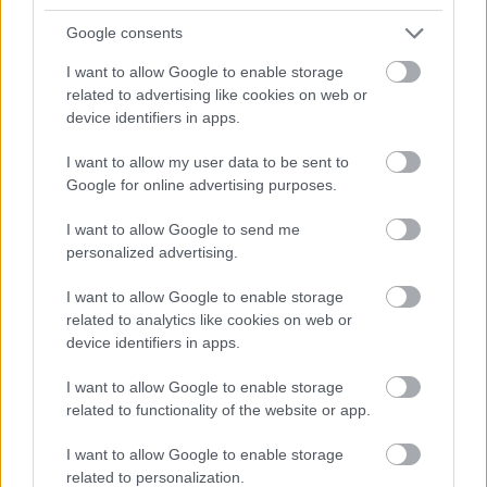
Google consents
I want to allow Google to enable storage
Atcelt
Ziņot
related to advertising like cookies on web or
device identifiers in apps.
I want to allow my user data to be sent to
Google for online advertising purposes.
I want to allow Google to send me
personalized advertising.
TESTS. Kuras valsts
I want to allow Google to enable storage
related to analytics like cookies on web or
numurzīme redzama
device identifiers in apps.
attēlā? Tikai retais šajā
I want to allow Google to enable storage
testā iegūst vismaz 90%
related to functionality of the website or app.
I want to allow Google to enable storage
related to personalization.