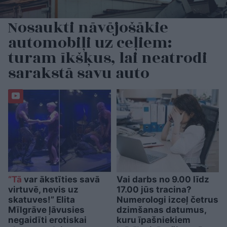
Nosaukti nāvējošākie
automobiļi uz ceļiem:
turam īkšķus, lai neatrodi
sarakstā savu auto
“Tā
var ākstīties savā
Vai darbs no 9.00 līdz
virtuvē, nevis uz
17.00 jūs tracina?
skatuves!” Elita
Numerologi izceļ četrus
Mīlgrāve ļāvusies
dzimšanas datumus,
negaidīti erotiskai
kuru īpašniekiem