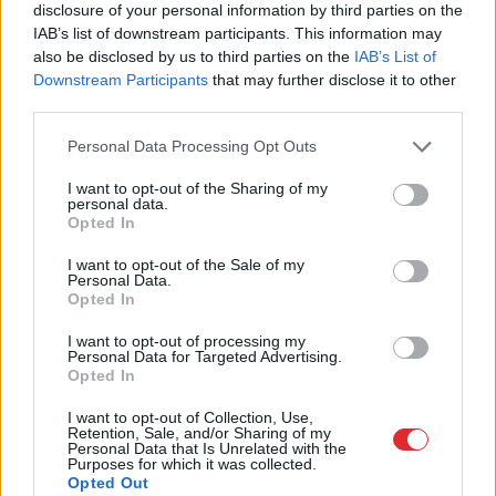
disclosure of your personal information by third parties on the
IAB’s list of downstream participants. This information may
Bez
diploma, darba un izbijis slepkava!?
also be disclosed by us to third parties on the
IAB’s List of
Vai tiešām jebkurš var kandidēt Saeimas
Downstream Participants
that may further disclose it to other
vēlēšanās, skaidro advokāts
third parties.
Please note that this website/app uses one or more Google
Personal Data Processing Opt Outs
FOTO. “Vai tas ir normāli?” Guntars veikalā
services and may gather and store information including but
nopērk tomātu, taču, pārgriežot to uz
not limited to your visit or usage behaviour. You may click to
I want to opt-out of the Sharing of my
pusēm, viņu sagaida pārsteigums
personal data.
grant or deny consent to Google and its third-party tags to
Opted In
use your data for below specified purposes in below Google
Kā
duncis mugurā! Bagātā Krievijas
consent section.
I want to opt-out of the Sale of my
kaimiņvalsts praktiski atteikusies no
Personal Data.
Opted In
Krievijas naftas iepirkšanas
I want to opt-out of processing my
Personal Data for Targeted Advertising.
Šīm
3 zodiaka zīmēm augusts būs īsts
Opted In
murgs – esi gatavs jau tagad!
I want to opt-out of Collection, Use,
Lasīt citas ziņas
Retention, Sale, and/or Sharing of my
Personal Data that Is Unrelated with the
Purposes for which it was collected.
Opted Out