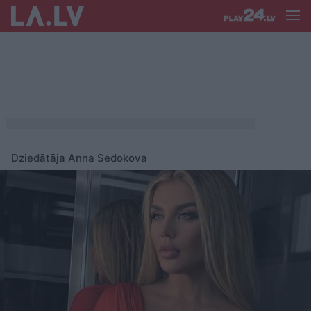
Dziedātāja Anna Sedokova