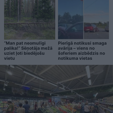
“Man pat neomulīgi
Pierīgā notikusi smaga
palika!” Sēņotāja mežā
avārija – viens no
uziet ļoti biedējošu
šoferiem aizbēdzis no
vietu
notikuma vietas