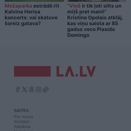
Mežaparka
estrādē rīt
“Viņš
ir tik ļoti silts un
Kalvina Herisa
mīļš pret mani!”
koncerts: vai skatuve
Kristīne Opolais atklāj,
šoreiz gatava?
kas viņu saista ar 85
gadus veco Plasido
Domingo
SAITES
Par mums
Kontakti
Reklāma