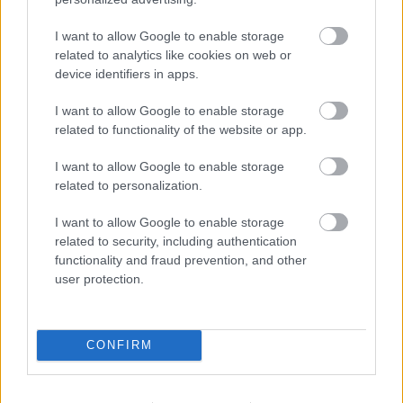
“Tu varētu aizvērties!”
3
zodiaka zīmes šajā
I want to allow Google to enable storage
Beata Jonīte jau atkal
nedēļas nogalē kārtīgi
related to analytics like cookies on web or
nonāk uzmanības
“nodos uguņus”, bet
device identifiers in apps.
centrā – šoreiz ar
vienai – labāk palikt
superdārgu pulksteni
mājās
I want to allow Google to enable storage
related to functionality of the website or app.
I want to allow Google to enable storage
related to personalization.
I want to allow Google to enable storage
related to security, including authentication
functionality and fraud prevention, and other
user protection.
CONFIRM
“Tā
var ākstīties savā