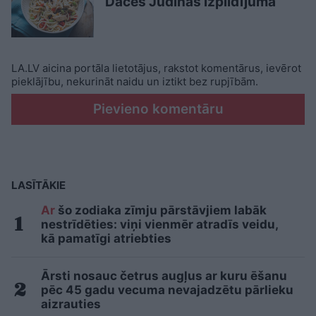
Daces Judinas izpildījumā
LA.LV aicina portāla lietotājus, rakstot komentārus, ievērot
pieklājību, nekurināt naidu un iztikt bez rupjībām.
Pievieno komentāru
LASĪTĀKIE
Ar
šo zodiaka zīmju pārstāvjiem labāk
nestrīdēties: viņi vienmēr atradīs veidu,
kā pamatīgi atriebties
Ārsti nosauc četrus augļus ar kuru ēšanu
pēc 45 gadu vecuma nevajadzētu pārlieku
aizrauties