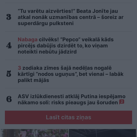
“Tu varētu aizvērties!” Beata Jonīte jau
atkal nonāk uzmanības centrā – šoreiz ar
superdārgu pulksteni
Nabaga
cilvēks! “Pepco” veikalā kāds
pircējs dabūjis dzirdēt to, ko viņam
noteikti nebūtu jādzird
3
zodiaka zīmes šajā nedēļas nogalē
kārtīgi “nodos uguņus”, bet vienai – labāk
palikt mājās
ASV izlūkdienesti atklāj Putina iespējamo
nākamo soli: risks pieaugs jau šoruden
2
Lasīt citas ziņas