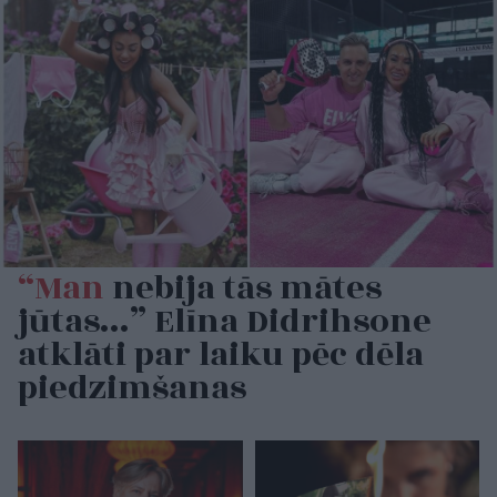
“Man
nebija tās mātes
jūtas…” Elīna Didrihsone
atklāti par laiku pēc dēla
piedzimšanas