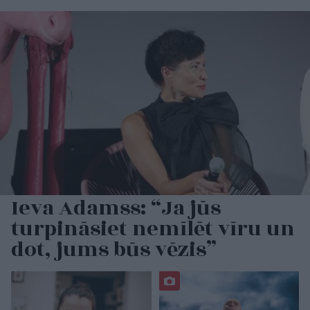
Ieva Adamss: “Ja jūs
turpināsiet nemīlēt vīru un
dot, jums būs vēzis”