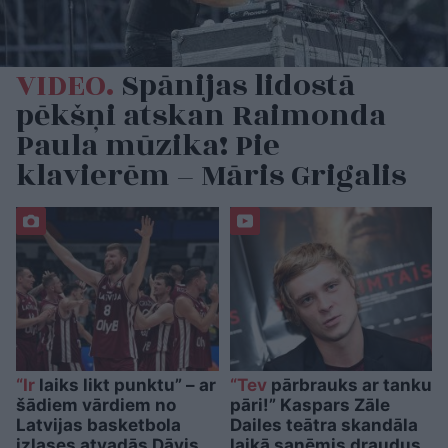
VIDEO.
Spānijas lidostā
pēkšņi atskan Raimonda
Paula mūzika! Pie
klavierēm – Māris Grigalis
“Ir
laiks likt punktu” – ar
“Tev
pārbrauks ar tanku
šādiem vārdiem no
pāri!” Kaspars Zāle
Latvijas basketbola
Dailes teātra skandāla
izlases atvadās Dāvis
laikā saņēmis draudus