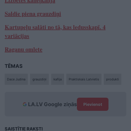
Līzbetes kanēļkafija
Saldie piena grauzdiņi
Kartupeļu salāti no tā, kas ledusskapī. 4
variācijas
Raganu omlete
TĒMAS
Dace Judina
grauzdiņi
kafija
Praktiskais Latvietis
produkti
LA.LV Google ziņās
Pievienot
SAISTĪTIE RAKSTI