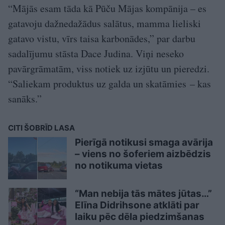
“Mājās esam tāda kā Pūču Mājas kompānija – es
gatavoju dažnedažādus salātus, mamma lieliski
gatavo vistu, vīrs taisa karbonādes,” par darbu
sadalījumu stāsta Dace Judina. Viņi neseko
pavārgrāmatām, viss notiek uz izjūtu un pieredzi.
“Saliekam produktus uz galda un skatāmies – kas
sanāks.”
CITI ŠOBRĪD LASA
Pierīgā notikusi smaga avārija
– viens no šoferiem aizbēdzis
no notikuma vietas
“Man nebija tās mātes jūtas…”
Elīna Didrihsone atklāti par
laiku pēc dēla piedzimšanas