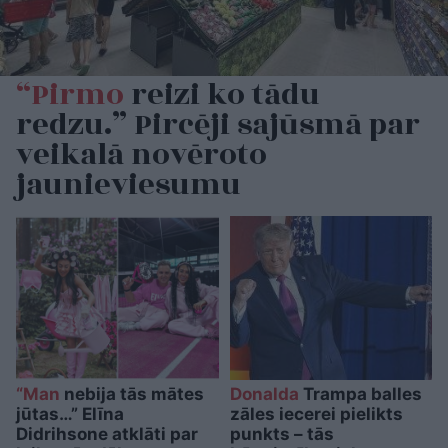
“Pirmo
reizi ko tādu
redzu.” Pircēji sajūsmā par
veikalā novēroto
jaunieviesumu
“Man
nebija tās mātes
Donalda
Trampa balles
jūtas…” Elīna
zāles iecerei pielikts
Didrihsone atklāti par
punkts – tās