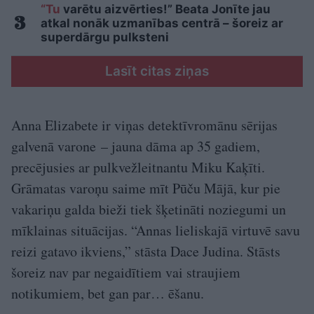
“Tu
varētu aizvērties!” Beata Jonīte jau
atkal nonāk uzmanības centrā – šoreiz ar
superdārgu pulksteni
Lasīt citas ziņas
Anna Elizabete ir viņas detektīvromānu sērijas
galvenā varone – jauna dāma ap 35 gadiem,
precējusies ar pulkvežleitnantu Miku Kaķīti.
Grāmatas varoņu saime mīt Pūču Mājā, kur pie
vakariņu galda bieži tiek šķetināti noziegumi un
mīklainas situācijas. “Annas lieliskajā virtuvē savu
reizi gatavo ikviens,” stāsta Dace Judina. Stāsts
šoreiz nav par negaidītiem vai straujiem
notikumiem, bet gan par… ēšanu.