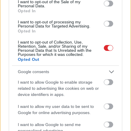
I want to opt-out of the Sale of my
atkal nonāk uzmanības centrā – šoreiz ar
Personal Data.
superdārgu pulksteni
Opted In
I want to opt-out of processing my
Nabaga
cilvēks! “Pepco” veikalā kāds
Personal Data for Targeted Advertising.
Opted In
pircējs dabūjis dzirdēt to, ko viņam
noteikti nebūtu jādzird
I want to opt-out of Collection, Use,
Retention, Sale, and/or Sharing of my
Personal Data that Is Unrelated with the
3 zodiaka zīmes šajā nedēļas nogalē
Purposes for which it was collected.
kārtīgi “nodos uguņus”, bet vienai – labāk
Opted Out
palikt mājās
Google consents
Lasīt citas ziņas
I want to allow Google to enable storage
Atcelt
Ziņot
related to advertising like cookies on web or
device identifiers in apps.
I want to allow my user data to be sent to
Google for online advertising purposes.
I want to allow Google to send me
personalized advertising.