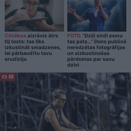
Cilvēkus
aizrāvis ātrs
FOTO.
“Dziļi sirdī esmu
IQ tests: tas liks
tas pats…” Dons publicē
izkustināt smadzenes,
neredzētas fotogrāfijas
lai pārbaudītu tavu
un aizkustinošas
erudīciju
pārdomas par savu
dzīvi