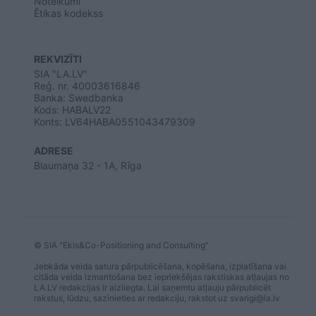
Noteikumi
Ētikas kodekss
REKVIZĪTI
SIA "LA.LV"
Reģ. nr. 40003616846
Banka: Swedbanka
Kods: HABALV22
Konts: LV64HABA0551043479309
ADRESE
Blaumaņa 32 - 1A, Rīga
© SIA "Ekis&Co-Positioning and Consulting"
Jebkāda veida satura pārpublicēšana, kopēšana, izplatīšana vai
citāda veida izmantošana bez iepriekšējas rakstiskas atļaujas no
LA.LV redakcijas ir aizliegta. Lai saņemtu atļauju pārpublicēt
rakstus, lūdzu, sazinieties ar redakciju, rakstot uz
svarigi@la.lv