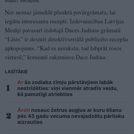
Mājas
Receptes
Nav nemaz jāmeklē plauktā pavārgrāmata, lai
iegūtu interesantu recepti. Izdevniecības Latvijas
Mediji pavasarī izdotajā Daces Judinas grāmatā
“Lāsts” ir desmit detektīvseriālā publicēto recepšu
apkopojums. “Kad es nerakstu, tad labprāt rosos
virtuvē,” komentē rakstniece Dace Judina.
LASĪTĀKIE
Ar
šo zodiaka zīmju pārstāvjiem labāk
nestrīdēties: viņi vienmēr atradīs veidu,
kā pamatīgi atriebties
Ārsti
nosauc četrus augļus ar kuru ēšanu
pēc 45 gadu vecuma nevajadzētu pārlieku
aizrauties