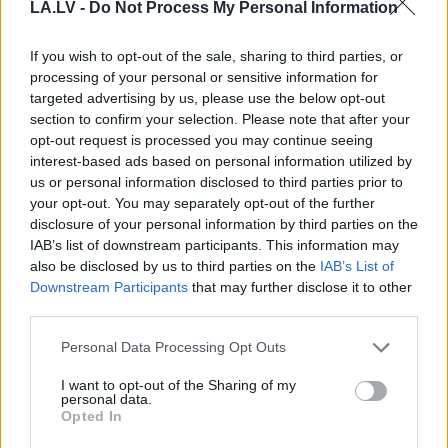
LA.LV -
Do Not Process My Personal Information
If you wish to opt-out of the sale, sharing to third parties, or
Horoskopi
8. augustam.
processing of your personal or sensitive information for
targeted advertising by us, please use the below opt-out
Šodien centies neļaut
section to confirm your selection. Please note that after your
emocijām pārāk spēcīgi
opt-out request is processed you may continue seeing
interest-based ads based on personal information utilized by
ietekmēt tavus lēmumus
us or personal information disclosed to third parties prior to
your opt-out. You may separately opt-out of the further
LASĪTĀKIE
disclosure of your personal information by third parties on the
IAB’s list of downstream participants. This information may
Ar šo zodiaka zīmju pārstāvjiem labāk
also be disclosed by us to third parties on the
IAB’s List of
nestrīdēties: viņi vienmēr atradīs veidu,
Downstream Participants
that may further disclose it to other
kā pamatīgi atriebties
third parties.
Please note that this website/app uses one or more Google
Personal Data Processing Opt Outs
Ārsti
nosauc četrus augļus ar kuru ēšanu
services and may gather and store information including but
pēc 45 gadu vecuma nevajadzētu pārlieku
not limited to your visit or usage behaviour. You may click to
I want to opt-out of the Sharing of my
aizrauties
personal data.
grant or deny consent to Google and its third-party tags to
Opted In
use your data for below specified purposes in below Google
“Tu
varētu aizvērties!” Beata Jonīte jau
consent section.