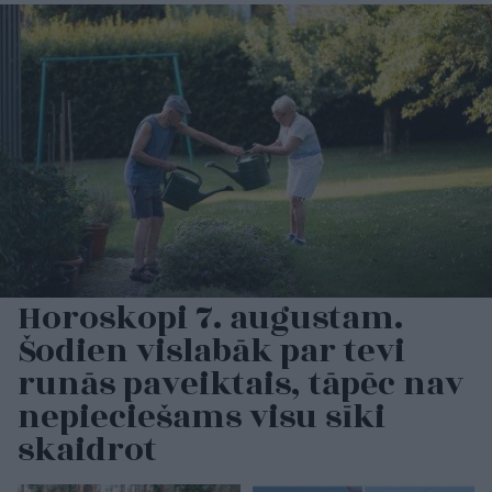
Horoskopi 7. augustam.
Šodien vislabāk par tevi
runās paveiktais, tāpēc nav
nepieciešams visu sīki
skaidrot