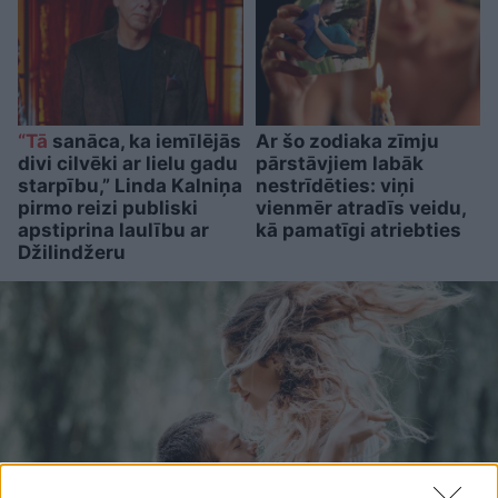
“Tā
sanāca, ka iemīlējās
Ar šo zodiaka zīmju
divi cilvēki ar lielu gadu
pārstāvjiem labāk
starpību,” Linda Kalniņa
nestrīdēties: viņi
pirmo reizi publiski
vienmēr atradīs veidu,
apstiprina laulību ar
kā pamatīgi atriebties
Džilindžeru