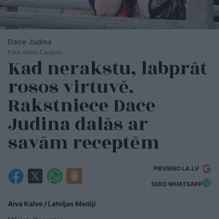
Dace Judina
Foto: Krists Čaupals
Kad nerakstu, labprāt
rosos virtuvē.
Rakstniece Dace
Judina dalās ar
savām receptēm
PIEVIENO LA.LV
SEKO WHATSAPP
Aiva Kalve / Latvijas Mediji