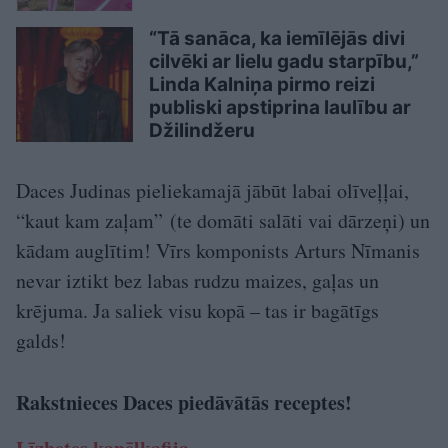
“Tā sanāca, ka iemīlējās divi
cilvēki ar lielu gadu starpību,”
Linda Kalniņa pirmo reizi
publiski apstiprina laulību ar
Džilindžeru
Daces Judinas pieliekamajā jābūt labai olīveļļai,
“kaut kam zaļam” (te domāti salāti vai dārzeņi) un
kādam auglītim! Vīrs komponists Arturs Nīmanis
nevar iztikt bez labas rudzu maizes, gaļas un
krējuma. Ja saliek visu kopā – tas ir bagātīgs
galds!
Rakstnieces Daces piedāvātās receptes!