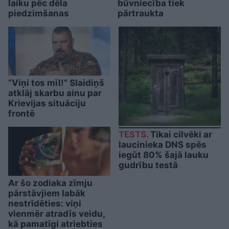
laiku pēc dēla
būvniecība tiek
piedzimšanas
pārtraukta
“Viņi tos mīl!” Slaidiņš
atklāj skarbu ainu par
Krievijas situāciju
frontē
TESTS.
Tikai cilvēki ar
laucinieka DNS spēs
iegūt 80% šajā lauku
gudrību testā
Ar šo zodiaka zīmju
pārstāvjiem labāk
nestrīdēties: viņi
vienmēr atradīs veidu,
kā pamatīgi atriebties