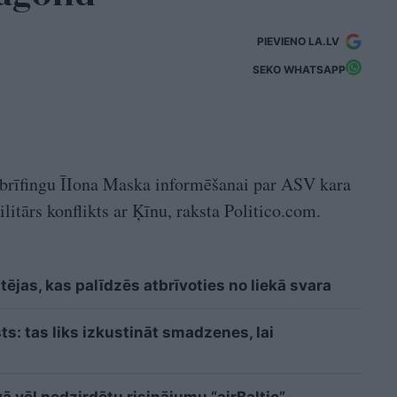
PIEVIENO LA.LV
SEKO WHATSAPP
u brīfingu ĪIona Maska informēšanai par ASV kara
itārs konflikts ar Ķīnu, raksta Politico.com.
ējas, kas palīdzēs atbrīvoties no liekā svara
sts: tas liks izkustināt smadzenes, lai