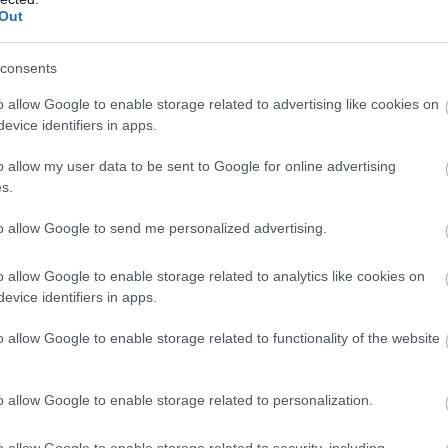
Out
dies, ka atnācāt pie
No Latvijas uz Somiju
Atcelt
Ziņot
consents
 ciemos!” Putina
veda desmitiem
es laikā Sibīrijā
patvēruma meklētāju –
o allow Google to enable storage related to advertising like cookies on
cis īsts “brīnums”
robežsargi atklāj
evice identifiers in apps.
starptautiskas
noziedzīgas grupas
o allow my user data to be sent to Google for online advertising
shēmu
s.
to allow Google to send me personalized advertising.
ītājs, kas saņem miljardiem dolāru vērtus
derālajām aģentūrām, vienlaikus uzturot ciešas
o allow Google to enable storage related to analytics like cookies on
evice identifiers in apps.
ūpnīca atrodas Šanhajā, un Maska publiskie
ski. Šīs saites raisa bāžas par interešu konfliktiem,
o allow Google to enable storage related to functionality of the website
informācija par ASV satelītu aizsardzības sistēmām
ijām.
o allow Google to enable storage related to personalization.
o allow Google to enable storage related to security, including