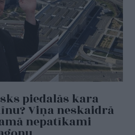
sks piedalās kara
Ķīnu? Viņa neskaidrā
namā nepatīkami
tagonu