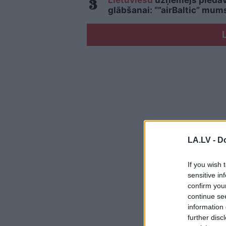
Lietuviešu
uzņēmējs piedāvā
glābšanai: “”airBaltic” mu
LA.LV -
Do
If you wish 
sensitive in
confirm you
continue se
information 
further disc