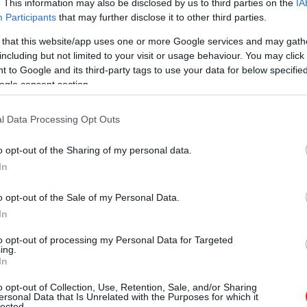
. This information may also be disclosed by us to third parties on the
IA
āk tika noliegta, vairākas augsta līmeņa
Participants
that may further disclose it to other third parties.
kam bija paredzēta piekļuve informācijai par
 that this website/app uses one or more Google services and may gath
 kas nosaka, kā ASV rīkotos iespējamā karā ar
including but not limited to your visit or usage behaviour. You may click 
 to Google and its third-party tags to use your data for below specifi
ogle consent section.
r pretrunīga, jo viņš nav ne militārās nozares
l Data Processing Opt Outs
padomnieks aizsardzības jomā. Tomēr, ņemot vērā
zācijas grupā DOGE, tiek uzskatīts, ka viņš vēlas
o opt-out of the Sharing of my personal data.
ijas un sistēmu efektivitāti.
In
o opt-out of the Sale of my Personal Data.
In
to opt-out of processing my Personal Data for Targeted
ing.
In
o opt-out of Collection, Use, Retention, Sale, and/or Sharing
ersonal Data that Is Unrelated with the Purposes for which it
lected.