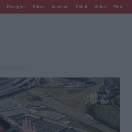
Receptes
Dārzs
Veselam
Stāsti
Video
Ziņo!