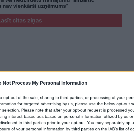
 vēl nedzirdētu risinājumu “airBaltic”
ms nav vienkārši uzņēmums”
Lasīt citas ziņas
 Not Process My Personal Information
to opt-out of the sale, sharing to third parties, or processing of your per
formation for targeted advertising by us, please use the below opt-out s
r selection. Please note that after your opt-out request is processed y
eing interest-based ads based on personal information utilized by us or
disclosed to third parties prior to your opt-out. You may separately opt-
losure of your personal information by third parties on the IAB’s list of