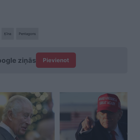
Ķīna
Pentagons
ogle ziņās
Pievienot