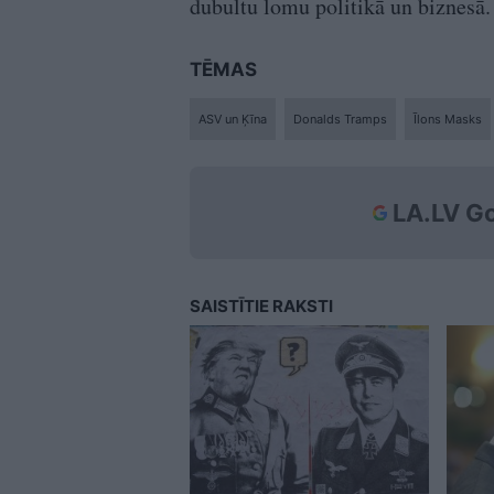
dubultu lomu politikā un biznesā.
TĒMAS
ASV un Ķīna
Donalds Tramps
Īlons Masks
LA.LV Go
SAISTĪTIE RAKSTI