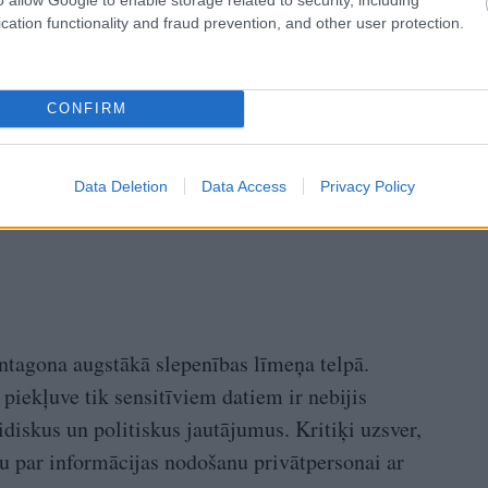
cation functionality and fraud prevention, and other user protection.
CONFIRM
Data Deletion
Data Access
Privacy Policy
ntagona augstākā slepenības līmeņa telpā.
iekļuve tik sensitīviem datiem ir nebijis
idiskus un politiskus jautājumus. Kritiķi uzsver,
tu par informācijas nodošanu privātpersonai ar