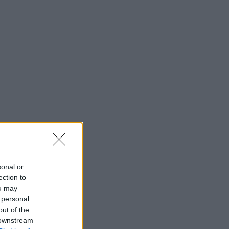
sonal or
ection to
ou may
 personal
out of the
 downstream