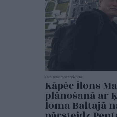
Foto: retuers/scanpix/leta
Kāpēc Īlons Ma
plānošanā ar 
loma Baltajā 
pārsteidz Pen