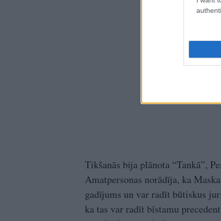
authenti
Tikšanās bija plānota “Tankā”, Pe
Amatpersonas norādīja, ka Maska p
gadījums un var radīt būtiskus jur
ka tas var radīt bīstamu preceden