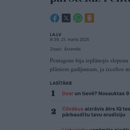
LA.LV
8:39, 21. marts 2025
Ziņas
Ārzemēs
Pentagons bija ieplānojis slepen
plāniem gadījumam, ja izceltos mil
LASĪTĀKIE
Dzer
un tievē? Nosauktas 9 t
Cilvēkus
aizrāvis ātrs IQ te
pārbaudītu tavu erudīciju