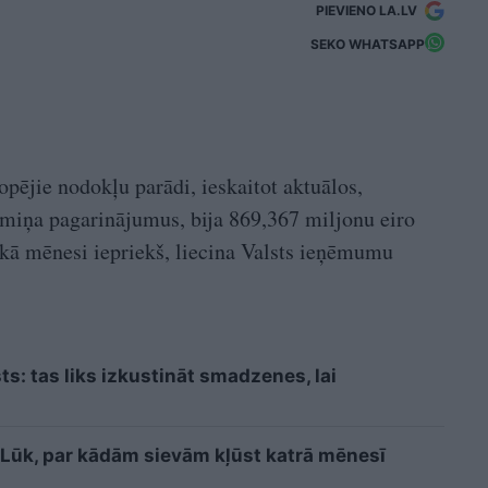
PIEVIENO LA.LV
SEKO WHATSAPP
ējie nodokļu parādi, ieskaitot aktuālos,
rmiņa pagarinājumus, bija 869,367 miljonu eiro
kā mēnesi iepriekš, liecina Valsts ieņēmumu
sts: tas liks izkustināt smadzenes, lai
i? Lūk, par kādām sievām kļūst katrā mēnesī