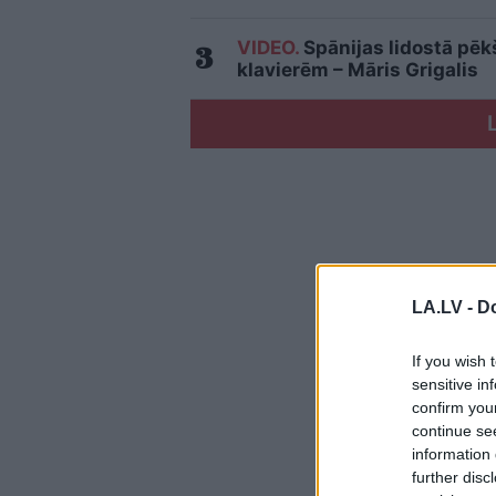
VIDEO.
Spānijas lidostā pēk
klavierēm – Māris Grigalis
LA.LV -
Do
If you wish 
sensitive in
confirm you
continue se
information 
further disc