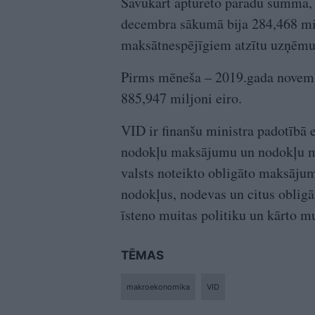
Savukārt apturēto parādu summa,
decembra sākumā bija 284,468 mil
maksātnespējīgiem atzītu uzņēmu
Pirms mēneša – 2019.gada novembr
885,947 miljoni eiro.
VID ir finanšu ministra padotībā e
nodokļu maksājumu un nodokļu mak
valsts noteikto obligāto maksājumu
nodokļus, nodevas un citus oblig
īsteno muitas politiku un kārto mu
TĒMAS
makroekonomika
VID