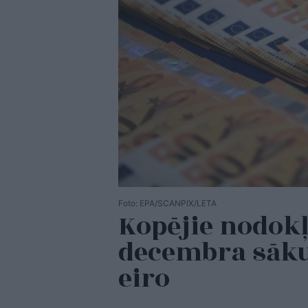
Foto: EPA/SCANPIX/LETA
Kopējie nodokļ
decembra sāku
eiro