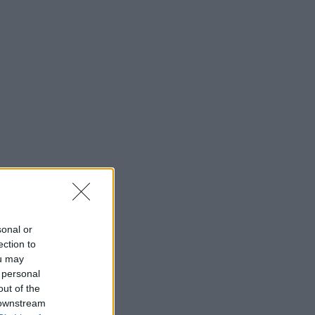
sonal or
ection to
ou may
 personal
out of the
 downstream