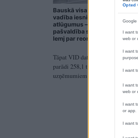
Opted 
Bauskā visa skolas
No
š
vadība iesniedz
kļūs
Google 
atlūgumus –
Latv
pašvaldība steidzami
rud
I want t
lemj par reorganizāciju
web or d
I want t
Tāpat VID dati liecina, ka par ne
purpose
parādi 258,1 tūkstoša eiro apmērā
I want 
uzņēmumiem līdz likvidācijas pro
I want t
web or d
I want t
or app.
I want t
I want t