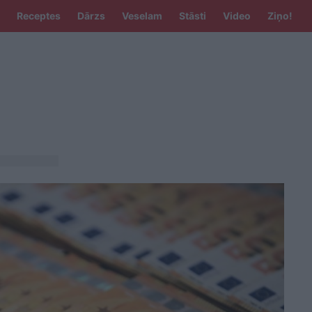
Receptes
Dārzs
Veselam
Stāsti
Video
Ziņo!