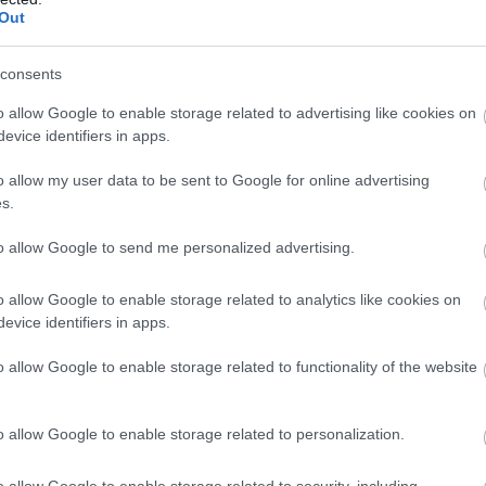
Out
odienas dienas
Latviju
šodien skars
Atcelt
Ziņot
 tikai tumšākas –
laikapstākļu kontrasti –
consents
ijā sākas solārais
vienuviet +30, citviet
ens
plosīsies negaiss
o allow Google to enable storage related to advertising like cookies on
evice identifiers in apps.
o allow my user data to be sent to Google for online advertising
piedzenamiem 2019.gada 1.decembrī bija atzīti
s.
 – šie parādi izveidojušies likvidējamiem
to allow Google to send me personalized advertising.
cedūras pabeigšanai.
o allow Google to enable storage related to analytics like cookies on
evice identifiers in apps.
o allow Google to enable storage related to functionality of the website
o allow Google to enable storage related to personalization.
o allow Google to enable storage related to security, including