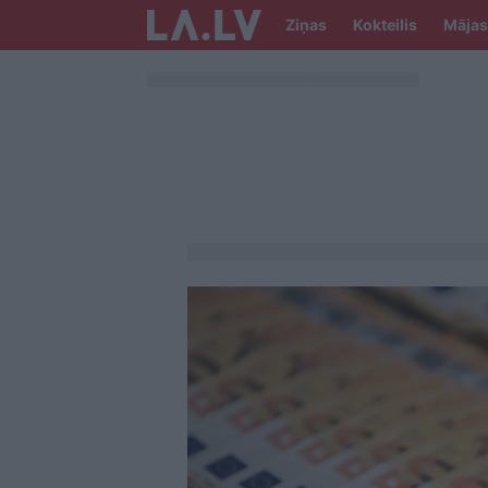
Ziņas
Kokteilis
Mājas