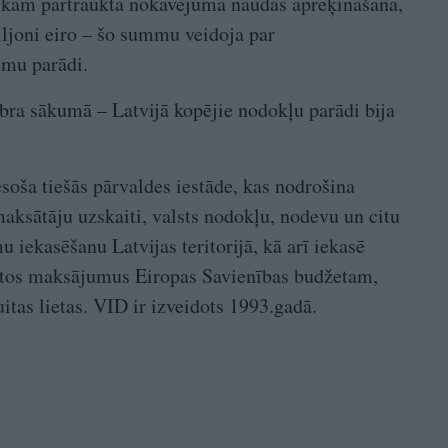
 kam pārtraukta nokavējuma naudas aprēķināšana,
joni eiro – šo summu veidoja par
mu parādi.
a sākumā – Latvijā kopējie nodokļu parādi bija
soša tiešās pārvaldes iestāde, kas nodrošina
sātāju uzskaiti, valsts nodokļu, nodevu un citu
 iekasēšanu Latvijas teritorijā, kā arī iekasē
ātos maksājumus Eiropas Savienības budžetam,
itas lietas. VID ir izveidots 1993.gadā.