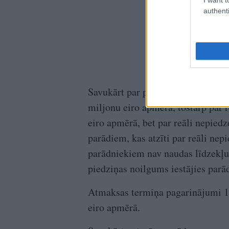
authenti
Savukārt par piedzenamiem šogad 
miljonu eiro apmērā, tostarp par 
eiro apmērā, bet par reāli nepie
parādiem, kas atzīti par reāli ne
parādniekiem nav naudas līdzekļu 
piedziņas noilgums iestājies par
Atmaksas termiņa pagarinājumi 1.
eiro apmērā.