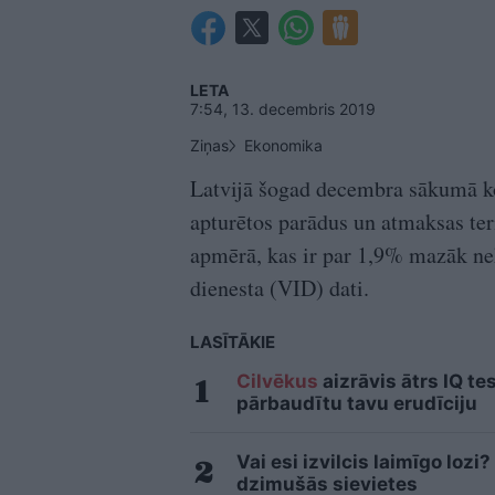
LETA
7:54, 13. decembris 2019
Ziņas
Ekonomika
Latvijā šogad decembra sākumā kop
apturētos parādus un atmaksas te
apmērā, kas ir par 1,9% mazāk ne
dienesta (VID) dati.
LASĪTĀKIE
Cilvēkus
aizrāvis ātrs IQ te
pārbaudītu tavu erudīciju
Vai esi izvilcis laimīgo loz
dzimušās sievietes