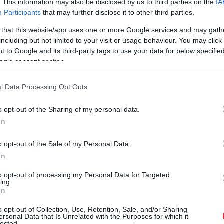
. This information may also be disclosed by us to third parties on the
IA
Participants
that may further disclose it to other third parties.
ds bija valsts pamatbudžetam, kas ir
 that this website/app uses one or more Google services and may gath
including but not limited to your visit or usage behaviour. You may click 
jumā ar novembra sākumu, 273,209 miljoni eiro –
 to Google and its third-party tags to use your data for below specifi
azinājums par 0,2%, bet sociālās apdrošināšanas
ogle consent section.
onu eiro apmērā, kas ir par 1,4% mazāk.
l Data Processing Opt Outs
arādi, kuriem tiek aprēķināta nokavējuma nauda,
o opt-out of the Sharing of my personal data.
opējās parādu summas jeb 533,99 miljoni eiro.
In
o opt-out of the Sale of my Personal Data.
In
to opt-out of processing my Personal Data for Targeted
ing.
In
o opt-out of Collection, Use, Retention, Sale, and/or Sharing
ersonal Data that Is Unrelated with the Purposes for which it
lected.