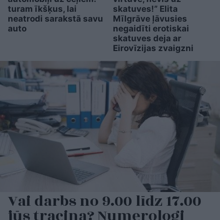
turam īkšķus, lai
skatuves!” Elita
neatrodi sarakstā savu
Mīlgrāve ļāvusies
auto
negaidīti erotiskai
skatuves deja ar
Eirovīzijas zvaigzni
Vai darbs no 9.00 līdz 17.00
jūs tracina? Numerologi