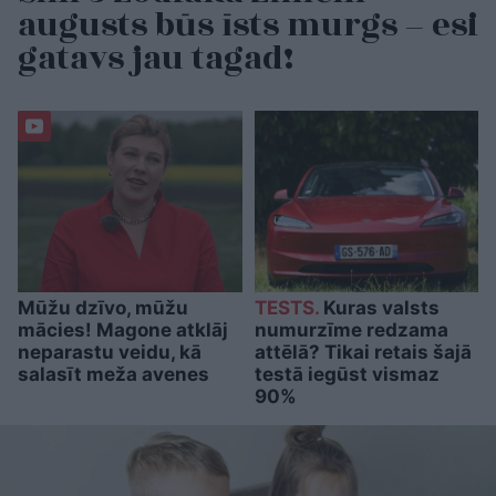
augusts būs īsts murgs – esi
gatavs jau tagad!
Mūžu dzīvo, mūžu
TESTS.
Kuras valsts
mācies! Magone atklāj
numurzīme redzama
neparastu veidu, kā
attēlā? Tikai retais šajā
salasīt meža avenes
testā iegūst vismaz
90%