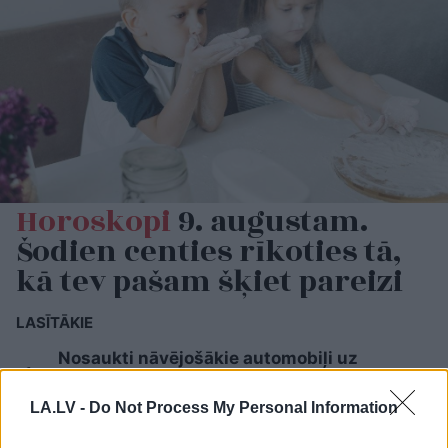
Horoskopi
9. augustam.
Šodien centies rīkoties tā,
kā tev pašam šķiet pareizi
LASĪTĀKIE
Nosaukti nāvējošākie automobiļi uz
ceļiem: turam īkšķus, lai neatrodi sarakstā
savu auto
LA.LV -
Do Not Process My Personal Information