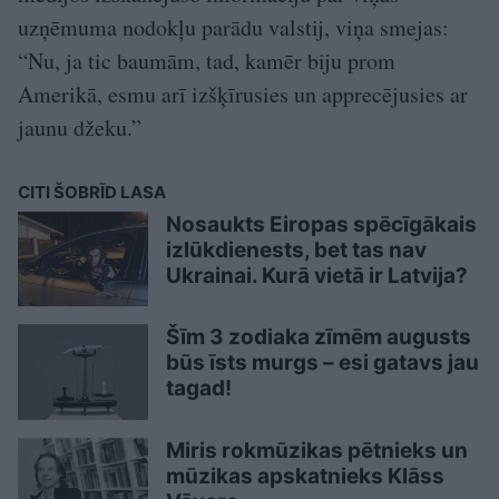
uzņēmuma nodokļu parādu valstij, viņa smejas:
“Nu, ja tic baumām, tad, kamēr biju prom
Amerikā, esmu arī izšķīrusies un apprecējusies ar
jaunu džeku.”
CITI ŠOBRĪD LASA
Nosaukts Eiropas spēcīgākais
izlūkdienests, bet tas nav
Ukrainai. Kurā vietā ir Latvija?
Šīm 3 zodiaka zīmēm augusts
būs īsts murgs – esi gatavs jau
tagad!
Miris rokmūzikas pētnieks un
mūzikas apskatnieks Klāss