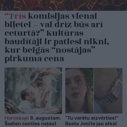
“Trīs
komisijas vienai
biļetei – vai drīz būs arī
ceturtā?” Kultūras
baudītāji ir patiesi nikni,
kur beigās “nostājas”
pirkuma cena
Horoskopi
8. augustam.
“Tu varētu aizvērties!”
Šodien centies neļaut
Beata Jonīte jau atkal