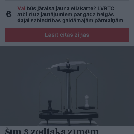
Vai
būs jātaisa jauna eID karte? LVRTC
atbild uz jautājumiem par gada beigās
daļai sabiedrības gaidāmajām pārmaiņām
Lasīt citas ziņas
Šīm 3 zodiaka zīmēm