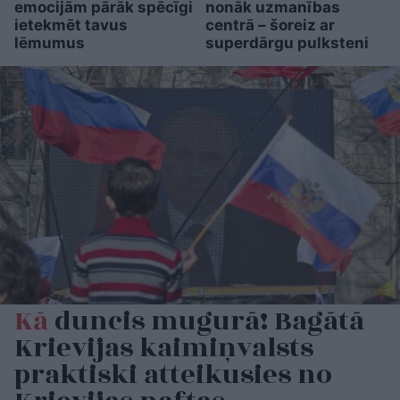
emocijām pārāk spēcīgi
nonāk uzmanības
ietekmēt tavus
centrā – šoreiz ar
lēmumus
superdārgu pulksteni
Kā
duncis mugurā! Bagātā
Krievijas kaimiņvalsts
praktiski atteikusies no