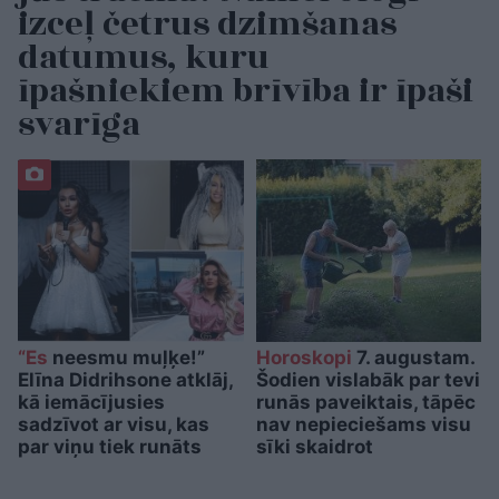
izceļ četrus dzimšanas
datumus, kuru
īpašniekiem brīvība ir īpaši
svarīga
“Es
neesmu muļķe!”
Horoskopi
7. augustam.
Elīna Didrihsone atklāj,
Šodien vislabāk par tevi
kā iemācījusies
runās paveiktais, tāpēc
sadzīvot ar visu, kas
nav nepieciešams visu
par viņu tiek runāts
sīki skaidrot