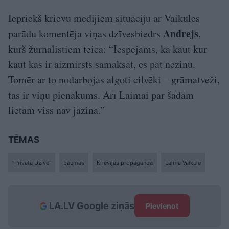
Iepriekš krievu medijiem situāciju ar Vaikules
Andrejs
parādu komentēja viņas dzīvesbiedrs
,
kurš žurnālistiem teica: “Iespējams, ka kaut kur
kaut kas ir aizmirsts samaksāt, es pat nezinu.
Tomēr ar to nodarbojas algoti cilvēki – grāmatveži,
tas ir viņu pienākums. Arī Laimai par šādām
lietām viss nav jāzina.”
TĒMAS
"Privātā Dzīve"
baumas
Krievijas propaganda
Laima Vaikule
LA.LV Google ziņās
Pievienot