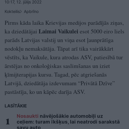
10:17, 12. jūlijs 2022
Kokteilis
Apbrīno
Pirms kāda laika Krievijas medijos parādījās ziņas,
Laimai Vaikulei
ka dziedātājai
esot 5000 eiro liels
parāds Latvijas valstij un viņa esot ļaunprātīga
nodokļu nemaksātāja. Tāpat arī tika vairākkārt
vēstīts, ka Vaikule, kura atrodas ASV, patiesībā tur
ārstējas no onkoloģiskas saslimšanas un iziet
ķīmijterapijas kursu. Tagad, pēc atgriešanās
Latvijā, dziedātāja izdevumam “Privātā Dzīve”
pastāstīja, ko un kāpēc darīja ASV.
LASĪTĀKIE
Nosaukti
nāvējošākie automobiļi uz
ceļiem: turam īkšķus, lai neatrodi sarakstā
savu auto