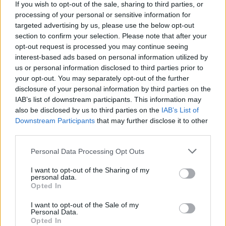
Ar
šo zodiaka zīmju pārstāvjiem labāk
If you wish to opt-out of the sale, sharing to third parties, or
nestrīdēties: viņi vienmēr atradīs veidu,
processing of your personal or sensitive information for
kā pamatīgi atriebties
targeted advertising by us, please use the below opt-out
section to confirm your selection. Please note that after your
opt-out request is processed you may continue seeing
“Tikai bagātie izmanto sabiedrisko
interest-based ads based on personal information utilized by
transportu?” Ģimene gribēja pavizināties
ar vilcienu, bet biļešu cena lika pārdomāt
us or personal information disclosed to third parties prior to
your opt-out. You may separately opt-out of the further
disclosure of your personal information by third parties on the
Šīm
3 zodiaka zīmēm augusts būs īsts
IAB’s list of downstream participants. This information may
murgs – esi gatavs jau tagad!
also be disclosed by us to third parties on the
IAB’s List of
Downstream Participants
that may further disclose it to other
Miljoni iztērēti, skats uz Vecrīgu ir, bet
third parties.
cilvēku nav – kaut kas ir greizi ar jauno
Please note that this website/app uses one or more Google
Personal Data Processing Opt Outs
promenādi
services and may gather and store information including but
not limited to your visit or usage behaviour. You may click to
I want to opt-out of the Sharing of my
Lasīt citas ziņas
personal data.
grant or deny consent to Google and its third-party tags to
Opted In
use your data for below specified purposes in below Google
consent section.
I want to opt-out of the Sale of my
Personal Data.
Opted In