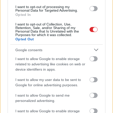
I want to opt-out of processing my
Personal Data for Targeted Advertising.
Opted In
I want to opt-out of Collection, Use,
Retention, Sale, and/or Sharing of my
Personal Data that Is Unrelated with the
Purposes for which it was collected.
Opted Out
Google consents
“Man nebija tās mātes
I want to allow Google to enable storage
Atcelt
Ziņot
related to advertising like cookies on web or
jūtas…” Elīna Didrihsone
device identifiers in apps.
atklāti par laiku pēc dēla
I want to allow my user data to be sent to
piedzimšanas
Google for online advertising purposes.
I want to allow Google to send me
personalized advertising.
I want to allow Google to enable storage