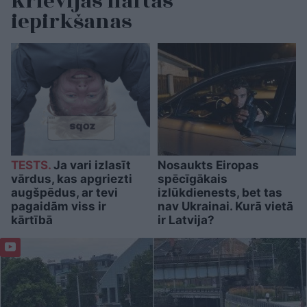
Krievijas naftas
iepirkšanas
TESTS.
Ja vari izlasīt
Nosaukts Eiropas
vārdus, kas apgriezti
spēcīgākais
augšpēdus, ar tevi
izlūkdienests, bet tas
pagaidām viss ir
nav Ukrainai. Kurā vietā
kārtībā
ir Latvija?