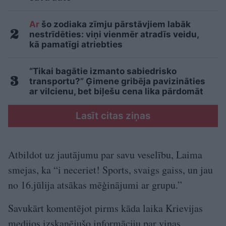
Ar
šo zodiaka zīmju pārstāvjiem labāk
nestrīdēties: viņi vienmēr atradīs veidu,
kā pamatīgi atriebties
“Tikai bagātie izmanto sabiedrisko
transportu?” Ģimene gribēja pavizināties
ar vilcienu, bet biļešu cena lika pārdomāt
Lasīt citas ziņas
Atbildot uz jautājumu par savu veselību, Laima
smejas, ka “i neceriet! Sports, svaigs gaiss, un jau
no 16.jūlija atsākas mēģinājumi ar grupu.”
Savukārt komentējot pirms kāda laika Krievijas
medijos izskanējušo informāciju par viņas