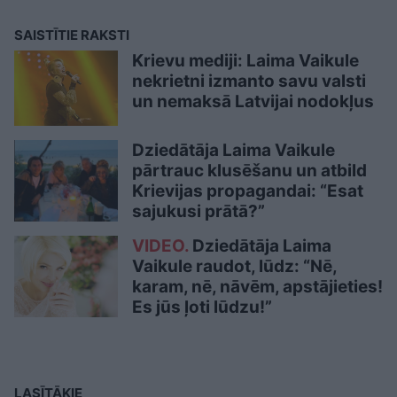
SAISTĪTIE RAKSTI
Krievu mediji: Laima Vaikule
nekrietni izmanto savu valsti
un nemaksā Latvijai nodokļus
Dziedātāja Laima Vaikule
pārtrauc klusēšanu un atbild
Krievijas propagandai: “Esat
sajukusi prātā?”
VIDEO.
Dziedātāja Laima
Vaikule raudot, lūdz: “Nē,
karam, nē, nāvēm, apstājieties!
Es jūs ļoti lūdzu!”
LASĪTĀKIE