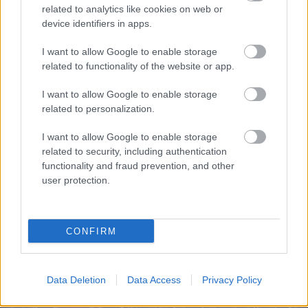
related to analytics like cookies on web or
device identifiers in apps.
I want to allow Google to enable storage
“Tā
sanāca, ka iemīlējās
Ar
šo zodiaka zīmju
related to functionality of the website or app.
divi cilvēki ar lielu gadu
pārstāvjiem labāk
starpību,” Linda Kalniņa
nestrīdēties: viņi
I want to allow Google to enable storage
pirmo reizi publiski
vienmēr atradīs veidu,
related to personalization.
apstiprina laulību ar
kā pamatīgi atriebties
Džilindžeru
I want to allow Google to enable storage
related to security, including authentication
functionality and fraud prevention, and other
user protection.
CONFIRM
Data Deletion
Data Access
Privacy Policy