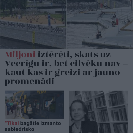
Miljoni
iztērēti, skats uz
Vecrīgu ir, bet cilvēku nav –
kaut kas ir greizi ar jauno
promenādi
“Tikai
bagātie izmanto
sabiedrisko