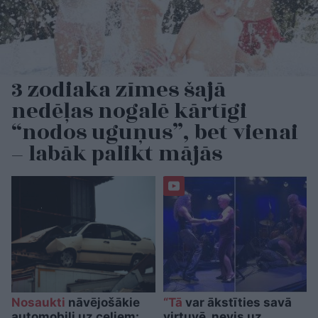
3 zodiaka zīmes šajā
nedēļas nogalē kārtīgi
“nodos uguņus”, bet vienai
– labāk palikt mājās
Nosaukti
nāvējošākie
“Tā
var ākstīties savā
automobiļi uz ceļiem:
virtuvē, nevis uz