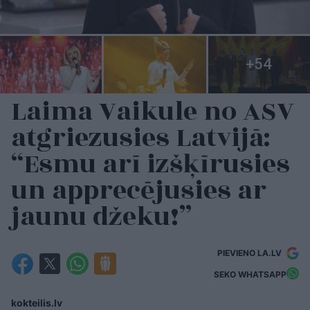
Laima Vaikule no ASV
atgriezusies Latvijā:
“Esmu arī izšķīrusies
un apprecējusies ar
jaunu džeku!”
PIEVIENO LA.LV
SEKO WHATSAPP
kokteilis.lv