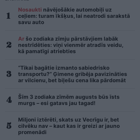
Nosaukti
nāvējošākie automobiļi uz
ceļiem: turam īkšķus, lai neatrodi sarakstā
savu auto
Ar
šo zodiaka zīmju pārstāvjiem labāk
nestrīdēties: viņi vienmēr atradīs veidu,
kā pamatīgi atriebties
“Tikai bagātie izmanto sabiedrisko
transportu?” Ģimene gribēja pavizināties
ar vilcienu, bet biļešu cena lika pārdomāt
Šīm 3 zodiaka zīmēm augusts būs īsts
murgs – esi gatavs jau tagad!
Miljoni iztērēti, skats uz Vecrīgu ir, bet
cilvēku nav – kaut kas ir greizi ar jauno
promenādi