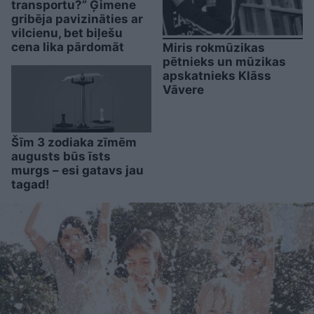
transportu?” Ģimene
gribēja pavizināties ar
vilcienu, bet biļešu
cena lika pārdomāt
Miris rokmūzikas
pētnieks un mūzikas
apskatnieks Klāss
Vāvere
Šīm 3 zodiaka zīmēm
augusts būs īsts
murgs – esi gatavs jau
tagad!