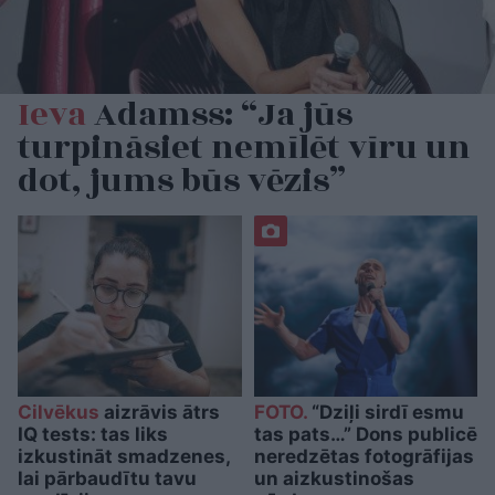
Ieva
Adamss: “Ja jūs
turpināsiet nemīlēt vīru un
dot, jums būs vēzis”
Cilvēkus
aizrāvis ātrs
FOTO.
“Dziļi sirdī esmu
IQ tests: tas liks
tas pats…” Dons publicē
izkustināt smadzenes,
neredzētas fotogrāfijas
lai pārbaudītu tavu
un aizkustinošas