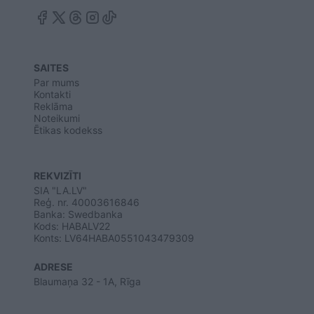
SAITES
Par mums
Kontakti
Reklāma
Noteikumi
Ētikas kodekss
REKVIZĪTI
SIA "LA.LV"
Reģ. nr. 40003616846
Banka: Swedbanka
Kods: HABALV22
Konts: LV64HABA0551043479309
ADRESE
Blaumaņa 32 - 1A, Rīga