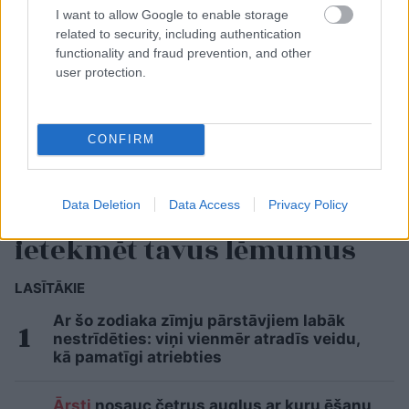
I want to allow Google to enable storage
related to security, including authentication
functionality and fraud prevention, and other
user protection.
CONFIRM
Horoskopi
8. augustam.
Šodien centies neļaut
Data Deletion
Data Access
Privacy Policy
emocijām pārāk spēcīgi
ietekmēt tavus lēmumus
LASĪTĀKIE
Ar šo zodiaka zīmju pārstāvjiem labāk
nestrīdēties: viņi vienmēr atradīs veidu,
kā pamatīgi atriebties
Ārsti
nosauc četrus augļus ar kuru ēšanu