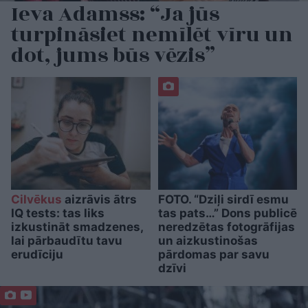
Ieva Adamss: “Ja jūs
turpināsiet nemīlēt vīru un
dot, jums būs vēzis”
Cilvēkus
aizrāvis ātrs
FOTO. “Dziļi sirdī esmu
IQ tests: tas liks
tas pats…” Dons publicē
izkustināt smadzenes,
neredzētas fotogrāfijas
lai pārbaudītu tavu
un aizkustinošas
erudīciju
pārdomas par savu
dzīvi