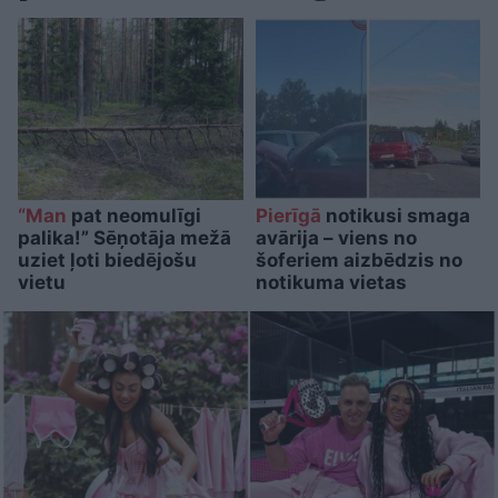
“Man
pat neomulīgi
Pierīgā
notikusi smaga
palika!” Sēņotāja mežā
avārija – viens no
uziet ļoti biedējošu
šoferiem aizbēdzis no
vietu
notikuma vietas