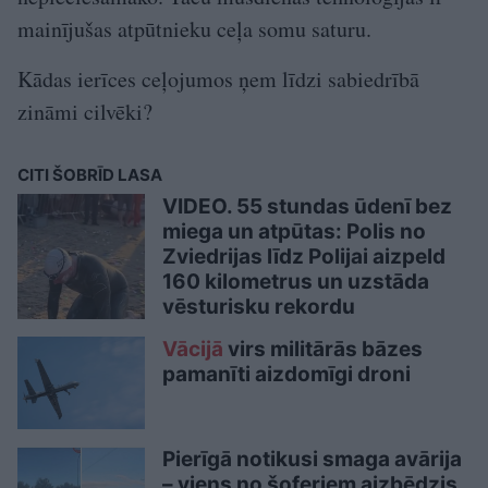
mainījušas atpūtnieku ceļa somu saturu.
Kādas ierīces ceļojumos ņem līdzi sabiedrībā
zināmi cilvēki?
CITI ŠOBRĪD LASA
VIDEO. 55 stundas ūdenī bez
miega un atpūtas: Polis no
Zviedrijas līdz Polijai aizpeld
160 kilometrus un uzstāda
vēsturisku rekordu
Vācijā
virs militārās bāzes
pamanīti aizdomīgi droni
Pierīgā notikusi smaga avārija
– viens no šoferiem aizbēdzis