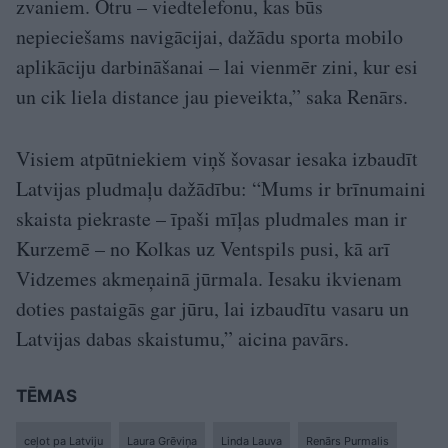
zvaniem. Otru – viedtelefonu, kas būs
nepieciešams navigācijai, dažādu sporta mobilo
aplikāciju darbināšanai – lai vienmēr zini, kur esi
un cik liela distance jau pieveikta,” saka Renārs.
Visiem atpūtniekiem viņš šovasar iesaka izbaudīt
Latvijas pludmaļu dažādību: “Mums ir brīnumaini
skaista piekraste – īpaši mīļas pludmales man ir
Kurzemē – no Kolkas uz Ventspils pusi, kā arī
Vidzemes akmeņainā jūrmala. Iesaku ikvienam
doties pastaigās gar jūru, lai izbaudītu vasaru un
Latvijas dabas skaistumu,” aicina pavārs.
TĒMAS
ceļot pa Latviju
Laura Grēviņa
Linda Lauva
Renārs Purmalis