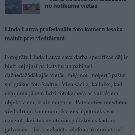
no notikuma vietas
Linda Lauva profesionālu foto kameru iesaka
mainīt pret viedtālruni
Fotogrāfe Linda Lauva sava darba specifikas dēļ ir
bieži ceļojusi pa Latviju un pabijusi
dažnedažādākajās vietās, mēģinot “noķert” pašus
spilgtākos foto kadrus. Viņa sacīja, ka laiks, kad
ceļojumā jāņem līdzi fotokamera ar vairākiem
objektīviem, ir aiz muguras. Pateicoties mūsdienu
viedtālruņu kamerām, ikviens atpūtnieks var
uzņemt skaistus un atmiņā paliekošus kadrus,
galvenais – lai ir uzlādēts telefona akumulators!