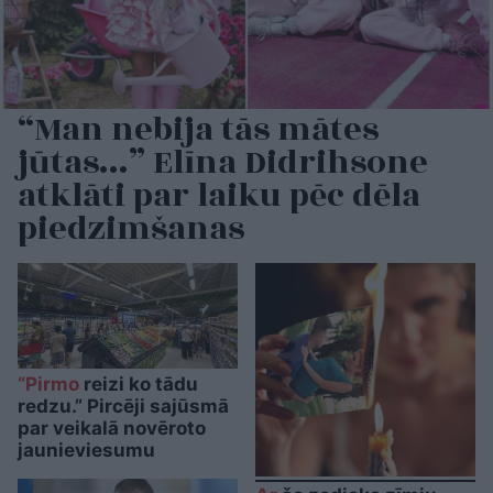
“Man nebija tās mātes
jūtas…” Elīna Didrihsone
atklāti par laiku pēc dēla
piedzimšanas
“Pirmo
reizi ko tādu
redzu.” Pircēji sajūsmā
par veikalā novēroto
jaunieviesumu