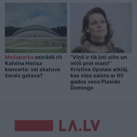
Mežaparka
estrādē rīt
“Viņš ir tik ļoti silts un
Kalvina Herisa
mīļš pret mani!”
koncerts: vai skatuve
Kristīne Opolais atklāj,
šoreiz gatava?
kas viņu saista ar 85
gadus veco Plasido
Domingo