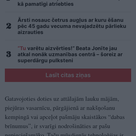
kā pamatīgi atriebties
Ārsti nosauc četrus augļus ar kuru ēšanu
pēc 45 gadu vecuma nevajadzētu pārlieku
aizrauties
“Tu
varētu aizvērties!” Beata Jonīte jau
atkal nonāk uzmanības centrā – šoreiz ar
superdārgu pulksteni
Lasīt citas ziņas
Gatavojoties doties uz attālajām lauku mājām,
piejūras vasarnīcu, pārgājienā ar nakšņošanu
kempingā vai apceļot pašmāju skaistākos “dabas
brīnumus”, ir svarīgi nodrošināties ar pašu
nepieciešamāko. Taču mūsdienās tehnoloģijas ir