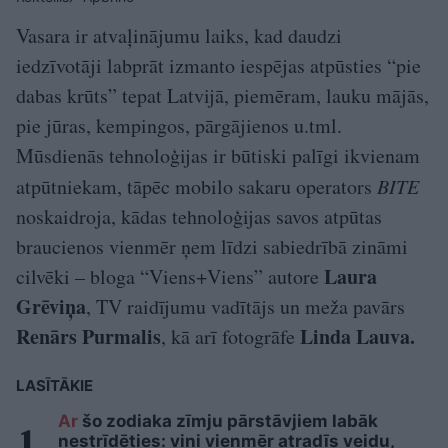
Vasara ir atvaļinājumu laiks, kad daudzi
iedzīvotāji labprāt izmanto iespējas atpūsties “pie
dabas krūts” tepat Latvijā, piemēram, lauku mājās,
pie jūras, kempingos, pārgājienos u.tml.
Mūsdienās tehnoloģijas ir būtiski palīgi ikvienam
atpūtniekam, tāpēc mobilo sakaru operators
BITE
noskaidroja, kādas tehnoloģijas savos atpūtas
braucienos vienmēr ņem līdzi sabiedrībā zināmi
Laura
cilvēki – bloga “Viens+Viens” autore
Grēviņa
, TV raidījumu vadītājs un meža pavārs
Renārs Purmalis
Linda Lauva.
, kā arī fotogrāfe
LASĪTĀKIE
Ar
šo zodiaka zīmju pārstāvjiem labāk
nestrīdēties: viņi vienmēr atradīs veidu,