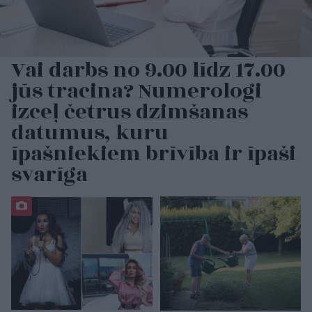
Vai darbs no 9.00 līdz 17.00
jūs tracina? Numerologi
izceļ četrus dzimšanas
datumus, kuru
īpašniekiem brīvība ir īpaši
svarīga