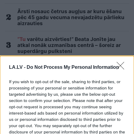
Ārsti nosauc četrus augļus ar kuru ēšanu
pēc 45 gadu vecuma nevajadzētu pārlieku
aizrauties
“Tu
varētu aizvērties!” Beata Jonīte jau
atkal nonāk uzmanības centrā – šoreiz ar
superdārgu pulksteni
Nabaga cilvēks! “Pepco” veikalā kāds
LA.LV -
Do Not Process My Personal Information
pircējs dabūjis dzirdēt to, ko viņam
noteikti nebūtu jādzird
If you wish to opt-out of the sale, sharing to third parties, or
processing of your personal or sensitive information for
targeted advertising by us, please use the below opt-out
“Man
pat neomulīgi palika!” Sēņotāja
mežā uziet ļoti biedējošu vietu
5
section to confirm your selection. Please note that after your
opt-out request is processed you may continue seeing
interest-based ads based on personal information utilized by
“Tik
daudz melu…” Modris Konovalovs
us or personal information disclosed to third parties prior to
atklāj, ko ekspertīzē konstatēja nošauto
your opt-out. You may separately opt-out of the further
suņu kuņģos
2
disclosure of your personal information by third parties on the