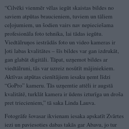
“Cilvēki vienmēr vēlas iegūt skaistas bildes no
saviem atpūtas braucieniem, tuviem un tāliem
ceļojumiem, un šodien vairs nav nepieciešama
profesionāla foto tehnika, lai tādas iegūtu.
Viedtālruņos iestrādās foto un video kameras ir
ļoti labas kvalitātes – šīs bildes var gan izdrukāt,
gan glabāt digitāli. Tāpat, uzņemot bildes ar
viedtālruni, tās var uzreiz nosūtīt mājiniekiem.
Aktīvas atpūtas cienītājiem iesaku ņemt līdzi
“GoPro” kameru. Tās uzņemtie attēli ir augstā
kvalitātē, turklāt kamera ir ūdens izturīga un droša
pret triecieniem,” tā saka Linda Lauva.
Fotogrāfe šovasar ikvienam iesaka apskatīt Zvārtes
iezi un paviesoties dabas takās gar Abavu, jo tur