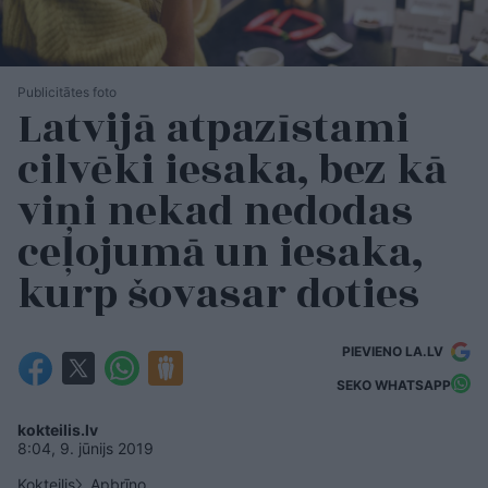
Publicitātes foto
Latvijā atpazīstami
cilvēki iesaka, bez kā
viņi nekad nedodas
ceļojumā un iesaka,
kurp šovasar doties
PIEVIENO LA.LV
SEKO WHATSAPP
kokteilis.lv
8:04, 9. jūnijs 2019
Kokteilis
Apbrīno