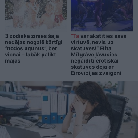
3 zodiaka zīmes šajā
“Tā
var ākstīties savā
nedēļas nogalē kārtīgi
virtuvē, nevis uz
“nodos uguņus”, bet
skatuves!” Elita
vienai – labāk palikt
Mīlgrāve ļāvusies
mājās
negaidīti erotiskai
skatuves deja ar
Eirovīzijas zvaigzni