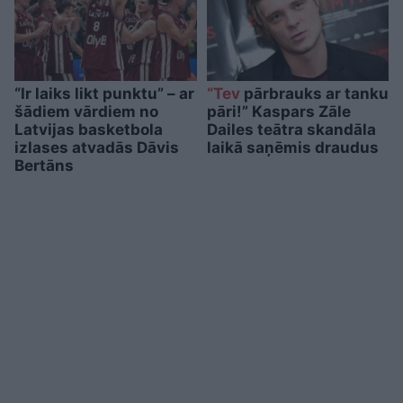
“Ir laiks likt punktu” – ar
“Tev
pārbrauks ar tanku
šādiem vārdiem no
pāri!” Kaspars Zāle
Latvijas basketbola
Dailes teātra skandāla
izlases atvadās Dāvis
laikā saņēmis draudus
Bertāns