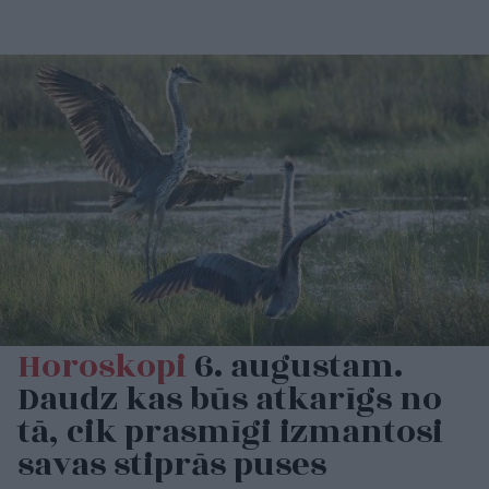
Horoskopi
6. augustam.
Daudz kas būs atkarīgs no
tā, cik prasmīgi izmantosi
savas stiprās puses