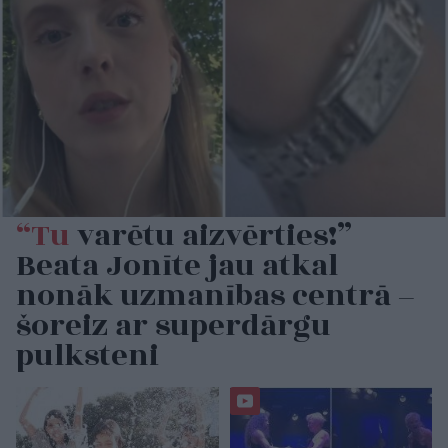
“Tu
varētu aizvērties!”
Beata Jonīte jau atkal
nonāk uzmanības centrā –
šoreiz ar superdārgu
pulksteni