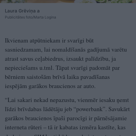
Laura Grēviņa a
Publicitātes foto/Marta Logina
Ikvienam atpūtniekam ir svarīgi būt
sasniedzamam, lai nomaldīšanās gadījumā varētu
atrast savus ceļabiedrus, izsaukt palīdzību, ja
nepieciešams u.tml. Tāpat svarīgi padomāt par
bērniem saistošām brīvā laika pavadīšanas
iespējām garākos braucienos ar auto.
“Lai sakari nekad nepazustu, vienmēr iesaku ņemt
līdzi brīvdabas lādētāju jeb “powerbank”. Savukārt
garākos braucienos īpaši parocīgi ir pārnēsājamie
interneta rūteri – tā ir kabatas izmēra kastīte, kas