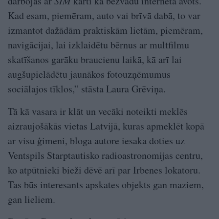
darbojas ar
SIM
karti kā bezvadu interneta avots.
Kad esam, piemēram, auto vai brīvā dabā, to var
izmantot dažādām praktiskām lietām, piemēram,
navigācijai, lai izklaidētu bērnus ar multfilmu
skatīšanos garāku braucienu laikā, kā arī lai
augšupielādētu jaunākos fotouzņēmumus
sociālajos tīklos,” stāsta Laura Grēviņa.
Tā kā vasara ir klāt un vecāki noteikti meklēs
aizraujošākās vietas Latvijā, kuras apmeklēt kopā
ar visu ģimeni, bloga autore iesaka doties uz
Ventspils Starptautisko radioastronomijas centru,
ko atpūtnieki bieži dēvē arī par Irbenes lokatoru.
Tas būs interesants apskates objekts gan maziem,
gan lieliem.