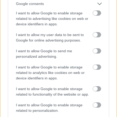
Google consents
I want to allow Google to enable storage
Atcelt
Ziņot
related to advertising like cookies on web or
device identifiers in apps.
I want to allow my user data to be sent to
Google for online advertising purposes.
I want to allow Google to send me
personalized advertising.
“Tā sanāca, ka iemīlējās
Ar šo zodiaka zīmju
divi cilvēki ar lielu gadu
pārstāvjiem labāk
I want to allow Google to enable storage
starpību,” Linda Kalniņa
nestrīdēties: viņi
related to analytics like cookies on web or
pirmo reizi publiski
vienmēr atradīs veidu,
device identifiers in apps.
apstiprina laulību ar
kā pamatīgi atriebties
Džilindžeru
I want to allow Google to enable storage
related to functionality of the website or app.
I want to allow Google to enable storage
related to personalization.