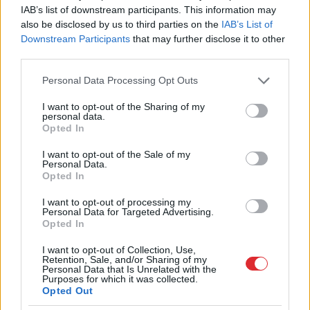
IAB’s list of downstream participants. This information may
Lasīt citas ziņas
also be disclosed by us to third parties on the
IAB’s List of
Downstream Participants
that may further disclose it to other
third parties.
Please note that this website/app uses one or more Google
Personal Data Processing Opt Outs
services and may gather and store information including but
not limited to your visit or usage behaviour. You may click to
I want to opt-out of the Sharing of my
personal data.
grant or deny consent to Google and its third-party tags to
Opted In
use your data for below specified purposes in below Google
consent section.
I want to opt-out of the Sale of my
Personal Data.
Opted In
I want to opt-out of processing my
Personal Data for Targeted Advertising.
Opted In
“Man
nebija tās mātes
I want to opt-out of Collection, Use,
jūtas…” Elīna Didrihsone
Retention, Sale, and/or Sharing of my
Personal Data that Is Unrelated with the
atklāti par laiku pēc dēla
Purposes for which it was collected.
Opted Out
piedzimšanas