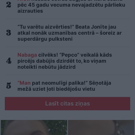
pēc 45 gadu vecuma nevajadzētu pārlieku
aizrauties
“Tu varētu aizvērties!” Beata Jonīte jau
atkal nonāk uzmanības centrā – šoreiz ar
superdārgu pulksteni
Nabaga
cilvēks! “Pepco” veikalā kāds
pircējs dabūjis dzirdēt to, ko viņam
noteikti nebūtu jādzird
“Man
pat neomulīgi palika!” Sēņotāja
mežā uziet ļoti biedējošu vietu
Lasīt citas ziņas