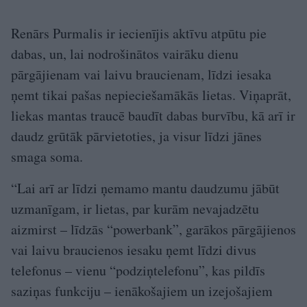
Renārs Purmalis ir iecienījis aktīvu atpūtu pie
dabas, un, lai nodrošinātos vairāku dienu
pārgājienam vai laivu braucienam, līdzi iesaka
ņemt tikai pašas nepieciešamākās lietas. Viņaprāt,
liekas mantas traucē baudīt dabas burvību, kā arī ir
daudz grūtāk pārvietoties, ja visur līdzi jānes
smaga soma.
“Lai arī ar līdzi ņemamo mantu daudzumu jābūt
uzmanīgam, ir lietas, par kurām nevajadzētu
aizmirst – līdzās “powerbank”, garākos pārgājienos
vai laivu braucienos iesaku ņemt līdzi divus
telefonus – vienu “podziņtelefonu”, kas pildīs
saziņas funkciju – ienākošajiem un izejošajiem