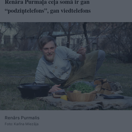
Renāra Purmaļa ceļa somā ir gan
“podziņtelefons”, gan viedtelefons
Renārs Purmalis
Foto: Karīna Miezāja