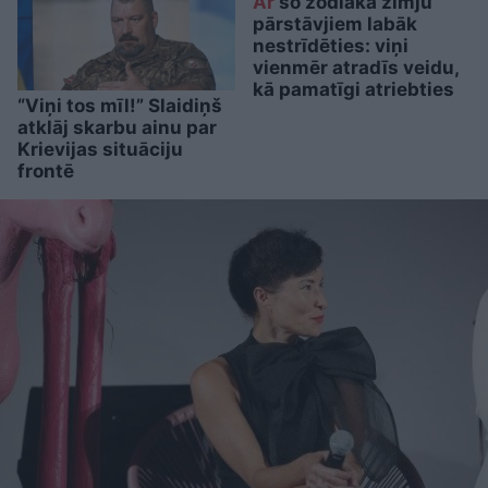
Ar
šo zodiaka zīmju
pārstāvjiem labāk
nestrīdēties: viņi
vienmēr atradīs veidu,
kā pamatīgi atriebties
“Viņi tos mīl!” Slaidiņš
atklāj skarbu ainu par
Krievijas situāciju
frontē