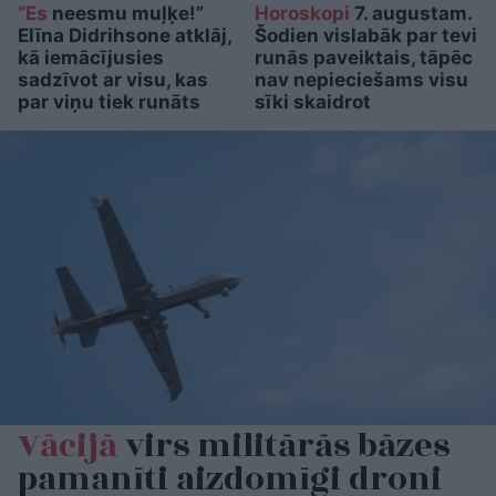
“Es
neesmu muļķe!”
Horoskopi
7. augustam.
Elīna Didrihsone atklāj,
Šodien vislabāk par tevi
kā iemācījusies
runās paveiktais, tāpēc
sadzīvot ar visu, kas
nav nepieciešams visu
par viņu tiek runāts
sīki skaidrot
Vācijā
virs militārās bāzes
pamanīti aizdomīgi droni