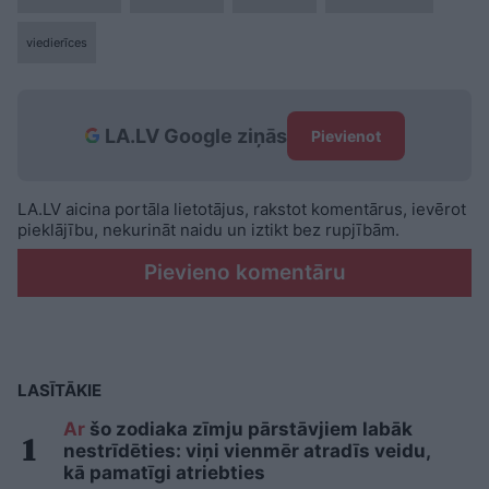
viedierīces
LA.LV Google ziņās
Pievienot
LA.LV aicina portāla lietotājus, rakstot komentārus, ievērot
pieklājību, nekurināt naidu un iztikt bez rupjībām.
Pievieno komentāru
LASĪTĀKIE
Ar
šo zodiaka zīmju pārstāvjiem labāk
nestrīdēties: viņi vienmēr atradīs veidu,
kā pamatīgi atriebties